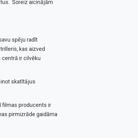
stus. Šoreiz aicinājām
savu spēju radīt
illeris, kas aizved
 centrā ir cilvēku
inot skatītājus
ī filmas producents ir
ilmas pirmizrāde gaidāma