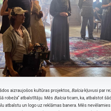
žādos aizraujošos kultūras projektos,
Balcia
kļuvusi par re
ā robeža” atbalstītāju. Mēs
Balcia
ticam, ka, atbalstot š
siālu atbalstu un logo uz reklāmas banera. Mēs nevēlamie