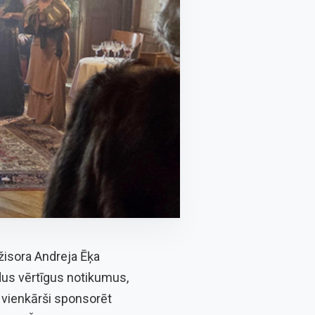
žisora Andreja Ēķa
ādus vērtīgus notikumus,
s vienkārši sponsorēt