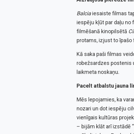
Balcia
iesaiste filmas ta
iespēju kļūt par daļu no 
filmēšanā kinopilsētā
Ci
protams, izjust to īpašo 
Kā saka paši filmas veid
robežsardzes postenis un 
laikmeta noskaņu.
Pacelt atbalstu jauna l
Mēs lepojamies, ka varam
nozari un dot iespēju ci
vienīgais kultūras projek
– bijām klāt arī izstādē “