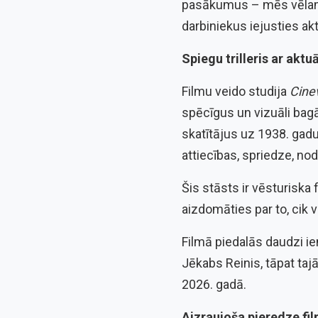
pasākumus – mēs vēlamie
darbiniekus iejusties ak
Spiegu trilleris ar akt
Filmu veido studija
Cinev
spēcīgus un vizuāli bagā
skatītājus uz 1938. gadu 
attiecības, spriedze, no
Šis stāsts ir vēsturiska
aizdomāties par to, cik v
Filmā piedalās daudzi ie
Jēkabs Reinis, tāpat taj
2026. gadā.
Aizraujoša pieredze f