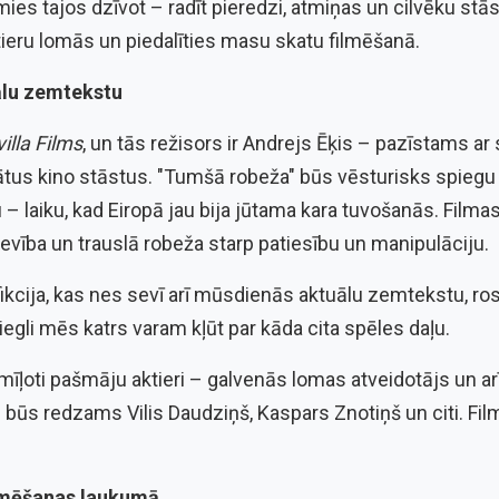
s tajos dzīvot – radīt pieredzi, atmiņas un cilvēku stā
tieru lomās un piedalīties masu skatu filmēšanā.
uālu zemtekstu
illa Films
, un tās režisors ir Andrejs Ēķis – pazīstams ar 
tus kino stāstus. "Tumšā robeža" būs vēsturisks spiegu tr
– laiku, kad Eiropā jau bija jūtama kara tuvošanās. Filmas
devība un trauslā robeža starp patiesību un manipulāciju.
 fikcija, kas nes sevī arī mūsdienās aktuālu zemtekstu, ros
iegli mēs katrs varam kļūt par kāda cita spēles daļu.
mīļoti pašmāju aktieri – galvenās lomas atveidotājs un ar
ā būs redzams Vilis Daudziņš, Kaspars Znotiņš un citi. F
ilmēšanas laukumā