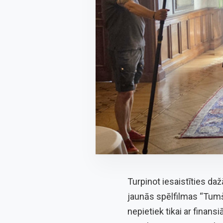
Turpinot iesaistīties da
jaunās spēlfilmas “Tumš
nepietiek tikai ar finan