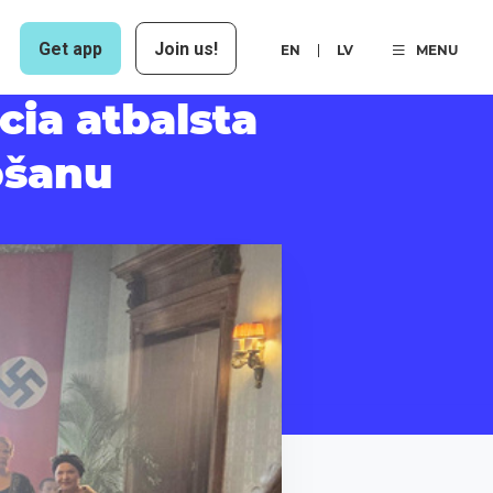
Get app
Join us!
EN
LV
MENU
cia atbalsta
pšanu