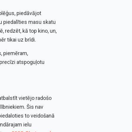
kolēģus, piedāvājot
ju piedalīties masu skatu
, redzēt, kā top kino, un,
r tikai uz brīdi.
s, piemēram,
i precīzi atspoguļotu
tbalstīt vietējo radošo
lībniekiem. Šis nav
 piedaloties to veidošanā
ģendārajam ielu