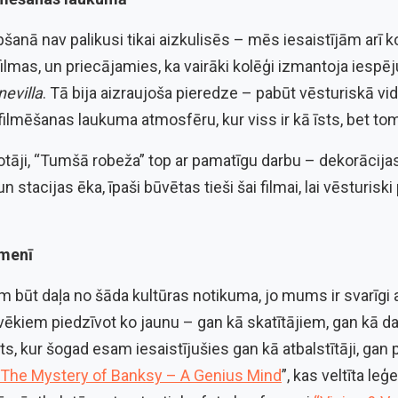
pšanā nav palikusi tikai aizkulisēs – mēs iesaistījām arī 
filmas, un priecājamies, ka vairāki kolēģi izmantoja iespē
nevilla
. Tā bija aizraujoša pieredze – pabūt vēsturiskā vidē
filmēšanas laukuma atmosfēru, kur viss ir kā īsts, bet tomē
otāji, “Tumšā robeža” top ar pamatīgu darbu – dekorācija
stacijas ēka, īpaši būvētas tieši šai filmai, lai vēsturisk
īmenī
 būt daļa no šāda kultūras notikuma, jo mums ir svarīgi a
lvēkiem piedzīvot ko jaunu – gan kā skatītājiem, gan kā da
ts, kur šogad esam iesaistījušies gan kā atbalstītāji, gan
The Mystery of Banksy – A Genius Mind
”, kas veltīta le