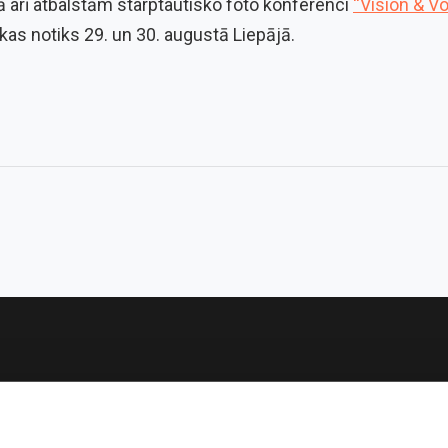
 arī atbalstām starptautisko foto konferenci
“Vision & V
kas notiks 29. un 30. augustā Liepājā.
Sub