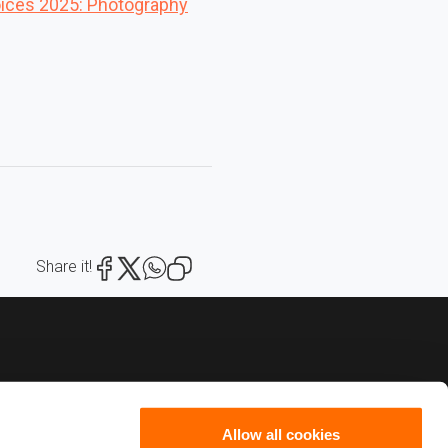
oices 2025: Photography
Share it!
Allow all cookies
82222
scribe