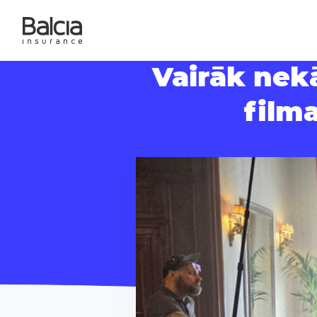
Vairāk nekā
film