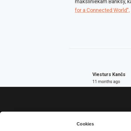
māksliniekam Banksy, kā
for a Connected World”,
Viesturs Kančs
11 months ago
Cookies