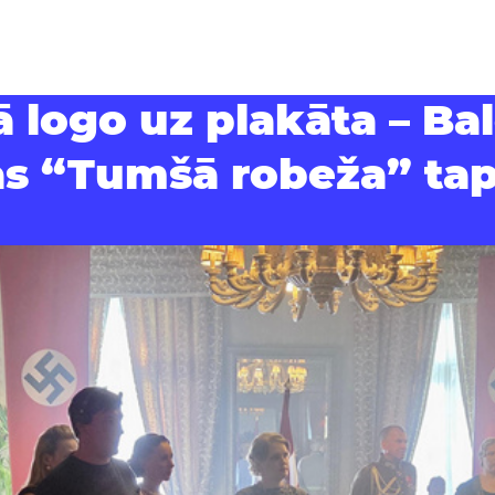
 logo uz plakāta – Bal
as “Tumšā robeža” ta