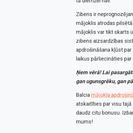
tā diemžēl nav.
Zibens ir neprognozējama 
mājoklis atrodas pilsētā 
mājoklis var tikt skarts
zibens aizsardzības sist
apdrošināšana kļūst par
laikus pārliecināties p
Ņem vērā! Lai pasargātu
gan ugunsgrēku, gan pā
Balcia
mājokļa apdrošin
atskaitīties par visu t
daudz citu bonusu. Izbau
mums!