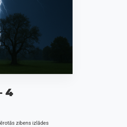
– 4
vērotās zibens izlādes