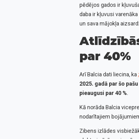
pēdējos gados ir kļuvu
daba ir kļuvusi varenāka 
un sava mājokļa aizsardz
Atlīdzīb
par 40%
Arī Balcia
dati liecina, ka
2025. gadā par šo pašu
pieaugusi par 40 %
.
Kā norāda Balcia vicepr
nodarītajiem bojājumie
Zibens izlādes visbiežāk