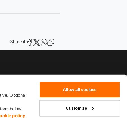
Share it!
Allow all cookies
82222
scribe
ive. Optional
Customize
ttons below.
ookie policy
.