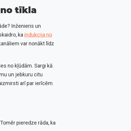
 no tīkla
lāde? Inženieris un
skaidro, ka
indukcija no
kanāliem var nonākt līdz
ies no kļūdām. Sargi kā
ēmu un jebkuru citu
izmirsti arī par ierīcēm
. Tomēr pieredze rāda, ka