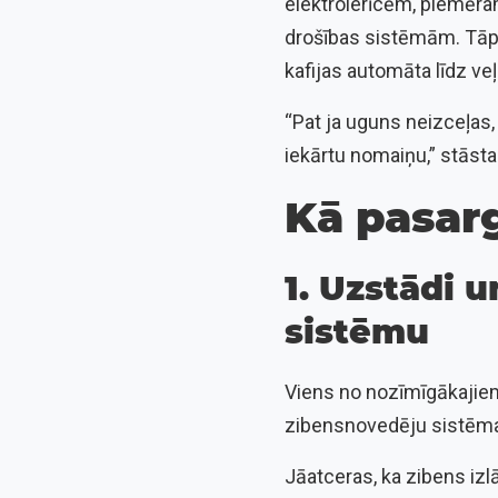
elektroierīcēm, piemēra
drošības sistēmām. Tāpat
kafijas automāta līdz ve
“Pat ja uguns neizceļas,
iekārtu nomaiņu,” stāsta
Kā pasar
1. Uzstādi 
sistēmu
Viens no nozīmīgākajiem
zibensnovedēju sistēm
Jāatceras, ka zibens izlā