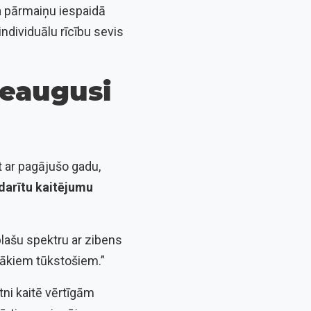
 pārmaiņu iespaidā
individuālu rīcību sevis
ieaugusi
t ar pagājušo gadu,
darītu kaitējumu
lašu spektru ar zibens
rākiem tūkstošiem.”
ni kaitē vērtīgām