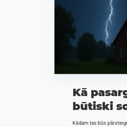
Kā pasarg
būtiski so
Kādam tas būs pārsteigum