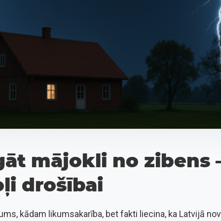
āt mājokli no zibens 
ļi drošībai
s, kādam likumsakarība, bet fakti liecina, ka Latvijā no