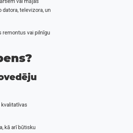
ārtiem vai mājas
 datora, televizora, un
s remontus vai pilnīgu
ibens?
novedēju
kvalitatīvas
, kā arī būtisku