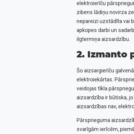
elektroierīču pārsprieg
zibens lādiņu novirza z
nepareizi uzstādīta vai
apkopes darbi un sadarbī
ilgtermiņa aizsardzību.
2. Izmanto 
Šo aizsargierīču galvenā
elektroiekārtas. Pārspr
veidojas tīkla pārsprie
aizsardzība ir būtiska, j
aizsardzības nav, elektr
Pārsprieguma aizsardzība
svarīgām ierīcēm, piem