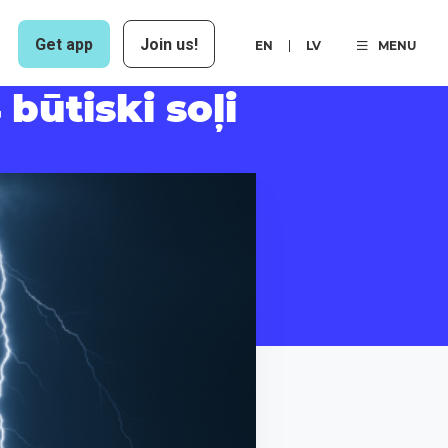
Get app
Join us!
EN
LV
MENU
būtiski soļi