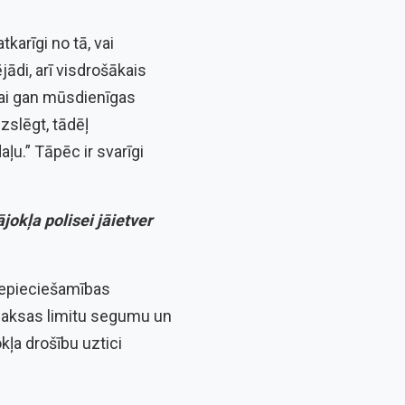
karīgi no tā, vai
jādi, arī visdrošākais
Lai gan mūsdienīgas
zslēgt, tādēļ
u.” Tāpēc ir svarīgi
okļa polisei jāietver
nepieciešamības
zmaksas limitu segumu un
ļa drošību uztici