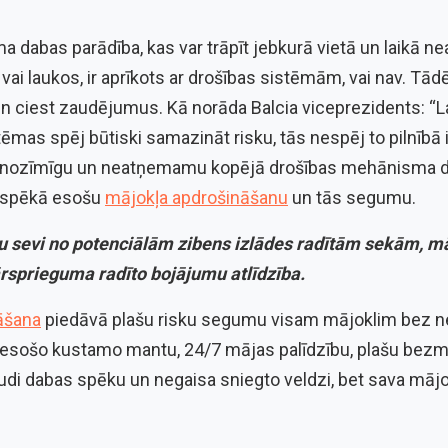
dabas parādība, kas var trāpīt jebkurā vietā un laikā neat
vai laukos, ir aprīkots ar drošības sistēmām, vai nav. Tādē
 un ciest zaudējumus. Kā norāda Balcia viceprezidents: “
ēmas spēj būtiski samazināt risku, tās nespēj to pilnībā i
 nozīmīgu un neatņemamu kopējā drošības mehānisma daļ
ar spēkā esošu
mājokļa apdrošināšanu
un tās segumu.
 sevi no potenciālām zibens izlādes radītām sekām, māj
rsprieguma radīto bojājumu atlīdzība.
āšana
piedāvā plašu risku segumu visam mājoklim bez 
ajā esošo kustamo mantu, 24/7 mājas palīdzību, plašu be
di dabas spēku un negaisa sniegto veldzi, bet sava mājok