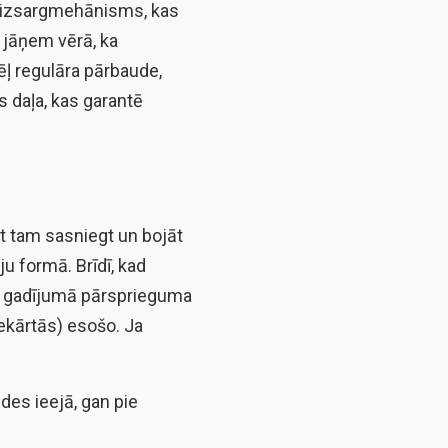
 aizsargmehānisms, kas
 jāņem vērā, ka
ēļ regulāra pārbaude,
 daļa, kas garantē
ot tam sasniegt un bojāt
u formā. Brīdī, kad
es gadījumā pārsprieguma
oiekārtās) esošo. Ja
des ieejā, gan pie