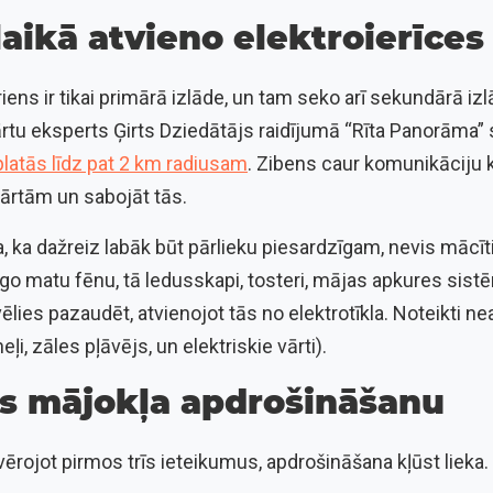
laikā atvieno elektroierīces
riens ir tikai primārā izlāde, un tam seko arī sekundārā iz
rtu eksperts Ģirts Dziedātājs raidījumā “Rīta Panorāma” 
platās līdz pat 2 km radiusam
. Zibens caur komunikāciju 
ārtām un sabojāt tās.
 ka dažreiz labāk būt pārlieku piesardzīgam, nevis mācīt
rgo matu fēnu, tā ledusskapi, tosteri, mājas apkures sist
lies pazaudēt, atvienojot tās no elektrotīkla. Noteikti nea
i, zāles pļāvējs, un elektriskie vārti).
es mājokļa apdrošināšanu
ievērojot pirmos trīs ieteikumus, apdrošināšana kļūst lieka