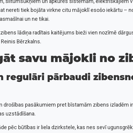
m, siltumsūkņiem un apkures sistēmām, elektriskajiem v
 nereti tiek bojāta virkne citu mājoklī esošo iekārtu – no
ļasmašīnai un ne tikai.
 zibens lādiņa radītais kaitējums bieži vien nozīmē dārgu
 Reinis Bērzkalns.
gāt savu mājokli no z
un regulāri pārbaudi zibens
 drošības pasākumiem pret bīstamām zibens izladēm ir 
as uzstādīšana.
de pēc būtības ir liela dzirkstele, kas nes sevī ugunsgrēka