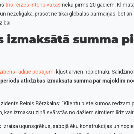
šas
trīs reizes intensīvākas
nekā pirms 20 gadiem. Klimata
un nežēlīgāka, prasot ne tikai globālas pārmaiņas, bet arī 
ībai.
ās izmaksātā summa p
zibens radītie postījumi
kļūst arvien nopietnāki. Salīdzino
 periodu atlīdzībās izmaksātā summa par mājoklim no
ezidents Reinis Bērzkalns: “Klientu pieteikumos redzam p
m, kas
izmaksu ziņā svārstās no dažiem simtiem līdz vai
 izraisa ugunsgrēkus, sabojā ēku konstrukcijas un nopiet