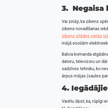
3. Negaisa 
Vai zināji, ka zibens spē
zibens novadīšanas iekā
zibens izlādes vietas iz
mājā esošām elektroiek
Balcia komanda atgādina,
datoru, televizoru un dā
sadzīves tehniku, ko nevē
ārpus mājas (saules paneļ
4. Iegādāji
Varētu šķist, ka, rūpīgi 