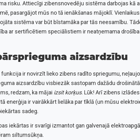
uma risku. Attiecīgi zibensnovedēju sistēma darbojas kā
emē, pasargājot mūs no tā ienākšanas mājoklī. Vienlaikus
 bojāta sistēma var būt bīstamāka par tās neesamību. Tād
ba ar sertificētiem speciālistiem ir neatņemama drošības
pārsprieguma aizsardzību
 funkcija ir novirzīt lieko zibens radīto spriegumu, neļauj
ieguma aizsardzību visbiezāk sastopam dažādu drošinātāj
gums, redzam, ka mājai
izsit korķus
. Lūk! Arī zibens izlād
o tā enerģija ir vairākkārt lielāka par tīklā (un mūsu elektr
oiekārtas sadeg.
s iekārtas ir svarīgi izmantot gan galvenajā elektroapgā
ēram siltumsūkņa.