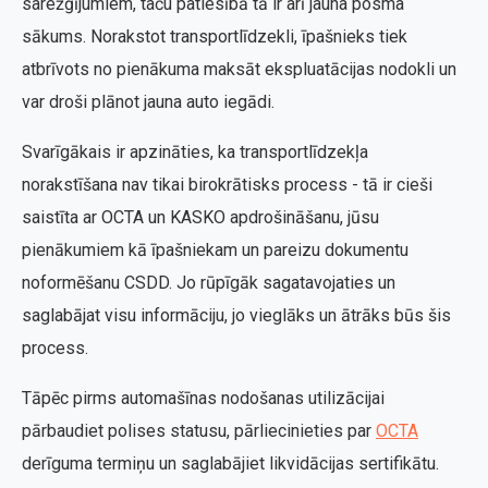
sarežģījumiem, taču patiesībā tā ir arī jauna posma
sākums. Norakstot transportlīdzekli, īpašnieks tiek
atbrīvots no pienākuma maksāt ekspluatācijas nodokli un
var droši plānot jauna auto iegādi.
Svarīgākais ir apzināties, ka transportlīdzekļa
norakstīšana nav tikai birokrātisks process - tā ir cieši
saistīta ar OCTA un KASKO apdrošināšanu, jūsu
pienākumiem kā īpašniekam un pareizu dokumentu
noformēšanu CSDD. Jo rūpīgāk sagatavojaties un
saglabājat visu informāciju, jo vieglāks un ātrāks būs šis
process.
Tāpēc pirms automašīnas nodošanas utilizācijai
pārbaudiet polises statusu, pārliecinieties par
OCTA
derīguma termiņu un saglabājiet likvidācijas sertifikātu.