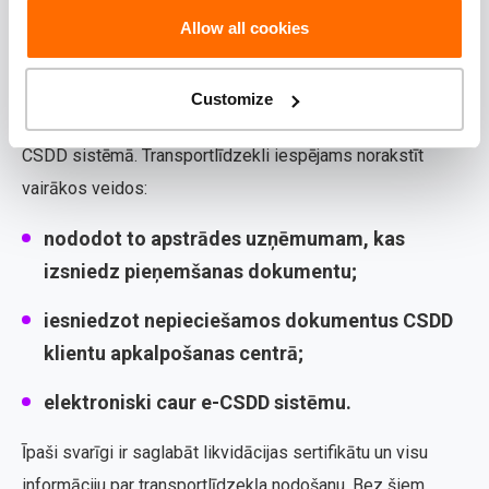
Allow all cookies
Norakstīšana un CSDD
Pēc transportlīdzekļa norakstīšanas īpašniekam
Customize
jāpārliecinās, ka visas izmaiņas ir korekti atspoguļotas
CSDD sistēmā. Transportlīdzekli iespējams norakstīt
vairākos veidos:
nododot to apstrādes uzņēmumam, kas
izsniedz pieņemšanas dokumentu;
iesniedzot nepieciešamos dokumentus CSDD
klientu apkalpošanas centrā;
elektroniski caur e-CSDD sistēmu.
Īpaši svarīgi ir saglabāt likvidācijas sertifikātu un visu
informāciju par transportlīdzekļa nodošanu. Bez šiem