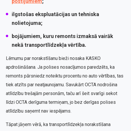
postījumiem
;
ilgstošas ekspluatācijas un tehniska
nolietojuma;
bojājumiem, kuru remonts izmaksā vairāk
nekā transportlīdzekļa vērtība.
Lēmumu par norakstīšanu bieži nosaka KASKO
apdrošināšana. Ja polises nosacījumos paredzēts, ka
remonts pārsniedz noteiktu procentu no auto vērtības, tas
tiek atzīts par neatjaunojamu. Savukārt OCTA nodrošina
atlīdzību trešajām personām, taču arī šeit svarīgi sekot
līdzi OCTA derīguma termiņam, jo bez derīgas polises
atlīdzību saņemt nav iespējams.
Tāpat jāņem vērā, ka transportlīdzekļa norakstīšana