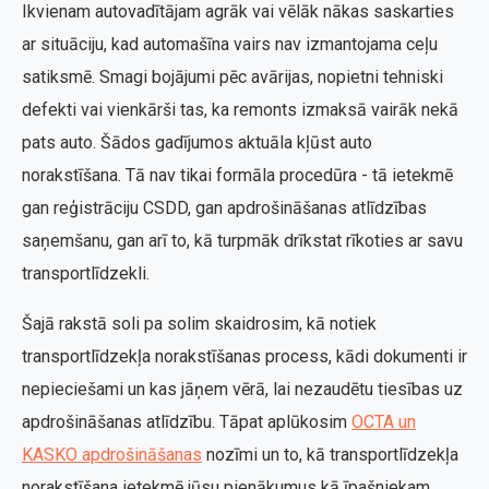
Ikvienam autovadītājam agrāk vai vēlāk nākas saskarties
ar situāciju, kad automašīna vairs nav izmantojama ceļu
satiksmē. Smagi bojājumi pēc avārijas, nopietni tehniski
defekti vai vienkārši tas, ka remonts izmaksā vairāk nekā
pats auto. Šādos gadījumos aktuāla kļūst auto
norakstīšana. Tā nav tikai formāla procedūra - tā ietekmē
gan reģistrāciju CSDD, gan apdrošināšanas atlīdzības
saņemšanu, gan arī to, kā turpmāk drīkstat rīkoties ar savu
transportlīdzekli.
Šajā rakstā soli pa solim skaidrosim, kā notiek
transportlīdzekļa norakstīšanas process, kādi dokumenti ir
nepieciešami un kas jāņem vērā, lai nezaudētu tiesības uz
apdrošināšanas atlīdzību. Tāpat aplūkosim
OCTA un
KASKO apdrošināšanas
nozīmi un to, kā transportlīdzekļa
norakstīšana ietekmē jūsu pienākumus kā īpašniekam.