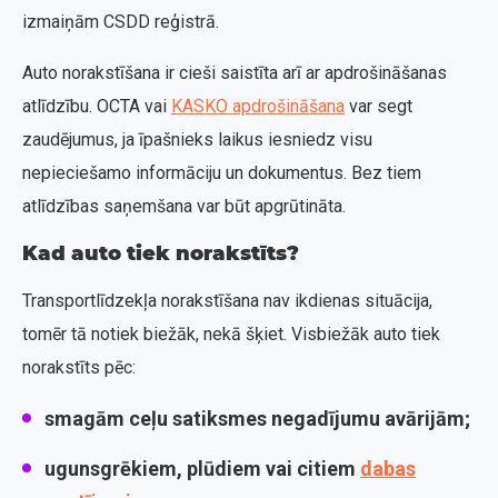
izmaiņām CSDD reģistrā.
Auto norakstīšana ir cieši saistīta arī ar apdrošināšanas
atlīdzību. OCTA vai
KASKO apdrošināšana
var segt
zaudējumus, ja īpašnieks laikus iesniedz visu
nepieciešamo informāciju un dokumentus. Bez tiem
atlīdzības saņemšana var būt apgrūtināta.
Kad auto tiek norakstīts?
Transportlīdzekļa norakstīšana nav ikdienas situācija,
tomēr tā notiek biežāk, nekā šķiet. Visbiežāk auto tiek
norakstīts pēc:
smagām ceļu satiksmes negadījumu avārijām;
ugunsgrēkiem, plūdiem vai citiem
dabas