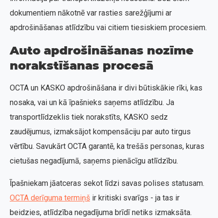
dokumentiem nākotnē var rasties sarežģījumi ar
apdrošināšanas atlīdzību vai citiem tiesiskiem procesiem.
Auto apdrošināšanas nozīme
norakstīšanas procesā
OCTA un KASKO apdrošināšana ir divi būtiskākie rīki, kas
nosaka, vai un kā īpašnieks saņems atlīdzību. Ja
transportlīdzeklis tiek norakstīts, KASKO sedz
zaudējumus, izmaksājot kompensāciju par auto tirgus
vērtību. Savukārt OCTA garantē, ka trešās personas, kuras
cietušas negadījumā, saņems pienācīgu atlīdzību.
Īpašniekam jāatceras sekot līdzi savas polises statusam.
OCTA derīguma termiņš
ir kritiski svarīgs - ja tas ir
beidzies, atlīdzība negadījuma brīdī netiks izmaksāta.