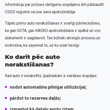
Informāciju par polises derīgumu iespējams ērti pārbaudīt
CSDD reģistrā vai pie sava apdrošinātāja.
Tāpēc pirms auto norakstīšanas ir svarīgi pārliecināties,
ka gan OCTA, gan KASKO apdrošināšana ir spēkā un visi
dokumenti ir sagatavoti. Tas būtiski atvieglo procesu un
nodrošina, ka saņemat to, uz ko esat tiesīgi.
Ko darīt pēc auto
norakstīšanas?
Kad auto ir norakstīts, īpašniekam ir vairākas iespējas:
nodot automašīnu pilnīgai utilizācijai;
pārdot to rezerves daļās;
izmantot kā detaļu avotu citam