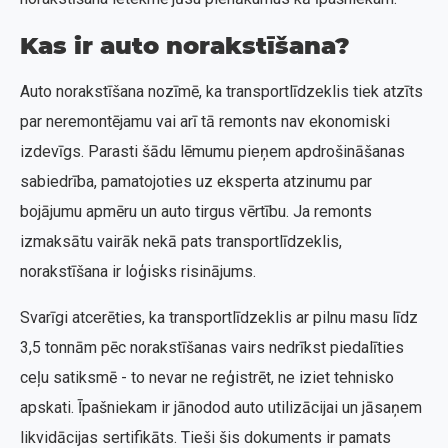
Kas ir auto norakstīšana?
Auto norakstīšana nozīmē, ka transportlīdzeklis tiek atzīts
par neremontējamu vai arī tā remonts nav ekonomiski
izdevīgs. Parasti šādu lēmumu pieņem apdrošināšanas
sabiedrība, pamatojoties uz eksperta atzinumu par
bojājumu apmēru un auto tirgus vērtību. Ja remonts
izmaksātu vairāk nekā pats transportlīdzeklis,
norakstīšana ir loģisks risinājums.
Svarīgi atcerēties, ka transportlīdzeklis ar pilnu masu līdz
3,5 tonnām pēc norakstīšanas vairs nedrīkst piedalīties
ceļu satiksmē - to nevar ne reģistrēt, ne iziet tehnisko
apskati. Īpašniekam ir jānodod auto utilizācijai un jāsaņem
likvidācijas sertifikāts. Tieši šis dokuments ir pamats