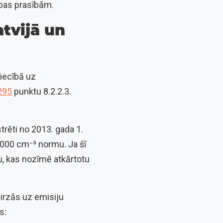
opas prasībām.
tvijā un
iecībā uz
295
punktu 8.2.2.3.
trēti no 2013. gada 1.
 000 cm⁻³ normu. Ja šī
u, kas nozīmē atkārtotu
virzās uz emisiju
s: