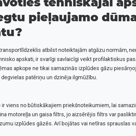
voties tehniskajai aps
egtu pieļaujamo dūma
ntu?
 transportlīdzeklis atbilst noteiktajām atgāzu normām, ne
isko apskati, ir svarīgi savlaicīgi veikt profilaktiskus 
tēmas apkope ne tikai samazinās izplūdes gāzu piesārņoj
degvielas patēriņu un dzinēja ilgmūžību.
 ir viens no būtiskākajiem priekšnoteikumiem, lai samaz
ina motoreļļa un gaisa filtrs, jo aizsērējis filtrs var pasli
zumu izplūdes gāzēs. Arī bojātas vai netīras sprauslas var