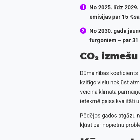
No 2025. līdz 2029
emisijas par 15 %sa
No 2030. gada jaun
furgoniem – par 31 
CO₂ izmešu
Dūmainības koeficients un
kaitīgo vielu nokļūst at
veicina klimata pārmaiņa
ietekmē gaisa kvalitāti 
Pēdējos gados atgāzu no
kļūst par nopietnu probl