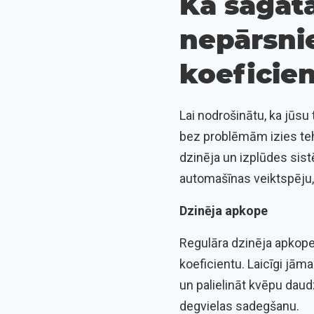
Kā sagata
nepārsni
koeficie
Lai nodrošinātu, ka jūsu
bez problēmām izies tehn
dzinēja un izplūdes sis
automašīnas veiktspēju, 
Dzinēja apkope
Regulāra dzinēja apkope
koeficientu. Laicīgi jāma
un palielināt kvēpu daud
degvielas sadegšanu.