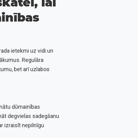
katei, lai
inības
rada ietekmi uz vidi un
pasākumus. Regulāra
umu, bet arī uzlabos
inātu dūmainības
ktināt degvielas sadegšanu
 izraisīt nepilnīgu