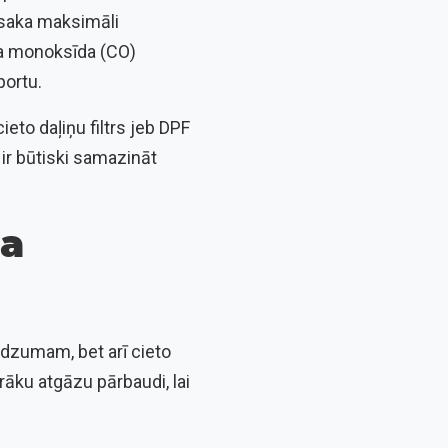
osaka maksimāli
ļa monoksīda (CO)
portu.
eto daļiņu filtrs jeb DPF
 ir būtiski samazināt
ma
udzumam, bet arī cieto
āku atgāzu pārbaudi, lai