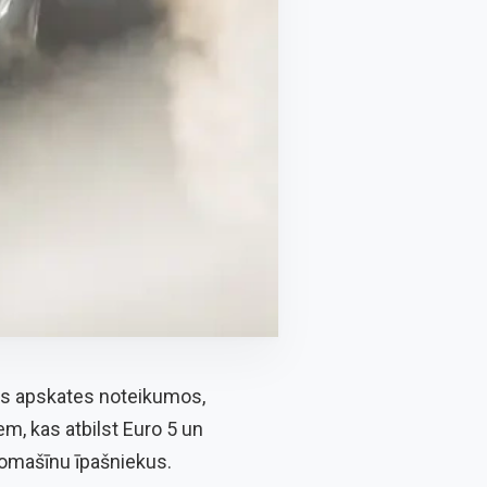
ās apskates noteikumos,
m, kas atbilst Euro 5 un
tomašīnu īpašniekus.