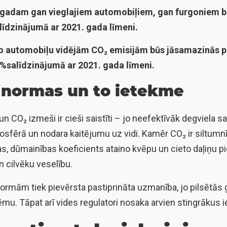
. gadam gan vieglajiem automobiļiem, gan furgoniem 
līdzinājumā ar 2021. gada līmeni.
o automobiļu vidējām CO₂ emisijām būs jāsamazinās pa
%salīdzinājumā ar 2021. gada līmeni.
 normas un to ietekme
 CO₂ izmeši ir cieši saistīti – jo neefektīvāk degviela sa
mosfērā un nodara kaitējumu uz vidi. Kamēr CO₂ ir siltumn
s, dūmainības koeficients ataino kvēpu un cieto daļiņu p
un cilvēku veselību.
rmām tiek pievērsta pastiprināta uzmanība, jo pilsētās
ēmu. Tāpat arī vides regulatori nosaka arvien stingrākus