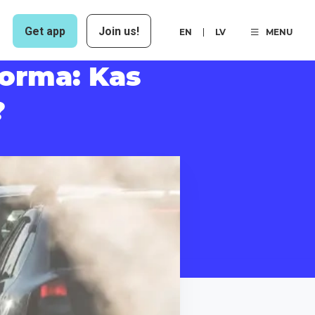
Get app
Join us!
EN
LV
MENU
norma: Kas
?