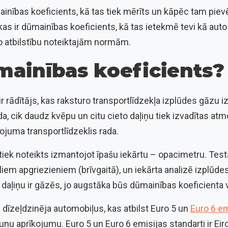
inības koeficients, kā tas tiek mērīts un kāpēc tam pievē
kas ir dūmainības koeficients, kā tas ietekmē tevi kā auto
uto atbilstību noteiktajām normām.
mainības koeficients?
r rādītājs, kas raksturo transportlīdzekļa izplūdes gāzu 
, cik daudz kvēpu un citu cieto daļiņu tiek izvadītas atm
ņojuma transportlīdzeklis rada.
iek noteikts izmantojot īpašu iekārtu – opacimetru. Testa
iem apgriezieniem (brīvgaitā), un iekārta analizē izplūd
 daļiņu ir gāzēs, jo augstāka būs dūmainības koeficienta v
 dīzeļdzinēja automobiļus, kas atbilst Euro 5 un
Euro 6 em
unu aprīkojumu. Euro 5 un Euro 6 emisijas standarti ir Ei