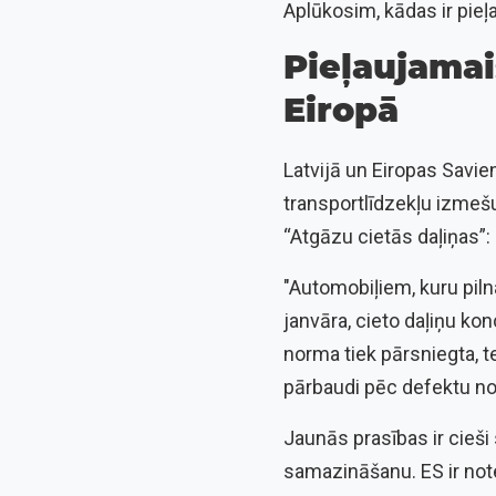
Aplūkosim, kādas ir pieļ
Pieļaujamai
Eiropā
Latvijā un Eiropas Savie
transportlīdzekļu izmešu
“Atgāzu cietās daļiņas”:
"Automobiļiem, kuru piln
janvāra, cieto daļiņu ko
norma tiek pārsniegta, 
pārbaudi pēc defektu no
Jaunās prasības ir cieši 
samazināšanu. ES ir no