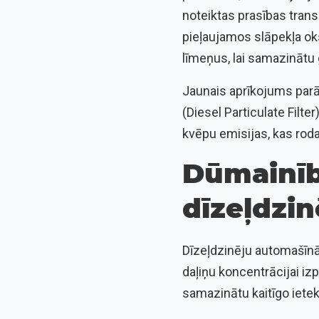
noteiktas prasības tran
pieļaujamos slāpekļa ok
līmeņus, lai samazinātu
Jaunais aprīkojums parād
(Diesel Particulate Filte
kvēpu emisijas, kas roda
Dūmainīb
dīzeļdzi
Dīzeļdzinēju automašīnā
daļiņu koncentrācijai iz
samazinātu kaitīgo ietek