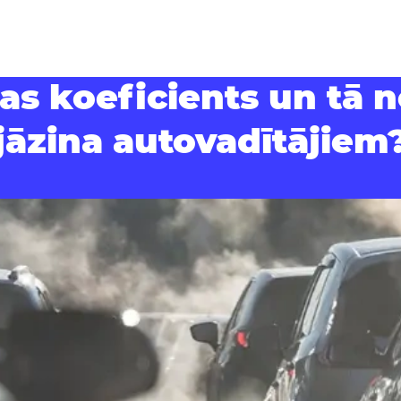
s koeficients un tā 
jāzina autovadītājiem