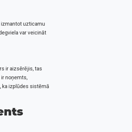
gi izmantot uzticamu
egviela var veicināt
rs ir aizsērējis, tas
s ir noņemts,
s, ka izplūdes sistēmā
ents