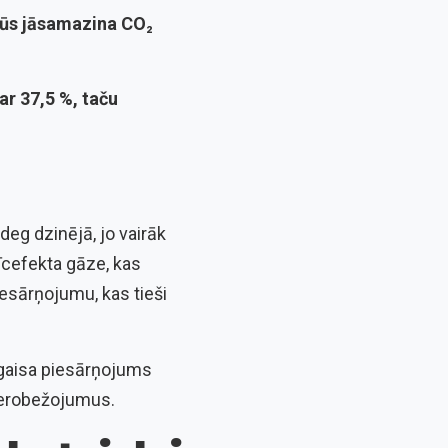
būs jāsamazina CO₂
r 37,5 %, taču
deg dzinējā, jo vairāk
īcefekta gāze, kas
iesārņojumu, kas tieši
 gaisa piesārņojums
 ierobežojumus.