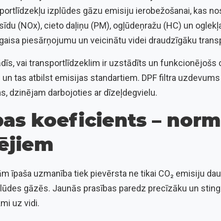
sportlīdzekļu izplūdes gāzu emisiju ierobežošanai, kas n
sīdu (NOx), cieto daļiņu (PM), ogļūdeņražu (HC) un oglek
 gaisa piesārņojumu un veicinātu videi draudzīgāku trans
īs, vai transportlīdzeklim ir uzstādīts un funkcionējošs ci
r) un tas atbilst emisijas standartiem. DPF filtra uzdevums
s, dzinējam darbojoties ar dīzeļdegvielu.
as koeficients – nor
nējiem
m īpaša uzmanība tiek pievērsta ne tikai CO₂ emisiju da
plūdes gāzēs. Jaunās prasības paredz precīzāku un stingr
mi uz vidi.