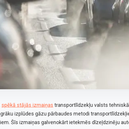
a
spēkā stājās izmaiņas
transportlīdzekļu valsts tehnisk
ngrāku izplūdes gāzu pārbaudes metodi transportlīdzekļie
tiem. Šīs izmaiņas galvenokārt ietekmēs dīzeļdzinēju au