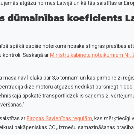
aujamās atgāzu normas Latvijā un kā tās saistītas ar Eir
s dūmainības koeficients La
nībā spēkā esošie noteikumi nosaka stingras prasības att
 kontroli. Saskaņā ar
Ministru kabineta noteikumiem Nr. 
a masa nav lielāka par 3,5 tonnām un kas pirmo reizi reģis
ncentrācija dīzeļmotoru atgāzēs nedrīkst pārsniegt 1 000
tehniskajā apskatē transportlīdzeklis saņems 2. vērtējum
vēršanas."
saistītas ar
Eiropas Savienības regulām
, kas mērķtiecīgi 
teikusi pakāpeniskas CO₂ izmešu samazināšanas prasība