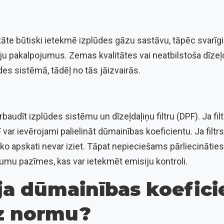
itāte būtiski ietekmē izplūdes gāzu sastāvu, tāpēc svarī
ju pakalpojumus. Zemas kvalitātes vai neatbilstoša dīzeļd
es sistēmā, tādēļ no tās jāizvairās.
pārbaudīt izplūdes sistēmu un dīzeļdaļiņu filtru (DPF). Ja filt
PF var ievērojami palielināt dūmainības koeficientu. Ja filtr
sko apskati nevar iziet. Tāpat nepieciešams pārliecinātie
jumu pazīmes, kas var ietekmēt emisiju kontroli.
 ja dūmainības koefici
z normu?