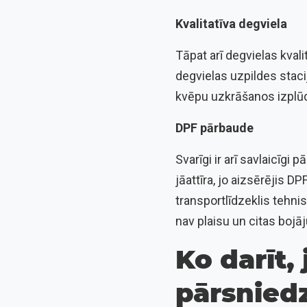
Kvalitatīva degviela
Tāpat arī degvielas kval
degvielas uzpildes staci
kvēpu uzkrāšanos izplūd
DPF pārbaude
Svarīgi ir arī savlaicīgi 
jāattīra, jo aizsērējis D
transportlīdzeklis tehni
nav plaisu un citas bojā
Ko darīt,
pārsnied