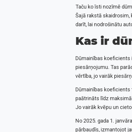
Taču ko īsti nozīmē dūma
Šajā rakstā skaidrosim, 
darīt, lai nodrošinātu a
Kas ir dū
Dūmainības koeficients i
piesārņojumu. Tas parāda
vērtība, jo vairāk piesār
Dūmainības koeficients t
paātrināts līdz maksimāl
Jo vairāk kvēpu un cieto
No 2025. gada 1. janvāra
pārbaudīs, izmantojot ja