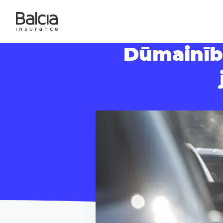
Dūmainība