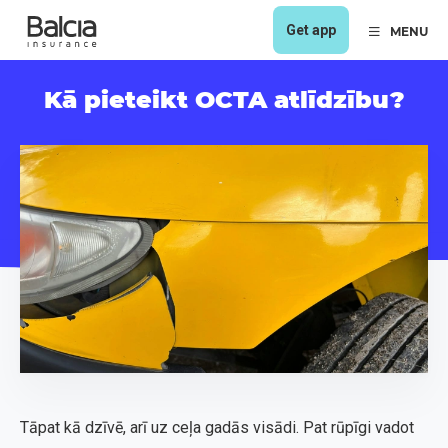
Get app
MENU
Kā pieteikt OCTA atlīdzību?
Tāpat kā dzīvē, arī uz ceļa gadās visādi. Pat rūpīgi vadot