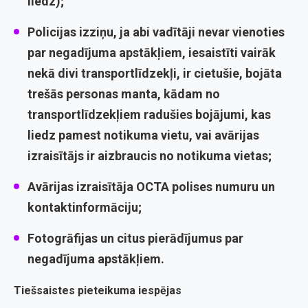
liedz);
Policijas izziņu
, ja abi vadītāji nevar vienoties
par negadījuma apstākļiem, iesaistīti vairāk
nekā divi transportlīdzekļi, ir cietušie, bojāta
trešās personas manta, kādam no
transportlīdzekļiem radušies bojājumi, kas
liedz pamest notikuma vietu, vai avārijas
izraisītājs ir aizbraucis no notikuma vietas;
Avārijas izraisītāja
OCTA polises numuru
un
kontaktinformāciju;
Fotogrāfijas un citus pierādījumus
par
negadījuma apstākļiem.
Tiešsaistes pieteikuma iespējas