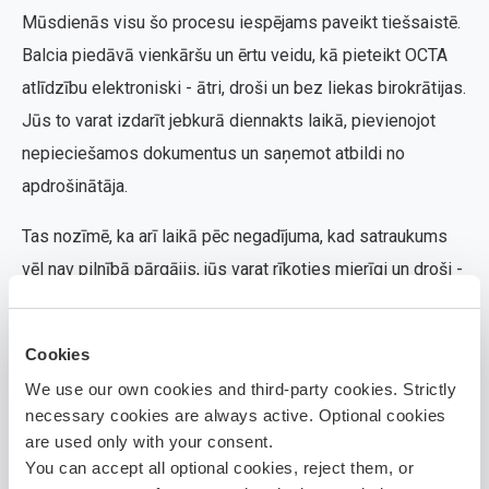
Mūsdienās visu šo procesu iespējams paveikt tiešsaistē.
Balcia piedāvā vienkāršu un ērtu veidu, kā pieteikt OCTA
atlīdzību elektroniski - ātri, droši un bez liekas birokrātijas.
Jūs to varat izdarīt jebkurā diennakts laikā, pievienojot
nepieciešamos dokumentus un saņemot atbildi no
apdrošinātāja.
Tas nozīmē, ka arī laikā pēc negadījuma, kad satraukums
vēl nav pilnībā pārgājis, jūs varat rīkoties mierīgi un droši -
viss būs paveicams dažu klikšķu attālumā Balcia mobilajā
lietotnē.
Cookies
Kā pieteikt OCTA atlīdzību, ja
We use our own cookies and third-party cookies. Strictly
esi izraisījis avāriju
necessary cookies are always active. Optional cookies
are used only with your consent.
You can accept all optional cookies, reject them, or
Ja
noticis ceļa satiksmes negadījums
un pats to esat