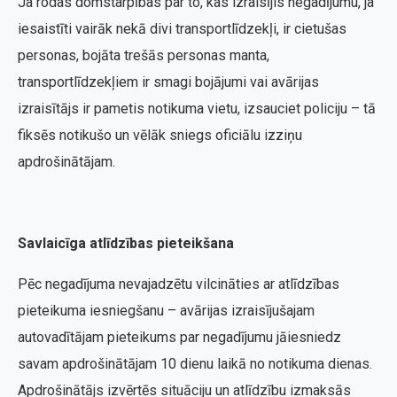
Ja rodas domstarpības par to, kas izraisījis negadījumu, ja
iesaistīti vairāk nekā divi transportlīdzekļi, ir cietušas
personas, bojāta trešās personas manta,
transportlīdzekļiem ir smagi bojājumi vai avārijas
izraisītājs ir pametis notikuma vietu, izsauciet policiju – tā
fiksēs notikušo un vēlāk sniegs oficiālu izziņu
apdrošinātājam.
Savlaicīga atlīdzības pieteikšana
Pēc negadījuma nevajadzētu vilcināties ar atlīdzības
pieteikuma iesniegšanu – avārijas izraisījušajam
autovadītājam pieteikums par negadījumu jāiesniedz
savam apdrošinātājam 10 dienu laikā no notikuma dienas.
Apdrošinātājs izvērtēs situāciju un atlīdzību izmaksās