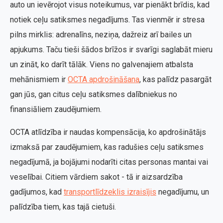
auto un ievērojot visus noteikumus, var pienākt brīdis, kad
notiek ceļu satiksmes negadījums. Tas vienmēr ir stresa
pilns mirklis: adrenalīns, neziņa, dažreiz arī bailes un
apjukums. Taču tieši šādos brīžos ir svarīgi saglabāt mieru
un zināt, ko darīt tālāk. Viens no galvenajiem atbalsta
mehānismiem ir
OCTA apdrošināšana
, kas palīdz pasargāt
gan jūs, gan citus ceļu satiksmes dalībniekus no
finansiāliem zaudējumiem.
OCTA atlīdzība ir naudas kompensācija, ko apdrošinātājs
izmaksā par zaudējumiem, kas radušies ceļu satiksmes
negadījumā, ja bojājumi nodarīti citas personas mantai vai
veselībai. Citiem vārdiem sakot - tā ir aizsardzība
gadījumos, kad
transportlīdzeklis izraisījis
negadījumu, un
palīdzība tiem, kas tajā cietuši.