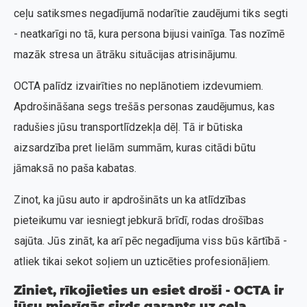
ceļu satiksmes negadījumā nodarītie zaudējumi tiks segti
- neatkarīgi no tā, kura persona bijusi vainīga. Tas nozīmē
mazāk stresa un ātrāku situācijas atrisinājumu.
OCTA palīdz izvairīties no neplānotiem izdevumiem.
Apdrošināšana segs trešās personas zaudējumus, kas
radušies jūsu transportlīdzekļa dēļ. Tā ir būtiska
aizsardzība pret lielām summām, kuras citādi būtu
jāmaksā no paša kabatas.
Zinot, ka jūsu auto ir apdrošināts un ka atlīdzības
pieteikumu var iesniegt jebkurā brīdī, rodas drošības
sajūta. Jūs zināt, ka arī pēc negadījuma viss būs kārtībā -
atliek tikai sekot soļiem un uzticēties profesionāļiem.
Ziniet, rīkojieties un esiet droši - OCTA ir
jūsu mierīgās sirds garants uz ceļa