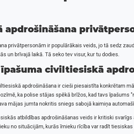
kā apdrošināšana privātper
ana privātpersonām ir populārākais veids, jo tā sedz zau
s un brīvajā laikā. Tā seko tev visur, kur tu dodies.
īpašuma civiltiesiskā apdr
tiesiskā apdrošināšana ir cieši piesaistīta konkrētam mā
ozīmē, ka polise stājas spēkā brīžos, kad tavs īpašums 
tava mājas jumta nokritis sniegs sabojā kaimiņa automašī
iesiskās atbildības apdrošināšanas veids ir kritiski svarīgs ar
ieku no situācijām, kurās īrnieku rīcība var radīt tiesis