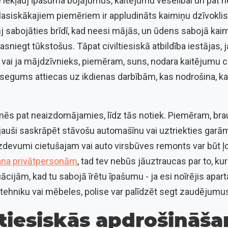
se iekļauj īpašuma bojājumus, kaitējumu veselībai un pat n
asiskākajiem piemēriem ir appludināts kaimiņu dzīvoklis
j sabojāties brīdī, kad neesi mājās, un ūdens sabojā kai
sniegt tūkstošus. Tāpat civiltiesiskā atbildība iestājas, 
 vai ja mājdzīvnieks, piemēram, suns, nodara kaitējumu c
 segums attiecas uz ikdienas darbībām, kas nodrošina, k
 mēs pat neaizdomājamies, līdz tās notiek. Piemēram, bra
nejauši saskrāpēt stāvošu automašīnu vai uztriekties gar
devumi cietušajam vai auto virsbūves remonts var būt ļoti
šana privātpersonām
, tad tev nebūs jāuztraucas par to, ku
uācijām, kad tu sabojā īrētu īpašumu - ja esi noīrējis ap
 tehniku vai mēbeles, polise var palīdzēt segt zaudējumu
ltiesiskās apdrošināša