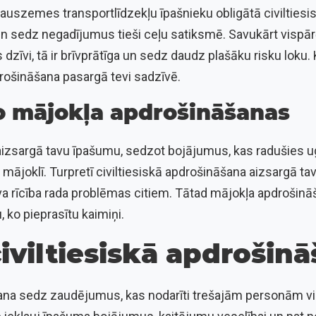
sauszemes transportlīdzekļu īpašnieku obligātā civiltiesis
a un sedz negadījumus tieši ceļu satiksmē. Savukārt vispārē
s dzīvi, tā ir brīvprātīga un sedz daudz plašāku risku lok
pdrošināšana pasargā tevi sadzīvē.
o mājokļa apdrošināšanas
izsargā tavu īpašumu, sedzot bojājumus, kas radušies 
mājoklī. Turpretī civiltiesiskā apdrošināšana aizsargā ta
tava rīcība rada problēmas citiem. Tātad mājokļa apdrošin
, ko pieprasītu kaimiņi.
iviltiesiskā apdrošin
šana sedz zaudējumus, kas nodarīti trešajām personām v