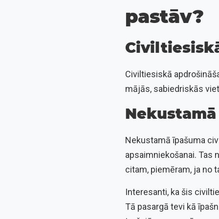
pastāv?
Civiltiesis
Civiltiesiskā apdrošināš
mājās, sabiedriskās vietā
Nekustamā 
Nekustamā īpašuma civil
apsaimniekošanai. Tas n
citam, piemēram, ja no 
Interesanti, ka šis civilt
Tā pasargā tevi kā īpašn