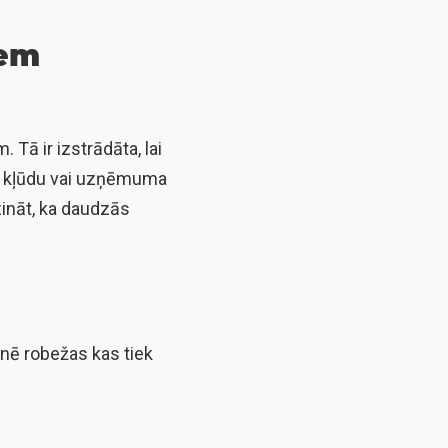
iem
Tā ir izstrādāta, lai
lo kļūdu vai uzņēmuma
 zināt, ka daudzās
inē robežas kas tiek