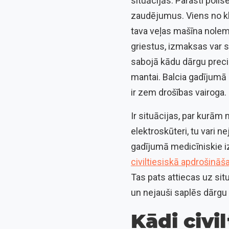
situācijās. Parasti poli
zaudējumus. Viens no kl
tava veļas mašīna nolem
griestus, izmaksas var sa
sabojā kādu dārgu preci
mantai. Balcia gadījumā
ir zem drošības vairoga.
Ir situācijas, par kurām
elektroskūteri, tu vari 
gadījumā medicīniskie iz
civiltiesiskā apdrošinā
Tas pats attiecas uz sit
un nejauši saplēs dārgu
Kādi civi