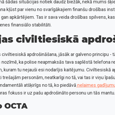
enā šādas situācijas notiek daudz biežāk, nekā mums šķie
ana kļūst par vienu no svarīgākajiem finanšu drošības in
 gan apkārtējiem. Tas ir sava veida drošības spilvens, kas 
nes finansiālo stabilitāti.
as civiltiesiskā apdr
 civiltiesiskā apdrošināšana, jāsāk ar galveno principu - tā 
 nozīmē, ka polise neapmaksās tava saplēstā telefona r
 kuram tu nejauši esi nodarījis kaitējumu. Civiltiesiskā
 trešajām personām, neatkarīgi no tā, vai tas ir viņu īpaš
fundamentāli atšķirīgs no tā, ko piedāvā
nelaimes gadījumu
kuras fokuss ir uz pašu apdrošināto personu un tās mantu
no OCTA