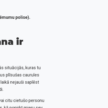
ņēmumu polise).
na ir
ās situācijās, kuras tu
iņus plīsušas caurules
laikā nejauši saplēst
i.
ai citu cietušo personu
s, kā nopirkt mieru sev