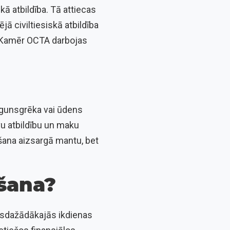
kā atbildība. Tā attiecas
jā civiltiesiskā atbildība
u. Kamēr OCTA darbojas
ugunsgrēka vai ūdens
vu atbildību un maku
āšana aizsargā mantu, bet
āšana?
isdažādākajās ikdienas