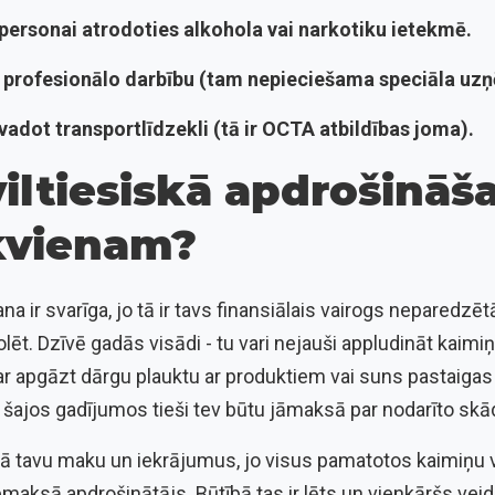
personai atrodoties alkohola vai narkotiku ietekmē.
r profesionālo darbību (tam nepieciešama speciāla uz
vadot transportlīdzekli (tā ir OCTA atbildības joma).
iltiesiskā apdrošināša
ikvienam?
na ir svarīga, jo tā ir tavs finansiālais vairogs neparedzēt
olēt. Dzīvē gadās visādi - tu vari nejauši appludināt kaim
var apgāzt dārgu plauktu ar produktiem vai suns pastaigas 
 šajos gadījumos tieši tev būtu jāmaksā par nodarīto skād
ā tavu maku un iekrājumus, jo visus pamatotos kaimiņu v
maksā apdrošinātājs. Būtībā tas ir lēts un vienkāršs veid