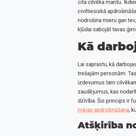
cita cilvēka mantu. Ikdi
civiltiesiskā apdrošināš
nodrošina mieru gan tev,
kļūdai sabojāt tavas ģime
Kā darboj
Lai saprastu, kā darbojas
trešajām personām. Tas
izdevumus tam cilvēkam,
zaudējumus, kas nodarīti
dzīvība. Šis princips ir 
mājas apdrošināšana
, 
Atšķirība 