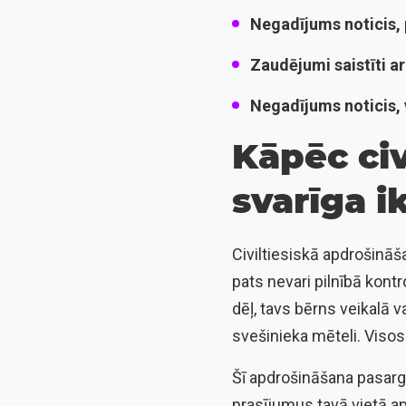
Negadījums noticis, 
Zaudējumi saistīti a
Negadījums noticis, 
Kāpēc civ
svarīga 
Civiltiesiskā apdrošināša
pats nevari pilnībā kontr
dēļ, tavs bērns veikalā 
svešinieka mēteli. Visos
Šī apdrošināšana pasarg
prasījumus tavā vietā ap