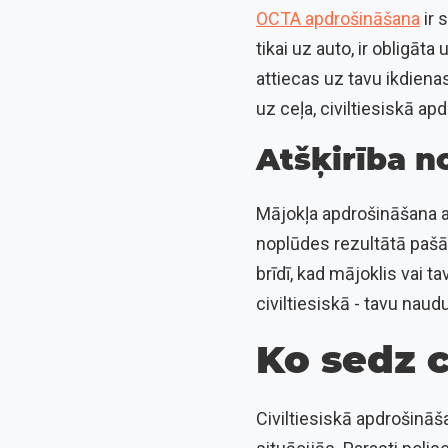
OCTA apdrošināšana
ir 
tikai uz auto, ir obligāt
attiecas uz tavu ikdiena
uz ceļa, civiltiesiskā a
Atšķirība n
Mājokļa apdrošināšana a
noplūdes rezultātā pašā 
brīdī, kad mājoklis vai 
civiltiesiskā - tavu naudu
Ko sedz c
Civiltiesiskā apdrošinā