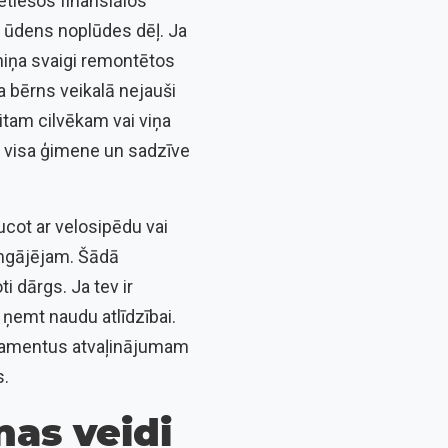
etiešos finansiālos
 ūdens noplūdes dēļ. Ja
miņa svaigi remontētos
ja bērns veikalā nejauši
itam cilvēkam vai viņa
a visa ģimene un sadzīve
ucot ar velosipēdu vai
āmgājējam. Šādā
 dārgs. Ja tev ir
r ņemt naudu atlīdzībai.
artamentus atvaļinājumam
s.
nas veidi