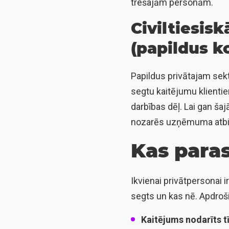
trešajām personām.
Civiltiesi
(papildus k
Papildus privātajam sekt
segtu kaitējumu klienti
darbības dēļ. Lai gan šaj
nozarēs uzņēmuma atbild
Kas paras
Ikvienai privātpersonai 
segts un kas nē. Apdroši
Kaitējums nodarīts tī