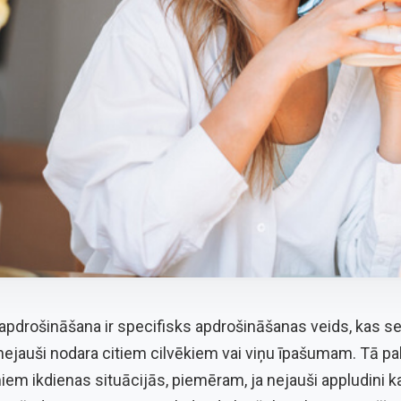
s apdrošināšana ir specifisks apdrošināšanas veids, kas 
nejauši nodara citiem cilvēkiem vai viņu īpašumam. Tā palī
m ikdienas situācijās, piemēram, ja nejauši appludini k