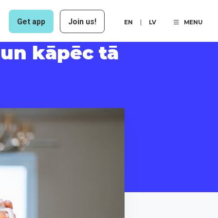
Get app
Join us!
EN
LV
MENU
 un kāpēc tā