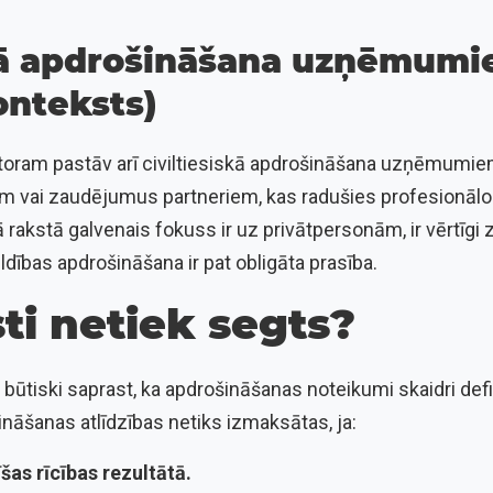
skā apdrošināšana uzņēmum
onteksts)
oram pastāv arī civiltiesiskā apdrošināšana uzņēmumiem. 
em vai zaudējumus partneriem, kas radušies profesionā
ā rakstā galvenais fokuss ir uz privātpersonām, ir vērtīgi
ības apdrošināšana ir pat obligāta prasība.
ti netiek segts?
ir būtiski saprast, ka apdrošināšanas noteikumi skaidri def
nāšanas atlīdzības netiks izmaksātas, ja:
šas rīcības rezultātā.