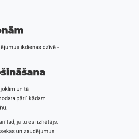
sonām
dējumus ikdienas dzīvē -
ošināšana
joklim un tā
"nodara pāri" kādam
nu.
ī tad, ja tu esi izīrētājs.
kas sekas un zaudējumus