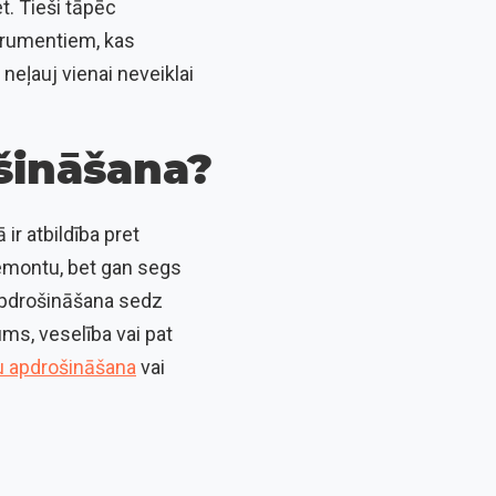
t. Tieši tāpēc
strumentiem, kas
neļauj vienai neveiklai
ošināšana?
ir atbildība pret
emontu, bet gan segs
 apdrošināšana sedz
ums, veselība vai pat
 apdrošināšana
vai
.