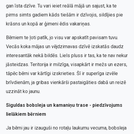
gan īsta dzīve. Tu vari ieiet reālā mājā un sajust, ka te
pirms simts gadiem kāds tiešām ir dzīvojis, sildījies pie
krāsns un kopā ar ģimeni ēdis vakariņas.
Bērniem te ļoti patīk, jo visu var apskatīt pavisam tuvu.
Vecās koka mājas un vējdzirnavas dzīvē izskatās daudz
interesantāk nekā bildēs. Liels pluss ir tas, ka te nav nekur
jāsteidzas. Teritorija ir milzīga, visapkārt ir mežs un ezers,
tāpēc bērni var kārtīgi izskrieties. Šī ir superīga izvēle
brīvdienām, ja gribas vienkārši pastaigāties dabā un reizē
uzzināt ko jaunu.
Siguldas bobsleja un kamaniņu trase - piedzīvojums
lielākiem bērniem
Ja bērni jau ir izauguši no rotaļu laukumu vecuma, bobsleja