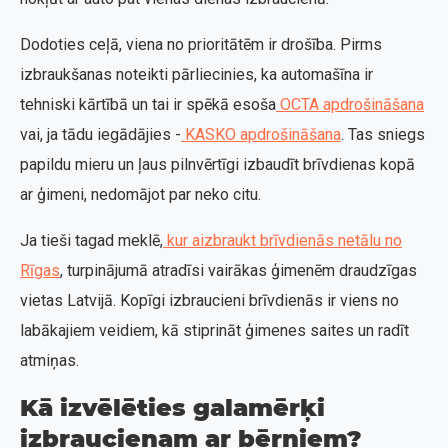
Dodoties ceļā, viena no prioritātēm ir drošība. Pirms
izbraukšanas noteikti pārliecinies, ka automašīna ir
tehniski kārtībā un tai ir spēkā esoša
OCTA apdrošināšana
vai, ja tādu iegādājies -
KASKO apdrošināšana
. Tas sniegs
papildu mieru un ļaus pilnvērtīgi izbaudīt brīvdienas kopā
ar ģimeni, nedomājot par neko citu.
Ja tieši tagad meklē,
kur aizbraukt brīvdienās netālu no
Rīgas
, turpinājumā atradīsi vairākas ģimenēm draudzīgas
vietas Latvijā. Kopīgi izbraucieni brīvdienās ir viens no
labākajiem veidiem, kā stiprināt ģimenes saites un radīt
atmiņas.
Kā izvēlēties galamērķi
izbraucienam ar bērniem?