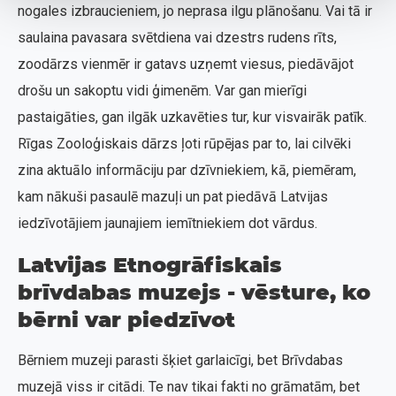
nogales izbraucieniem, jo neprasa ilgu plānošanu. Vai tā ir
saulaina pavasara svētdiena vai dzestrs rudens rīts,
zoodārzs vienmēr ir gatavs uzņemt viesus, piedāvājot
drošu un sakoptu vidi ģimenēm. Var gan mierīgi
pastaigāties, gan ilgāk uzkavēties tur, kur visvairāk patīk.
Rīgas Zooloģiskais dārzs ļoti rūpējas par to, lai cilvēki
zina aktuālo informāciju par dzīvniekiem, kā, piemēram,
kam nākuši pasaulē mazuļi un pat piedāvā Latvijas
iedzīvotājiem jaunajiem iemītniekiem dot vārdus.
Latvijas Etnogrāfiskais
brīvdabas muzejs - vēsture, ko
bērni var piedzīvot
Bērniem muzeji parasti šķiet garlaicīgi, bet Brīvdabas
muzejā viss ir citādi. Te nav tikai fakti no grāmatām, bet