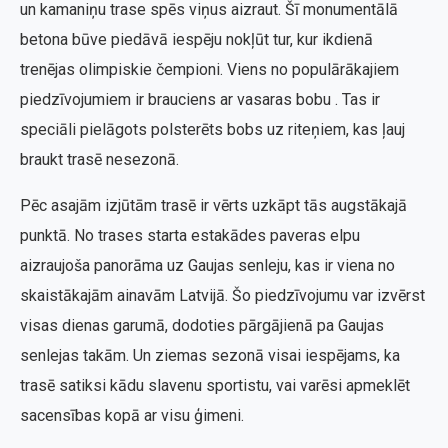
un kamaniņu trase spēs viņus aizraut. Šī monumentālā
betona būve piedāvā iespēju nokļūt tur, kur ikdienā
trenējas olimpiskie čempioni. Viens no populārākajiem
piedzīvojumiem ir brauciens ar vasaras bobu . Tas ir
speciāli pielāgots polsterēts bobs uz riteņiem, kas ļauj
braukt trasē nesezonā.
Pēc asajām izjūtām trasē ir vērts uzkāpt tās augstākajā
punktā. No trases starta estakādes paveras elpu
aizraujoša panorāma uz Gaujas senleju, kas ir viena no
skaistākajām ainavām Latvijā. Šo piedzīvojumu var izvērst
visas dienas garumā, dodoties pārgājienā pa Gaujas
senlejas takām. Un ziemas sezonā visai iespējams, ka
trasē satiksi kādu slavenu sportistu, vai varēsi apmeklēt
sacensības kopā ar visu ģimeni.