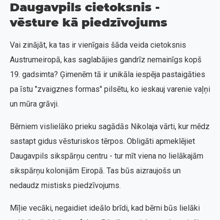
Daugavpils cietoksnis -
vēsture kā piedzīvojums
Vai zinājāt, ka tas ir vienīgais šāda veida cietoksnis
Austrumeiropā, kas saglabājies gandrīz nemainīgs kopš
19. gadsimta? Ģimenēm tā ir unikāla iespēja pastaigāties
pa īstu "zvaigznes formas" pilsētu, ko ieskauj varenie vaļņi
un mūra grāvji.
Bērniem vislielāko prieku sagādās Nikolaja vārti, kur mēdz
sastapt gidus vēsturiskos tērpos. Obligāti apmeklējiet
Daugavpils sikspārņu centru - tur mīt viena no lielākajām
sikspārņu kolonijām Eiropā. Tas būs aizraujošs un
nedaudz mistisks piedzīvojums.
Mīļie vecāki, negaidiet ideālo brīdi, kad bērni būs lielāki