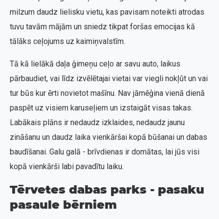
milzum daudz lielisku vietu, kas pavisam noteikti atrodas
tuvu tavām mājām un sniedz tikpat foršas emocijas kā
tālāks ceļojums uz kaimiņvalstīm.
Tā kā lielākā daļa ģimeņu ceļo ar savu auto, laikus
pārbaudiet, vai līdz izvēlētajai vietai var viegli nokļūt un vai
tur būs kur ērti novietot mašīnu. Nav jāmēģina vienā dienā
paspēt uz visiem karuseļiem un izstaigāt visas takas.
Labākais plāns ir nedaudz izklaides, nedaudz jaunu
zināšanu un daudz laika vienkāršai kopā būšanai un dabas
baudīšanai. Galu galā - brīvdienas ir domātas, lai jūs visi
kopā vienkārši labi pavadītu laiku.
Tērvetes dabas parks - pasaku
pasaule bērniem