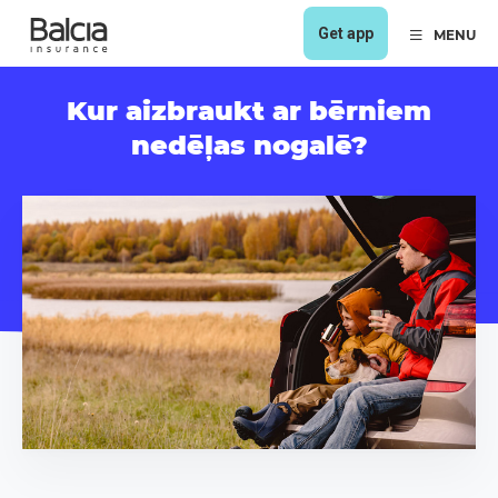
Get app
MENU
Kur aizbraukt ar bērniem
nedēļas nogalē?