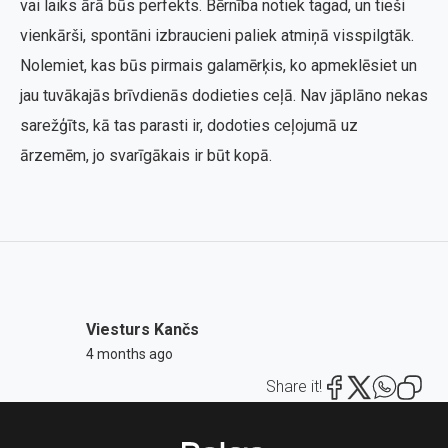
vai laiks ārā būs perfekts. Bērnība notiek tagad, un tieši
vienkārši, spontāni izbraucieni paliek atmiņā visspilgtāk.
Nolemiet, kas būs pirmais galamērķis, ko apmeklēsiet un
jau tuvākajās brīvdienās dodieties ceļā. Nav jāplāno nekas
sarežģīts, kā tas parasti ir, dodoties ceļojumā uz
ārzemēm, jo svarīgākais ir būt kopā.
Viesturs Kančs
4 months ago
Share it!