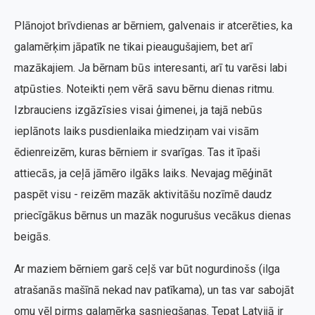
Plānojot brīvdienas ar bērniem, galvenais ir atcerēties, ka
galamērķim jāpatīk ne tikai pieaugušajiem, bet arī
mazākajiem. Ja bērnam būs interesanti, arī tu varēsi labi
atpūsties. Noteikti ņem vērā savu bērnu dienas ritmu.
Izbrauciens izgāzīsies visai ģimenei, ja tajā nebūs
ieplānots laiks pusdienlaika miedziņam vai visām
ēdienreizēm, kuras bērniem ir svarīgas. Tas it īpaši
attiecās, ja ceļā jāmēro ilgāks laiks. Nevajag mēģināt
paspēt visu - reizēm mazāk aktivitāšu nozīmē daudz
priecīgākus bērnus un mazāk nogurušus vecākus dienas
beigās.
Ar maziem bērniem garš ceļš var būt nogurdinošs (ilga
atrašanās mašīnā nekad nav patīkama), un tas var sabojāt
omu vēl pirms galamērķa sasniegšanas. Tepat Latvijā ir