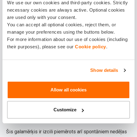
We use our own cookies and third-party cookies. Strictly
kur paēst siltas pusdienas. Tērvete ir pārbaudīta vērtība -
necessary cookies are always active. Optional cookies
vieta, kur gribas atgriezties, jo katrā apmeklējumā var
are used only with your consent.
ieraudzīt vai piedzīvot ko jaunu.
You can accept all optional cookies, reject them, or
manage your preferences using the buttons below.
Rīgas Zooloģiskais dārzs -
For more information about our use of cookies (including
their purposes), please see our
Cookie policy
.
klasika, kas nekad neapnīk
Rīgas Zooloģiskais dārzs iepriecina jebkura vecuma
Show details
bērnus - no mazuļiem, kuri pirmo reizi ierauga pūkainu
trusi, līdz pusaudžiem, kurus aizrauj Tropu mājas eksotika
Allow all cookies
vai tīģera majestātiskā gaita. Dzīvnieku pasaules
daudzveidība šeit ir tiešām plaša, un tā ir reta iespēja
pilsētas vidē pavadīt vairākas stundas kvalitatīvā, svaigā
Customize
gaisā.
Šis galamērķis ir izcili piemērots arī spontāniem nedēļas