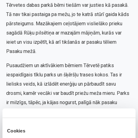
Tērvetes dabas parkā bērni tiešām var justies kā pasakā.
Tā nav tikai pastaiga pa mežu, jo te katrā stūrī gaida kāds
pārsteigums. Mazākajiem ceļotājiem vislielāko prieku
sagādā Rūķu pilsētiņa ar mazajām mājiņām, kurās var
ieiet un visu izpētīt, kā arī tikšanās ar pasaku tēliem
Pasaku mežā.
Pusaudžiem un aktīvākiem bērniem Tērvetē patiks
iespaidīgais tīklu parks un šķēršļu trases kokos. Tas ir
lielisks veids, kā izlādēt enerģiju un pārbaudīt savu
drosmi, kamēr vecāki var baudīt priežu meža mieru. Parks
ir milzīgs, tāpēc, ja kājas nogurst, palīgā nāk pasaku
bānītis, kas izvizina pa galvenajām pieturvietām.
Šeit mierīgi var pavadīt visu dienu, jo viss ir ērti izvietots.
Cookies
Ir vietas, kur apsēsties un sarīkot pikniku, kā arī kafejnīcas,