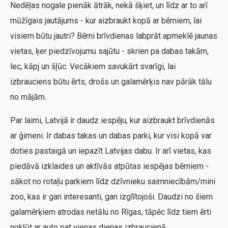
Nedēļas nogale pienāk ātrāk, nekā šķiet, un līdz ar to arī
mūžīgais jautājums - kur aizbraukt kopā ar bērniem, lai
visiem būtu jautri? Bērni brīvdienas labprāt apmeklē jaunas
vietas, ķer piedzīvojumu sajūtu - skrien pa dabas takām,
lec, kāpj un šļūc. Vecākiem savukārt svarīgi, lai
izbrauciens būtu ērts, drošs un galamērķis nav pārāk tālu
no mājām.
Par laimi, Latvijā ir daudz iespēju, kur aizbraukt brīvdienās
ar ģimeni. Ir dabas takas un dabas parki, kur visi kopā var
doties pastaigā un iepazīt Latvijas dabu. Ir arī vietas, kas
piedāvā izklaides un aktīvās atpūtas iespējas bērniem -
sākot no rotaļu parkiem līdz dzīvnieku saimniecībām/mini
zoo, kas ir gan interesanti, gan izglītojoši. Daudzi no šiem
galamērķiem atrodas netālu no Rīgas, tāpēc līdz tiem ērti
nokļūt ar auto pat vienas dienas izbraucienā.