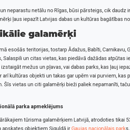
 un neparastu netālu no Rīgas, būsi pārsteigs, cik daudz i
amērķi ļaus iepazīt Latvijas dabas un kultūras bagātības n
nikālie galamērķi
mā esošās teritorijas, tostarp Ādažus, Babīti, Carnikavu, G
 Salaspili un citas vietas, kas piedāvā dažādas atpūtas 
 izstaigāt mežus un pļavas, vai dabas parks, kas ļauj iepaz
 ir arī kultūras objekti un takas gar upēm vai purviem, kas
īs vietas un citi galamērķi bieži paliek nepamanīti, taču ti
cionālā parka apmeklējums
lārākajiem tūrisma galamērķiem Latvijā, atrodoties tikai 
 apskates objektiem Siguldā ir
Gaujas nacionālais park
s