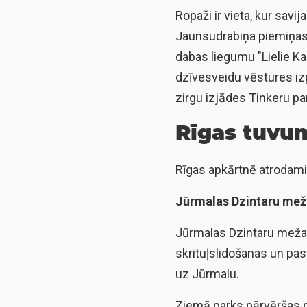
Ropaži ir vieta, kur sav
Jaunsudrabiņa piemiņas i
dabas liegumu "Lielie Ka
dzīvesveidu vēstures iz
zirgu izjādes Tinkeru pa
Rīgas tuvum
Rīgas apkārtnē atrodami 
Jūrmalas Dzintaru mež
Jūrmalas Dzintaru meža 
skrituļslidošanas un pas
uz Jūrmalu.
Ziemā parks pārvēršas p