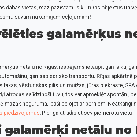
las dabas vietas, maz pazīstamus kultūras objektus un vē
iedvesmu savam nākamajam ceļojumam!
vēlēties galamērķus n
mērķus netālu no Rīgas, iespējams ietaupīt gan laiku, gan n
 automašīnu, gan sabiedrisko transportu. Rīgas apkārtnē
 takas, vēsturiskas pilis un muižas, jūras piekraste, SPA 
rķi atrodas salīdzinoši tuvu, tos var apmeklēt spontāni, be
ē mazāk noguruma, īpaši ceļojot ar bērniem. Neatkarīgi no
us piedzīvojumus
, Pierīgā atradīsiet sev piemērotu vietu!
 galamērķi netālu no 