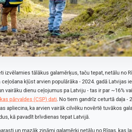
eti izvēlamies tālākus galamērķus, taču tepat, netālu no Rī
ā ceļošana kļūst arvien populārāka - 2024. gadā Latvijas i
n vairāku dienu ceļojumus pa Latviju - tas ir par ~16% va
ikas pārvaldes (CSP) dati
. No tiem gandrīz ceturtā daļa - 2
kas apliecina, ka arvien vairāk cilvēku novērtē tuvākos g
us, kā pavadīt brīvdienas tepat Latvijā.
arasti un mazāk zināmi galamērķi netālu no Rīgas, kas ļa