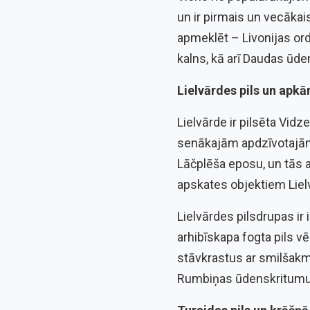
un ir pirmais un vecākais
apmeklēt – Livonijas ord
kalns, kā arī Daudas ūd
Lielvārdes pils un apkā
Lielvārde ir pilsēta Vid
senākajām apdzīvotajām v
Lāčplēša eposu, un tās a
apskates objektiem Lielv
Lielvārdes pilsdrupas ir
arhibīskapa fogta pils v
stāvkrastus ar smilšak
Rumbiņas ūdenskritumu