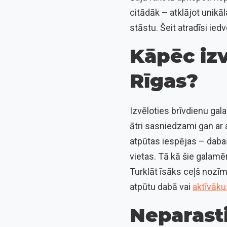
citādāk – atklājot unikā
stāstu. Šeit atradīsi 
Kāpēc iz
Rīgas?
Izvēloties brīvdienu gala
ātri sasniedzami gan ar
atpūtas iespējas – dabas
vietas. Tā kā šie galamē
Turklāt īsāks ceļš nozīm
atpūtu dabā vai
aktīvāk
Neparasti