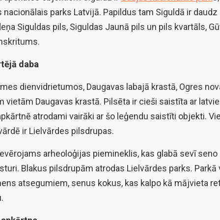
 nacionālais parks Latvijā. Papildus tam Siguldā ir daudz c
eņa Siguldas pils, Siguldas Jaunā pils un pils kvartāls, G
enskritums.
rtējā daba
zemes dienvidrietumos, Daugavas labajā krastā, Ogres nova
ietām Daugavas krastā. Pilsēta ir cieši saistīta ar latvi
pkārtnē atrodami vairāki ar šo leģendu saistīti objekti. 
ārdē ir Lielvārdes pilsdrupas.
 ievērojams arheoloģijas piemineklis, kas glabā sevī seno
ēsturi. Blakus pilsdrupām atrodas Lielvārdes parks. Parkā
mens atsegumiem, senus kokus, kas kalpo kā mājvieta re
.