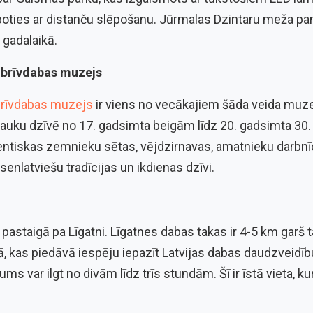
ties ar distanču slēpošanu. Jūrmalas Dzintaru meža parks
 gadalaikā.
s brīvdabas muzejs
 brīvdabas muzejs
ir viens no vecākajiem šāda veida muz
s lauku dzīvē no 17. gadsimta beigām līdz 20. gadsimta 3
utentiskas zemnieku sētas, vējdzirnavas, amatnieku darbn
enlatviešu tradīcijas un ikdienas dzīvi.
s pastaigā pa Līgatni. Līgatnes dabas takas ir 4-5 km garš 
jā, kas piedāvā iespēju iepazīt Latvijas dabas daudzveidīb
s var ilgt no divām līdz trīs stundām. Šī ir īstā vieta, ku