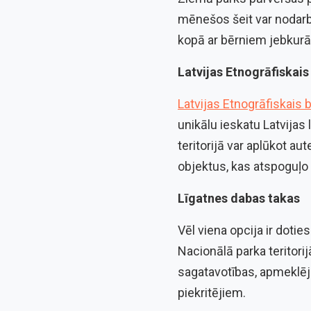
mēnešos šeit var nodarbo
kopā ar bērniem jebkurā
Latvijas Etnogrāfiskai
Latvijas Etnogrāfiskais
unikālu ieskatu Latvija
teritorijā var aplūkot a
objektus, kas atspoguļo s
Līgatnes dabas takas
Vēl viena opcija ir dotie
Nacionālā parka teritori
sagatavotības, apmeklējum
piekritējiem.