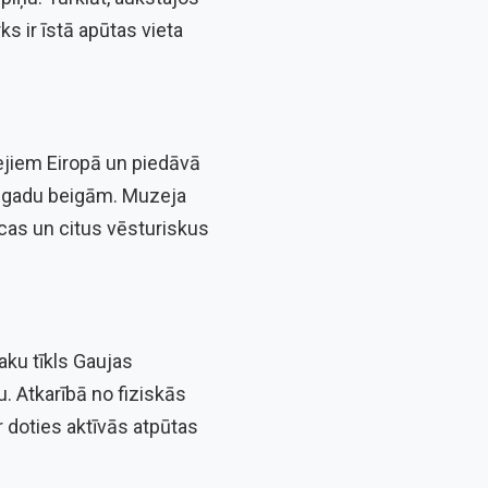
 ir īstā apūtas vieta
ejiem Eiropā un piedāvā
0. gadu beigām. Muzeja
īcas un citus vēsturiskus
taku tīkls Gaujas
u. Atkarībā no fiziskās
r doties aktīvās atpūtas