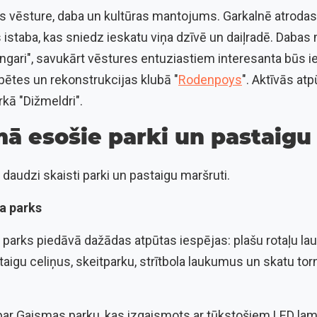
ijas vēsture, daba un kultūras mantojums. Garkalnē atroda
staba, kas sniedz ieskatu viņa dzīvē un daiļradē. Dabas 
ngari", savukārt vēstures entuziastiem interesanta būs i
pētes un rekonstrukcijas klubā "
Rodenpoys
". Aktīvās atp
rkā "Dižmeldri".
ā esošie parki un pastaigu 
daudzi skaisti parki un pastaigu maršruti.
a parks
parks piedāvā dažādas atpūtas iespējas: plašu rotaļu l
taigu celiņus, skeitparku, strītbola laukumus un skatu tor
ar Gaismas parku, kas izgaismots ar tūkstošiem LED lamp