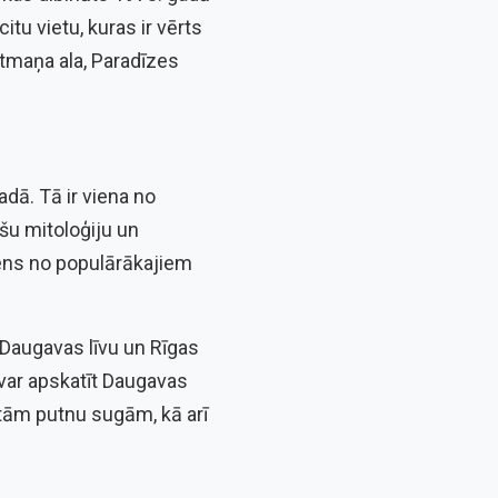
itu vietu, kuras ir vērts
ūtmaņa ala, Paradīzes
dā. Tā ir viena no
ešu mitoloģiju un
Viens no populārākajiem
 Daugavas līvu un Rīgas
 var apskatīt Daugavas
tām putnu sugām, kā arī