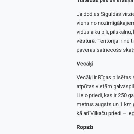
Turaidas pils un krāšņ
Ja dodies Siguldas virzi
viens no nozīmīgākajiem
viduslaiku pili, pilskal
vēsturē. Teritorija ir ne
paveras satriecošs skat
Vecāķi
Vecāķi ir Rīgas pilsētas
atpūtas vietām galvaspil
Lielo priedi, kas ir 250
metrus augsts un 1 km g
kā arī Vilkaču priedi – l
Ropaži