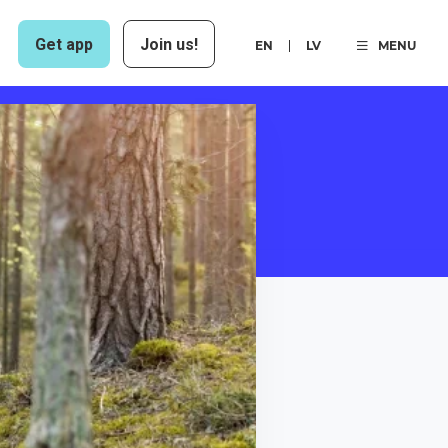
Get app
Join us!
EN
LV
MENU