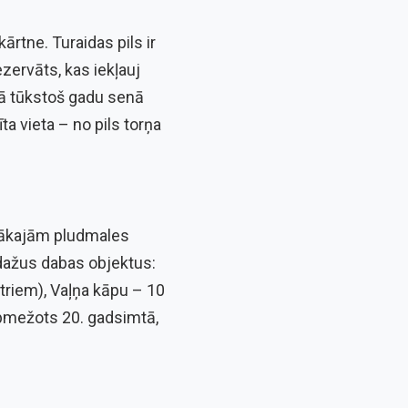
ārtne. Turaidas pils ir
zervāts, kas iekļauj
kā tūkstoš gadu senā
ta vieta – no pils torņa
lārākajām pludmales
 dažus dabas objektus:
triem), Vaļņa kāpu – 10
apmežots 20. gadsimtā,