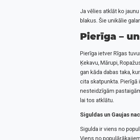
Ja vēlies atklāt ko jaunu
blakus. Šie unikālie gal
Pierīga – u
Pierīga ietver Rīgas tuvu
Ķekavu, Mārupi, Ropažus,
gan kāda dabas taka, kur
cita skatpunkta. Pierīgā
nesteidzīgām pastaigām. Š
lai tos atklātu.
Siguldas un Gaujas na
Sigulda ir viens no popu
Viens no populārākajiem