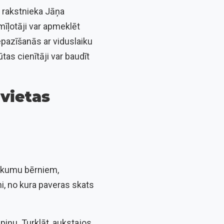
s rakstnieka Jāņa
mīļotāji var apmeklēt
epazīšanās ar viduslaiku
ūtas cienītāji var baudīt
vietas
aukumu bērniem,
ni, no kura paveras skats
iņu. Turklāt, aukstajos