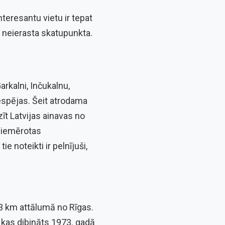
nteresantu vietu ir tepat
o neierasta skatupunkta.
arkalni, Inčukalnu,
iespējas. Šeit atrodama
īt Latvijas ainavas no
 piemērotas
e noteikti ir pelnījuši,
53 km attālumā no Rīgas.
, kas dibināts 1973. gadā