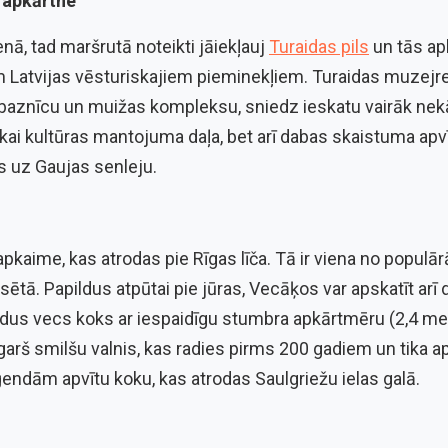
ā apkārtne
enā, tad maršrutā noteikti jāiekļauj
Turaidas pils
un tās apk
 Latvijas vēsturiskajiem pieminekļiem. Turaidas muzejre
nu, baznīcu un muižas kompleksu, sniedz ieskatu vairāk ne
 tikai kultūras mantojuma daļa, bet arī dabas skaistuma apvī
s uz Gaujas senleju.
 apkaime, kas atrodas pie Rīgas līča. Tā ir viena no popu
sētā. Papildus atpūtai pie jūras, Vecāķos var apskatīt arī
 gadus vecs koks ar iespaidīgu stumbra apkārtmēru (2,4 me
arš smilšu valnis, kas radies pirms 200 gadiem un tika 
eģendām apvītu koku, kas atrodas Saulgriežu ielas galā.