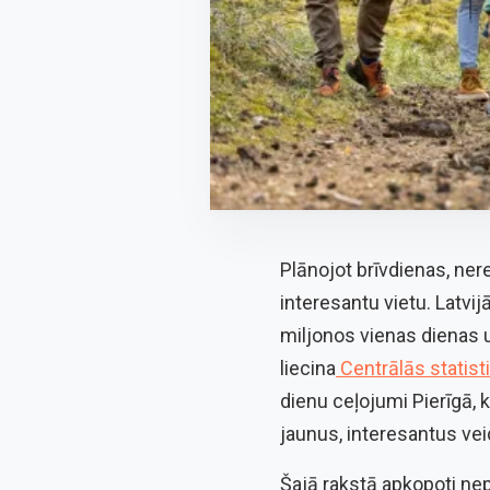
Plānojot brīvdienas, ner
interesantu vietu. Latvij
miljonos vienas dienas u
liecina
Centrālās statist
dienu ceļojumi Pierīgā, 
jaunus, interesantus veid
Šajā rakstā apkopoti nep