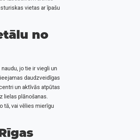
sturiskas vietas ar īpašu
etālu no
audu, jo tie ir viegli un
 pieejamas daudzveidīgas
centri un aktīvās atpūtas
z lielas plānošanas.
 tā, vai vēlies mierīgu
Rīgas