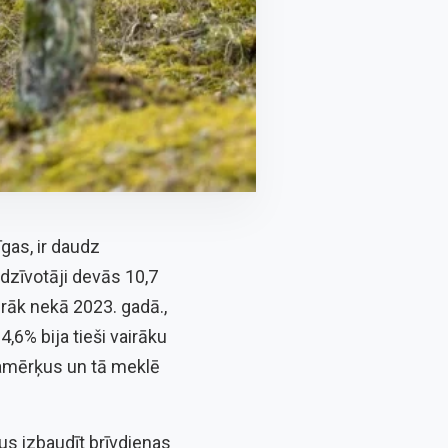
gas, ir daudz
edzīvotāji devās 10,7
irāk nekā 2023. gadā.,
4,6% bija tieši vairāku
alamērķus un tā meklē
us izbaudīt brīvdienas