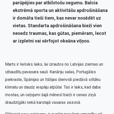
parūpējies par atbilstošu segumu. Balcia
ekstrēmā sporta un aktivitāšu apdrošināšana
ir domāta tieši tiem, kas nevar nosēdēt uz
vietas. Standarta apdrošināšana bieži vien
nesedz traumas, kas gūtas, piemēram, lecot
ar izpletni vai sērfojot okeāna viļņos.
Marts ir lielisks laiks, lai izrautos no Latvijas ziemas un
izbaudītu pavasara sauli. Kanāriju salas, Portugāles
piekraste, Spānijas un Itālijas dienvidi piedāvā siltāku
klimatu un daudz iespēju atpūtai. Tas ir laiks, kad daba
mostas, un ceļojumi šajā mēnesī bieži ir cenas ziņā
draudzīgāki nekā karstajā vasaras sezonā.