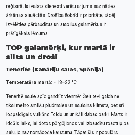
reģistrā, lai valsts dienesti varētu ar jums sazināties
ārkārtas situācijās. Drošība šobrīd ir prioritāte, tādēļ
izvēlēties pārbaudītus un stabilus galamērķus ir
prātīgākais lēmums.
TOP galamērķi, kur martā ir
silts un droši
Tenerife (Kanāriju salas, Spānija)
Temperatūra martā:
~18–22 °C
Tenerifē saule spīd gandrīz vienmēr. Šeit tevi gaida ne
tikai melno smilšu pludmales un saulains klimats, bet arī
iespaidīgais vulkāns Teide un unikāli dabas parki. Marts ir
ideāls laiks, lai dotos pārgājienos vai izbaudītu roadtrip pa
salu, jo nav nomācoša karstuma. Tāpat šis ir populārs