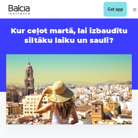
Get app
Kur ceļot martā, lai izbaudītu
siltāku laiku un sauli?