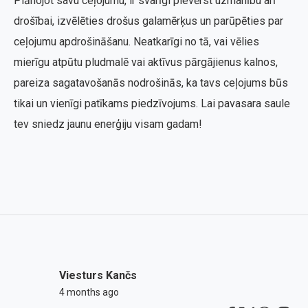
Plānojot savu ceļojumu, ir svarīgi pievērst uzmanību arī
drošībai, izvēlēties drošus galamērķus un parūpēties par
ceļojumu apdrošināšanu. Neatkarīgi no tā, vai vēlies
mierīgu atpūtu pludmalē vai aktīvus pārgājienus kalnos,
pareiza sagatavošanās nodrošinās, ka tavs ceļojums būs
tikai un vienīgi patīkams piedzīvojums. Lai pavasara saule
tev sniedz jaunu enerģiju visam gadam!
Viesturs Kančs
4 months ago