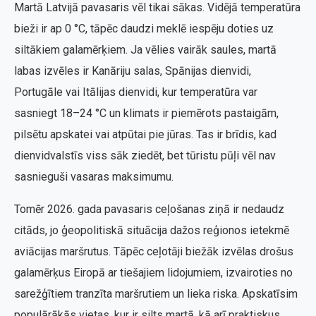
Martā Latvijā pavasaris vēl tikai sākas. Vidējā temperatūra
bieži ir ap 0 °C, tāpēc daudzi meklē iespēju doties uz
siltākiem galamērķiem. Ja vēlies vairāk saules, martā
labas izvēles ir Kanāriju salas, Spānijas dienvidi,
Portugāle vai Itālijas dienvidi, kur temperatūra var
sasniegt 18–24 °C un klimats ir piemērots pastaigām,
pilsētu apskatei vai atpūtai pie jūras. Tas ir brīdis, kad
dienvidvalstīs viss sāk ziedēt, bet tūristu pūļi vēl nav
sasnieguši vasaras maksimumu.
Tomēr 2026. gada pavasaris ceļošanas ziņā ir nedaudz
citāds, jo ģeopolitiskā situācija dažos reģionos ietekmē
aviācijas maršrutus. Tāpēc ceļotāji biežāk izvēlas drošus
galamērķus Eiropā ar tiešajiem lidojumiem, izvairoties no
sarežģītiem tranzīta maršrutiem un lieka riska. Apskatīsim
populārākās vietas, kur ir silts martā, kā arī praktiskus