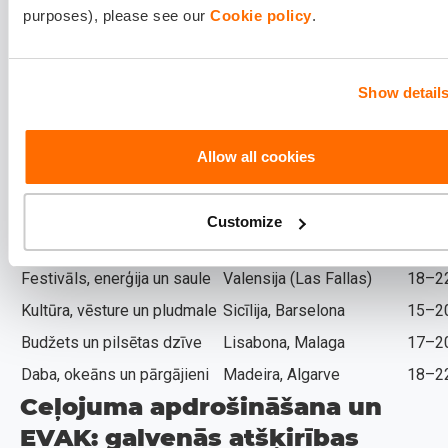
purposes), please see our
Cookie policy
.
un mierīga, eksotiska atpūta. Kaboverde ir izcila vieta
ūdens sportam, tādēļ šis galamērķis ir kļuvisļoti populārs,
ja Eiropas pludmales jau šķiet garlaicīgas.
Show detail
Kādu galamērķi izvēlēties?
Allow all cookies
Praktiskie padomi
Mērķis
Ieteicamais galamērķis
Temp
Customize
Lielākais siltums un saule
Kaboverde, Kanāriju salas
22–2
Festivāls, enerģija un saule
Valensija (Las Fallas)
18–2
Kultūra, vēsture un pludmale
Sicīlija, Barselona
15–2
Budžets un pilsētas dzīve
Lisabona, Malaga
17–2
Daba, okeāns un pārgājieni
Madeira, Algarve
18–2
Ceļojuma apdrošināšana un
EVAK: galvenās atšķirības