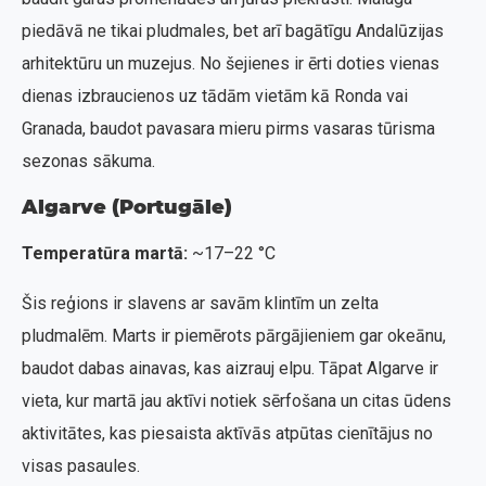
piedāvā ne tikai pludmales, bet arī bagātīgu Andalūzijas
arhitektūru un muzejus. No šejienes ir ērti doties vienas
dienas izbraucienos uz tādām vietām kā Ronda vai
Granada, baudot pavasara mieru pirms vasaras tūrisma
sezonas sākuma.
Algarve (Portugāle)
Temperatūra martā:
~17–22 °C
Šis reģions ir slavens ar savām klintīm un zelta
pludmalēm. Marts ir piemērots pārgājieniem gar okeānu,
baudot dabas ainavas, kas aizrauj elpu. Tāpat Algarve ir
vieta, kur martā jau aktīvi notiek sērfošana un citas ūdens
aktivitātes, kas piesaista aktīvās atpūtas cienītājus no
visas pasaules.