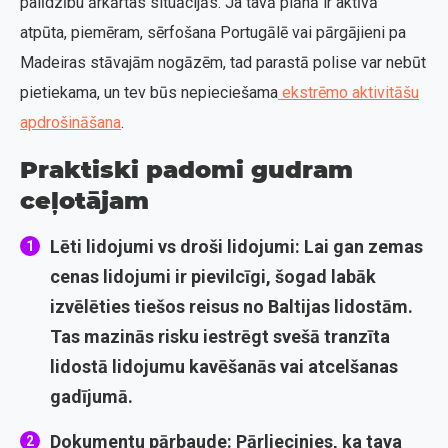
palīdzību ārkārtas situācijās. Ja tavā plānā ir aktīvā
atpūta, piemēram, sērfošana Portugālē vai pārgājieni pa
Madeiras stāvajām nogāzēm, tad parastā polise var nebūt
pietiekama, un tev būs nepieciešama
ekstrēmo aktivitāšu
apdrošināšana
.
Praktiski padomi gudram
ceļotājam
Lēti lidojumi vs droši lidojumi:
Lai gan zemas
cenas lidojumi ir pievilcīgi, šogad labāk
izvēlēties tiešos reisus no Baltijas lidostām.
Tas mazinās risku iestrēgt svešā tranzīta
lidostā lidojumu kavēšanās vai atcelšanas
gadījumā.
Dokumentu pārbaude:
Pārliecinies, ka tava