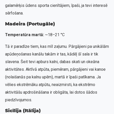
galamērķis ūdens sporta cienītājiem, īpaši, ja tevi interesē
sērfošana.
Madeira (Portugāle)
Temperatūra martā:
~18–21 °C
Tā ir paradīze tiem, kas mīl zaļumu. Pārgājieni pa unikālām
apūdeņošanas kanālu takām ir tas, kādēļ šī sala ir tik
slavena. Šeit tevi apburs kalni, dabas skati un okeāna
aktivitātes. Aktīvā atpūta, piemēram, pārgājieni vai kanoe
(nolaišanās pa kalnu upēm), martā ir īpaši patīkama. Ja
vēlies ekstrēmāku atpūtu, neaizmirsti, ka ekstrēmo
aktivitāšu apdrošināšana ir obligāta, lai dotos šādos
piedzīvojumos.
Sicīlija (Itālija)