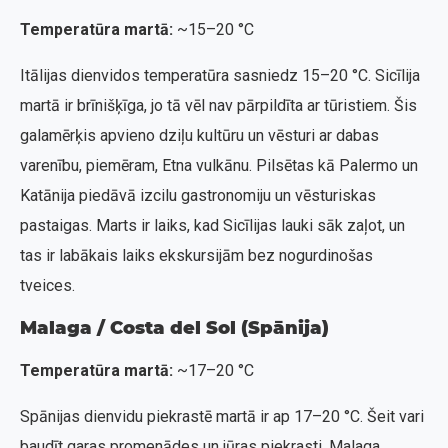
Temperatūra martā:
~15–20 °C
Itālijas dienvidos temperatūra sasniedz 15–20 °C. Sicīlija
martā ir brīnišķīga, jo tā vēl nav pārpildīta ar tūristiem. Šis
galamērķis apvieno dziļu kultūru un vēsturi ar dabas
varenību, piemēram, Etna vulkānu. Pilsētas kā Palermo un
Katānija piedāvā izcilu gastronomiju un vēsturiskas
pastaigas. Marts ir laiks, kad Sicīlijas lauki sāk zaļot, un
tas ir labākais laiks ekskursijām bez nogurdinošas
tveices.
Malaga / Costa del Sol (Spānija)
Temperatūra martā:
~17–20 °C
Spānijas dienvidu piekrastē martā ir ap 17–20 °C. Šeit vari
baudīt garas promenādes un jūras piekrasti. Malaga