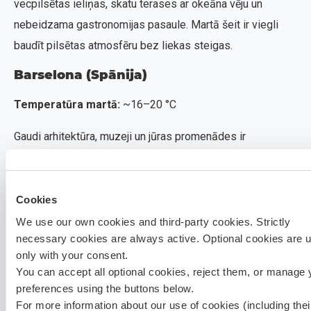
vecpilsētas ieliņas, skatu terases ar okeāna vēju un
nebeidzama gastronomijas pasaule. Martā šeit ir viegli
baudīt pilsētas atmosfēru bez liekas steigas.
Barselona (Spānija)
Temperatūra martā:
~16–20 °C
Gaudi arhitektūra, muzeji un jūras promenādes ir
pieejamas ar mazākām rindām nekā vasarā. Tas ir izcils
kultūras un pilsētas apvienojums, kurā pavasara gaiss liek
sajusties dzīvam un enerģijas pilnam.
Cookies
We use our own cookies and third-party cookies. Strictly
Kaboverde (Āfrika)
necessary cookies are always active. Optional cookies are 
only with your consent.
Temperatūra martā:
~24–26 °C
You can accept all optional cookies, reject them, or manage 
preferences using the buttons below.
Ja vēlies stabilu siltumu un patiesu vasaru, dodies uz
For more information about our use of cookies (including thei
Kaboverdi. Šeit tevi gaida plašas pludmales, silts okeāns