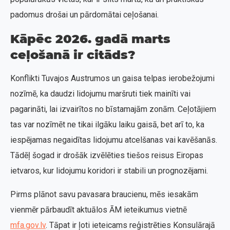
padomus drošai un pārdomātai ceļošanai.
Kāpēc 2026. gadā marts
ceļošanā ir citāds?
Konflikti Tuvajos Austrumos un gaisa telpas ierobežojumi
nozīmē, ka daudzi lidojumu maršruti tiek mainīti vai
pagarināti, lai izvairītos no bīstamajām zonām. Ceļotājiem
tas var nozīmēt ne tikai ilgāku laiku gaisā, bet arī to, ka
iespējamas negaidītas lidojumu atcelšanas vai kavēšanās.
Tādēļ šogad ir drošāk izvēlēties tiešos reisus Eiropas
ietvaros, kur lidojumu koridori ir stabili un prognozējami.
Pirms plānot savu pavasara braucienu, mēs iesakām
vienmēr pārbaudīt aktuālos ĀM ieteikumus vietnē
mfa.gov.lv
. Tāpat ir ļoti ieteicams reģistrēties Konsulārajā