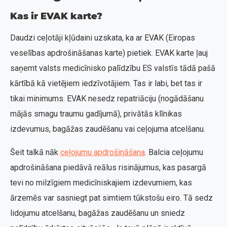
Kas ir EVAK karte?
Daudzi ceļotāji kļūdaini uzskata, ka ar EVAK (Eiropas
veselības apdrošināšanas karte) pietiek. EVAK karte ļauj
saņemt valsts medicīnisko palīdzību ES valstīs tādā pašā
kārtībā kā vietējiem iedzīvotājiem. Tas ir labi, bet tas ir
tikai minimums. EVAK nesedz repatriāciju (nogādāšanu
mājās smagu traumu gadījumā), privātās klīnikas
izdevumus, bagāžas zaudēšanu vai ceļojuma atcelšanu.
Šeit talkā nāk
ceļojumu apdrošināšana
. Balcia ceļojumu
apdrošināšana piedāvā reālus risinājumus, kas pasargā
tevi no milzīgiem medicīniskajiem izdevumiem, kas
ārzemēs var sasniegt pat simtiem tūkstošu eiro. Tā sedz
lidojumu atcelšanu, bagāžas zaudēšanu un sniedz