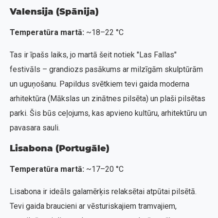
Valensija (Spānija)
Temperatūra martā:
~18–22 °C
Tas ir īpašs laiks, jo martā šeit notiek "Las Fallas"
festivāls – grandiozs pasākums ar milzīgām skulptūrām
un uguņošanu. Papildus svētkiem tevi gaida moderna
arhitektūra (Mākslas un zinātnes pilsēta) un plaši pilsētas
parki. Šis būs ceļojums, kas apvieno kultūru, arhitektūru un
pavasara sauli.
Lisabona (Portugāle)
Temperatūra martā:
~17–20 °C
Lisabona ir ideāls galamērķis relaksētai atpūtai pilsētā.
Tevi gaida braucieni ar vēsturiskajiem tramvajiem,