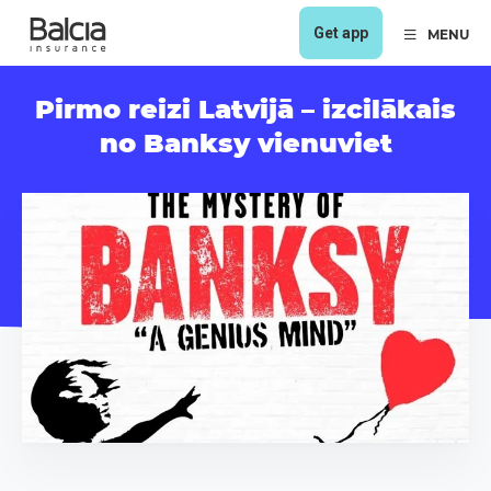
Get app
MENU
Pirmo reizi Latvijā – izcilākais
no Banksy vienuviet