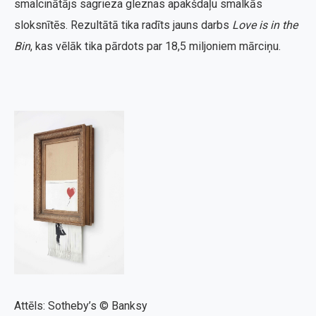
smalcinātājs sagrieza gleznas apakšdaļu smalkās
sloksnītēs. Rezultātā tika radīts jauns darbs
Love is in the
Bin
, kas vēlāk tika pārdots par 18,5 miljoniem mārciņu.
Attēls: Sotheby’s © Banksy