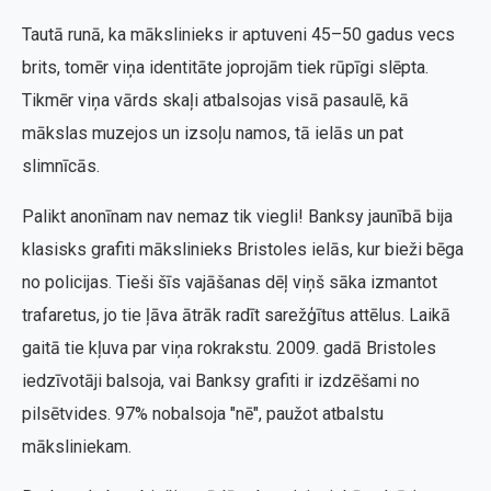
Tautā runā, ka mākslinieks ir aptuveni 45–50 gadus vecs
brits, tomēr viņa identitāte joprojām tiek rūpīgi slēpta.
Tikmēr viņa vārds skaļi atbalsojas visā pasaulē, kā
mākslas muzejos un izsoļu namos, tā ielās un pat
slimnīcās.
Palikt anonīnam nav nemaz tik viegli! Banksy jaunībā bija
klasisks grafiti mākslinieks Bristoles ielās, kur bieži bēga
no policijas. Tieši šīs vajāšanas dēļ viņš sāka izmantot
trafaretus, jo tie ļāva ātrāk radīt sarežģītus attēlus. Laikā
gaitā tie kļuva par viņa rokrakstu. 2009. gadā Bristoles
iedzīvotāji balsoja, vai Banksy grafiti ir izdzēšami no
pilsētvides. 97% nobalsoja "nē", paužot atbalstu
māksliniekam.