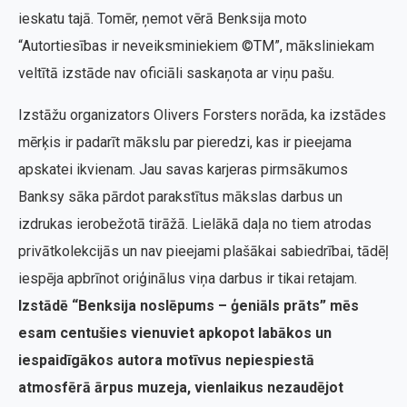
ieskatu tajā. Tomēr, ņemot vērā Benksija moto
“Autortiesības ir neveiksminiekiem ©TM”, māksliniekam
veltītā izstāde nav oficiāli saskaņota ar viņu pašu.
Izstāžu organizators Olivers Forsters norāda, ka izstādes
mērķis ir padarīt mākslu par pieredzi, kas ir pieejama
apskatei ikvienam. Jau savas karjeras pirmsākumos
Banksy sāka pārdot parakstītus mākslas darbus un
izdrukas ierobežotā tirāžā. Lielākā daļa no tiem atrodas
privātkolekcijās un nav pieejami plašākai sabiedrībai, tādēļ
iespēja apbrīnot oriģinālus viņa darbus ir tikai retajam.
Izstādē “Benksija noslēpums – ģeniāls prāts” mēs
esam centušies vienuviet apkopot labākos un
iespaidīgākos autora motīvus nepiespiestā
atmosfērā ārpus muzeja, vienlaikus nezaudējot