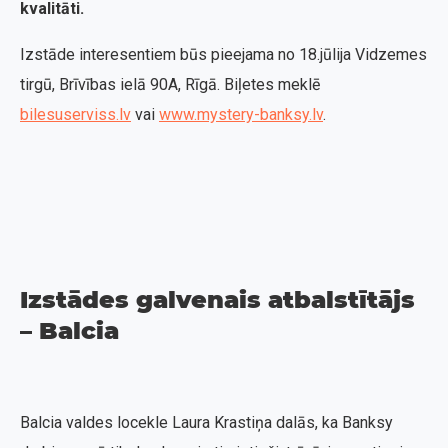
kvalitāti.
Izstāde interesentiem būs pieejama no 18.jūlija Vidzemes
tirgū, Brīvības ielā 90A, Rīgā. Biļetes meklē
bilesuserviss.lv
vai
www.mystery-banksy.lv
.
Izstādes galvenais atbalstītājs
– Balcia
Balcia valdes locekle Laura Krastiņa dalās, ka Banksy