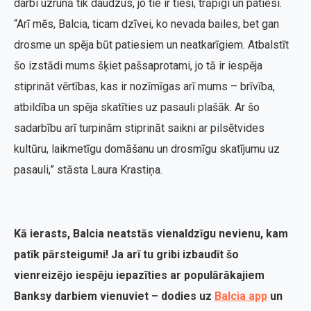
darbi uzrunā tik daudzus, jo tie ir tieši, trāpīgi un patiesi.
“Arī mēs, Balcia, ticam dzīvei, ko nevada bailes, bet gan
drosme un spēja būt patiesiem un neatkarīgiem. Atbalstīt
šo izstādi mums šķiet pašsaprotami, jo tā ir iespēja
stiprināt vērtības, kas ir nozīmīgas arī mums – brīvība,
atbildība un spēja skatīties uz pasauli plašāk. Ar šo
sadarbību arī turpinām stiprināt saikni ar pilsētvides
kultūru, laikmetīgu domāšanu un drosmīgu skatījumu uz
pasauli,” stāsta Laura Krastiņa.
Kā ierasts, Balcia neatstās vienaldzīgu nevienu, kam
patīk pārsteigumi! Ja arī tu gribi izbaudīt šo
vienreizējo iespēju iepazīties ar populārākajiem
Banksy darbiem vienuviet – dodies uz
Balcia app
un