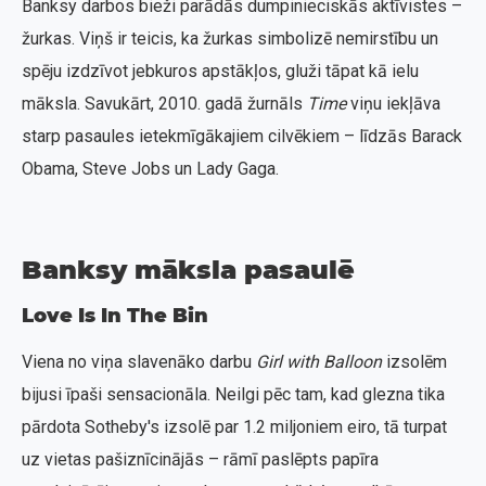
Banksy darbos bieži parādās dumpinieciskās aktīvistes –
žurkas. Viņš ir teicis, ka žurkas simbolizē nemirstību un
spēju izdzīvot jebkuros apstākļos, gluži tāpat kā ielu
māksla. Savukārt, 2010. gadā žurnāls
Time
viņu iekļāva
starp pasaules ietekmīgākajiem cilvēkiem – līdzās Barack
Obama, Steve Jobs un Lady Gaga.
Banksy māksla pasaulē
Love Is In The Bin
Viena no viņa slavenāko darbu
Girl with Balloon
izsolēm
bijusi īpaši sensacionāla. Neilgi pēc tam, kad glezna tika
pārdota Sotheby's izsolē par 1.2 miljoniem eiro, tā turpat
uz vietas pašiznīcinājās – rāmī paslēpts papīra