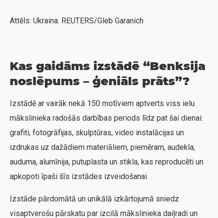
Attēls: Ukraina. REUTERS/Gleb Garanich
Kas gaidāms izstādē “Benksija
noslēpums – ģeniāls prāts”?
Izstādē ar vairāk nekā 150 motīviem aptverts viss ielu
mākslinieka radošās darbības periods līdz pat šai dienai:
grafiti, fotogrāfijas, skulptūras, video instalācijas un
izdrukas uz dažādiem materiāliem, piemēram, audekla,
auduma, alumīnija, putuplasta un stikla, kas reproducēti un
apkopoti īpaši šīs izstādes izveidošanai.
Izstāde pārdomātā un unikālā izkārtojumā sniedz
visaptverošu pārskatu par izcilā mākslinieka daiļradi un