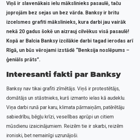
Viņš ir slavenākais ielu mākslinieks pasaulē, taču
joprojām bez sejas un bez vārda. Banksy ir britu
izcelsmes grafiti mākslinieks, kura darbi jau vairāk
nekā 20 gadus šokē un aizrauj cilvēkus visā pasaulē!
Kopā ar Balcia Banksy izcilākie darbi tagad ierodas arī
Rīgā, un būs vērojami izstādē “Benksija noslēpums –
ģeniāls prāts”.
Interesanti fakti par Banksy
Banksy nav tikai grafiti zīmētājs. Viņš ir protestētājs,
domātājs un stāstnieks, kurš izmanto ielas kā audeklu.
Viņa darbi runā par karu, klimata pārmaiņām, patērētāju
sabiedrību, bēgļu krīzi, veselības aprūpi un citiem
mūsdienu izaicinājumiem. Reizēm tie ir skarbi, reizēm
ironiski, bet nemainīgi uzrunājoši.