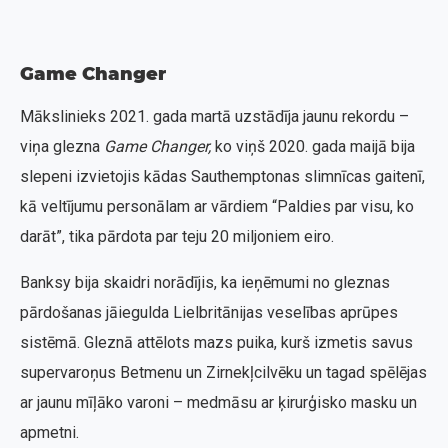
Game Changer
Mākslinieks 2021. gada martā uzstādīja jaunu rekordu –
viņa glezna
Game Changer,
ko viņš 2020. gada maijā bija
slepeni izvietojis kādas Sauthemptonas slimnīcas gaitenī,
kā veltījumu personālam ar vārdiem “Paldies par visu, ko
darāt”, tika pārdota par teju 20 miljoniem eiro.
Banksy bija skaidri norādījis, ka ieņēmumi no gleznas
pārdošanas jāiegulda Lielbritānijas veselības aprūpes
sistēmā. Gleznā attēlots mazs puika, kurš izmetis savus
supervaroņus Betmenu un Zirnekļcilvēku un tagad spēlējas
ar jaunu mīļāko varoni – medmāsu ar ķirurģisko masku un
apmetni.