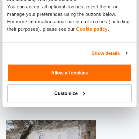
Banksy māksla Ukrainā
You can accept all optional cookies, reject them, or
manage your preferences using the buttons below.
Vairāki jauni Banksy radīti objekti piesaistīja uzmanību
For more information about our use of cookies (including
2022. gada novembrī, demonstrējot mākslinieka
their purposes), please see our
Cookie policy
.
solidaritāti ar kara izpostītās Ukrainas tautu. Mākslas
darbi uz drupām ir piemiņas vietas grafiti veidolā: divi
Show details
bērni no tanka paliekām izveidojuši šūpoles, pamests
krēsls kļuvis par skatu platformu sievietei ar gāzmasku un
ugunsdzēsības aparātu, bērns džudo tērpā nogrūdis uz
Allow all cookies
zemes savu acīmredzami spēcīgāko pretinieku – tie ir
tikai daži no jaunākajiem motīviem.
Customize