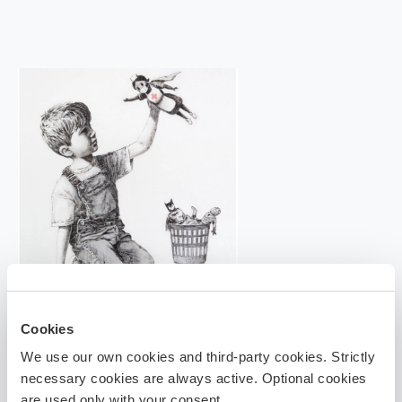
Cookies
Attēls: BBC.
We use our own cookies and third-party cookies. Strictly
necessary cookies are always active. Optional cookies
are used only with your consent.