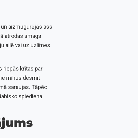
ās un aizmugurējās ass
ekšā atrodas smags
ju ailē vai uz uzlīmes
 riepās krītas par
 pie mīnus desmit
umā saraujas. Tāpēc
dabisko spiediena
nājums