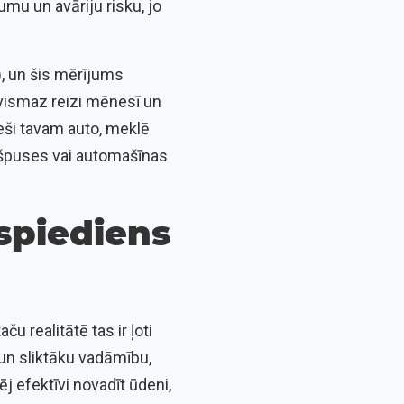
mu un avāriju risku, jo
), un šis mērījums
c vismaz reizi mēnesī un
ieši tavam auto, meklē
ekšpuses vai automašīnas
spiediens
 realitātē tas ir ļoti
un sliktāku vadāmību,
j efektīvi novadīt ūdeni,