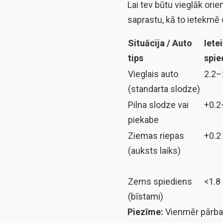
Lai tev būtu vieglāk orie
saprastu, kā to ietekmē 
Situācija / Auto
Iete
tips
spie
Vieglais auto
2.2–
(standarta slodze)
Pilna slodze vai
+0.2
piekabe
Ziemas riepas
+0.2
(auksts laiks)
Zems spiediens
<1.8
(bīstami)
Piezīme:
Vienmēr pārbau