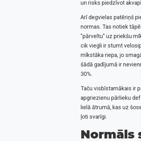
un risks piedzīvot akva
Arī degvielas patēriņš p
normas. Tas notiek tāpēc,
"pārveltu" uz priekšu mīk
cik viegli ir stumt velosi
mīkstāka riepa, jo smagā
šādā gadījumā ir nevienm
30%.
Taču visbīstamākais ir p
apgriezienu pārlieku def
lielā ātrumā, kas uz šose
ļoti svarīgi.
Normāls s