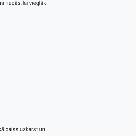
s riepās, lai vieglāk
kā gaiss uzkarst un