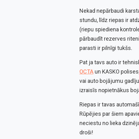
Nekad nepārbaudi karstas
stundu, līdz riepas ir a
(riepu spiediena kontrol
pārbaudīt rezerves riten
parasti ir pilnīgi tukšs.
Pat ja tavs auto ir tehni
OCTA
un KASKO polises,
vai auto bojājumu gadīj
izraisīs nopietnākus boj
Riepas ir tavas automašīna
Rūpējies par šiem apavie
neciestu no lieka dzinēja
droši!