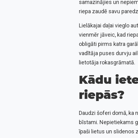
samazinājies un nepiemē
riepa zaudē savu pared
Lielākajai daļai vieglo a
vienmēr jāveic, kad riep
obligāti pirms katra gar
vadītāja puses durvju a
lietotāja rokasgrāmatā.
Kādu iet
riepās?
Daudzi šoferi domā, ka n
bīstami. Nepietiekams g
īpaši lietus un slidenos 