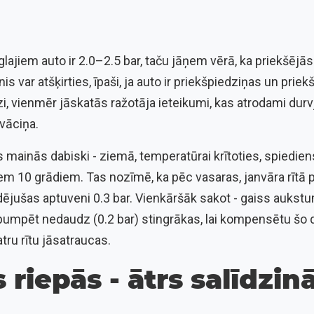
lajiem auto ir 2.0–2.5 bar, taču jāņem vērā, ka priekšēj
s var atšķirties, īpaši, ja auto ir priekšpiedziņas un pri
zi, vienmēr jāskatās ražotāja ieteikumi, kas atrodami durv
vāciņa.
 mainās dabiski - ziemā, temperatūrai krītoties, spiediens
iem 10 grādiem. Tas nozīmē, ka pēc vasaras, janvāra rītā
ējušas aptuveni 0.3 bar. Vienkāršāk sakot - gaiss aukst
zpumpēt nedaudz (0.2 bar) stingrākas, lai kompensētu šo 
tru rītu jāsatraucas.
 riepās - ātrs salīdzi