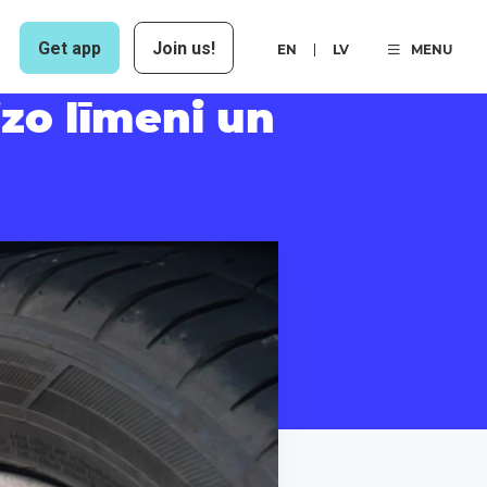
Get app
Join us!
EN
LV
MENU
izo līmeni un