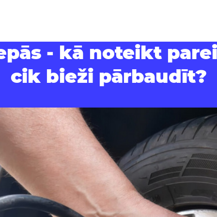
epās - kā noteikt pare
cik bieži pārbaudīt?