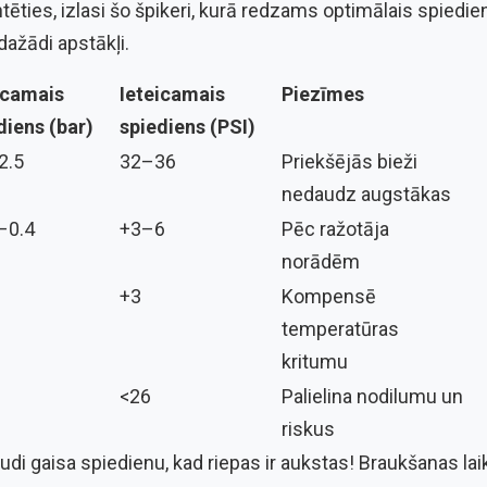
ntēties, izlasi šo špikeri, kurā redzams optimālais spiedien
dažādi apstākļi.
icamais
Ieteicamais
Piezīmes
diens (bar)
spiediens (PSI)
2.5
32–36
Priekšējās bieži
nedaudz augstākas
–0.4
+3–6
Pēc ražotāja
norādēm
+3
Kompensē
temperatūras
kritumu
<26
Palielina nodilumu un
riskus
di gaisa spiedienu, kad riepas ir aukstas! Braukšanas lai