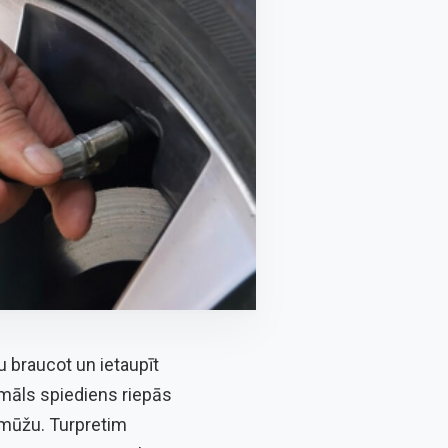
u braucot un ietaupīt
ormāls spiediens riepās
 mūžu. Turpretim