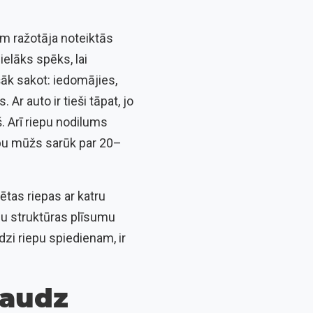
em ražotāja noteiktās
ielāks spēks, lai
ršāk sakot: iedomājies,
 Ar auto ir tieši tāpat, jo
. Arī riepu nodilums
epu mūžs sarūk par 20–
tas riepas ar katru
šņu struktūras plīsumu
dzi riepu spiedienam, ir
daudz