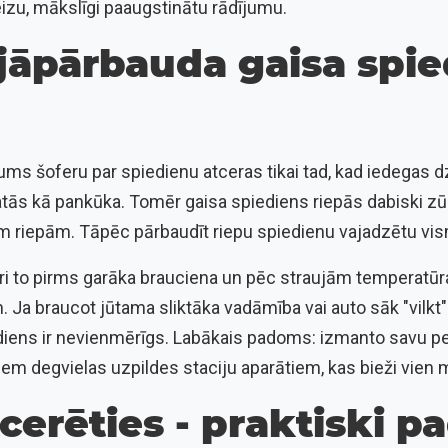
izu, mākslīgi paaugstinātu rādījumu.
 jāpārbauda gaisa spi
rums šoferu par spiedienu atceras tikai tad, kad iedegas 
skatās kā pankūka. Tomēr gaisa spiediens riepās dabiski zū
ām riepām. Tāpēc pārbaudīt riepu spiedienu vajadzētu vis
dari to pirms garāka brauciena un pēc straujām temperat
Ja braucot jūtama sliktāka vadāmība vai auto sāk "vilkt"
ediens ir nevienmērīgs. Labākais padoms: izmanto savu 
jiem degvielas uzpildes staciju aparātiem, kas bieži vien 
tcerēties - praktiski 