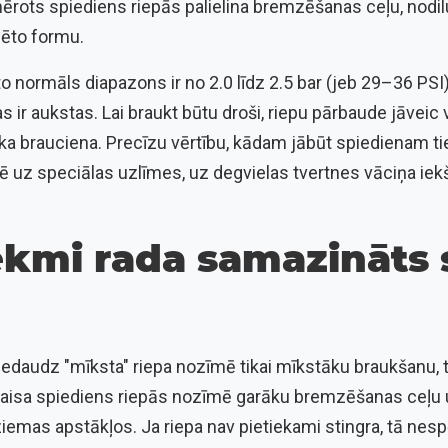
rots spiediens riepās palielina bremzēšanas ceļu, nodilu
zēto formu.
uto normāls diapazons ir no 2.0 līdz 2.5 bar (jeb 29–36 PSI
as ir aukstas. Lai braukt būtu droši, riepu pārbaude jāvei
āka brauciena. Precīzu vērtību, kādam jābūt spiedienam t
ilē uz speciālas uzlīmes, uz degvielas tvertnes vāciņa i
ekmi rada samazināts 
edaudz "mīksta" riepa nozīmē tikai mīkstāku braukšanu, taču
aisa spiediens riepās nozīmē garāku bremzēšanas ceļu 
ziemas apstākļos. Ja riepa nav pietiekami stingra, tā nespē