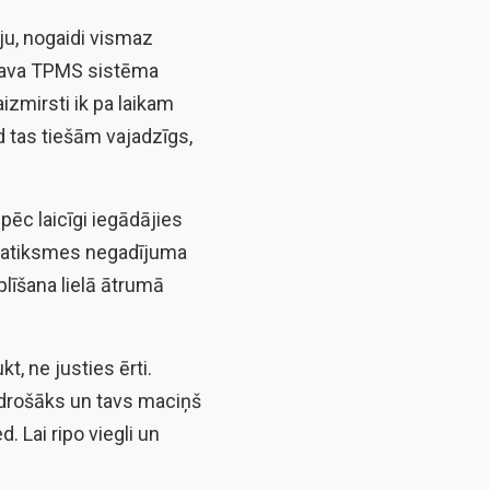
ju, nogaidi vismaz
a tava TPMS sistēma
izmirsti ik pa laikam
d tas tiešām vajadzīgs,
āpēc laicīgi iegādājies
 satiksmes negadījuma
plīšana lielā ātrumā
kt, ne justies ērti.
s drošāks un tavs maciņš
. Lai ripo viegli un