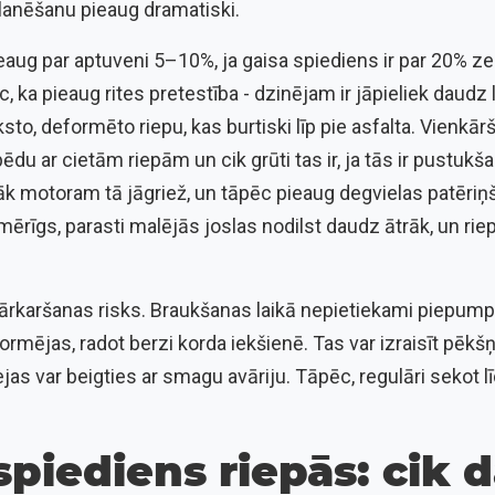
planēšanu pieaug dramatiski.
ieaug par aptuveni 5–10%, ja gaisa spiediens ir par 20% z
 ka pieaug rites pretestība - dzinējam ir jāpieliek daudz l
sto, deformēto riepu, kas burtiski līp pie asfalta. Vienkā
pēdu ar cietām riepām un cik grūti tas ir, ja tās ir pustukšas.
k motoram tā jāgriež, un tāpēc pieaug degvielas patēriņš
ērīgs, parasti malējās joslas nodilst daudz ātrāk, un ri
ārkaršanas risks. Braukšanas laikā nepietiekami piepumpē
ormējas, radot berzi korda iekšienē. Tas var izraisīt pēk
jas var beigties ar smagu avāriju. Tāpēc, regulāri sekot lī
piediens riepās: cik 