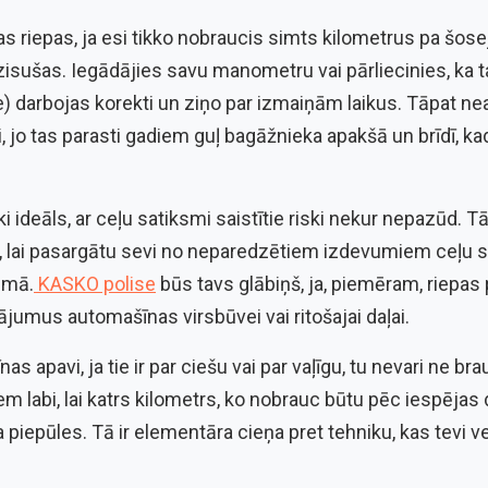
 riepas, ja esi tikko nobraucis simts kilometrus pa šose
tdzisušas. Iegādājies savu manometru vai pārliecinies, k
e) darbojas korekti un ziņo par izmaiņām laikus. Tāpat nea
i, jo tas parasti gadiem guļ bagāžnieka apakšā un brīdī, ka
ski ideāls, ar ceļu satiksmi saistītie riski nekur nepazūd. T
 lai pasargātu sevi no neparedzētiem izdevumiem ceļu
umā.
KASKO polise
būs tavs glābiņš, ja, piemēram, riepas 
ājumus automašīnas virsbūvei vai ritošajai daļai.
s apavi, ja tie ir par ciešu vai par vaļīgu, tu nevari ne brau
m labi, lai katrs kilometrs, ko nobrauc būtu pēc iespēja
 piepūles. Tā ir elementāra cieņa pret tehniku, kas tevi ved