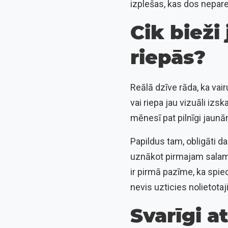
izplešas, kas dos nepare
Cik bieži
riepās?
Reālā dzīve rāda, ka vai
vai riepa jau vizuāli iz
mēnesī pat pilnīgi jaun
Papildus tam, obligāti 
uznākot pirmajam salam. 
ir pirmā pazīme, ka spi
nevis uzticies nolietota
Svarīgi a