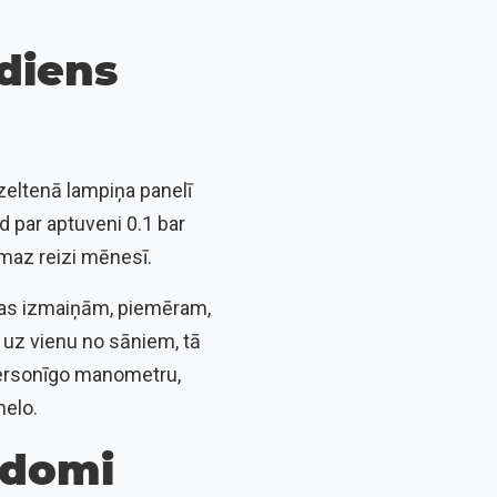
ediens
dzeltenā lampiņa panelī
d par aptuveni 0.1 bar
maz reizi mēnesī.
ūras izmaiņām, piemēram,
 uz vienu no sāniem, tā
personīgo manometru,
melo.
padomi