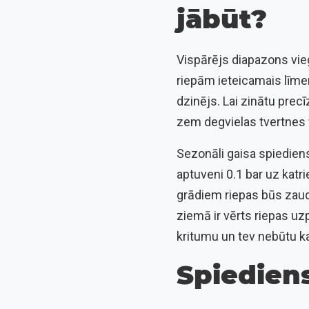
jābūt?
Vispārējs diapazons vieg
riepām ieteicamais līmeni
dzinējs. Lai zinātu precī
zem degvielas tvertnes 
Sezonāli gaisa spiediens
aptuveni 0.1 bar uz katr
grādiem riepas būs zaud
ziemā ir vērts riepas u
kritumu un tev nebūtu ka
Spiediens