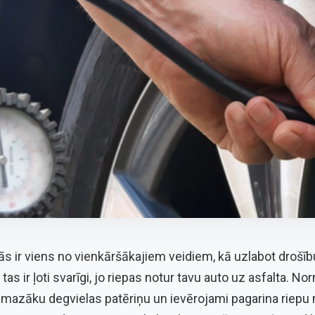
ās ir viens no vienkāršākajiem veidiem, kā uzlabot drošīb
tas ir ļoti svarīgi, jo riepas notur tavu auto uz asfalta. N
, mazāku degvielas patēriņu un ievērojami pagarina riepu