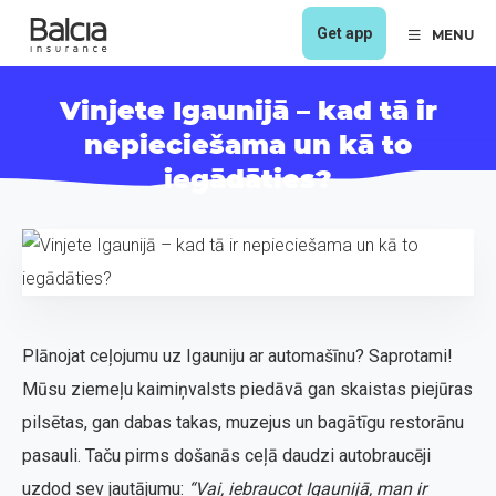
Get app
MENU
Vinjete Igaunijā – kad tā ir
nepieciešama un kā to
iegādāties?
Plānojat ceļojumu uz Igauniju ar automašīnu? Saprotami!
Mūsu ziemeļu kaimiņvalsts piedāvā gan skaistas piejūras
pilsētas, gan dabas takas, muzejus un bagātīgu restorānu
pasauli. Taču pirms došanās ceļā daudzi autobraucēji
uzdod sev jautājumu:
“Vai, iebraucot Igaunijā, man ir