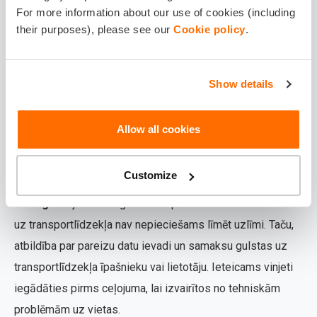
Ievadīt transportlīdzekļa datus (reģistrācijas
For more information about our use of cookies (including
their purposes), please see our
Cookie policy
.
numuru, valsti, masu);
Izvēlēties vinjetes termiņu (1 diena, 7 dienas,
Show details
30 dienas, 1 gads);
Samaksāt ar bankas karti vai cita veida
Allow all cookies
maksājumu metodi;
Nekavējoties saņemt apstiprinājumu e-pastā.
Customize
Svarīgi!
Vinjetes derīgums tiek pārbaudīts elektroniski –
uz transportlīdzekļa nav nepieciešams līmēt uzlīmi. Taču,
atbildība par pareizu datu ievadi un samaksu gulstas uz
transportlīdzekļa īpašnieku vai lietotāju. Ieteicams vinjeti
iegādāties pirms ceļojuma, lai izvairītos no tehniskām
problēmām uz vietas.