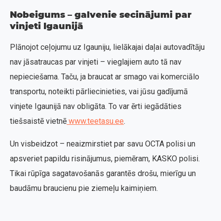
Nobeigums – galvenie secinājumi par
vinjeti Igaunijā
Plānojot ceļojumu uz Igauniju, lielākajai daļai autovadītāju
nav jāsatraucas par vinjeti – vieglajiem auto tā nav
nepieciešama. Taču, ja braucat ar smago vai komerciālo
transportu, noteikti pārliecinieties, vai jūsu gadījumā
vinjete Igaunijā nav obligāta. To var ērti iegādāties
tiešsaistē vietnē
www.teetasu.ee
.
Un visbeidzot – neaizmirstiet par savu OCTA polisi un
apsveriet papildu risinājumus, piemēram, KASKO polisi.
Tikai rūpīga sagatavošanās garantēs drošu, mierīgu un
baudāmu braucienu pie ziemeļu kaimiņiem.