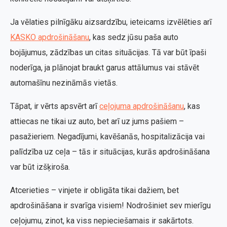
Ja vēlaties pilnīgāku aizsardzību, ieteicams izvēlēties arī
KASKO apdrošināšanu
, kas sedz jūsu paša auto
bojājumus, zādzības un citas situācijas. Tā var būt īpaši
noderīga, ja plānojat braukt garus attālumus vai stāvēt
automašīnu nezināmās vietās.
Tāpat, ir vērts apsvērt arī
ceļojuma apdrošināšanu
, kas
attiecas ne tikai uz auto, bet arī uz jums pašiem –
pasažieriem. Negadījumi, kavēšanās, hospitalizācija vai
palīdzība uz ceļa – tās ir situācijas, kurās apdrošināšana
var būt izšķiroša.
Atcerieties – vinjete ir obligāta tikai dažiem, bet
apdrošināšana ir svarīga visiem! Nodrošiniet sev mierīgu
ceļojumu, zinot, ka viss nepieciešamais ir sakārtots.