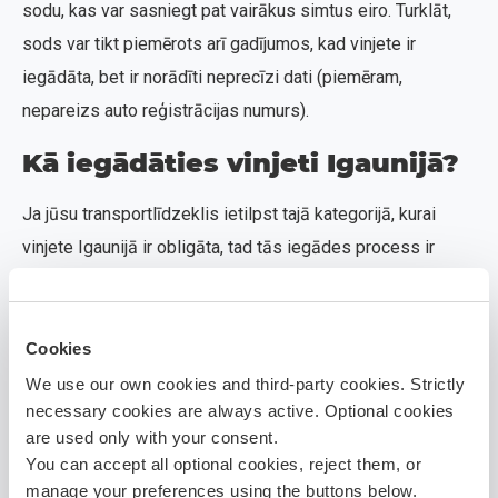
sodu, kas var sasniegt pat vairākus simtus eiro. Turklāt,
sods var tikt piemērots arī gadījumos, kad vinjete ir
iegādāta, bet ir norādīti neprecīzi dati (piemēram,
nepareizs auto reģistrācijas numurs).
Kā iegādāties vinjeti Igaunijā?
Ja jūsu transportlīdzeklis ietilpst tajā kategorijā, kurai
vinjete Igaunijā ir obligāta, tad tās iegādes process ir
vienkāršs, ērts un pieejams tiešsaistē. Igaunijas vinješu
iegāde notiek digitāli, un viss process ir iespējams arī
latviešu vai angļu valodā.
Cookies
We use our own cookies and third-party cookies. Strictly
Oficiālā mājaslapa, kur iespējams iegādāties vinjeti, ir
necessary cookies are always active. Optional cookies
www.teetasu.ee
– tā ir valsts pārvaldīta un droša
are used only with your consent.
You can accept all optional cookies, reject them, or
platforma, kas darbojas 24/7. Šajā mājaslapā jūs varat:
manage your preferences using the buttons below.