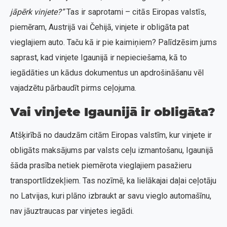
jāpērk vinjete?”
Tas ir saprotami – citās Eiropas valstīs,
piemēram, Austrijā vai Čehijā, vinjete ir obligāta pat
vieglajiem auto. Taču kā ir pie kaimiņiem? Palīdzēsim jums
saprast, kad vinjete Igaunijā ir nepieciešama, kā to
iegādāties un kādus dokumentus un apdrošināšanu vēl
vajadzētu pārbaudīt pirms ceļojuma.
Vai vinjete Igaunijā ir obligāta?
Atšķirībā no daudzām citām Eiropas valstīm, kur vinjete ir
obligāts maksājums par valsts ceļu izmantošanu, Igaunijā
šāda prasība netiek piemērota vieglajiem pasažieru
transportlīdzekļiem. Tas nozīmē, ka lielākajai daļai ceļotāju
no Latvijas, kuri plāno izbraukt ar savu vieglo automašīnu,
nav jāuztraucas par vinjetes iegādi.