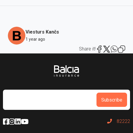
Viesturs Kančs
1 year ago
Share it!
Subscribe
82222