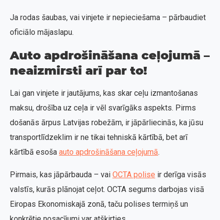
Ja rodas šaubas, vai vinjete ir nepieciešama – pārbaudiet
oficiālo mājaslapu.
Auto apdrošināšana ceļojumā –
neaizmirsti arī par to!
Lai gan vinjete ir jautājums, kas skar ceļu izmantošanas
maksu, drošība uz ceļa ir vēl svarīgāks aspekts. Pirms
došanās ārpus Latvijas robežām, ir jāpārliecinās, ka jūsu
transportlīdzeklim ir ne tikai tehniskā kārtībā, bet arī
kārtībā esoša
auto apdrošināšana ceļojumā
.
Pirmais, kas jāpārbauda – vai
OCTA polise
ir derīga visās
valstīs, kurās plānojat ceļot. OCTA segums darbojas visā
Eiropas Ekonomiskajā zonā, taču polises termiņš un
konkrētie nosacījumi var atšķirties.