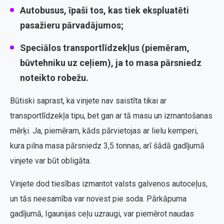
Autobusus, īpaši tos, kas tiek ekspluatēti
pasažieru pārvadājumos;
Speciālos transportlīdzekļus (piemēram,
būvtehniku uz ceļiem), ja to masa pārsniedz
noteikto robežu.
Būtiski saprast, ka vinjete nav saistīta tikai ar
transportlīdzekļa tipu, bet gan ar tā masu un izmantošanas
mērķi. Ja, piemēram, kāds pārvietojas ar lielu kemperi,
kura pilna masa pārsniedz 3,5 tonnas, arī šādā gadījumā
vinjete var būt obligāta.
Vinjete dod tiesības izmantot valsts galvenos autoceļus,
un tās neesamība var novest pie soda. Pārkāpuma
gadījumā, Igaunijas ceļu uzraugi, var piemērot naudas