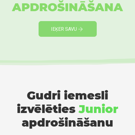
APDROŠINĀŠANA
IEĶER SAVU
Gudri iemesli
izvēlēties
Junior
apdrošināšanu