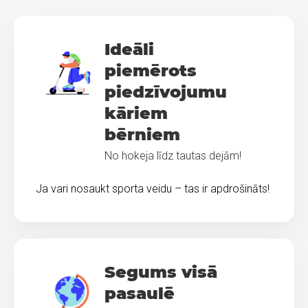
Ideāli
piemērots
piedzīvojumu
kāriem
bērniem
No hokeja līdz tautas dejām!
Ja vari nosaukt sporta veidu – tas ir apdrošināts!
Segums visā
pasaulē