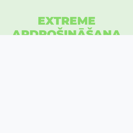
EXTREME
APDROŠINĀŠANA
IEĶER SAVU