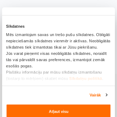
Sīkdatnes
Mēs izmantojam savas un trešo pušu sīkdatnes. Obligāti
nepieciešamās sīkdatnes vienmēr ir aktīvas. Neobligātās
sīkdatnes tiek izmantotas tikai ar Jūsu piekrišanu.
Jūs varat pieņemt visas neobligātās sīkdatnes, noraidīt
tās vai pārvaldīt savas preferences, izmantojot zemāk
esošās pogas.
Plašāku informāciju par mūsu sīkdatņu izmantošanu
(tostarp to mērķiem) skatiet mūsu
Sīkdatņu politikā
.
Vairāk
Gudri iemesli
izvēlēties
Nelaimes
Atļaut visu