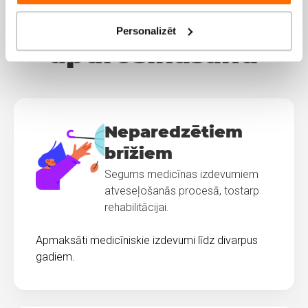
gadījumu
Personalizēt
apdrošināšanu
Neparedzētiem
brīžiem
Segums medicīnas izdevumiem
atveseļošanās procesā, tostarp
rehabilitācijai.
Apmaksāti medicīniskie izdevumi līdz divarpus
gadiem.