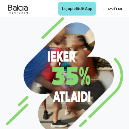
Lejupielādē App
IZVĒLNE