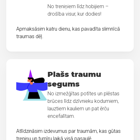
No treniņiem līdz hobijiem –
drošība visur, kur dodies!
Apmaksāsim katru dienu, kas pavadīta slimnīcā
traumas dēļ.
Plašs traumu
segums
No izmežģītas potītes un plēstas
brūces līdz dzīvnieku kodumiem,
lauztiem kauliem un pat ērču
encefalītam.
Atlīdzināsim izdevumus par traumām, kas gūtas
treniņu un turnīru laikā visā pasaulē.