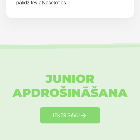
palīdz tev atveseļoties.
JUNIOR
APDROŠINĀŠANA
IEĶER SAVU