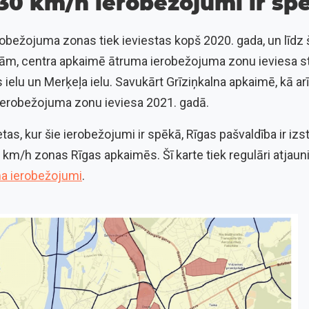
 30 km/h ierobežojumi ir sp
bežojuma zonas tiek ieviestas kopš 2020. gada, un līdz š
m, centra apkaimē ātruma ierobežojuma zonu ieviesa star
 ielu un Merķeļa ielu. Savukārt Grīziņkalna apkaimē, kā ar
ierobežojuma zonu ieviesa 2021. gadā.
tas, kur šie ierobežojumi ir spēkā, Rīgas pašvaldība ir izst
km/h zonas Rīgas apkaimēs. Šī karte tiek regulāri atjaunin
a ierobežojumi
.