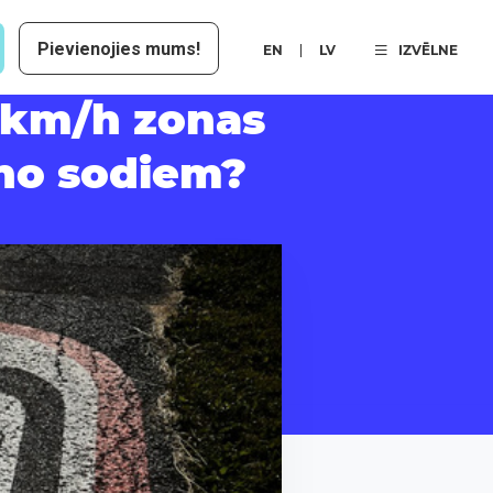
Pievienojies mums!
EN
LV
IZVĒLNE
 km/h zonas
 no sodiem?