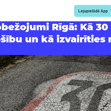
Lejupielādē App
obežojumi Rīgā: Kā 30
šību un kā izvairīties