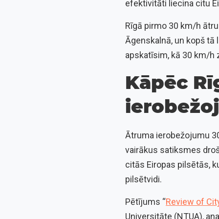
efektivitāti liecina citu 
Rīgā pirmo 30 km/h ātru
Āgenskalnā, un kopš tā l
apskatīsim, kā 30 km/h z
Kāpēc Rīg
ierobežo
Ātruma ierobežojumu 30 
vairākus satiksmes droš
citās Eiropas pilsētās, 
pilsētvidi.
Pētījums “
Review of Cit
Universitāte (NTUA), ana