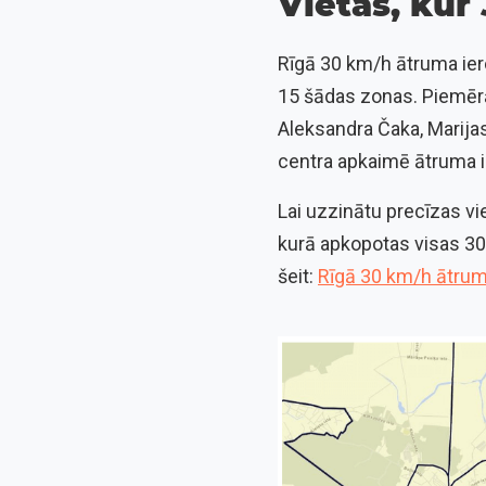
Vietas, kur
Rīgā 30 km/h ātruma iero
15 šādas zonas. Piemērā
Aleksandra Čaka, Marijas
centra apkaimē ātruma 
Lai uzzinātu precīzas vie
kurā apkopotas visas 30 
šeit:
Rīgā 30 km/h ātrum