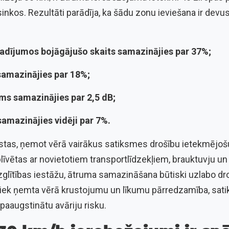
inkos. Rezultāti parādīja, ka šādu zonu ieviešana ir devu
adījumos bojāgājušo skaits samazinājies par 37%;
amazinājies par 18%;
ms samazinājies par 2,5 dB;
samazinājies vidēji par 7%.
estas, ņemot vērā vairākus satiksmes drošību ietekmējošu
ārblīvētas ar novietotiem transportlīdzekļiem, brauktuvju un
izglītības iestāžu, ātruma samazināšana būtiski uzlabo d
tiek ņemta vērā krustojumu un līkumu pārredzamība, satik
t paaugstinātu avāriju risku.