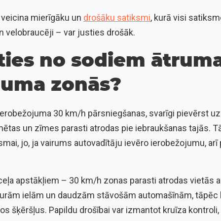
veicina mierīgāku un
drošāku satiksmi
, kurā visi satiks
un velobraucēji – var justies drošāk.
īties no sodiem ātrum
juma zonās?
a ierobežojuma 30 km/h pārsniegšanas, svarīgi pievērst u
īmētas un zīmes parasti atrodas pie iebraukšanas tajās. 
smai, jo, ja vairums autovadītāju ievēro ierobežojumu, arī
eļa apstākļiem – 30 km/h zonas parasti atrodas vietās ar
šaurām ielām un daudzām stāvošām automašīnām, tāpēc 
s šķēršļus. Papildu drošībai var izmantot kruīza kontroli