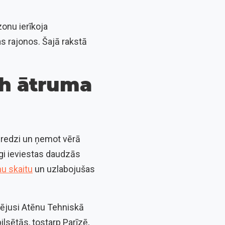
onu ierīkoja
as rajonos. Šajā rakstā
/h ātruma
eredzi un ņemot vērā
gi ieviestas daudzās
u skaitu
un uzlabojušas
icējusi Atēnu Tehniskā
lsētās, tostarp Parīzē,