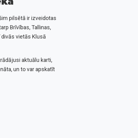
ēkā
im pilsētā ir izveidotas
p Brīvības, Tallinas,
ī divās vietās Klusā
rādājusi aktuālu karti,
āta, un to var apskatīt