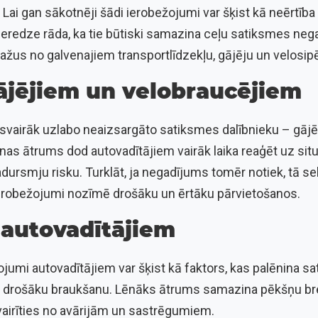
Lai gan sākotnēji šādi ierobežojumi var šķist kā neērtība
pieredze rāda, ka tie būtiski samazina ceļu satiksmes ne
us no galvenajiem transportlīdzekļu, gājēju un velosi
ājējiem un velobraucējiem
svairāk uzlabo neaizsargāto satiksmes dalībnieku – gājē
as ātrums dod autovadītājiem vairāk laika reaģēt uz situ
dursmju risku. Turklāt, ja negadījums tomēr notiek, tā s
erobežojumi nozīmē drošāku un ērtāku pārvietošanos.
 autovadītājiem
jumi autovadītājiem var šķist kā faktors, kas palēnina sat
n drošāku braukšanu. Lēnāks ātrums samazina pēkšņu b
vairīties no avārijām un sastrēgumiem.