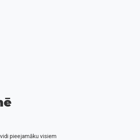
mē
tvidi pieejamāku visiem