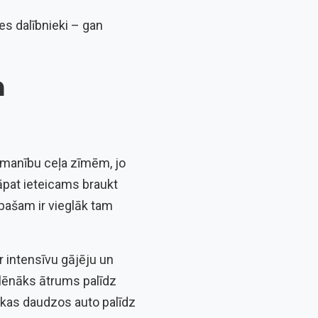
mes dalībnieki – gan
a
zmanību ceļa zīmēm, jo
Tāpat ieteicams braukt
 pašam ir vieglāk tam
 intensīvu gājēju un
lēnāks ātrums palīdz
, kas daudzos auto palīdz