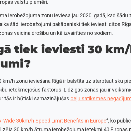
Eiropas valstu piemēri.
ma ierobežojuma zonu ieviesa jau 2020. gadā, kad šādu z
aika šādi ierobežojumi pakāpeniski tiek ieviesti citos Rīg
onas veicina drošību un kā izvairīties no sodiem.
ā tiek ieviesti 30 km
jumi?
km/h zonu ieviešana Rīgā ir balstīta uz starptautisku pi
ību ietekmējošus faktorus. Līdzīgas zonas jau ir veiksmī
kur tās ir būtiski samazinājušas
ceļu satiksmes negadījum
y-Wide 30km/h Speed Limit Benefits in Europe
”, ko publ
lizēja 30 km/h ātruma ierobežojuma ietekmi 40 Eiropas pi