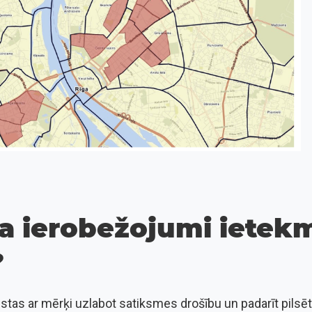
a ierobežojumi ietek
?
stas ar mērķi uzlabot satiksmes drošību un padarīt pilsē