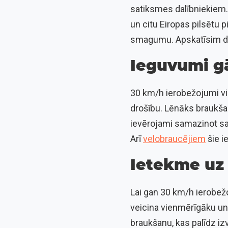
satiksmes dalībniekiem. 
un citu Eiropas pilsētu 
smagumu. Apskatīsim daž
Ieguvumi g
30 km/h ierobežojumi vi
drošību. Lēnāks braukšan
ievērojami samazinot sa
Arī
velobraucējiem
šie i
Ietekme uz
Lai gan 30 km/h ierobežo
veicina vienmērīgāku u
braukšanu, kas palīdz iz