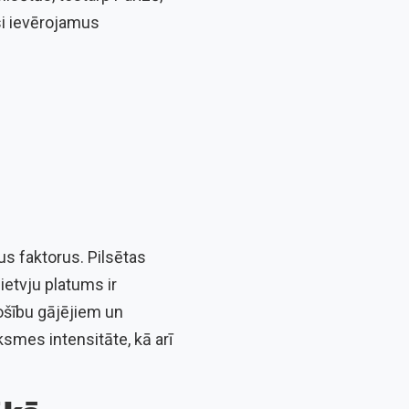
si ievērojamus
s faktorus. Pilsētas
 ietvju platums ir
rošību gājējiem un
smes intensitāte, kā arī