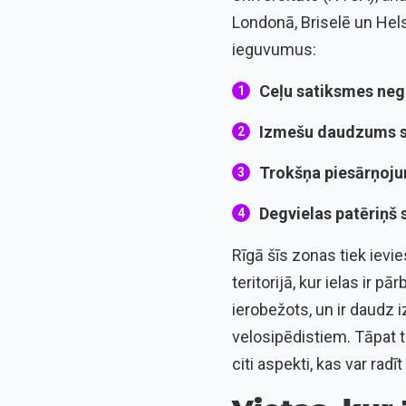
Londonā, Briselē un Hels
ieguvumus:
Ceļu satiksmes neg
Izmešu daudzums s
Trokšņa piesārņoju
Degvielas patēriņš 
Rīgā šīs zonas tiek ievi
teritorijā, kur ielas ir p
ierobežots, un ir daudz 
velosipēdistiem. Tāpat 
citi aspekti, kas var radī