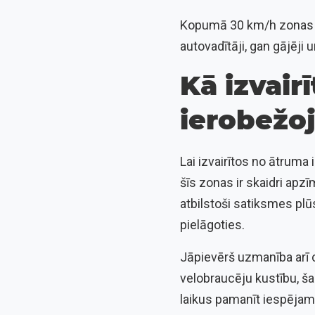
Kopumā 30 km/h zonas 
autovadītāji, gan gājēji 
Kā izvair
ierobežo
Lai izvairītos no ātrum
šīs zonas ir skaidri apz
atbilstoši satiksmes plū
pielāgoties.
Jāpievērš uzmanība arī c
velobraucēju kustību, 
laikus pamanīt iespējamo