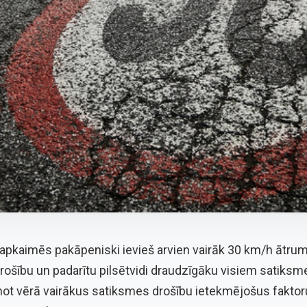
 apkaimēs pakāpeniski ievieš arvien vairāk 30 km/h ātru
rošību un padarītu pilsētvidi draudzīgāku visiem satiksm
emot vērā vairākus satiksmes drošību ietekmējošus fakto