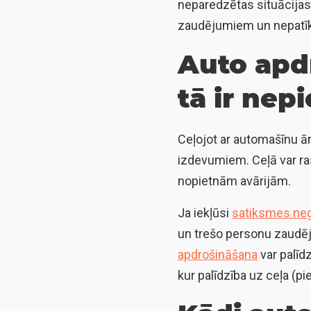
neparedzētas situācijas,
zaudējumiem un nepatī
Auto apd
tā ir nep
Ceļojot ar automašīnu ār
izdevumiem. Ceļā var ra
nopietnām avārijām.
Ja iekļūsi
satiksmes ne
un trešo personu zaudēj
apdrošināšana
var palīd
kur palīdzība uz ceļa (pi