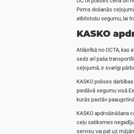
OCTA polises cena un nos
Pirms došanās ceļojumā 
atbilstošu segumu, lai tr
KASKO apdr
Atšķirībā no OCTA, kas 
sedz arī paša transportl
ceļojumā, ir svarīgi pār
KASKO polises darbības t
piedāvā segumu visā Eir
kurās pastāv paaugstināt
KASKO apdrošināšana ceļ
ceļu satiksmes negadīju
servisu vai pat uz mājā