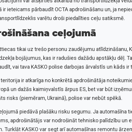
acījumi var atšķirties atkarībā no transportlīdzekļa veida
ir ieteicams pārbaudīt OCTA apdrošināšanu un, ja nepie
ansportlīdzeklis varētu droši piedalīties ceļu satiksmē.
ošināšana ceļojumā
attiecas tikai uz trešo personu zaudējumu atlīdzināšanu
īdzekļa bojājumus, kas ir radušies dažādu apstākļu dēļ. T
baudīt, vai tava KASKO polise darbojas ārvalstīs un kāds i
eritorija ir atkarīga no konkrētā apdrošinātāja noteikumi
opā un dažās kaimiņvalstīs ārpus ES, bet var būt izņēmum
s risks (piemēram, Ukrainā), polise var nebūt spēkā.
ojumā piedāvā plašāku risku segumu. Ja automašīna tie
ms, apdrošinātājs var nodrošināt tehnisko palīdzību un 
m. Turklāt KASKO var segt arī automašīnas remontu ārzem