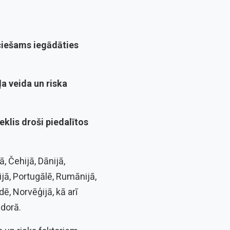
ciešams iegādāties
ļa veida un riska
zeklis droši
piedalītos
jā, Čehijā, Dānijā,
lijā, Portugālē, Rumānijā,
dē, Norvēģijā, kā arī
ndorā.