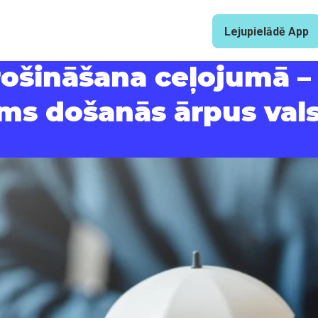
Lejupielādē App
ošināšana ceļojumā – 
ms došanās ārpus val