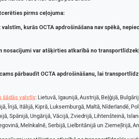
atcerēties pirms ceļojuma:
z valstīm, kurās
OCTA apdrošināšana
nav spēkā, nepie
 nosacījumi var atšķirties atkarībā no transportlīdzek
icams pārbaudīt
OCTA apdrošināšanu
, lai transportlīd
 šādās valstīs
: Lietuvā, Igaunijā, Austrijā, Beļģijā, Bulgāri
ijā, Īrijā, Itālijā, Kiprā, Luksemburgā, Maltā, Nīderlandē, Po
jā, Spānijā, Ungārijā, Vācijā, Zviedrijā, Lihtenšteinā, Islan
ovinā, Melnkalnē, Serbijā, Lielbritānijā un Ziemeļīrijā, A