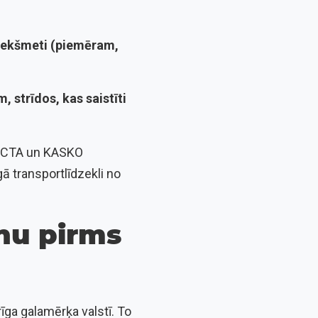
priekšmeti (piemēram,
, strīdos, kas saistīti
t OCTA un KASKO
ā transportlīdzekli no
nu pirms
īga galamērķa valstī. To