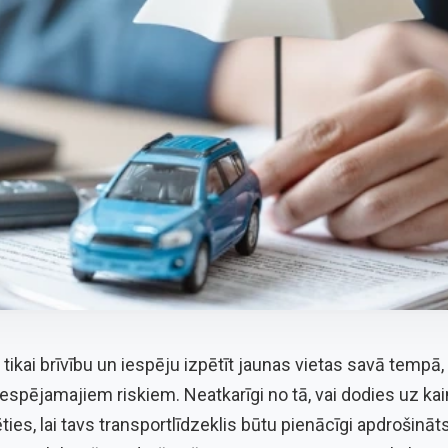
ikai brīvību un iespēju izpētīt jaunas vietas savā tempā, b
iespējamajiem riskiem. Neatkarīgi no tā, vai dodies uz kai
ties, lai tavs transportlīdzeklis būtu pienācīgi apdrošināt