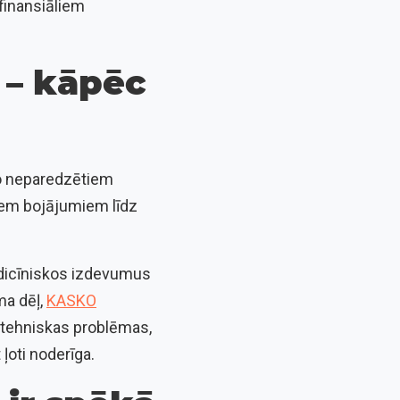
 finansiāliem
 – kāpēc
 no neparedzētiem
iem bojājumiem līdz
edicīniskos izdevumus
ma dēļ,
KASKO
ī tehniskas problēmas,
ļoti noderīga.