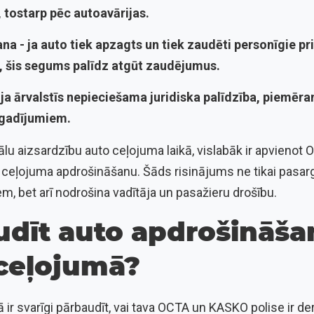
 tostarp pēc autoavārijas.
ana -
ja auto tiek apzagts un tiek zaudēti personīgie 
, šis segums palīdz atgūt zaudējumus.
-
ja ārvalstīs nepieciešama juridiska palīdzība, piemēram
egadījumiem.
lu aizsardzību auto ceļojuma laikā, vislabāk ir apvieno
 ceļojuma apdrošināšanu. Šāds risinājums ne tikai pasarg
, bet arī nodrošina vadītāja un pasažieru drošību.
udīt auto apdrošināša
ceļojumā?
r svarīgi pārbaudīt, vai tava OCTA un KASKO polise ir der