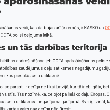
 apdrošināšanas veidi
?
šināšanas veidi, kas darbojas arī ārzemēs, ir KASKO un
O
OCTA polisi ceļojuma laikā.
s un tās darbības teritorija
atbildības apdrošināšana jeb OCTA apdrošināšanas polise 
s atbildības zaudējumus ceļu satiksmes negadījumu gadīj
em, kas piedalās ceļu satiksmē!
ise parasti ir derīga ne tikai Latvijā, kur tā ir obligāta, bet
valstīs. Tas nozīmē, ka, ceļojot pa lielāko daļu Eiropas
s ceļu satiksmes negadījuma gadījumā. Svarīgi zināt, ka 
ās kartes vairs nav derīga pēc Brexit.