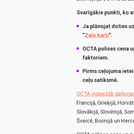
Svarīgākie punkti, ko 
Ja plānojat doties u
“
Zaļo karti
”.
OCTA polises cena
un
faktoriem.
Pirms ceļojuma iete
ceļu satiksmē
.
OCTA visbiežāk darbojas
Francijā, Grieķijā, Horvāt
Slovākijā, Slovēnijā, Somi
Šveicē, Bosnijā un Herceg