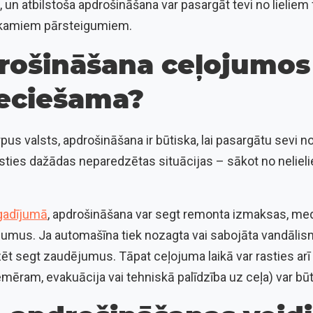
 un atbilstoša apdrošināšana var pasargāt tevi no lieliem
kamiem pārsteigumiem.
rošināšana ceļojumos
ieciešama?
pus valsts, apdrošināšana ir būtiska, lai pasargātu sevi
sties dažādas neparedzētas situācijas – sākot no neliel
gadījumā
, apdrošināšana var segt remonta izmaksas, m
umus. Ja automašīna tiek nozagta vai sabojāta vandālis
zēt segt zaudējumus. Tāpat ceļojuma laikā var rasties ar
emēram, evakuācija vai tehniskā palīdzība uz ceļa) var būt 