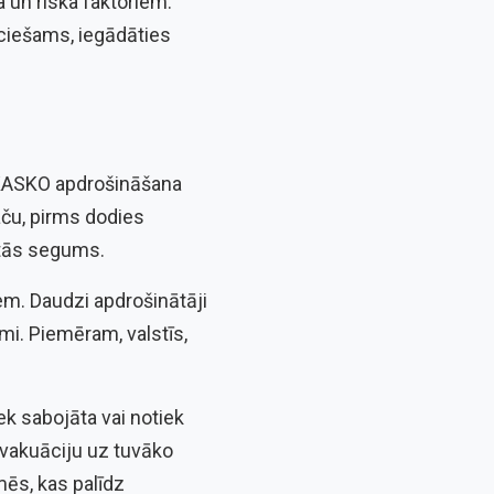
 un riska faktoriem.
ciešams, iegādāties
, KASKO apdrošināšana
aču, pirms dodies
r tās segums.
em. Daudzi apdrošinātāji
i. Piemēram, valstīs,
k sabojāta vai notiek
evakuāciju uz tuvāko
ēs, kas palīdz