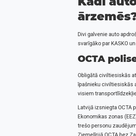
Kādi auto
ārzemēs
Divi galvenie auto apdro
svarīgāko par KASKO un 
OCTA polise
Obligātā civiltiesiskās 
īpašnieku civiltiesiskā
visiem transportlīdzekļi
Latvijā izsniegta OCTA pol
Ekonomikas zonas (EEZ) 
trešo personu zaudējumu
Ziemeļīrijā OCTA bez Zaļ