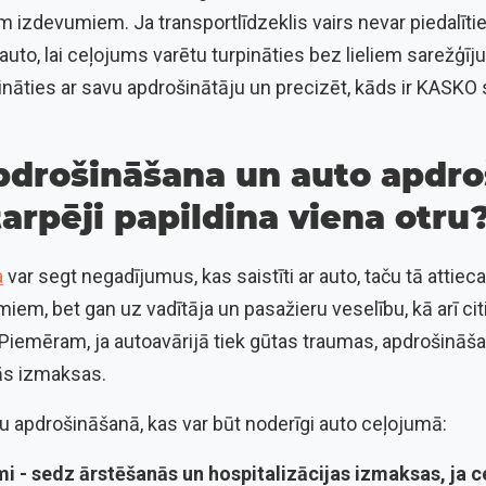
em izdevumiem. Ja transportlīdzeklis vairs nevar piedalīt
uto, lai ceļojums varētu turpināties bez lieliem sarežģī
nāties ar savu apdrošinātāju un precizēt, kāds ir KASK
pdrošināšana un auto apdro
tarpēji papildina viena otru
a
var segt negadījumus, kas saistīti ar auto, taču tā attiec
miem, bet gan uz vadītāja un pasažieru veselību, kā arī c
Piemēram, ja autoavārijā tiek gūtas traumas, apdrošināš
ās izmaksas.
 apdrošināšanā, kas var būt noderīgi auto ceļojumā:
mi -
sedz ārstēšanās un hospitalizācijas izmaksas, ja c