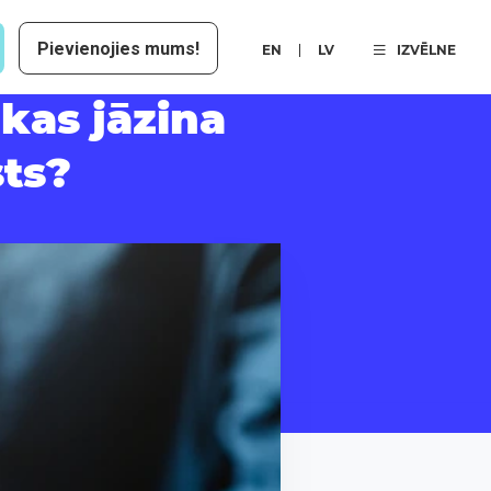
Pievienojies mums!
EN
LV
IZVĒLNE
kas jāzina
sts?