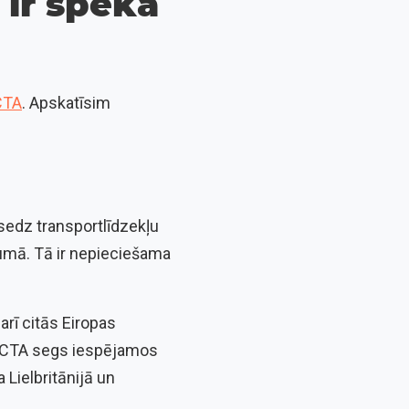
 ir spēkā
CTA
. Apskatīsim
sedz transportlīdzekļu
umā. Tā ir nepieciešama
 arī citās Eiropas
, OCTA segs iespējamos
Lielbritānijā un