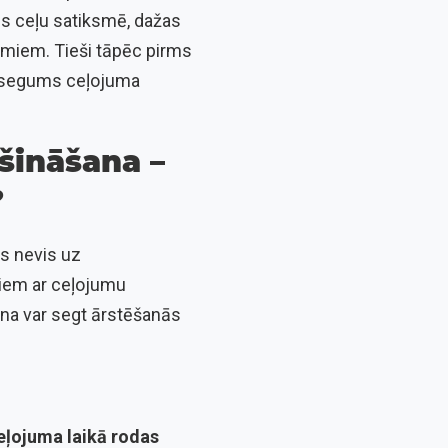
ies ceļu satiksmē, dažas
jumiem. Tieši tāpēc pirms
O segums ceļojuma
šināšana –
?
as nevis uz
itiem ar ceļojumu
ana var segt ārstēšanās
eļojuma laikā rodas