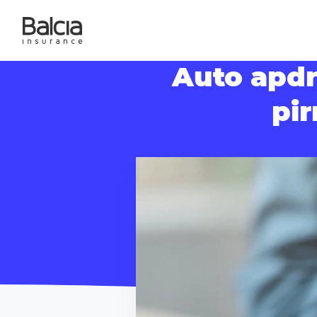
Auto apdr
pir