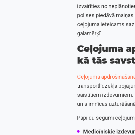
izvairīties no neplānoti
polises piedāvā maiņas a
ceļojuma ieteicams sazi
galamērķī.
Ceļojuma a
kā tās savs
Ceļojuma apdrošināšan
transportlīdzekļa bojāju
saistītiem izdevumiem. 
un slimnīcas uzturēšan
Papildu segumi ceļojumu
Medicīniskie izdevu