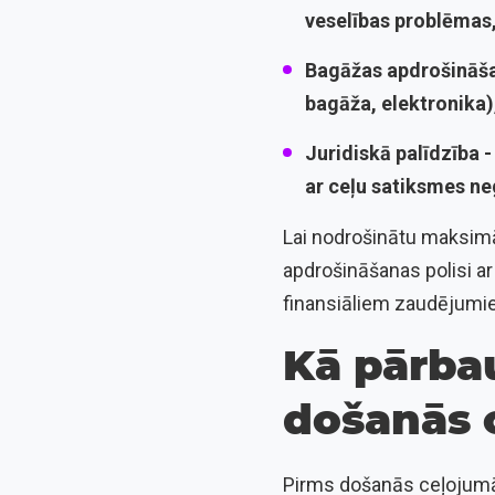
veselības problēmas,
Bagāžas apdrošināš
bagāža, elektronika)
Juridiskā palīdzība 
ar ceļu satiksmes n
Lai nodrošinātu maksimā
apdrošināšanas polisi ar
finansiāliem zaudējumiem
Kā pārba
došanās 
Pirms došanās ceļojumā i