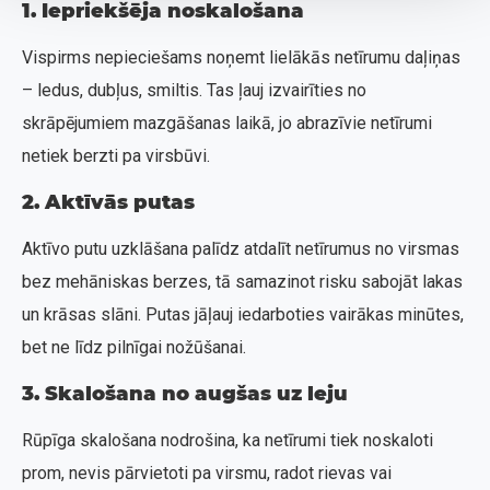
1. Iepriekšēja noskalošana
Vispirms nepieciešams noņemt lielākās netīrumu daļiņas
– ledus, dubļus, smiltis. Tas ļauj izvairīties no
skrāpējumiem mazgāšanas laikā, jo abrazīvie netīrumi
netiek berzti pa virsbūvi.
2. Aktīvās putas
Aktīvo putu uzklāšana palīdz atdalīt netīrumus no virsmas
bez mehāniskas berzes, tā samazinot risku sabojāt lakas
un krāsas slāni. Putas jāļauj iedarboties vairākas minūtes,
bet ne līdz pilnīgai nožūšanai.
3. Skalošana no augšas uz leju
Rūpīga skalošana nodrošina, ka netīrumi tiek noskaloti
prom, nevis pārvietoti pa virsmu, radot rievas vai