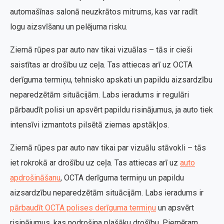
automašīnas salonā neuzkrātos mitrums, kas var radīt
logu aizsvīšanu un pelējuma risku.
Ziemā rūpes par auto nav tikai vizuālas – tās ir cieši
saistītas ar drošību uz ceļa. Tas attiecas arī uz OCTA
derīguma termiņu, tehnisko apskati un papildu aizsardzību
neparedzētām situācijām. Labs ieradums ir regulāri
pārbaudīt polisi un apsvērt papildu risinājumus, ja auto tiek
intensīvi izmantots pilsētā ziemas apstākļos.
Ziemā rūpes par auto nav tikai par vizuālu stāvokli – tās
iet rokrokā ar drošību uz ceļa. Tas attiecas arī uz
auto
apdrošināšanu
, OCTA derīguma termiņu un papildu
aizsardzību neparedzētām situācijām. Labs ieradums ir
pārbaudīt OCTA polises derīguma termiņu
un apsvērt
risinājumus, kas nodrošina plašāku drošību. Piemēram,