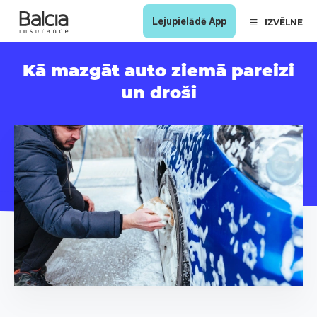
Lejupielādē App
IZVĒLNE
Kā mazgāt auto ziemā pareizi
un droši