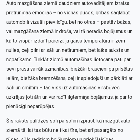
Auto mazgāšana ziemā daudziem autovadītājiem izraisa
pretrunīgas emocijas – no vienas puses, gribas saglabāt
automobili vizuāli pievilcīgu, bet no otras – pastāv bažas,
vai mazgāšana ziemā ir droša, vai tā neradīs bojājumus un
kā to vispār izdarīt pareizi, ja gaisa temperatūra ir zem
nulles, ceļi pilni ar sāli un netīrumiem, bet laiks auksts un
nepatīkams. Turklāt ziemā automašīnas lietošana pati par
sevi prasa vairāk uzmanības: biežāki braucieni pa pilsētas
ielām, biežāka bremzēšana, ceļi ir apledojuši un pārklāti ar
sāli un smiltīm – tas viss uz automašīnas virsbūves
uzkrājas ļoti ātri un var radīt ilgtermiņa bojājumus, ja par to
pienācīgi neparūpējas.
Šis raksts palīdzēs soli pa solim izprast, kā mazgāt auto
ziemā tā, lai tas būtu ne tikai tīrs, bet arī pasargāts no
rūsas, sāls radītiem bojājumiem un priekšlaicīgas