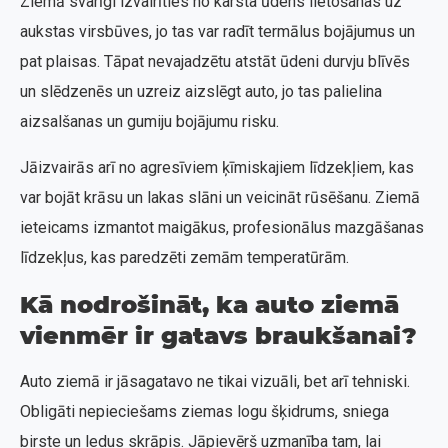
Ziemā svarīgi izvairīties no karsta ūdens lietošanas uz
aukstas virsbūves, jo tas var radīt termālus bojājumus un
pat plaisas. Tāpat nevajadzētu atstāt ūdeni durvju blīvēs
un slēdzenēs un uzreiz aizslēgt auto, jo tas palielina
aizsalšanas un gumiju bojājumu risku.
Jāizvairās arī no agresīviem ķīmiskajiem līdzekļiem, kas
var bojāt krāsu un lakas slāni un veicināt rūsēšanu. Ziemā
ieteicams izmantot maigākus, profesionālus mazgāšanas
līdzekļus, kas paredzēti zemām temperatūrām.
Kā nodrošināt, ka auto ziemā
vienmēr ir gatavs braukšanai?
Auto ziemā ir jāsagatavo ne tikai vizuāli, bet arī tehniski.
Obligāti nepieciešams ziemas logu šķidrums, sniega
birste un ledus skrāpis. Jāpievērš uzmanība tam, lai