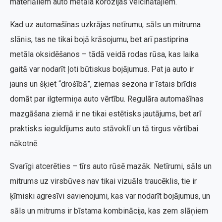
materiāliem auto metāla korozijas veicinātājiem.
Kad uz automašīnas uzkrājas netīrumu, sāls un mitruma
slānis, tas ne tikai bojā krāsojumu, bet arī pastiprina
metāla oksidēšanos – tādā veidā rodas rūsa, kas laika
gaitā var nodarīt ļoti būtiskus bojājumus. Pat ja auto ir
jauns un šķiet “drošībā”, ziemas sezona ir īstais brīdis
domāt par ilgtermiņa auto vērtību. Regulāra automašīnas
mazgāšana ziemā ir ne tikai estētisks jautājums, bet arī
praktisks ieguldījums auto stāvoklī un tā tirgus vērtībai
nākotnē.
Svarīgi atcerēties – tīrs auto rūsē mazāk. Netīrumi, sāls un
mitrums uz virsbūves nav tikai vizuāls traucēklis, tie ir
ķīmiski agresīvi savienojumi, kas var nodarīt bojājumus, un
sāls un mitrums ir bīstama kombinācija, kas zem slāņiem