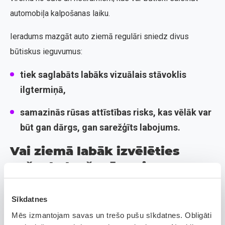
automobiļa kalpošanas laiku.
Ieradums mazgāt auto ziemā regulāri sniedz divus
būtiskus ieguvumus:
tiek saglabāts labāks vizuālais stāvoklis
ilgtermiņā,
samazinās rūsas attīstības risks, kas vēlāk var
būt gan dārgs, gan sarežģīts labojums.
Vai ziemā labāk izvēlēties
pašapkalpošanās vai
automātisko automazgātavu?
Sīkdatnes
Pašapkalpošanās mazgātavas ziemā bieži tiek izvēlētas,
Mēs izmantojam savas un trešo pušu sīkdatnes. Obligāti
jo tās ļauj kontrolēt mazgāšanas procesu un īpaši