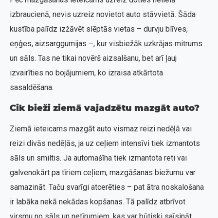
izbraucienā, nevis uzreiz novietot auto stāvvietā. Šāda
kustība palīdz izžāvēt slēptās vietas – durvju blīves,
eņģes, aizsarggumijas –, kur visbiežāk uzkrājas mitrums
un sāls. Tas ne tikai novērš aizsalšanu, bet arī ļauj
izvairīties no bojājumiem, ko izraisa atkārtota
sasaldēšana.
Cik bieži ziemā vajadzētu mazgāt auto?
Ziemā ieteicams mazgāt auto vismaz reizi nedēļā vai
reizi divās nedēļās, ja uz ceļiem intensīvi tiek izmantots
sāls un smiltis. Ja automašīna tiek izmantota reti vai
galvenokārt pa tīriem ceļiem, mazgāšanas biežumu var
samazināt. Taču svarīgi atcerēties – pat ātra noskalošana
ir labāka nekā nekādas kopšanas. Tā palīdz atbrīvot
virsmu no sāls un netīrumiem, kas var būtiski saīsināt