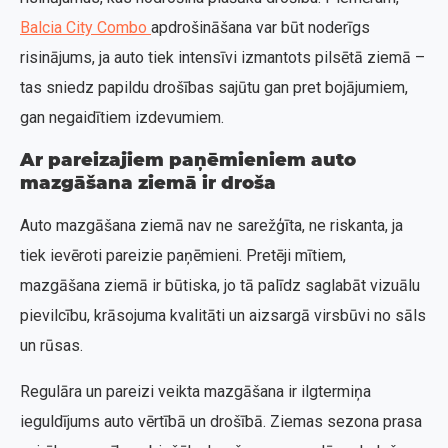
Balcia City Combo
apdrošināšana var būt noderīgs
risinājums, ja auto tiek intensīvi izmantots pilsētā ziemā –
tas sniedz papildu drošības sajūtu gan pret bojājumiem,
gan negaidītiem izdevumiem.
Ar pareizajiem paņēmieniem auto
mazgāšana ziemā ir droša
Auto mazgāšana ziemā nav ne sarežģīta, ne riskanta, ja
tiek ievēroti pareizie paņēmieni. Pretēji mītiem,
mazgāšana ziemā ir būtiska, jo tā palīdz saglabāt vizuālu
pievilcību, krāsojuma kvalitāti un aizsargā virsbūvi no sāls
un rūsas.
Regulāra un pareizi veikta mazgāšana ir ilgtermiņa
ieguldījums auto vērtībā un drošībā. Ziemas sezona prasa