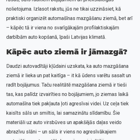
nolietojuma. Izlasot rakstu, jūs ne tikai uzzināsiet, kā
praktiski organizēt automašīnas mazgāšanu ziemā, bet arī
– kāpēc tā ir viena no svarīgākajām profilaktiskajām
darbībām auto kopšanā, īpaši Latvijas klimatā.
Kāpēc auto ziemā ir jāmazgā?
Daudzi autovadītāji kļūdaini uzskata, ka auto mazgāšana
ziemā ir lieka un pat kaitīga – it kā ūdens varētu sasalt un
radīt bojājumus. Taču realitātē mazgāšana ziemā ir tieši
tas, kas palīdz izvairīties no bojājumiem, jo ziemas laikā
automašīna tiek pakļauta ļoti agresīvai videi. Uz ceļa tiek
kaisīts sāls un smiltis, lai samazinātu slīdamību. Šie
materiāli uz auto virsbūves un apakšējās daļas veido
abrazīvu slāni – un sāls ir viens no agresīvākajiem