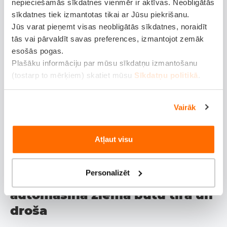
nepieciešamās sīkdatnes vienmēr ir aktīvas. Neobligātās
pievērsties netīrākajām vietām. Taču jāņem vērā –
sīkdatnes tiek izmantotas tikai ar Jūsu piekrišanu.
jārīkojas ātri. Ja mazgāšana notiek pārāk lēni, mitrums un
Jūs varat pieņemt visas neobligātās sīkdatnes, noraidīt
tās vai pārvaldīt savas preferences, izmantojot zemāk
netīrumi var sākt sasalt uz virsbūves, radot bojājumus.
esošās pogas.
Plašāku informāciju par mūsu sīkdatņu izmantošanu
Automātiskās mazgātavas ir ērtas un ātras, tomēr svarīgi
(tostarp to mērķiem) skatiet mūsu
Sīkdatņu politikā
.
izvēlēties tādas, kuras izmanto kvalitatīvus materiālus.
Lētas birstes var radīt mikroskrāpējumus, kas ilgtermiņā
Vairāk
sabojā krāsojumu. Dažas automazgātavas piedāvā arī
vaksēšanu vai keramisko pārklājumu, kas ir lielisks
Atļaut visu
risinājums virsbūves aizsardzībai no sāls un
skrāpējumiem.
Personalizēt
Soļi, kas jāievēro, lai
automašīna ziemā būtu tīra un
droša