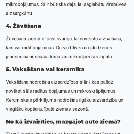
mikrobojājumus. Šī ir būtiska daļa, lai saglabātu virsbūves
aizsargkārtu.
4. Žāvēšana
Žāvēšana ziemā ir īpaši svarīga, lai novērstu aizsalšanu,
kas var radīt bojājumus. Durvju blīves un slēdzenes
jānosusina ar sausu drānu vai mikrošķiedras lupatu.
5. Vaksēšana vai keramika
Vaksēšana nodrošina aizsardzības slāni, kas palīdz
novērst sāls radītus bojājumus un mikroskrāpējumus.
Keramiskais pārklājums nodrošina ilgāku aizsardzību un
vieglāku kopšanu, īpaši ziemas sezonā.
No kā izvairīties, mazgājot auto ziemā?