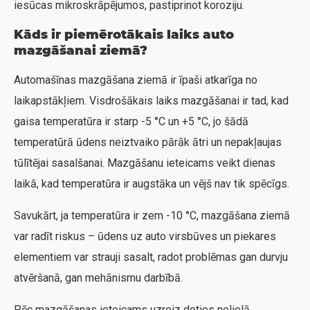
iesūcas mikroskrāpējumos, pastiprinot koroziju.
Kāds ir piemērotākais laiks auto
mazgāšanai ziemā?
Automašīnas mazgāšana ziemā ir īpaši atkarīga no
laikapstākļiem. Visdrošākais laiks mazgāšanai ir tad, kad
gaisa temperatūra ir starp -5 °C un +5 °C, jo šādā
temperatūrā ūdens neiztvaiko pārāk ātri un nepakļaujas
tūlītējai sasalšanai. Mazgāšanu ieteicams veikt dienas
laikā, kad temperatūra ir augstāka un vējš nav tik spēcīgs.
Savukārt, ja temperatūra ir zem -10 °C, mazgāšana ziemā
var radīt riskus – ūdens uz auto virsbūves un piekares
elementiem var strauji sasalt, radot problēmas gan durvju
atvēršanā, gan mehānismu darbībā.
Pēc mazgāšanas ieteicams uzreiz doties nelielā