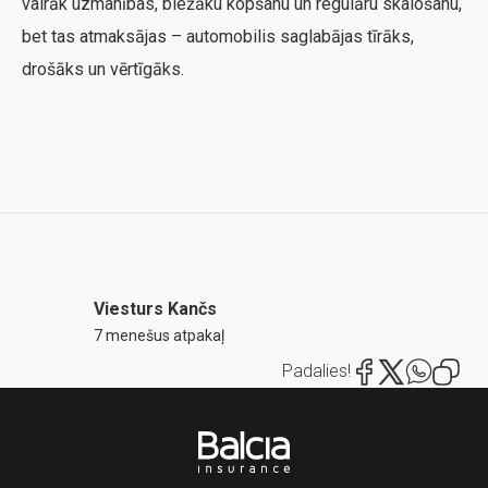
vairāk uzmanības, biežāku kopšanu un regulāru skalošanu,
bet tas atmaksājas – automobilis saglabājas tīrāks,
drošāks un vērtīgāks.
Viesturs Kančs
7 menešus atpakaļ
Padalies!