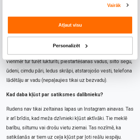
Vairāk
Sagatavojies sliktam laikam un
ārkārtas situācijām
Atļaut visu
Rudens ir neprognozējams. Vienu rītu ir sauss, nākamo jau
spēcīgs lietus vai pat apledojums. Tādēļ bagāžniekā ir
Personalizēt
jābūt mini komplektam dažādām situācijām. Aicinām
vienmēr tur turēt lukturīti, piestartēšanas vadus, silto segu,
ūdeni, cimdu pāri, ledus skrāpi, atstarojošo vesti, telefona
lādētāju ar vadu (nepaļaujies tikai uz bezvadu).
Kad daba kļūst par satiksmes dalībnieku?
Rudens nav tikai zeltainas lapas un Instagram ainavas. Tas
ir arī brīdis, kad meža dzīvnieki kļūst aktīvāki. Tie meklē
barību, siltumu vai drošu vietu ziemai. Tas nozīmē, ka
satikšanās ar tiem uz ceļa kļūst par ļoti reālu iespēju.