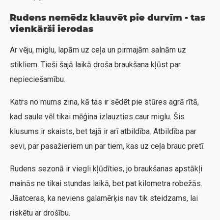
Rudens nemēdz klauvēt pie durvīm - tas
vienkārši ierodas
Ar vēju, miglu, lapām uz ceļa un pirmajām salnām uz
stikliem. Tieši šajā laikā droša braukšana kļūst par
nepieciešamību.
Katrs no mums zina, kā tas ir sēdēt pie stūres agrā rītā,
kad saule vēl tikai mēģina izlauzties caur miglu. Šis
klusums ir skaists, bet tajā ir arī atbildība. Atbildība par
sevi, par pasažieriem un par tiem, kas uz ceļa brauc pretī.
Rudens sezonā ir viegli kļūdīties, jo braukšanas apstākļi
mainās ne tikai stundas laikā, bet pat kilometra robežās.
Jāatceras, ka neviens galamērķis nav tik steidzams, lai
riskētu ar drošību.