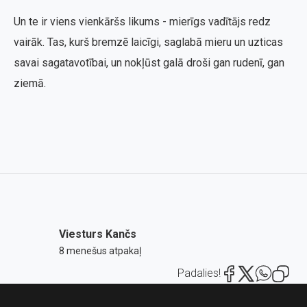
Un te ir viens vienkāršs likums - mierīgs vadītājs redz
vairāk. Tas, kurš bremzē laicīgi, saglabā mieru un uzticas
savai sagatavotībai, un nokļūst galā droši gan rudenī, gan
ziemā.
Viesturs Kančs
8 menešus atpakaļ
Padalies!