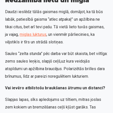
Redzamība lietū un miglā
Daudzi ieslēdz tālās gaismas miglā, domājot, ka tā būs
labāk, patiesībā gaisma “atlec atpakaļ” un apžilbina ne
tikai citus, bet arī tevi pašu. Tā vietā lieto tuvās gaismas,
ja vajag,
miglas lukturus
, un vienmēr pārliecinies, ka
vējstikls ir tīrs un strādā slotiņas.
Saules “zelta stunda” pēc darba var būt skaista, bet viltīga:
zems saules leņķis, slapjš ceļš,uz kura veidojās
atspīdumi un apžilbina braucējus. Polarizētās brilles dara
brīnumus, līdz ar pareizi noregulētiem lukturiem.
Vai ievēro atbilstošu braukšanas ātrumu un distanci?
Slapjas lapas, sīks apledojums uz tiltiem, mitras joslas
zem kokiem un bremzēšanas ceļš kļūst garāks. Tas