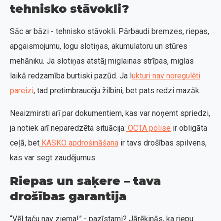
tehnisko stāvokli?
Sāc ar bāzi - tehnisko stāvokli. Pārbaudi bremzes, riepas,
apgaismojumu, logu slotiņas, akumulatoru un stūres
mehāniku. Ja slotiņas atstāj miglainas strīpas, miglas
laikā redzamība burtiski pazūd. Ja l
ukturi nav noregulēti
pareizi
, tad pretimbraucēju žilbini, bet pats redzi mazāk.
Neaizmirsti arī par dokumentiem, kas var noņemt spriedzi,
ja notiek arī neparedzēta situācija:
OCTA polise
ir obligāta
ceļā, bet
KASKO apdrošināšana
ir tavs drošības spilvens,
kas var segt zaudējumus.
Riepas un saķere – tava
drošības garantija
“Vēl taču nav ziema!” - pazīstami? Jārēķinās, ka riepu