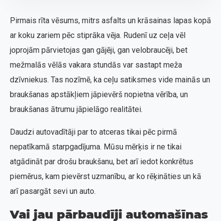
Pirmais rīta vēsums, mitrs asfalts un krāsainas lapas kopā
ar koku zariem pēc stiprāka vēja. Rudenī uz ceļa vēl
joprojām pārvietojas gan gājēji, gan velobraucēji, bet
mežmalās vēlās vakara stundās var sastapt meža
dzīvniekus. Tas nozīmē, ka ceļu satiksmes vide mainās un
braukšanas apstākļiem jāpievērš nopietna vērība, un
braukšanas ātrumu jāpielāgo realitātei.
Daudzi autovadītāji par to atceras tikai pēc pirmā
nepatīkamā starpgadījuma. Mūsu mērķis ir ne tikai
atgādināt par drošu braukšanu, bet arī iedot konkrētus
piemērus, kam pievērst uzmanību, ar ko rēķināties un kā
arī pasargāt sevi un auto.
Vai jau pārbaudīji automašīnas