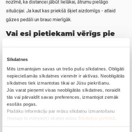
nozīmē, ka distancei jābūt lielākai, ātrumu pielāgo
situācijai. Ja kaut kas priekšā šķiet aizdomīgs - atlaid
gāzes pedāli un brauc mierīgāk.
Vai esi pietiekami vērīgs pie
stūres?
Skola sākusies, krustojumos brauc skrejriteņi, sānielās -
Sīkdatnes
velosipēdi, pieturās - autobusi. Ceļa malās ir meža takas,
Mēs izmantojam savas un trešo pušu sīkdatnes. Obligāti
kurās pārvietojas stirnas, aļņi un lapsas. Īpaši krēslā un
nepieciešamās sīkdatnes vienmēr ir aktīvas. Neobligātās
rītausmā var parādīties kāds meža dzīvnieks, kas
sīkdatnes tiek izmantotas tikai ar Jūsu piekrišanu.
Jūs varat pieņemt visas neobligātās sīkdatnes, noraidīt
sekundes laikā kļūst par bistamu situāciju. Ja dzīvnieku
tās vai pārvaldīt savas preferences, izmantojot zemāk
pamani - bremzē taisni; strauja izvairīšanās bieži beidzas
esošās pogas.
sliktāk nekā kontrolēta apstāšanās. Un jā, telefonu
Plašāku informāciju par mūsu sīkdatņu izmantošanu
vienmēr turi kabatā, nevis rokās. Vienmēr pievērs
(tostarp to mērķiem) skatiet mūsu
Sīkdatņu politikā
.
uzmanību ceļam, jo tikai 1 sekunde var šķirt no nelaimes.