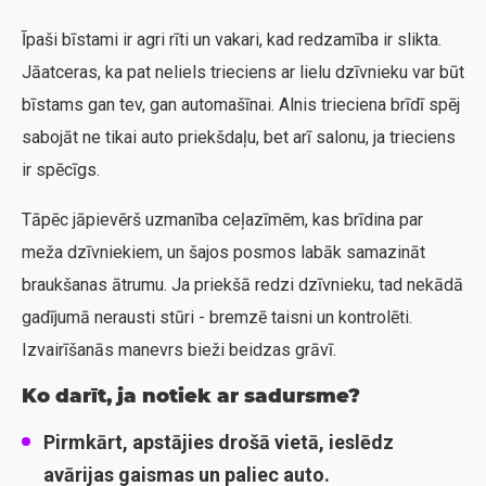
Īpaši bīstami ir agri rīti un vakari, kad redzamība ir slikta.
Jāatceras, ka pat neliels trieciens ar lielu dzīvnieku var būt
bīstams gan tev, gan automašīnai. Alnis trieciena brīdī spēj
sabojāt ne tikai auto priekšdaļu, bet arī salonu, ja trieciens
ir spēcīgs.
Tāpēc jāpievērš uzmanība ceļazīmēm, kas brīdina par
meža dzīvniekiem, un šajos posmos labāk samazināt
braukšanas ātrumu. Ja priekšā redzi dzīvnieku, tad nekādā
gadījumā nerausti stūri - bremzē taisni un kontrolēti.
Izvairīšanās manevrs bieži beidzas grāvī.
Ko darīt, ja notiek ar sadursme?
Pirmkārt, apstājies drošā vietā, ieslēdz
avārijas gaismas un paliec auto.