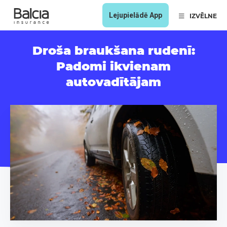
Lejupielādē App
IZVĒLNE
Droša braukšana rudenī:
Padomi ikvienam
autovadītājam