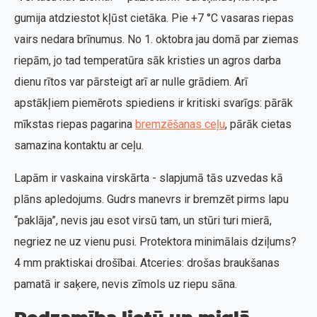
gumija atdziestot kļūst cietāka. Pie +7 °C vasaras riepas
vairs nedara brīnumus. No 1. oktobra jau domā par ziemas
riepām, jo tad temperatūra sāk kristies un agros darba
dienu rītos var pārsteigt arī ar nulle grādiem. Arī
apstākļiem piemērots spiediens ir kritiski svarīgs: pārāk
mīkstas riepas pagarina
bremzēšanas ceļu
, pārāk cietas
samazina kontaktu ar ceļu.
Lapām ir vaskaina virskārta - slapjumā tās uzvedas kā
plāns apledojums. Gudrs manevrs ir bremzēt pirms lapu
“paklāja”, nevis jau esot virsū tam, un stūri turi mierā,
negriez ne uz vienu pusi. Protektora minimālais dziļums?
4 mm praktiskai drošībai. Atceries: drošas braukšanas
pamatā ir saķere, nevis zīmols uz riepu sāna.