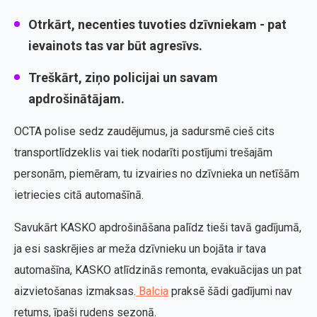
Otrkārt, necenties tuvoties dzīvniekam - pat
ievainots tas var būt agresīvs.
Treškārt, ziņo policijai un savam
apdrošinātājam.
OCTA polise sedz zaudējumus, ja sadursmē cieš cits
transportlīdzeklis vai tiek nodarīti postījumi trešajām
personām, piemēram, tu izvairies no dzīvnieka un netīšām
ietriecies citā automašīnā.
Savukārt KASKO apdrošināšana palīdz tieši tavā gadījumā,
ja esi saskrējies ar meža dzīvnieku un bojāta ir tava
automašīna, KASKO atlīdzinās remonta, evakuācijas un pat
aizvietošanas izmaksas.
Balcia
praksē šādi gadījumi nav
retums, īpaši rudens sezonā.