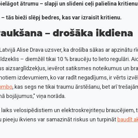
pielāgot ātrumu
– slapji un slideni ceļi palielina kritie
– tās bieži slēpj bedres, kas var izraisīt kritienu.
raukšana – drošāka ikdiena
 Latvijā Alise Drava uzsver, ka drošība sākas ar apzinātu rīc
īdzeklis – diemžēl tikai 10 % braucēju to lieto regulāri. A
dus aizsarglīdzekļus, ievērot satiksmes noteikumus un brauk
otiem izdevumiem, ko var radīt negadījums, ir vērts izvē
Combo
, kas segs ne tikai traumu ārstēšanu, bet arī treša
 bojājumus," viņa norāda.
 laiks velosipēdistiem un elektroskrejriteņu braucējiem, t
u pieeju ikviens var samazināt riskus un turpināt
baudīt a