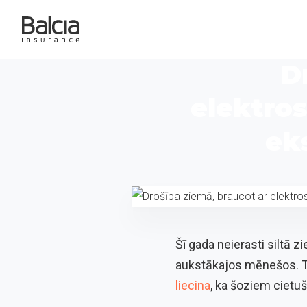
D
elektro
eks
Šī gada neierasti siltā 
aukstākajos mēnešos. Ta
liecina
, ka šoziem cietuš