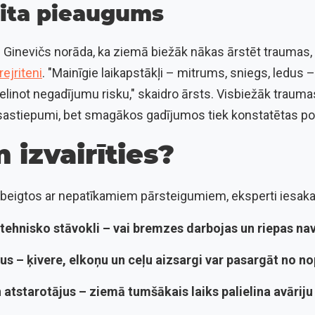
ita pieaugums
 Ginevičs norāda, ka ziemā biežāk nākas ārstēt traumas, 
ejriteni
. "Mainīgie laikapstākļi – mitrums, sniegs, ledus 
ielinot negadījumu risku," skaidro ārsts. Visbiežāk trauma
 sastiepumi, bet smagākos gadījumos tiek konstatētas po
 izvairīties?
beigtos ar nepatīkamiem pārsteigumiem, eksperti iesaka
tehnisko stāvokli
– vai bremzes darbojas un riepas nav
ļus
– ķivere, elkoņu un ceļu aizsargi var pasargāt no 
 atstarotājus
– ziemā tumšākais laiks palielina avāriju 