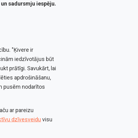
nu un sadursmju iespēju.
ību. "Ķivere ir
icinām iedzīvotājus būt
t prātīgi. Savukārt, lai
lēties apdrošināšanu,
jām pusēm nodarītos
aču ar pareizu
ktīvu dzīvesveidu
visu