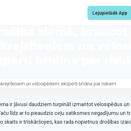
Lejupielādē App
rošība ziemā, braucot 
skrejriteņiem un velos
perti brīdina par ris
ziema ir ļāvusi daudziem turpināt izmantot velosipēdus un 
ču līdz ar to pieaudzis ceļu satiksmes negadījumu un t
o skaits ir trīskāršojies, kas rada nopietnus drošības iza