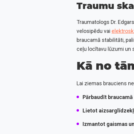
Traumu ska
Traumatologs Dr. Edgars
velosipēdu vai
elektroskr
braucamā stabilitāti, pal
ceļu locītavu lūzumi un
Kā no tām
Lai ziemas brauciens ne
Pārbaudīt braucamā 
Lietot aizsarglīdzek
Izmantot gaismas un