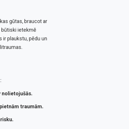
kas gūtas, braucot ar
– būtiski ietekmē
s ir plaukstu, pēdu un
litraumas.
:
 nolietojušās.
nopietnām traumām.
risku.