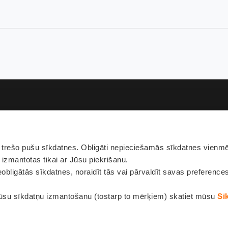
rešo pušu sīkdatnes. Obligāti nepieciešamās sīkdatnes vienmēr
Pie
 izmantotas tikai ar Jūsu piekrišanu.
obligātās sīkdatnes, noraidīt tās vai pārvaldīt savas preference
ūsu sīkdatņu izmantošanu (tostarp to mērķiem) skatiet mūsu
Sī
Privātuma politi