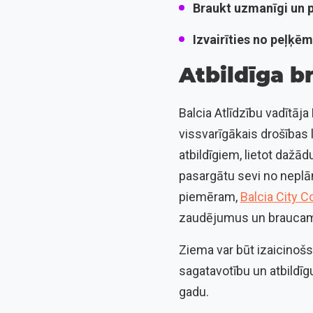
Braukt uzmanīgi un 
Izvairīties no peļķēm
Atbildīga b
Balcia Atlīdzību vadītāja
vissvarīgākais drošības l
atbildīgiem, lietot dažā
pasargātu sevi no neplān
piemēram,
Balcia City 
zaudējumus un braucamā
Ziema var būt izaicinošs
sagatavotību un atbildīg
gadu.