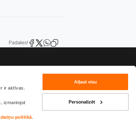
Padalies!
Atļaut visu
 ir aktīvas.
82222
sakies
Personalizēt
s, izmantojot
kdatņu politikā
.
ka
Sīkdatņu politika
Sūdzības un ierosinājumi
Piekļūstamības paziņojums