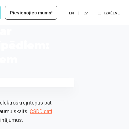
Pievienojies mums!
EN
LV
IZVĒLNE
ar
ipēdiem:
kiem
elektroskrejriteņus pat
raumu skaits.
CSDD dati
icinājumus.