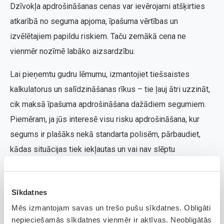
Dzīvokļa apdrošināšanas cenas var ievērojami atšķirties
atkarībā no seguma apjoma, īpašuma vērtības un
izvēlētajiem papildu riskiem. Taču zemākā cena ne
vienmēr nozīmē labāko aizsardzību.
Lai pieņemtu gudru lēmumu, izmantojiet tiešsaistes
kalkulatorus un salīdzināšanas rīkus – tie ļauj ātri uzzināt,
cik maksā īpašuma apdrošināšana dažādiem segumiem.
Piemēram, ja jūs interesē visu risku apdrošināšana, kur
segums ir plašāks nekā standarta polisēm, pārbaudiet,
kādas situācijas tiek iekļautas un vai nav slēptu
izņēmumu.
Balcia apdrošināšana piedāvā elastīgus risinājumus –
Sīkdatnes
varat izvēlēties piemērotāko polisi savam mājoklim,
Mēs izmantojam savas un trešo pušu sīkdatnes. Obligāti
pieskaņojot to savām vajadzībām un budžetam. Tas ļauj
nepieciešamās sīkdatnes vienmēr ir aktīvas. Neobligātās