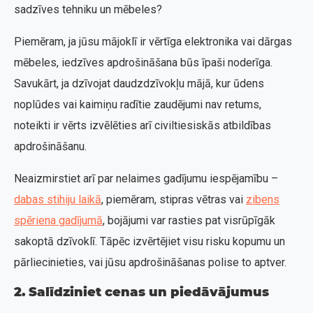
sadzīves tehniku un mēbeles?
Piemēram, ja jūsu mājoklī ir vērtīga elektronika vai dārgas
mēbeles, iedzīves apdrošināšana būs īpaši noderīga.
Savukārt, ja dzīvojat daudzdzīvokļu mājā, kur ūdens
noplūdes vai kaimiņu radītie zaudējumi nav retums,
noteikti ir vērts izvēlēties arī civiltiesiskās atbildības
apdrošināšanu.
Neaizmirstiet arī par nelaimes gadījumu iespējamību –
dabas stihiju laikā
, piemēram, stipras vētras vai
zibens
spēriena gadījumā
, bojājumi var rasties pat visrūpīgāk
sakoptā dzīvoklī. Tāpēc izvērtējiet visu risku kopumu un
pārliecinieties, vai jūsu apdrošināšanas polise to aptver.
2. Salīdziniet cenas un piedāvājumus