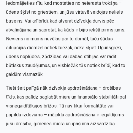
Iedomājieties rītu, kad mostaties no neierasta trokšņa –
ūdens šķīst no griestiem, un jūsu virtuvē veidojas neliels
baseins. Vai arī brīdi, kad atverat dzīvokļa durvis pēc
atvaļinājuma un saprotat, ka kāds ir bijis iekšā pirms jums.
Neviens no mums nevēlas par to domāt, taču šādas
situācijas diemžēl notiek biežāk, nekā šķiet. Ugunsgrēki,
ūdens noplūdes, zādzības vai dabas stihijas var radīt
būtiskus zaudējumus, un visbiežāk tās notiek brīdī, kad to
gaidām vismazāk.
Tieši šeit palīgā nāk dzīvokļa apdrošināšana – drošības
tīkls, kas palīdz saglabāt mieru un finansiālo stabilitāti pat
visnegaidītākajos brīžos. Tā nav tikai formalitāte vai
papildu izdevums – mājokļa apdrošināšana ir ieguldījums
jūsu drošībā, ģimenes mierā un īpašuma aizsardzībā.