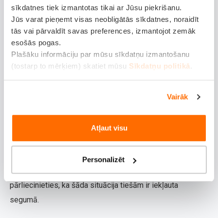
justies droši, zinot, ka par jūsu īpašumu ir padomāts līdz
sīkdatnes tiek izmantotas tikai ar Jūsu piekrišanu.
Jūs varat pieņemt visas neobligātās sīkdatnes, noraidīt
sīkākajai detaļai.
tās vai pārvaldīt savas preferences, izmantojot zemāk
3. Pārbaudi apdrošināšanas segumu un
esošās pogas.
izņēmumus
Plašāku informāciju par mūsu sīkdatņu izmantošanu
(tostarp to mērķiem) skatiet mūsu
Sīkdatņu politikā
.
Visas apdrošināšanas polises nav vienādas. Ir svarīgi
rūpīgi iepazīties ar apdrošināšanas noteikumiem, lai
Vairāk
saprastu, kas ir un kas nav iekļauts jūsu segumā.
Piemēram, ja polise neparedz atlīdzību zādzības gadījumā
Atļaut visu
bez redzamām ielaušanās pazīmēm, un zādzība notiek ar
atslēgas kopiju, atlīdzība var tikt atteikta. Vai arī, ja
Personalizēt
apdrošināšanas gadījumā tiek bojāta sadzīves tehnika,
pārliecinieties, ka šāda situācija tiešām ir iekļauta
segumā.