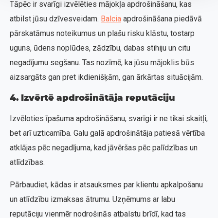
Tāpēc ir svarīgi izvēlēties mājokļa apdrošināšanu, kas
atbilst jūsu dzīvesveidam.
Balcia
apdrošināšana piedāvā
pārskatāmus noteikumus un plašu risku klāstu, tostarp
uguns, ūdens noplūdes, zādzību, dabas stihiju un citu
negadījumu segšanu. Tas nozīmē, ka jūsu mājoklis būs
aizsargāts gan pret ikdienišķām, gan ārkārtas situācijām.
4. Izvērtē apdrošinātāja reputāciju
Izvēloties īpašuma apdrošināšanu, svarīgi ir ne tikai skaitļi,
bet arī uzticamība. Galu galā apdrošinātāja patiesā vērtība
atklājas pēc negadījuma, kad jāvēršas pēc palīdzības un
atlīdzības.
Pārbaudiet, kādas ir atsauksmes par klientu apkalpošanu
un atlīdzību izmaksas ātrumu. Uzņēmums ar labu
reputāciju vienmēr nodrošinās atbalstu brīdī, kad tas