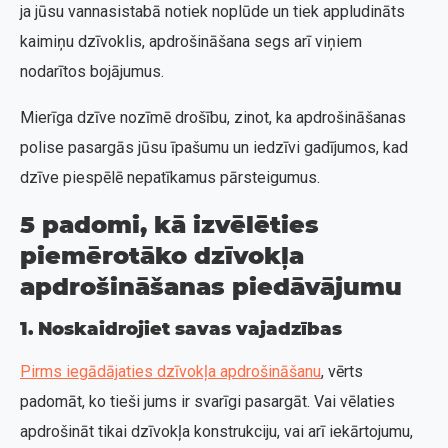
ja jūsu vannasistabā notiek noplūde un tiek appludināts
kaimiņu dzīvoklis, apdrošināšana segs arī viņiem
nodarītos bojājumus.
Mierīga dzīve nozīmē drošību, zinot, ka apdrošināšanas
polise pasargās jūsu īpašumu un iedzīvi gadījumos, kad
dzīve piespēlē nepatīkamus pārsteigumus.
5 padomi, kā izvēlēties
piemērotāko dzīvokļa
apdrošināšanas piedāvājumu
1. Noskaidrojiet savas vajadzības
Pirms iegādājaties dzīvokļa apdrošināšanu
, vērts
padomāt, ko tieši jums ir svarīgi pasargāt. Vai vēlaties
apdrošināt tikai dzīvokļa konstrukciju, vai arī iekārtojumu,