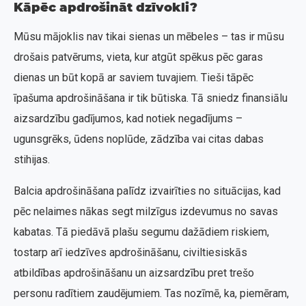
Kāpēc apdrošināt dzīvokli?
Mūsu mājoklis nav tikai sienas un mēbeles – tas ir mūsu
drošais patvērums, vieta, kur atgūt spēkus pēc garas
dienas un būt kopā ar saviem tuvajiem. Tieši tāpēc
īpašuma apdrošināšana ir tik būtiska. Tā sniedz finansiālu
aizsardzību gadījumos, kad notiek negadījums –
ugunsgrēks, ūdens noplūde, zādzība vai citas dabas
stihijas.
Balcia apdrošināšana palīdz izvairīties no situācijas, kad
pēc nelaimes nākas segt milzīgus izdevumus no savas
kabatas. Tā piedāvā plašu segumu dažādiem riskiem,
tostarp arī iedzīves apdrošināšanu, civiltiesiskās
atbildības apdrošināšanu un aizsardzību pret trešo
personu radītiem zaudējumiem. Tas nozīmē, ka, piemēram,