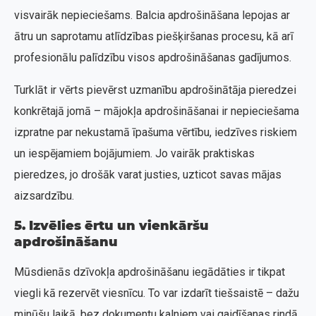
visvairāk nepieciešams. Balcia apdrošināšana lepojas ar
ātru un saprotamu atlīdzības piešķiršanas procesu, kā arī
profesionālu palīdzību visos apdrošināšanas gadījumos.
Turklāt ir vērts pievērst uzmanību apdrošinātāja pieredzei
konkrētajā jomā – mājokļa apdrošināšanai ir nepieciešama
izpratne par nekustamā īpašuma vērtību, iedzīves riskiem
un iespējamiem bojājumiem. Jo vairāk praktiskas
pieredzes, jo drošāk varat justies, uzticot savas mājas
aizsardzību.
5. Izvēlies ērtu un vienkāršu
apdrošināšanu
Mūsdienās dzīvokļa apdrošināšanu iegādāties ir tikpat
viegli kā rezervēt viesnīcu. To var izdarīt tiešsaistē – dažu
minūšu laikā, bez dokumentu kalniem vai gaidīšanas rindā.