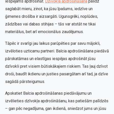
iespējams apdrošināt.
Dzīvokļa apdrošināšana
palīdz
saglabāt mieru, zinot, ka jūsu īpašums, iedzīve un
ģimenes drošība ir aizsargāti. Ugunsgrēki, noplūdes,
zādzības vai dabas stihijas – tās var atstāt ne tikai
materiālus, bet arī emocionālus zaudējumus.
Tāpēc ir svarīgi jau laikus parūpēties par savu mājokli,
izvēloties uzticamu partneri. Balcia apdrošināšana piedāvā
pārskatāmas un elastīgas iespējas apdrošināt jūsu
dzīvokli pret visiem būtiskākajiem riskiem. Tas ļauj dzīvot
droši, baudīt ikdienu un justies pasargātam arī tad, ja dzīve
sagādā pārsteigumus.
Apskatiet Balcia apdrošināšanas piedāvājumu un
izvēlieties dzīvokļa apdrošināšanu, kas patiešām palīdzēs
– gan pēc negadījuma, gan ikdienā, sniedzot jums un jūsu