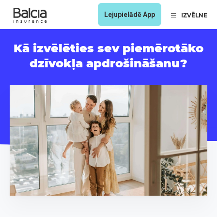
Lejupielādē App
IZVĒLNE
Kā izvēlēties sev piemērotāko
dzīvokļa apdrošināšanu?