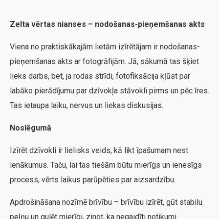
Zelta vērtas nianses – nodošanas-pieņemšanas akts
Viena no praktiskākajām lietām izīrētājam ir nodošanas-
pieņemšanas akts ar fotogrāfijām. Jā, sākumā tas šķiet
lieks darbs, bet, ja rodas strīdi, fotofiksācija kļūst par
labāko pierādījumu par dzīvokļa stāvokli pirms un pēc īres.
Tas ietaupa laiku, nervus un liekas diskusijas.
Noslēgumā
Izīrēt dzīvokli ir lielisks veids, kā likt īpašumam nest
ienākumus. Taču, lai tas tiešām būtu mierīgs un ienesīgs
process, vērts laikus parūpēties par aizsardzību.
Apdrošināšana nozīmē brīvību – brīvību izīrēt, gūt stabilu
peļņu un gulēt mierīgi, zinot, ka negaidīti notikumi