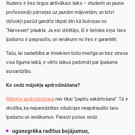
Rudens ir īres tirgus aktīvākais laiks – studenti un jaunie
profesionāļi pārceļas uz jaunām mājvietām, un brīvi
dzīvokļi pazūd gandrīz tikpat ātri kā bulciņas no
“Narvesen” plaukta. Ja esi izīrētājs, šī ir lieliska ziņa: tavs
īpašums ir pieprasīts, un ienākumi no īres ir garantēti.
Taču, lai sadarbība ar īrniekiem būtu mierīga un bez stresa
visa līguma laikā, ir vērts laikus padomāt par īpašuma
aizsardzību.
Ko sedz mājokļa apdrošināšana?
Mājokļa apdrošināšana
nav tikai “papīru sakārtošana”. Tā ir
drošība, ka neparedzētas situācijas neapdraudēs tavu
īpašumu un ienākumus. Parasti polise sedz:
ugunsgrēka radītus bojājumus,