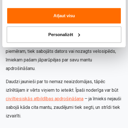
aizsargāta.
Atļaut visu
Bet kā ar īrnieka mantām?
Īpašnieka apdrošināšana sedz dzīvokļa konstrukcijas,
Personalizēt
tehniku un mēbeles, bet ne īrnieka personīgās lietas. Ja,
piemēram, tiek sabojāts dators vai nozagts velosipēds,
īrniekam pašam jāparūpējas par savu mantu
apdrošināšanu.
Daudzi jaunieši par to nemaz neaizdomājas, tāpēc
izīrētājam ir vērts viņiem to ieteikt. Īpaši noderīga var būt
civiltiesiskās atbildības apdrošināšana
– ja īrnieks nejauši
sabojā kāda cita mantu, zaudējumi tiek segti, un strīdi tiek
izvairīti.