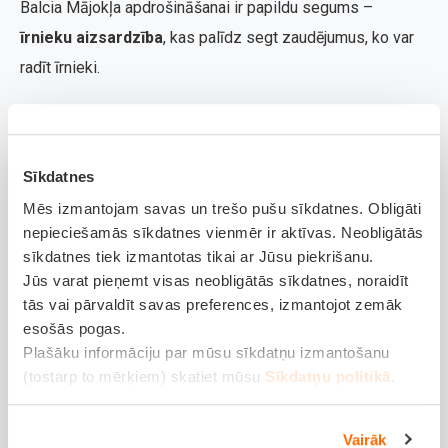
Balcia Mājokļa apdrošināšanai ir papildu segums –
īrnieku aizsardzība
, kas palīdz segt zaudējumus, ko var
radīt īrnieki.
Ko tas nozīmē praksē?
Ja dzīvoklis kļūst neapdzīvojams, piemēram,
Sīkdatnes
plīsusi caurule, apdrošināšana atlīdzina
Mēs izmantojam savas un trešo pušu sīkdatnes. Obligāti
neiegūto īres maksu.
nepieciešamās sīkdatnes vienmēr ir aktīvas. Neobligātās
sīkdatnes tiek izmantotas tikai ar Jūsu piekrišanu.
Ja īrnieks sabojā sienas, tehniku vai mēbeles,
Jūs varat pieņemt visas neobligātās sīkdatnes, noraidīt
izmaksas nav jāsedz no savas kabatas.
tās vai pārvaldīt savas preferences, izmantojot zemāk
esošās pogas.
Pat tad, ja īrnieks pēkšņi izvācas un neatdod
Plašāku informāciju par mūsu sīkdatņu izmantošanu
atslēgas, apdrošināšana nodrošina risinājumu.
(tostarp to mērķiem) skatiet mūsu
Sīkdatņu politikā
.
Tātad – tu izīrē, bet vienlaikus vari būt drošs, ka pat
Vairāk
neparedzētos gadījumos tavs ienākumu plūsma ir