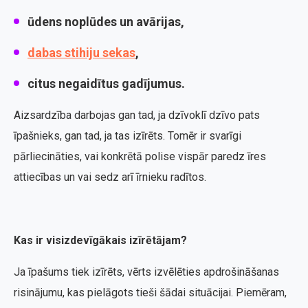
ūdens noplūdes un avārijas,
dabas stihiju sekas
,
citus negaidītus gadījumus.
Aizsardzība darbojas gan tad, ja dzīvoklī dzīvo pats
īpašnieks, gan tad, ja tas izīrēts. Tomēr ir svarīgi
pārliecināties, vai konkrētā polise vispār paredz īres
attiecības un vai sedz arī īrnieku radītos.
Kas ir visizdevīgākais izīrētājam?
Ja īpašums tiek izīrēts, vērts izvēlēties apdrošināšanas
risinājumu, kas pielāgots tieši šādai situācijai. Piemēram,