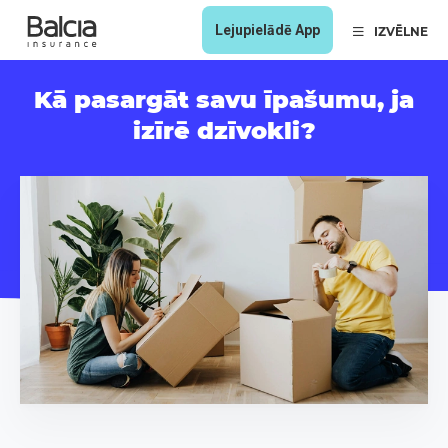
Lejupielādē App
IZVĒLNE
Kā pasargāt savu īpašumu, ja
izīrē dzīvokli?