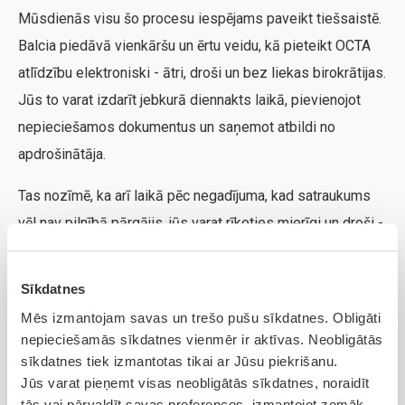
Mūsdienās visu šo procesu iespējams paveikt tiešsaistē.
Balcia piedāvā vienkāršu un ērtu veidu, kā pieteikt OCTA
atlīdzību elektroniski - ātri, droši un bez liekas birokrātijas.
Jūs to varat izdarīt jebkurā diennakts laikā, pievienojot
nepieciešamos dokumentus un saņemot atbildi no
apdrošinātāja.
Tas nozīmē, ka arī laikā pēc negadījuma, kad satraukums
vēl nav pilnībā pārgājis, jūs varat rīkoties mierīgi un droši -
viss būs paveicams dažu klikšķu attālumā Balcia mobilajā
lietotnē.
Sīkdatnes
Kā pieteikt OCTA atlīdzību, ja
Mēs izmantojam savas un trešo pušu sīkdatnes. Obligāti
nepieciešamās sīkdatnes vienmēr ir aktīvas. Neobligātās
esi izraisījis avāriju
sīkdatnes tiek izmantotas tikai ar Jūsu piekrišanu.
Jūs varat pieņemt visas neobligātās sīkdatnes, noraidīt
Ja
noticis ceļa satiksmes negadījums
un pats to esat
tās vai pārvaldīt savas preferences, izmantojot zemāk