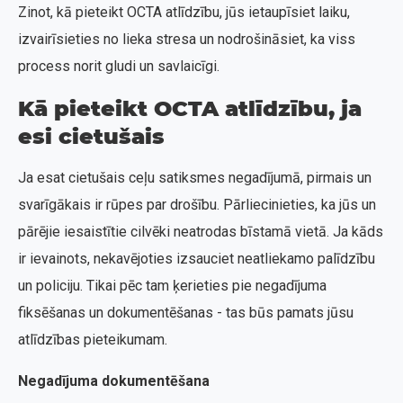
Zinot, kā pieteikt OCTA atlīdzību, jūs ietaupīsiet laiku,
izvairīsieties no lieka stresa un nodrošināsiet, ka viss
process norit gludi un savlaicīgi.
Kā pieteikt OCTA atlīdzību, ja
esi cietušais
Ja esat cietušais ceļu satiksmes negadījumā, pirmais un
svarīgākais ir rūpes par drošību. Pārliecinieties, ka jūs un
pārējie iesaistītie cilvēki neatrodas bīstamā vietā. Ja kāds
ir ievainots, nekavējoties izsauciet neatliekamo palīdzību
un policiju. Tikai pēc tam ķerieties pie negadījuma
fiksēšanas un dokumentēšanas - tas būs pamats jūsu
atlīdzības pieteikumam.
Negadījuma dokumentēšana