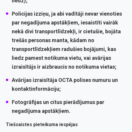
liedz);
Policijas izziņu
, ja abi vadītāji nevar vienoties
par negadījuma apstākļiem, iesaistīti vairāk
nekā divi transportlīdzekļi, ir cietušie, bojāta
trešās personas manta, kādam no
transportlīdzekļiem radušies bojājumi, kas
liedz pamest notikuma vietu, vai avārijas
izraisītājs ir aizbraucis no notikuma vietas;
Avārijas izraisītāja
OCTA polises numuru
un
kontaktinformāciju;
Fotogrāfijas un citus pierādījumus
par
negadījuma apstākļiem.
Tiešsaistes pieteikuma iespējas