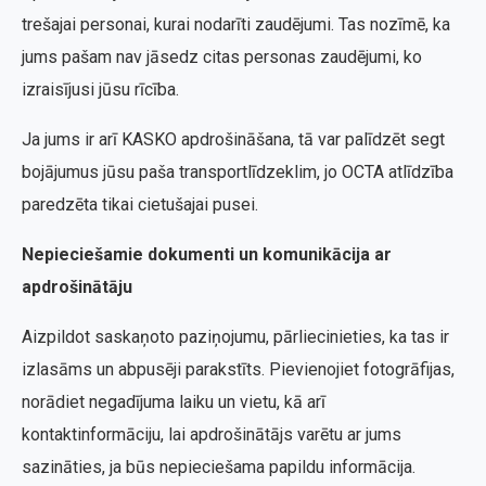
trešajai personai, kurai nodarīti zaudējumi. Tas nozīmē, ka
jums pašam nav jāsedz citas personas zaudējumi, ko
izraisījusi jūsu rīcība.
Ja jums ir arī KASKO apdrošināšana, tā var palīdzēt segt
bojājumus jūsu paša transportlīdzeklim, jo OCTA atlīdzība
paredzēta tikai cietušajai pusei.
Nepieciešamie dokumenti un komunikācija ar
apdrošinātāju
Aizpildot saskaņoto paziņojumu, pārliecinieties, ka tas ir
izlasāms un abpusēji parakstīts. Pievienojiet fotogrāfijas,
norādiet negadījuma laiku un vietu, kā arī
kontaktinformāciju, lai apdrošinātājs varētu ar jums
sazināties, ja būs nepieciešama papildu informācija.