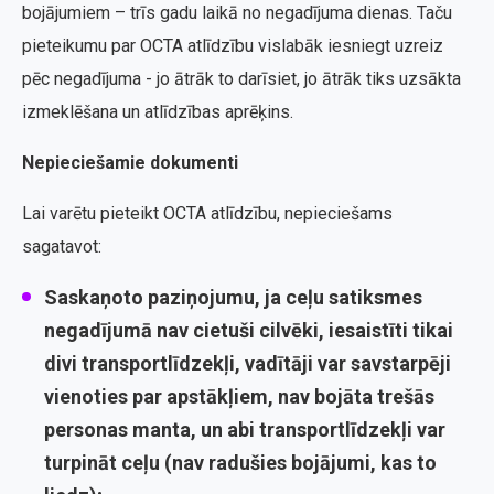
bojājumiem – trīs gadu laikā no negadījuma dienas. Taču
pieteikumu par OCTA atlīdzību vislabāk iesniegt uzreiz
pēc negadījuma - jo ātrāk to darīsiet, jo ātrāk tiks uzsākta
izmeklēšana un atlīdzības aprēķins.
Nepieciešamie dokumenti
Lai varētu pieteikt OCTA atlīdzību, nepieciešams
sagatavot:
Saskaņoto paziņojumu
, ja ceļu satiksmes
negadījumā nav cietuši cilvēki, iesaistīti tikai
divi transportlīdzekļi, vadītāji var savstarpēji
vienoties par apstākļiem, nav bojāta trešās
personas manta, un abi transportlīdzekļi var
turpināt ceļu (nav radušies bojājumi, kas to