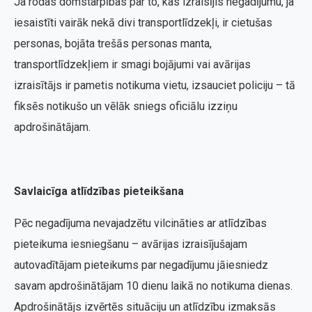
Ja rodas domstarpības par to, kas izraisījis negadījumu, ja
iesaistīti vairāk nekā divi transportlīdzekļi, ir cietušas
personas, bojāta trešās personas manta,
transportlīdzekļiem ir smagi bojājumi vai avārijas
izraisītājs ir pametis notikuma vietu, izsauciet policiju – tā
fiksēs notikušo un vēlāk sniegs oficiālu izziņu
apdrošinātājam.
Savlaicīga atlīdzības pieteikšana
Pēc negadījuma nevajadzētu vilcināties ar atlīdzības
pieteikuma iesniegšanu – avārijas izraisījušajam
autovadītājam pieteikums par negadījumu jāiesniedz
savam apdrošinātājam 10 dienu laikā no notikuma dienas.
Apdrošinātājs izvērtēs situāciju un atlīdzību izmaksās