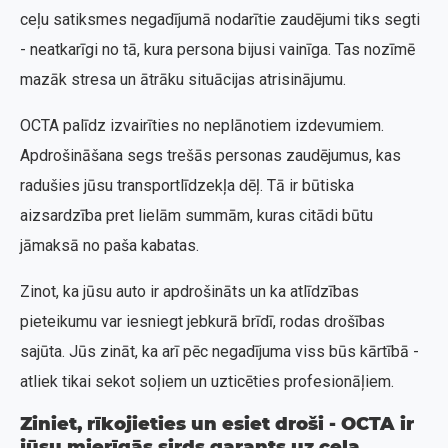
ceļu satiksmes negadījumā nodarītie zaudējumi tiks segti
- neatkarīgi no tā, kura persona bijusi vainīga. Tas nozīmē
mazāk stresa un ātrāku situācijas atrisinājumu.
OCTA palīdz izvairīties no neplānotiem izdevumiem.
Apdrošināšana segs trešās personas zaudējumus, kas
radušies jūsu transportlīdzekļa dēļ. Tā ir būtiska
aizsardzība pret lielām summām, kuras citādi būtu
jāmaksā no paša kabatas.
Zinot, ka jūsu auto ir apdrošināts un ka atlīdzības
pieteikumu var iesniegt jebkurā brīdī, rodas drošības
sajūta. Jūs zināt, ka arī pēc negadījuma viss būs kārtībā -
atliek tikai sekot soļiem un uzticēties profesionāļiem.
Ziniet, rīkojieties un esiet droši - OCTA ir
jūsu mierīgās sirds garants uz ceļa