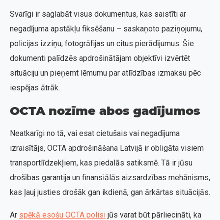
Svarīgi ir saglabāt visus dokumentus, kas saistīti ar
negadījuma apstākļu fiksēšanu – saskaņoto paziņojumu,
policijas izziņu, fotogrāfijas un citus pierādījumus. Šie
dokumenti palīdzēs apdrošinātājam objektīvi izvērtēt
situāciju un pieņemt lēmumu par atlīdzības izmaksu pēc
iespējas ātrāk.
OCTA nozīme abos gadījumos
Neatkarīgi no tā, vai esat cietušais vai negadījuma
izraisītājs, OCTA apdrošināšana Latvijā ir obligāta visiem
transportlīdzekļiem, kas piedalās satiksmē. Tā ir jūsu
drošības garantija un finansiālās aizsardzības mehānisms,
kas ļauj justies drošāk gan ikdienā, gan ārkārtas situācijās.
Ar
spēkā esošu OCTA polisi
jūs varat būt pārliecināti, ka