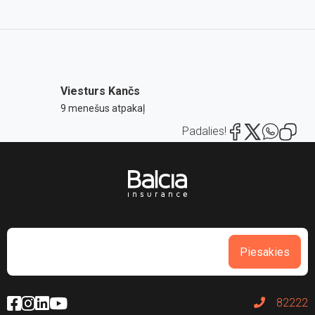
Viesturs Kančs
9 menešus atpakaļ
Padalies!
Piesakies
82222