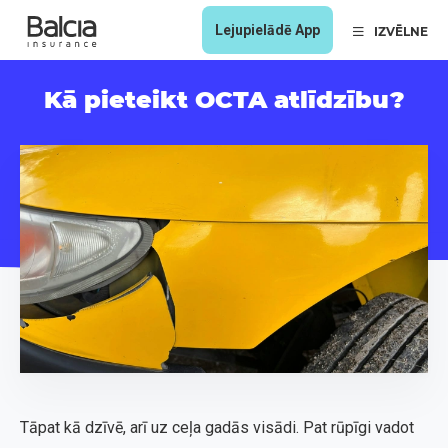
Lejupielādē App
IZVĒLNE
Kā pieteikt OCTA atlīdzību?
Tāpat kā dzīvē, arī uz ceļa gadās visādi. Pat rūpīgi vadot