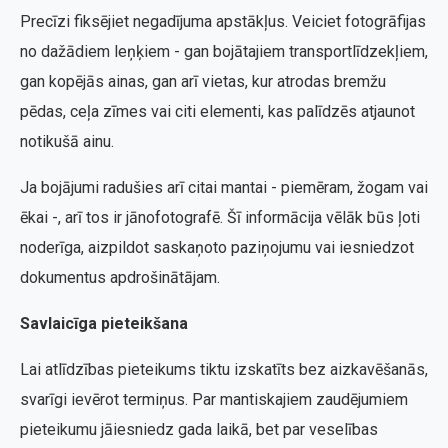
Precīzi fiksējiet negadījuma apstākļus. Veiciet fotogrāfijas
no dažādiem leņķiem - gan bojātajiem transportlīdzekļiem,
gan kopējās ainas, gan arī vietas, kur atrodas bremžu
pēdas, ceļa zīmes vai citi elementi, kas palīdzēs atjaunot
notikušā ainu.
Ja bojājumi radušies arī citai mantai - piemēram, žogam vai
ēkai -, arī tos ir jānofotografē. Šī informācija vēlāk būs ļoti
noderīga, aizpildot saskaņoto paziņojumu vai iesniedzot
dokumentus apdrošinātājam.
Savlaicīga pieteikšana
Lai atlīdzības pieteikums tiktu izskatīts bez aizkavēšanās,
svarīgi ievērot termiņus. Par mantiskajiem zaudējumiem
pieteikumu jāiesniedz gada laikā, bet par veselības