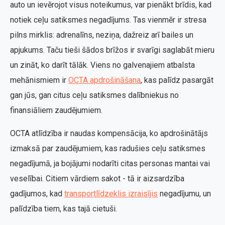
auto un ievērojot visus noteikumus, var pienākt brīdis, kad
notiek ceļu satiksmes negadījums. Tas vienmēr ir stresa
pilns mirklis: adrenalīns, neziņa, dažreiz arī bailes un
apjukums. Taču tieši šādos brīžos ir svarīgi saglabāt mieru
un zināt, ko darīt tālāk. Viens no galvenajiem atbalsta
mehānismiem ir
OCTA apdrošināšana
, kas palīdz pasargāt
gan jūs, gan citus ceļu satiksmes dalībniekus no
finansiāliem zaudējumiem.
OCTA atlīdzība ir naudas kompensācija, ko apdrošinātājs
izmaksā par zaudējumiem, kas radušies ceļu satiksmes
negadījumā, ja bojājumi nodarīti citas personas mantai vai
veselībai. Citiem vārdiem sakot - tā ir aizsardzība
gadījumos, kad
transportlīdzeklis izraisījis
negadījumu, un
palīdzība tiem, kas tajā cietuši.