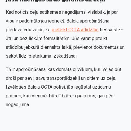
Kad noticis ceļu satiksmes negadījums, vislabāk, ja par
visu ir padomāts jau iepriekš. Balcia apdrošināšana
piedāvā ērtu veidu, kā
pieteikt OCTA atlīdzību
tiešsaistē -
ātri un bez liekām formalitātēm. Jūs varat pieteikt
atlīdzību jebkurā diennakts laikā, pievienot dokumentus un
sekot līdzi pieteikuma izskatīšanai.
Tā ir apdrošināšana, kas domāta cilvēkiem, kuri vēlas būt
droši par sevi, savu transportlīdzekli un citiem uz ceļa.
Izvēloties Balcia OCTA polisi, jūs iegūstat uzticamu
partneri, kas vienmēr būs līdzās - gan pirms, gan pēc
negadījuma.