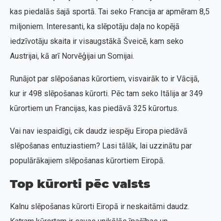
kas piedalās šajā sportā. Tai seko Francija ar apmēram 8,5
miljoniem. Interesanti, ka slēpotāju daļa no kopējā
iedzīvotāju skaita ir visaugstākā Šveicē, kam seko
Austrijai, kā arī Norvēģijai un Somijai.
Runājot par slēpošanas kūrortiem, visvairāk to ir Vācijā,
kur ir 498 slēpošanas kūrorti. Pēc tam seko Itālija ar 349
kūrortiem un Francijas, kas piedāvā 325 kūrortus.
Vai nav iespaidīgi, cik daudz iespēju Eiropa piedāvā
slēpošanas entuziastiem? Lasi tālāk, lai uzzinātu par
populārākajiem slēpošanas kūrortiem Eiropā.
Top kūrorti pēc valsts
Kalnu slēpošanas kūrorti Eiropā ir neskaitāmi daudz.