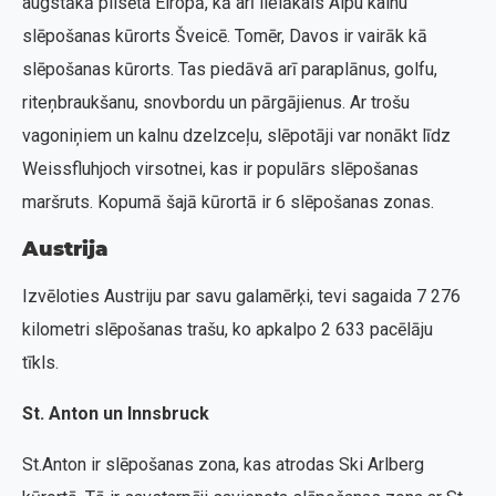
augstākā pilsēta Eiropā, kā arī lielākais Alpu kalnu
slēpošanas kūrorts Šveicē. Tomēr, Davos ir vairāk kā
slēpošanas kūrorts. Tas piedāvā arī paraplānus, golfu,
riteņbraukšanu, snovbordu un pārgājienus. Ar trošu
vagoniņiem un kalnu dzelzceļu, slēpotāji var nonākt līdz
Weissfluhjoch virsotnei, kas ir populārs slēpošanas
maršruts. Kopumā šajā kūrortā ir 6 slēpošanas zonas.
Austrija
Izvēloties Austriju par savu galamērķi, tevi sagaida 7 276
kilometri slēpošanas trašu, ko apkalpo 2 633 pacēlāju
tīkls.
St. Anton un Innsbruck
St.Anton ir slēpošanas zona, kas atrodas Ski Arlberg