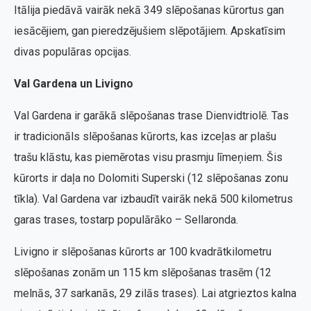
Itālija piedāvā vairāk nekā 349 slēpošanas kūrortus gan
iesācējiem, gan pieredzējušiem slēpotājiem. Apskatīsim
divas populāras opcijas.
Val Gardena un Livigno
Val Gardena ir garākā slēpošanas trase Dienvidtriolē. Tas
ir tradicionāls slēpošanas kūrorts, kas izceļas ar plašu
trašu klāstu, kas piemērotas visu prasmju līmeņiem. Šis
kūrorts ir daļa no Dolomiti Superski (12 slēpošanas zonu
tīkla). Val Gardena var izbaudīt vairāk nekā 500 kilometrus
garas trases, tostarp populārāko – Sellaronda.
Livigno ir slēpošanas kūrorts ar 100 kvadrātkilometru
slēpošanas zonām un 115 km slēpošanas trasēm (12
melnās, 37 sarkanās, 29 zilās trases). Lai atgrieztos kalna