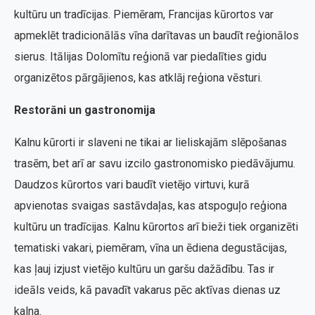
kultūru un tradīcijas. Piemēram, Francijas kūrortos var
apmeklēt tradicionālās vīna darītavas un baudīt reģionālos
sierus. Itālijas Dolomītu reģionā var piedalīties gidu
organizētos pārgājienos, kas atklāj reģiona vēsturi.
Restorāni un gastronomija
Kalnu kūrorti ir slaveni ne tikai ar lieliskajām slēpošanas
trasēm, bet arī ar savu izcilo gastronomisko piedāvājumu.
Daudzos kūrortos vari baudīt vietējo virtuvi, kurā
apvienotas svaigas sastāvdaļas, kas atspoguļo reģiona
kultūru un tradīcijas. Kalnu kūrortos arī bieži tiek organizēti
tematiski vakari, piemēram, vīna un ēdiena degustācijas,
kas ļauj izjust vietējo kultūru un garšu dažādību. Tas ir
ideāls veids, kā pavadīt vakarus pēc aktīvas dienas uz
kalna.