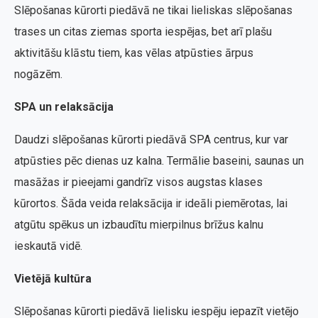
Slēpošanas kūrorti piedāvā ne tikai lieliskas slēpošanas
trases un citas ziemas sporta iespējas, bet arī plašu
aktivitāšu klāstu tiem, kas vēlas atpūsties ārpus
nogāzēm.
SPA un relaksācija
Daudzi slēpošanas kūrorti piedāvā SPA centrus, kur var
atpūsties pēc dienas uz kalna. Termālie baseini, saunas un
masāžas ir pieejami gandrīz visos augstas klases
kūrortos. Šāda veida relaksācija ir ideāli piemērotas, lai
atgūtu spēkus un izbaudītu mierpilnus brīžus kalnu
ieskautā vidē.
Vietējā kultūra
Slēpošanas kūrorti piedāvā lielisku iespēju iepazīt vietējo