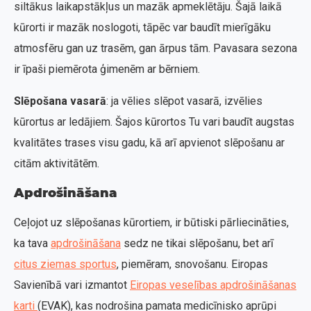
siltākus laikapstākļus un mazāk apmeklētāju. Šajā laikā
kūrorti ir mazāk noslogoti, tāpēc var baudīt mierīgāku
atmosfēru gan uz trasēm, gan ārpus tām. Pavasara sezona
ir īpaši piemērota ģimenēm ar bērniem.
Slēpošana vasarā
: ja vēlies slēpot vasarā, izvēlies
kūrortus ar ledājiem. Šajos kūrortos Tu vari baudīt augstas
kvalitātes trases visu gadu, kā arī apvienot slēpošanu ar
citām aktivitātēm.
Apdrošināšana
Ceļojot uz slēpošanas kūrortiem, ir būtiski pārliecināties,
ka tava
apdrošināšana
sedz ne tikai slēpošanu, bet arī
citus ziemas sportus
, piemēram, snovošanu. Eiropas
Savienībā vari izmantot
Eiropas veselības apdrošināšanas
karti
(EVAK), kas nodrošina pamata medicīnisko aprūpi