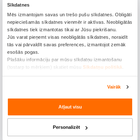
Sīkdatnes
vagoniņi un 38 pacēlāji.
Mēs izmantojam savas un trešo pušu sīkdatnes. Obligāti
nepieciešamās sīkdatnes vienmēr ir aktīvas. Neobligātās
Slēpošanas kūrorts Jasna (Jasná Nízke Tatry) atrodas
sīkdatnes tiek izmantotas tikai ar Jūsu piekrišanu.
Slovākijā, Liptovas (Liptov) reģionā. Šo Tatru slēpošanas
Jūs varat pieņemt visas neobligātās sīkdatnes, noraidīt
kūrortu ieskauj ļoti skaista daba. Jasná Nízke Tatry
tās vai pārvaldīt savas preferences, izmantojot zemāk
slēpošanas kūrortā ir garākās slēpošanas trases
esošās pogas.
Plašāku informāciju par mūsu sīkdatņu izmantošanu
Slovākijā, kas sadalītas 5 apgabalos – Záhradky, Jasná,
(tostarp to mērķiem) skatiet mūsu
Sīkdatņu politikā
.
Otupné, Srdiečko un Kosodrevina. Pieejama nakšņošana
viesnīcā.
Vairāk
Pamporovo ir slēpošanas kūrorts Bulgārijā, kas kopš
2016.gada ir apvienojies ar Mechi Chal. Starp abām zonām
Atļaut visu
kursē autobusi. Piedāvātās nogāzes ir dažādas grūtības
pakāpes, no zaļajām līdz melnajām. Pamporovo ir ideāls
Personalizēt
galamērķis iesācējiem. Pamporovo atrodas 1 650 m