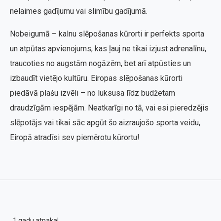
nelaimes gadījumu vai slimību gadījumā.
Nobeigumā – kalnu slēpošanas kūrorti ir perfekts sporta
un atpūtas apvienojums, kas ļauj ne tikai izjust adrenalīnu,
traucoties no augstām nogāzēm, bet arī atpūsties un
izbaudīt vietējo kultūru. Eiropas slēpošanas kūrorti
piedāvā plašu izvēli – no luksusa līdz budžetam
draudzīgām iespējām. Neatkarīgi no tā, vai esi pieredzējis
slēpotājs vai tikai sāc apgūt šo aizraujošo sporta veidu,
Eiropā atradīsi sev piemērotu kūrortu!
1 gadu atpakal