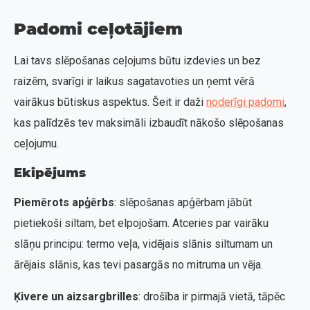
Padomi ceļotājiem
Lai tavs slēpošanas ceļojums būtu izdevies un bez
raizēm, svarīgi ir laikus sagatavoties un ņemt vērā
vairākus būtiskus aspektus. Šeit ir daži
noderīgi padomi
,
kas palīdzēs tev maksimāli izbaudīt nākošo slēpošanas
ceļojumu.
Ekipējums
Piemērots apģērbs
: slēpošanas apģērbam jābūt
pietiekoši siltam, bet elpojošam. Atceries par vairāku
slāņu principu: termo veļa, vidējais slānis siltumam un
ārējais slānis, kas tevi pasargās no mitruma un vēja.
Ķivere un aizsargbrilles
: drošība ir pirmajā vietā, tāpēc