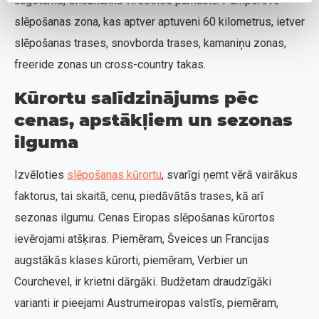
augstumā, Snezhanka virsotnes pamatnē. Pamporovo
slēpošanas zona, kas aptver aptuveni 60 kilometrus, ietver
slēpošanas trases, snovborda trases, kamaniņu zonas,
freeride zonas un cross-country takas.
Kūrortu salīdzinājums pēc
cenas, apstākļiem un sezonas
ilguma
Izvēloties
slēpošanas kūrortu
, svarīgi ņemt vērā vairākus
faktorus, tai skaitā, cenu, piedāvātās trases, kā arī
sezonas ilgumu. Cenas Eiropas slēpošanas kūrortos
ievērojami atšķiras. Piemēram, Šveices un Francijas
augstākās klases kūrorti, piemēram, Verbier un
Courchevel, ir krietni dārgāki. Budžetam draudzīgāki
varianti ir pieejami Austrumeiropas valstīs, piemēram,