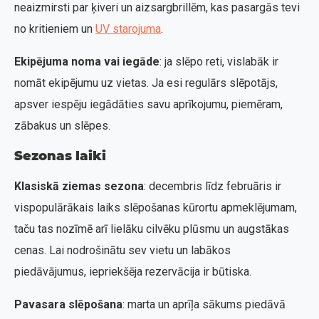
neaizmirsti par ķiveri un aizsargbrillēm, kas pasargās tevi
no kritieniem un
UV starojuma
.
Ekipējuma noma vai iegāde
: ja slēpo reti, vislabāk ir
nomāt ekipējumu uz vietas. Ja esi regulārs slēpotājs,
apsver iespēju iegādāties savu aprīkojumu, piemēram,
zābakus un slēpes.
Sezonas laiki
Klasiskā ziemas sezona
: decembris līdz februāris ir
vispopulārākais laiks slēpošanas kūrortu apmeklējumam,
taču tas nozīmē arī lielāku cilvēku plūsmu un augstākas
cenas. Lai nodrošinātu sev vietu un labākos
piedāvājumus, iepriekšēja rezervācija ir būtiska.
Pavasara slēpošana
: marta un aprīļa sākums piedāvā