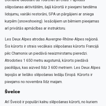
slēpošanas aktivitātēm, šajā kūrortā ir pieejami tandēma
lidojumu, vairāki restorāni, SPA un pārgājieni ar sniega
kurpēm (snowshoeing). Iesācējiem un bērniem pieejamas
arī privātās apmācības ar instruktoru.
Les Deux Alpes atrodas Auvergne-Rhône-Alpes reģionā.
Šis kūrorts ir otrais vecākais slēpošanas kūrorts Francijā
pēc Chamonix un piedāvā neaizmirstamu pieredzi.
Atrodoties 1 650 metru augstumā, kūrorts piedāvā
pacēlājus, kas aizved līdz 3 600 metriem. Les Deux Alpes
lepojās ar lielāko slēpošanas ledāju Eiropā. Kūrorts ir
pieejams no novembra līdz maijam.
Šveice
Arī Šveicē ir populāri kalnu slēpošanas kūrorti, no kuriem