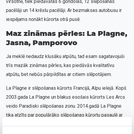
virsotnē, tiek piedāvātas 6 gondolas, 12 slēpošanas
pacēlāji un 14 krēslu pacēlāji. Ar bezmaksas autobusu ir
iespējams nonākt kūrorta otrā pusē.
Maz zināmas pērles: La Plagne,
Jasna, Pamporovo
Ja meklē nedaudz klusāku atpūtu, tad esam sagatavojuši
trīs mazāk zināmas pērles, kas piedāvās kvalitatīvu
atpūtu, bet nebūs pārpildītas ar citiem slēpotājiem.
La Plagne ir slēpošanas kūrorts Francijā, Alpu ielejā. Kopš
2003.gada La Plagne un blakus esošais kūrorts Les Arcs
veido Paradiski slēpošanas zonu. 2014.gadā La Plagne
tika atzīts par populārāko slēpošanas kūrortu pasaulē ar
vidēji vairāk nekā 2,5 miljoniem apmeklētāju (sezonā).
Kūrorts piedāvā 225 km nogāzes, pieejami 2 trošu