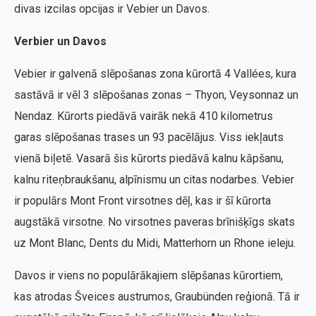
divas izcilas opcijas ir Vebier un Davos.
Verbier un Davos
Vebier ir galvenā slēpošanas zona kūrortā 4 Vallées, kura
sastāvā ir vēl 3 slēpošanas zonas – Thyon, Veysonnaz un
Nendaz. Kūrorts piedāvā vairāk nekā 410 kilometrus
garas slēpošanas trases un 93 pacēlājus. Viss iekļauts
vienā biļetē. Vasarā šis kūrorts piedāvā kalnu kāpšanu,
kalnu riteņbraukšanu, alpīnismu un citas nodarbes. Vebier
ir populārs Mont Front virsotnes dēļ, kas ir šī kūrorta
augstākā virsotne. No virsotnes paveras brīnišķīgs skats
uz Mont Blanc, Dents du Midi, Matterhorn un Rhone ieleju.
Davos ir viens no populārākajiem slēpšanas kūrortiem,
kas atrodas Šveices austrumos, Graubünden reģionā. Tā ir