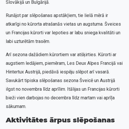
Slovākijā un Bulgārijā.
Runājot par slēpošanas apstākļiem, tie lielā mērā ir
atkarīgi no kūrorta atrašanās vietas un augstuma. Šveices
un Francijas kūrorti var lepoties ar labu sniega kvalitāti un
labi uzturētām trasēm.
Arī sezona dažādiem kūrortiem var atšķirties. Kūrorti ar
augstiem ledājiem, piemēram, Les Deux Alpes Francijā vai
Hintertux Austrijā, piedāvā iespēju slēpot arī vasarā.
Savukārt tipiska slēpošanas sezona Šveicē un Austrijā
ilgst no novembra līdz aprīlim. Itālijas un Francijas kūrorti
bieži vien darbojas no decembra līdz martam vai aprīļa
sākumam.
Aktivitātes ārpus slēpošanas