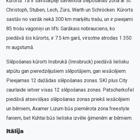
kūrortā. Tā ir savstarpēji savienota slēpošanas zona ar St.
Christoph, Stuben, Lech, Zürs, Warth un Schröcken. Kūrorts
sastāv no vairāk nekā 300 km marķētu trašu, un ir pieejami
85 trošu vagoniņi un lifti. Garākais nobrauciens, ko
piedāvā šis kūrorts, ir 7.5 km garš, virsotne atrodas 1 350
m augstumā.
Slēpošanas kūrorti Insbrukā (Innsbruck) piedāvā lielisku
atpūtu gan pieredzējušiem slēpotājiem, gan iesācējiem.
Pieejamas 12 dažādas slēpošanas zonas. SKI plus City
caurlaide ietver visas 12 slēpošanas zonas. Patscherkofel
piedāvā atsevišķas slēpošanas zonas priekš iesācējiem
un bērniem, Axamer Lizum būs piemērota zona freestyle
faniem, bet Kühtai būs lieliska izvēle ģimenēm ar bērniem.
Itālija