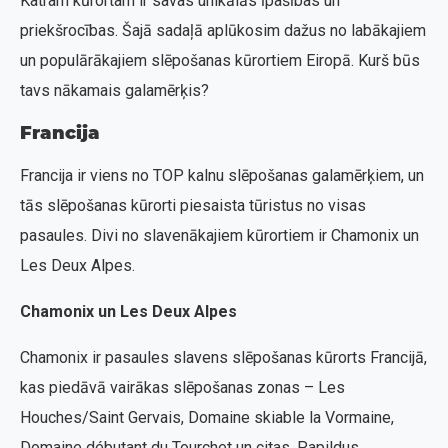
Katram kūrortam ir savas unikālās īpašības un
priekšrocības. Šajā sadaļā aplūkosim dažus no labākajiem
un populārākajiem slēpošanas kūrortiem Eiropā. Kurš būs
tavs nākamais galamērķis?
Francija
Francija ir viens no TOP kalnu slēpošanas galamērķiem, un
tās slēpošanas kūrorti piesaista tūristus no visas
pasaules. Divi no slavenākajiem kūrortiem ir Chamonix un
Les Deux Alpes.
Chamonix un Les Deux Alpes
Chamonix ir pasaules slavens slēpošanas kūrorts Francijā,
kas piedāvā vairākas slēpošanas zonas – Les
Houches/Saint Gervais, Domaine skiable la Vormaine,
Domaine débutant du Tourchet un citas. Papildus