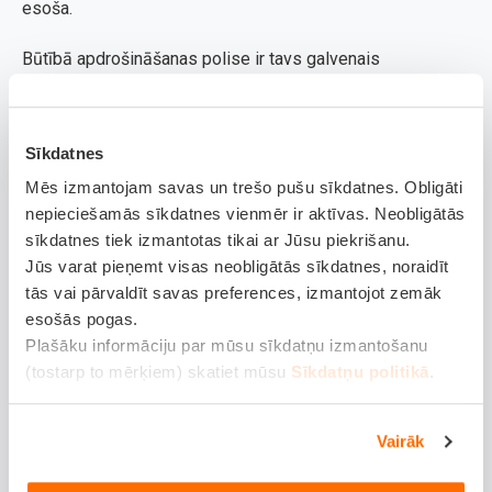
esoša.
Būtībā apdrošināšanas polise ir tavs galvenais
pierādījums, tāpēc ir vērts saglabāt tās kopiju telefonā kā
bildi - tā dati būs pieejami dažu sekunžu laikā, arī ja
Sīkdatnes
pazudīs internets.
Mēs izmantojam savas un trešo pušu sīkdatnes. Obligāti
Kā pārbaudīt KASKO derīguma termiņu
nepieciešamās sīkdatnes vienmēr ir aktīvas. Neobligātās
apdrošinātāja mājaslapā?
sīkdatnes tiek izmantotas tikai ar Jūsu piekrišanu.
Jūs varat pieņemt visas neobligātās sīkdatnes, noraidīt
Mūsdienās pārbaudīt KASKO derīguma termiņu tiešsaistē
tās vai pārvaldīt savas preferences, izmantojot zemāk
ir tikpat vienkārši kā apskatīties laikapstākļus. Lielākā
esošās pogas.
daļa apdrošinātāju piedāvā klientu pašapkalpošanās
Plašāku informāciju par mūsu sīkdatņu izmantošanu
(tostarp to mērķiem) skatiet mūsu
Sīkdatņu politikā
.
portālus, kur visa informācija par tavu auto ir apkopota
vienuviet.
Vairāk
Viss, kas tev jādara, ir jāieiet savā profilā. Piemēram,
Balcia
mājaslapā vai lietotnē tu vari zibensātri pārskatīt