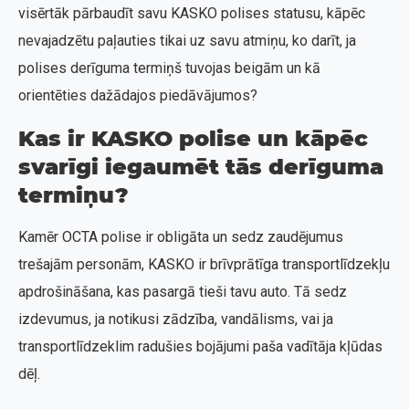
visērtāk pārbaudīt savu KASKO polises statusu, kāpēc
nevajadzētu paļauties tikai uz savu atmiņu, ko darīt, ja
polises derīguma termiņš tuvojas beigām un kā
orientēties dažādajos piedāvājumos?
Kas ir KASKO polise un kāpēc
svarīgi iegaumēt tās derīguma
termiņu?
Kamēr OCTA polise ir obligāta un sedz zaudējumus
trešajām personām, KASKO ir brīvprātīga transportlīdzekļu
apdrošināšana, kas pasargā tieši tavu auto. Tā sedz
izdevumus, ja notikusi zādzība, vandālisms, vai ja
transportlīdzeklim radušies bojājumi paša vadītāja kļūdas
dēļ.