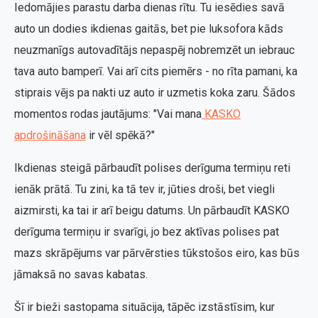
Iedomājies parastu darba dienas rītu. Tu iesēdies savā
auto un dodies ikdienas gaitās, bet pie luksofora kāds
neuzmanīgs autovadītājs nepaspēj nobremzēt un iebrauc
tava auto bamperī. Vai arī cits piemērs - no rīta pamani, ka
stiprais vējs pa nakti uz auto ir uzmetis koka zaru. Šādos
momentos rodas jautājums: "Vai mana
KASKO
apdrošināšana
ir vēl spēkā?"
Ikdienas steigā pārbaudīt polises derīguma termiņu reti
ienāk prātā. Tu zini, ka tā tev ir, jūties droši, bet viegli
aizmirsti, ka tai ir arī beigu datums. Un pārbaudīt KASKO
derīguma termiņu ir svarīgi, jo bez aktīvas polises pat
mazs skrāpējums var pārvērsties tūkstošos eiro, kas būs
jāmaksā no savas kabatas.
Šī ir bieži sastopama situācija, tāpēc izstāstīsim, kur