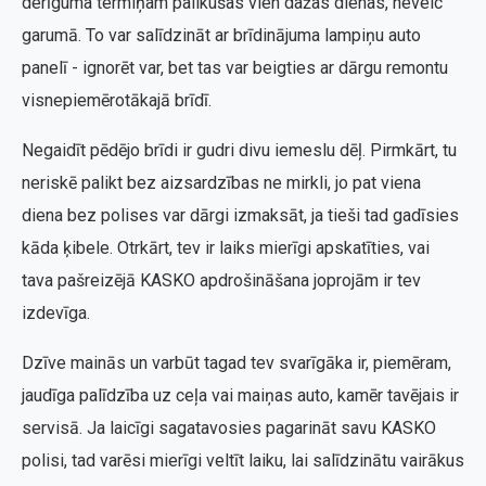
derīguma termiņam palikušas vien dažas dienas, nevelc
garumā. To var salīdzināt ar brīdinājuma lampiņu auto
panelī - ignorēt var, bet tas var beigties ar dārgu remontu
visnepiemērotākajā brīdī.
Negaidīt pēdējo brīdi ir gudri divu iemeslu dēļ. Pirmkārt, tu
neriskē palikt bez aizsardzības ne mirkli, jo pat viena
diena bez polises var dārgi izmaksāt, ja tieši tad gadīsies
kāda ķibele. Otrkārt, tev ir laiks mierīgi apskatīties, vai
tava pašreizējā KASKO apdrošināšana joprojām ir tev
izdevīga.
Dzīve mainās un varbūt tagad tev svarīgāka ir, piemēram,
jaudīga palīdzība uz ceļa vai maiņas auto, kamēr tavējais ir
servisā. Ja laicīgi sagatavosies pagarināt savu KASKO
polisi, tad varēsi mierīgi veltīt laiku, lai salīdzinātu vairākus