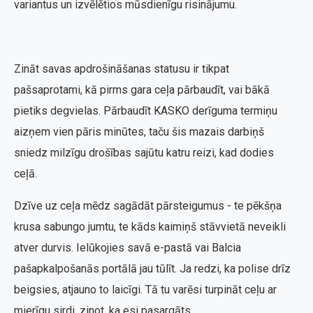
variantus un izvēlētios mūsdienīgu risinājumu.
Zināt savas apdrošināšanas statusu ir tikpat
pašsaprotami, kā pirms gara ceļa pārbaudīt, vai bākā
pietiks degvielas. Pārbaudīt KASKO derīguma termiņu
aizņem vien pāris minūtes, taču šis mazais darbiņš
sniedz milzīgu drošības sajūtu katru reizi, kad dodies
ceļā.
Dzīve uz ceļa mēdz sagādāt pārsteigumus - te pēkšņa
krusa sabungo jumtu, te kāds kaimiņš stāvvietā neveikli
atver durvis. Ielūkojies savā e-pastā vai Balcia
pašapkalpošanās portālā jau tūlīt. Ja redzi, ka polise drīz
beigsies, atjauno to laicīgi. Tā tu varēsi turpināt ceļu ar
mierīgu sirdi, zinot, ka esi pasargāts.