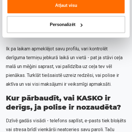
Atļaut visu
visas savas aktīvās KASKO polises. Tev nav jāatceras ne
līguma numurs, ne precīzs datums, kad pirkta
Personalizēt
apdrošināšana, pietiek ar autorizāciju caur internetbanku
vai Smart-ID.
Ik pa laikam apmeklējot savu profilu, vari kontrolēt
derīguma termiņu jebkurā laikā un vietā - pat ja stāvi ceļa
malā un mēģini saprast, vai palīdzība uz ceļa tev vēl
pienākas. Turklāt tiešsaistē uzreiz redzēsi, vai polise ir
aktīva un vai visi maksājumi ir veiksmīgi apmaksāti.
Kur pārbaudīt, vai KASKO ir
derīgs, ja polise ir nozaudēta?
Dzīvē gadās visādi - telefons saplīst, e-pasts tiek bloķēts
vai stresa brīdī vienkārši neatceries savu paroli. Taču