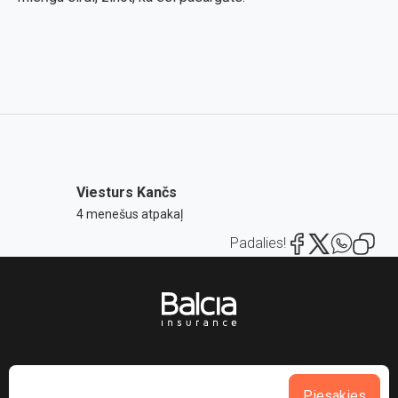
Viesturs Kančs
4 menešus atpakaļ
Padalies!
Piesakies