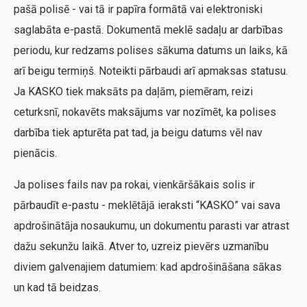
pašā polisē - vai tā ir papīra formātā vai elektroniski
saglabāta e-pastā. Dokumentā meklē sadaļu ar darbības
periodu, kur redzams polises sākuma datums un laiks, kā
arī beigu termiņš. Noteikti pārbaudi arī apmaksas statusu.
Ja KASKO tiek maksāts pa daļām, piemēram, reizi
ceturksnī, nokavēts maksājums var nozīmēt, ka polises
darbība tiek apturēta pat tad, ja beigu datums vēl nav
pienācis.
Ja polises fails nav pa rokai, vienkāršākais solis ir
pārbaudīt e-pastu - meklētājā ieraksti “KASKO” vai sava
apdrošinātāja nosaukumu, un dokumentu parasti var atrast
dažu sekunžu laikā. Atver to, uzreiz pievērs uzmanību
diviem galvenajiem datumiem: kad apdrošināšana sākas
un kad tā beidzas.