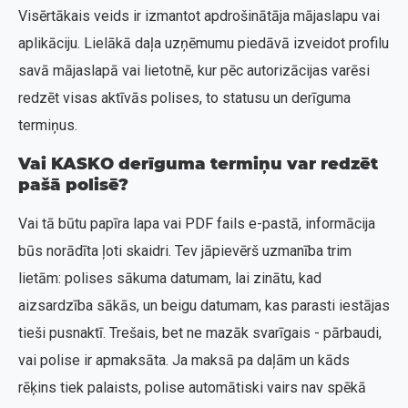
Visērtākais veids ir izmantot apdrošinātāja mājaslapu vai
aplikāciju. Lielākā daļa uzņēmumu piedāvā izveidot profilu
savā mājaslapā vai lietotnē, kur pēc autorizācijas varēsi
redzēt visas aktīvās polises, to statusu un derīguma
termiņus.
Vai KASKO derīguma termiņu var redzēt
pašā polisē?
Vai tā būtu papīra lapa vai PDF fails e-pastā, informācija
būs norādīta ļoti skaidri. Tev jāpievērš uzmanība trim
lietām: polises sākuma datumam, lai zinātu, kad
aizsardzība sākās, un beigu datumam, kas parasti iestājas
tieši pusnaktī. Trešais, bet ne mazāk svarīgais - pārbaudi,
vai polise ir apmaksāta. Ja maksā pa daļām un kāds
rēķins tiek palaists, polise automātiski vairs nav spēkā