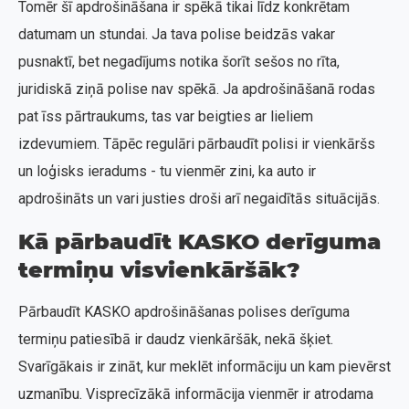
Tomēr šī apdrošināšana ir spēkā tikai līdz konkrētam
datumam un stundai. Ja tava polise beidzās vakar
pusnaktī, bet negadījums notika šorīt sešos no rīta,
juridiskā ziņā polise nav spēkā. Ja apdrošināšanā rodas
pat īss pārtraukums, tas var beigties ar lieliem
izdevumiem. Tāpēc regulāri pārbaudīt polisi ir vienkāršs
un loģisks ieradums - tu vienmēr zini, ka auto ir
apdrošināts un vari justies droši arī negaidītās situācijās.
Kā pārbaudīt KASKO derīguma
termiņu visvienkāršāk?
Pārbaudīt KASKO apdrošināšanas polises derīguma
termiņu patiesībā ir daudz vienkāršāk, nekā šķiet.
Svarīgākais ir zināt, kur meklēt informāciju un kam pievērst
uzmanību. Visprecīzākā informācija vienmēr ir atrodama