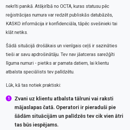
nekrīti panikā. Atšķirībā no OCTA, kuras statusu pēc
reģistrācijas numura var redzēt publiskās datubāzēs,
KASKO informācija ir konfidenciāla, tāpēc svešinieki tai
klāt netiks.
Šādā situācijā drošākais un vienīgais ceļš ir sazināties
tieši ar savu apdrošinātāju. Tev nav jāatceras sarežģīti
līguma numuri - pietiks ar pamata datiem, lai klientu
atbalsta speciālists tev palīdzētu.
Lūk, kā tas notiek praktiski:
Zvani uz klientu atbalsta tālruni vai raksti
mājaslapas čatā. Operatori ir pieraduši pie
šādām situācijām un palīdzēs tev cik vien ātri
tas būs iespējams.