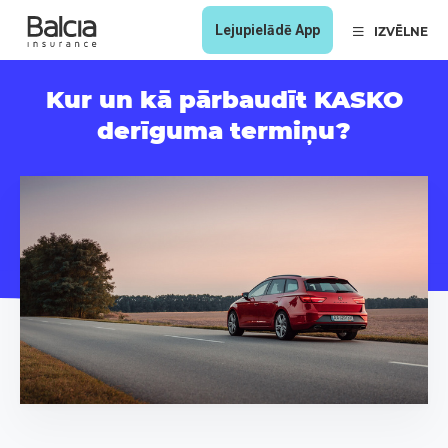
Lejupielādē App
IZVĒLNE
Kur un kā pārbaudīt KASKO
derīguma termiņu?