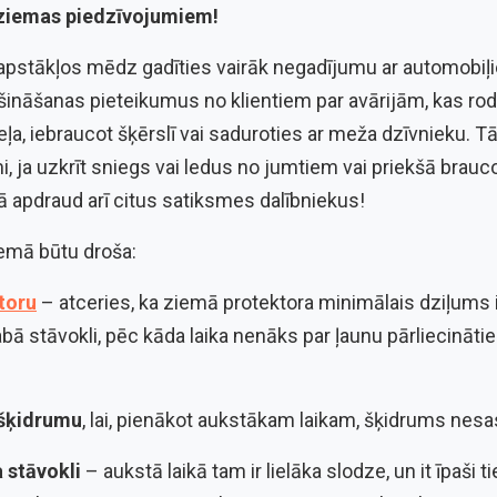
 ziemas piedzīvojumiem!
apstākļos mēdz gadīties vairāk negadījumu ar automobiļ
āšanas pieteikumus no klientiem par avārijām, kas rod
eļa, iebraucot šķērslī vai saduroties ar meža dzīvnieku. 
mi, ja uzkrīt sniegs vai ledus no jumtiem vai priekšā brauc
 apdraud arī citus satiksmes dalībniekus!
ziemā būtu droša:
toru
– atceries, ka ziemā protektora minimālais dziļums 
bā stāvokli, pēc kāda laika nenāks par ļaunu pārliecinātie
u šķidrumu
, lai, pienākot aukstākam laikam, šķidrums nesa
 stāvokli
– aukstā laikā tam ir lielāka slodze, un it īpaši 