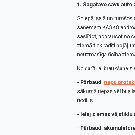
1. Sagatavo savu auto
Sniegā, salā un tumšos 
saņemam KASKO apdrošin
saslīdot, nobraucot no c
ziemā tiek radīti bojāju
neuzmanīga rīcība ziemā
Ko darīt, lai braukšana 
- Pārbaudi
riepu protek
sākumā riepas vēl bija la
nodilis.
- Ielej ziemas vējstikl
- Pārbaudi akumulatora