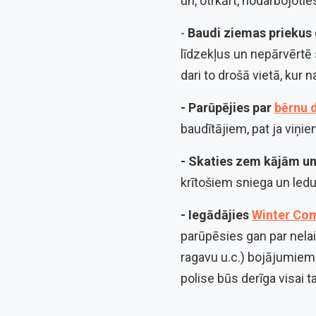
un, otrkārt, nodarbojoti
-
Baudi ziemas priekus 
līdzekļus un nepārvērtē 
dari to drošā vietā, kur 
- Parūpējies par
bērnu 
baudītājiem, pat ja viņi
- Skaties zem kājām un
krītošiem sniega un ledu
- Iegādājies
Winter Co
parūpēsies gan par nel
ragavu u.c.) bojājumiem
polise būs derīga visai t