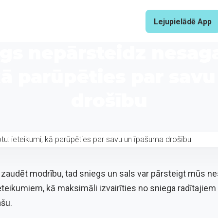
Lejupielādē App
egs nepārsteidz nesag
kā parūpēties par sav
drošību
i zaudēt modrību, tad sniegs un sals var pārsteigt mūs 
ieteikumiem, kā maksimāli izvairīties no sniega radītajie
šu.