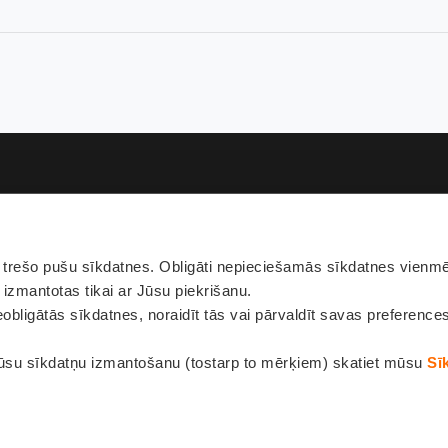
rešo pušu sīkdatnes. Obligāti nepieciešamās sīkdatnes vienmēr
Pie
 izmantotas tikai ar Jūsu piekrišanu.
obligātās sīkdatnes, noraidīt tās vai pārvaldīt savas preference
ūsu sīkdatņu izmantošanu (tostarp to mērķiem) skatiet mūsu
Sī
Privātuma politi