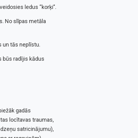
veidosies ledus “korķi”.
s. No slīpas metāla
s un tās neplīstu.
s būs radījis kādus
 biežāk gadās
stas locītavas traumas,
dzeņu satricinājumu),