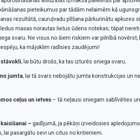
pdrošināšanas atlīdzības izmaksa palielinās par aptuven
ināšanas pieteikumus par tādām nelaimēm kā ugunsgrē
anas rezultātā, cauruļvadu plīšana pārkurinātu apkures s
 ledus masas norautas lietus ūdens notekas; tāpat nereti
ega svaru. Ne visus no šiem riskiem var pilnībā novērst, be
u iespēju, ka mājoklim radīsies zaudējumi!
 stāvokli
, lai būtu drošs, ka tas izturēs sniega svaru.
u no jumta
, lai tā svars nebojātu jumta konstrukcijas un 
camos ceļus un ietves
– tā neļausi sniegam sablīvēties u
 kaisīšanai –
gadījumā, ja pēkšņi izveidosies apledojums,
, lai pasargātu sevi un citus no kritieniem.