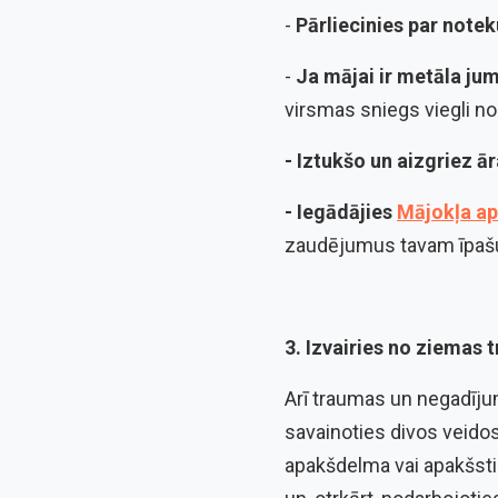
-
Pārliecinies par notek
-
Ja mājai ir metāla jum
virsmas sniegs viegli nos
- Iztukšo un aizgriez ā
- Iegādājies
Mājokļa a
zaudējumus tavam īpa
3. Izvairies no ziemas
Arī traumas un negadīju
savainoties divos veidos
apakšdelma vai apakšst