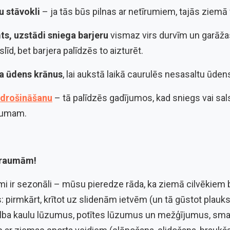
u stāvokli
– ja tās būs pilnas ar netīrumiem, tajās ziemā 
ts, uzstādi sniega barjeru
vismaz virs durvīm un garāža
līd, bet barjera palīdzēs to aizturēt.
ra ūdens krānus
, lai aukstā laikā caurulēs nesasaltu ūden
pdrošināšanu
– tā palīdzēs gadījumos, kad sniegs vai sal
šumam.
 traumām!
mi ir sezonāli – mūsu pieredze rāda, ka ziemā cilvēkiem
: pirmkārt, krītot uz slidenām ietvēm (un tā gūstot plauk
ilba kaulu lūzumus, potītes lūzumus un mežģījumus, sma