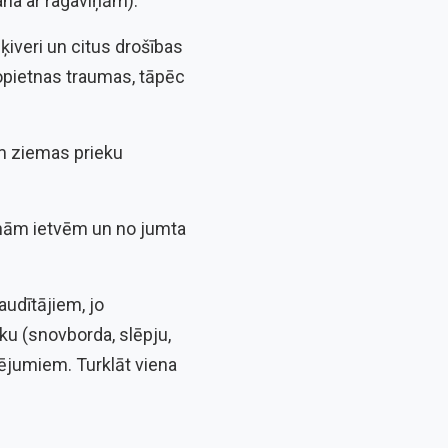
ana ar ragaviņām).
 ķiveri un citus drošības
nopietnas traumas, tāpēc
em ziemas prieku
enām ietvēm un no jumta
udītājiem, jo
u (snovborda, slēpju,
ējumiem. Turklāt viena