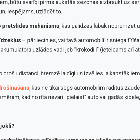
niem, būtu svarīgi pirms aukstās sezonas aizbraukt uz ser
n, iespējams, uzlādēt to.
o pretslīdes mehānismu
, kas palīdzēs labāk nobremzēt u
īdzekļus
– pārliecinies, vai tavā automobilī ir sniega tīrīš
n akumulatora uzlādes vadi jeb “krokodili” (ieteicams arī 
ro drošu distanci, bremzē laicīgi un izvēlies laikapstākļie
rošināšanu
, kas ne tikai segs automobilim radītus zaudē
emēram, kad no rīta nevari “pielaist” auto vai gadās ķibele,
jokli?