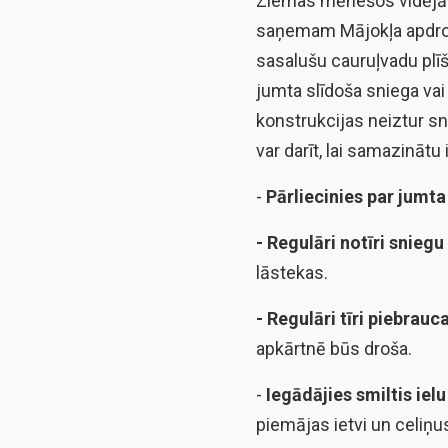
Ziemas mēnešos vidējā a
saņemam Mājokļa apdroš
sasalušu cauruļvadu plīš
jumta slīdoša sniega vai
konstrukcijas neiztur sni
var darīt, lai samazināt
-
Pārliecinies par jumta
- Regulāri notīri snieg
lāstekas.
- Regulāri tīri piebrau
apkārtnē būs droša.
-
Iegādājies smiltis ielu
piemājas ietvi un celiņus