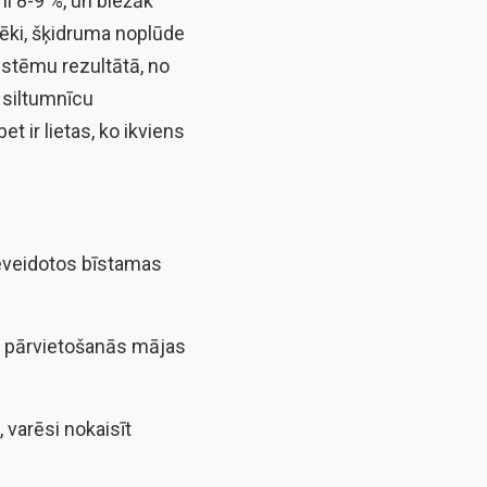
i 8-9 %, un biežāk
ki, šķidruma noplūde
istēmu rezultātā, no
 siltumnīcu
t ir lietas, ko ikviens
neveidotos bīstamas
n pārvietošanās mājas
 varēsi nokaisīt