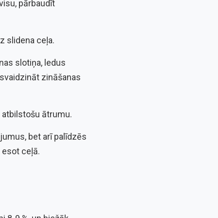
visu, pārbaudīt
z slidena ceļa.
anas slotiņa, ledus
atsvaidzināt zināšanas
m atbilstošu ātrumu.
jumus, bet arī palīdzēs
 esot ceļā.