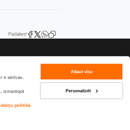
Padalies!
Atļaut visu
 ir aktīvas.
82222
sakies
Personalizēt
s, izmantojot
kdatņu politikā
.
ka
Sīkdatņu politika
Sūdzības un ierosinājumi
Piekļūstamības paziņojums