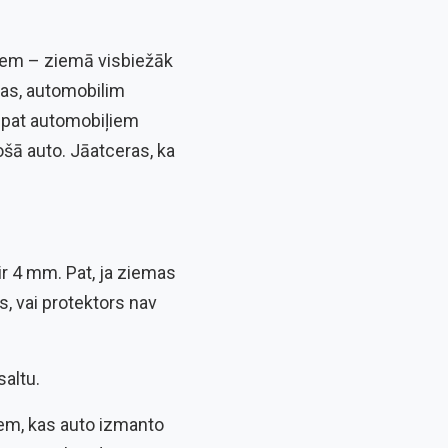
iem – ziemā visbiežāk
as, automobilim
Tāpat automobiļiem
ošā auto. Jāatceras, ka
ir 4 mm. Pat, ja ziemas
s, vai protektors nav
saltu.
tiem, kas auto izmanto