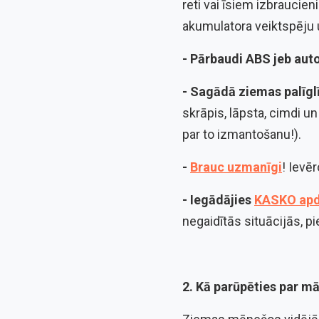
reti vai īsiem izbraucie
akumulatora veiktspēju u
- Pārbaudi ABS jeb aut
- Sagādā ziemas palīgl
skrāpis, lāpsta, cimdi u
par to izmantošanu!).
-
Brauc uzmanīgi
! Ievē
- Iegādājies
KASKO apd
negaidītās situācijās, pi
2. Kā parūpēties par mā