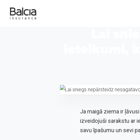
Lai sni
ieteikumi, 
Ja maigā ziema ir ļāvus
izveidojuši sarakstu ar 
savu īpašumu un sevi pa