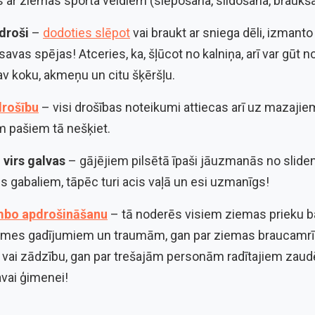
es ar ziemas sporta veidiem (slēpošana, slidošana, braukš
droši
–
dodoties slēpot
vai braukt ar sniega dēli, izmanto
savas spējas! Atceries, ka, šļūcot no kalniņa, arī var gūt 
nav koku, akmeņu un citu šķēršļu.
drošību
– visi drošības noteikumi attiecas arī uz mazaji
em pašiem tā nešķiet.
 virs galvas
– gājējiem pilsētā īpaši jāuzmanās no slid
s gabaliem, tāpēc turi acis vaļā un esi uzmanīgs!
mbo apdrošināšanu
– tā noderēs visiem ziemas prieku ba
aimes gadījumiem un traumām, gan par ziemas braucamrīk
 vai zādzību, gan par trešajām personām radītajiem zaud
avai ģimenei!