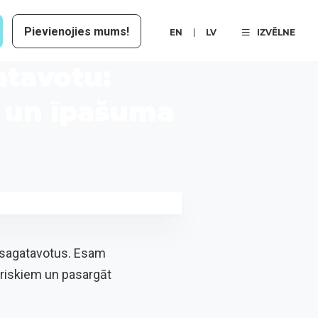
Pievienojies mums!
EN
LV
IZVĒLNE
atavotu:
u un īpašuma
nesagatavotus. Esam
m riskiem un pasargāt