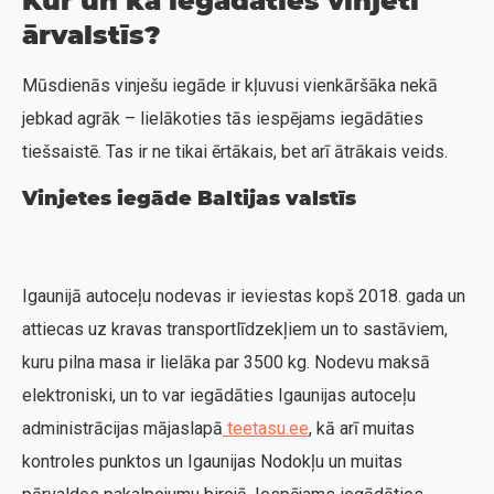
Kur un kā iegādāties vinjeti
ārvalstīs?
Mūsdienās vinješu iegāde ir kļuvusi vienkāršāka nekā
jebkad agrāk – lielākoties tās iespējams iegādāties
tiešsaistē. Tas ir ne tikai ērtākais, bet arī ātrākais veids.
Vinjetes iegāde Baltijas valstīs
Igaunijā autoceļu nodevas ir ieviestas kopš 2018. gada un
attiecas uz kravas transportlīdzekļiem un to sastāviem,
kuru pilna masa ir lielāka par 3500 kg. Nodevu maksā
elektroniski, un to var iegādāties Igaunijas autoceļu
administrācijas mājaslapā
teetasu.ee
, kā arī muitas
kontroles punktos un Igaunijas Nodokļu un muitas