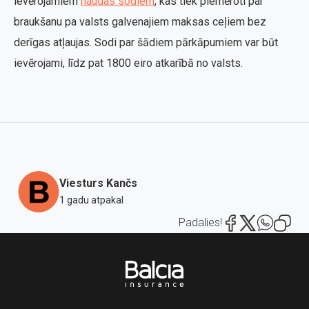
ievērojamiem
naudas sodiem
, kas tiek piemēroti par
braukšanu pa valsts galvenajiem maksas ceļiem bez
derīgas atļaujas. Sodi par šādiem pārkāpumiem var būt
ievērojami, līdz pat 1800 eiro atkarībā no valsts.
Viesturs Kančs
1 gadu atpakal
Padalies!