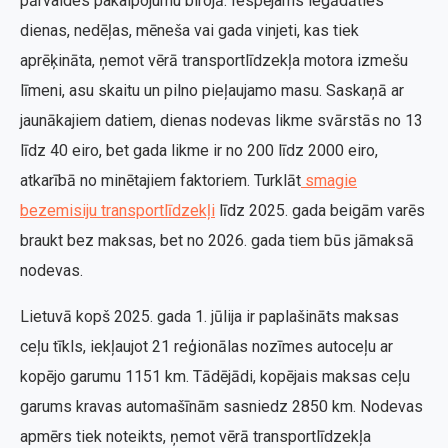
pārvaldes pakalpojumu birojā. Iespējams iegādāties
dienas, nedēļas, mēneša vai gada vinjeti, kas tiek
aprēķināta, ņemot vērā transportlīdzekļa motora izmešu
līmeni, asu skaitu un pilno pieļaujamo masu. Saskaņā ar
jaunākajiem datiem, dienas nodevas likme svārstās no 13
līdz 40 eiro, bet gada likme ir no 200 līdz 2000 eiro,
atkarībā no minētajiem faktoriem. Turklāt
smagie
bezemisiju transportlīdzekļi
līdz 2025. gada beigām varēs
braukt bez maksas, bet no 2026. gada tiem būs jāmaksā
nodevas.
Lietuvā kopš 2025. gada 1. jūlija ir paplašināts maksas
ceļu tīkls, iekļaujot 21 reģionālas nozīmes autoceļu ar
kopējo garumu 1151 km. Tādējādi, kopējais maksas ceļu
garums kravas automašīnām sasniedz 2850 km. Nodevas
apmērs tiek noteikts, ņemot vērā transportlīdzekļa