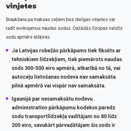
vinjetes
Braukšana pa maksas ceļiem bez derīgas vinjetes var
radīt ievērojamus naudas sodus. Dažādās Eiropas valstīs
sodu apmērs atšķiras.
Ja
Latvijas
robežās pārkāpums tiek fiksēts ar
tehniskiem līdzekļiem, tiek piemērots naudas
sods 300-500 eiro apmērā, atkarībā no tā, vai
autoceļu lietošanas nodeva nav samaksāta
pilnā apmērā vai vispār nav samaksāta.
Igaunijā
par nesamaksātu nodevu
administratīvo pārkāpumu kodekss paredz
sodu transportlīdzekļa vadītājam no 80 līdz
200 eiro, savukārt pārvadātājam šis sods ir