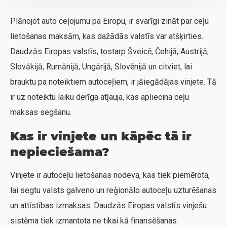
Plānojot auto ceļojumu pa Eiropu, ir svarīgi zināt par ceļu
lietošanas maksām, kas dažādās valstīs var atšķirties.
Daudzās Eiropas valstīs, tostarp Šveicē, Čehijā, Austrijā,
Slovākijā, Rumānijā, Ungārijā, Slovēnijā un citviet, lai
brauktu pa noteiktiem autoceļiem, ir jāiegādājas vinjete. Tā
ir uz noteiktu laiku derīga atļauja, kas apliecina ceļu
maksas segšanu.
Kas ir vinjete un kāpēc tā ir
nepieciešama?
Vinjete ir autoceļu lietošanas nodeva, kas tiek piemērota,
lai segtu valsts galveno un reģionālo autoceļu uzturēšanas
un attīstības izmaksas. Daudzās Eiropas valstīs vinješu
sistēma tiek izmantota ne tikai kā finansēšanas