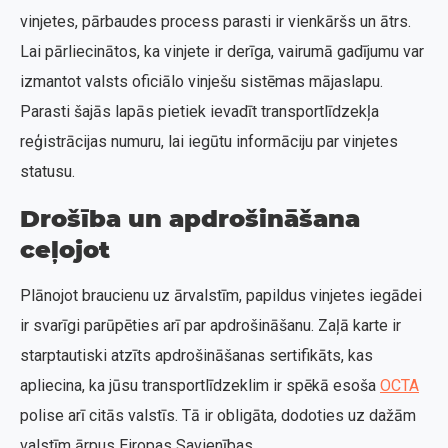
vinjetes, pārbaudes process parasti ir vienkāršs un ātrs.
Lai pārliecinātos, ka vinjete ir derīga, vairumā gadījumu var
izmantot valsts oficiālo vinješu sistēmas mājaslapu.
Parasti šajās lapās pietiek ievadīt transportlīdzekļa
reģistrācijas numuru, lai iegūtu informāciju par vinjetes
statusu.
Drošība un apdrošināšana
ceļojot
Plānojot braucienu uz ārvalstīm, papildus vinjetes iegādei
ir svarīgi parūpēties arī par apdrošināšanu. Zaļā karte ir
starptautiski atzīts apdrošināšanas sertifikāts, kas
apliecina, ka jūsu transportlīdzeklim ir spēkā esoša
OCTA
polise arī citās valstīs. Tā ir obligāta, dodoties uz dažām
valstīm ārpus Eiropas Savienības.