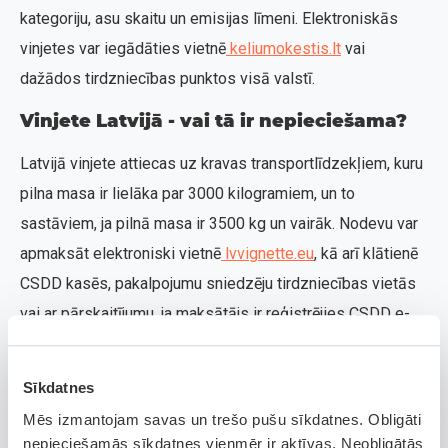
kategoriju, asu skaitu un emisijas līmeni. Elektroniskās
vinjetes var iegādāties vietnē
keliumokestis.lt
vai
dažādos tirdzniecības punktos visā valstī.
Vinjete Latvijā - vai tā ir nepieciešama?
Latvijā vinjete attiecas uz kravas transportlīdzekļiem, kuru
pilna masa ir lielāka par 3000 kilogramiem, un to
sastāviem, ja pilnā masa ir 3500 kg un vairāk. Nodevu var
apmaksāt elektroniski vietnē
lvvignette.eu
, kā arī klātienē
CSDD kasēs, pakalpojumu sniedzēju tirdzniecības vietās
vai ar pārskaitījumu, ja maksātājs ir reģistrējies CSDD e-
pakalpojumu sistēmā.
Vinjetes iegāde citās Eiropas valstīs
Sīkdatnes
Mēs izmantojam savas un trešo pušu sīkdatnes. Obligāti
Daudzas Eiropas valstis ir ieviesušas savus noteikumus
nepieciešamās sīkdatnes vienmēr ir aktīvas. Neobligātās