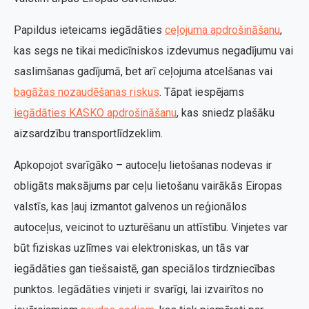
Papildus ieteicams iegādāties
ceļojuma apdrošināšanu
,
kas segs ne tikai medicīniskos izdevumus negadījumu vai
saslimšanas gadījumā, bet arī ceļojuma atcelšanas vai
bagāžas nozaudēšanas riskus
. Tāpat iespējams
iegādāties KASKO apdrošināšanu
, kas sniedz plašāku
aizsardzību transportlīdzeklim.
Apkopojot svarīgāko – autoceļu lietošanas nodevas ir
obligāts maksājums par ceļu lietošanu vairākās Eiropas
valstīs, kas ļauj izmantot galvenos un reģionālos
autoceļus, veicinot to uzturēšanu un attīstību. Vinjetes var
būt fiziskas uzlīmes vai elektroniskas, un tās var
iegādāties gan tiešsaistē, gan speciālos tirdzniecības
punktos. Iegādāties vinjeti ir svarīgi, lai izvairītos no