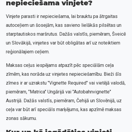
nepieciešama vinjete?
Vinjete parasti ir nepieciešama, lai brauktu pa ātrgaitas
autoceļiem un šosejām, kas savieno lielākās pilsētas un
starptautiskos maršrutus. Dažās valstīs, piemēram, Šveicē
un Slovākijā, vinjetes var būt obligātas arī uz noteiktiem
reģionālajiem ceļiem.
Maksas ceļus iespējams atpazīt pēc speciālām ceļa
zīmēm, kas norāda uz vinjetes nepieciešamību. Bieži šīs
zīmes ir ar uzrakstu "Vignette Required" vai vietējā valodā,
piemēram, "Matrica" Ungārijā vai "Autobahnvignette"
Austrijā. Dažās valstīs, piemēram, Čehijā un Slovēnijā, uz
ceļa var būt arī speciāls marķējums, kas apzīmē maksas
zonas sākumu.