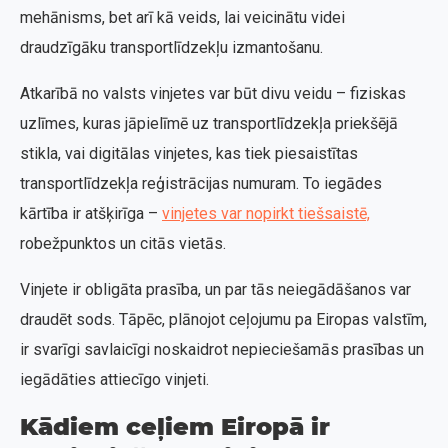
mehānisms, bet arī kā veids, lai veicinātu videi
draudzīgāku transportlīdzekļu izmantošanu.
Atkarībā no valsts vinjetes var būt divu veidu – fiziskas
uzlīmes, kuras jāpielīmē uz transportlīdzekļa priekšējā
stikla, vai digitālas vinjetes, kas tiek piesaistītas
transportlīdzekļa reģistrācijas numuram. To iegādes
kārtība ir atšķirīga –
vinjetes var nopirkt tiešsaistē,
robežpunktos un citās vietās.
Vinjete ir obligāta prasība, un par tās neiegādāšanos var
draudēt sods. Tāpēc, plānojot ceļojumu pa Eiropas valstīm,
ir svarīgi savlaicīgi noskaidrot nepieciešamās prasības un
iegādāties attiecīgo vinjeti.
Kādiem ceļiem Eiropā ir