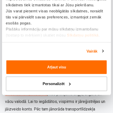
par ceļu lietošanas nodevām un vinjetēm. Aplūkosim, kā
sīkdatnes tiek izmantotas tikai ar Jūsu piekrišanu.
iegādāties vinjeti Slovākijā un Ungārijā, kā arī apskatīsim
Jūs varat pieņemt visas neobligātās sīkdatnes, noraidīt
tās vai pārvaldīt savas preferences, izmantojot zemāk
Eirovinjetes lietošanas iespējas dažās valstīs.
esošās pogas.
Plašāku informāciju par mūsu sīkdatņu izmantošanu
Slovākijā vinjete ir obligāta visiem mehāniskajiem
(tostarp to mērķiem) skatiet mūsu
Sīkdatņu politikā
.
transportlīdzekļiem, kuru pieļaujamā kopējā masa
nepārsniedz 3,5 tonnas. Pieejamas vinjetes uz 10, 30 un
Vairāk
365 dienām. Elektroniskās vinjetes tiek iegādātas pirms
iebraukšanas maksas ceļu posmos, ko apzīmē ar īpašām
ceļa zīmēm – uz tām attēlota balta automašīna uz zila
Atļaut visu
fona.
Personalizēt
Ungārijā vinjeti var iegādāties tiešsaistē vietnē
ematrica.nemzetiutdij.hu
, kas pieejama angļu, ungāru un
vācu valodā. Lai to iegādātos, vispirms ir jāreģistrējas un
jāizveido konts. Pēc tam jānorāda transportlīdzekļa