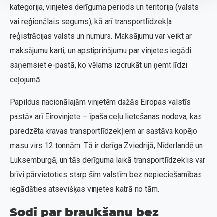
kategorija, vinjetes derīguma periods un teritorija (valsts
vai reģionālais segums), kā arī transportlīdzekļa
reģistrācijas valsts un numurs. Maksājumu var veikt ar
maksājumu karti, un apstiprinājumu par vinjetes iegādi
saņemsiet e-pastā, ko vēlams izdrukāt un ņemt līdzi
ceļojumā.
Papildus nacionālajām vinjetēm dažās Eiropas valstīs
pastāv arī Eirovinjete – īpaša ceļu lietošanas nodeva, kas
paredzēta kravas transportlīdzekļiem ar sastāva kopējo
masu virs 12 tonnām. Tā ir derīga Zviedrijā, Nīderlandē un
Luksemburgā, un tās derīguma laikā transportlīdzeklis var
brīvi pārvietoties starp šīm valstīm bez nepieciešamības
iegādāties atsevišķas vinjetes katrā no tām.
Sodi par braukšanu bez