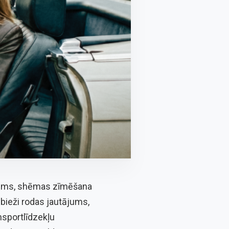
ukums, shēmas zīmēšana
 bieži rodas jautājums,
nsportlīdzekļu