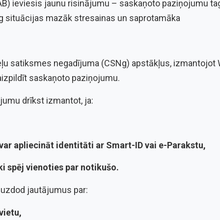
AB) ieviesis jaunu risinājumu – saskaņoto paziņojumu taga
 situācijas mazāk stresainas un saprotamāka
 ceļu satiksmes negadījuma (CSNg) apstākļus, izmantojo
 aizpildīt saskaņoto paziņojumu.
jumu drīkst izmantot, ja:
var apliecināt identitāti ar Smart-ID vai e-Parakstu,
i spēj vienoties par notikušo.
 uzdod jautājumus par:
vietu,