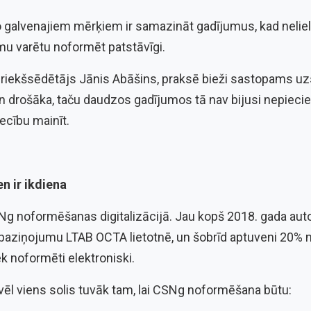
o galvenajiem mērķiem ir samazināt gadījumus, kad neliel
umu varētu noformēt patstāvīgi.
riekšsēdētājs Jānis Abāšins, praksē bieži sastopams uzsk
un drošāka, taču daudzos gadījumos tā nav bijusi nepiecie
iecību mainīt.
en ir ikdiena
Ng noformēšanas digitalizācijā. Jau kopš 2018. gada autova
paziņojumu LTAB OCTA lietotnē, un šobrīd aptuveni 20% 
k noformēti elektroniski.
vēl viens solis tuvāk tam, lai CSNg noformēšana būtu: