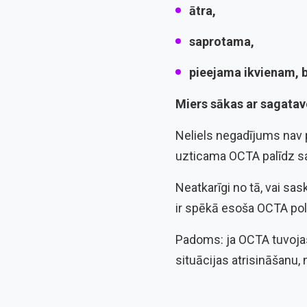
ātra,
saprotama,
pieejama ikvienam, b
Miers sākas ar sagatav
Neliels negadījums nav pa
uzticama OCTA palīdz sa
Neatkarīgi no tā, vai sa
ir spēkā esoša OCTA pol
Padoms: ja OCTA tuvojas 
situācijas atrisināšanu,