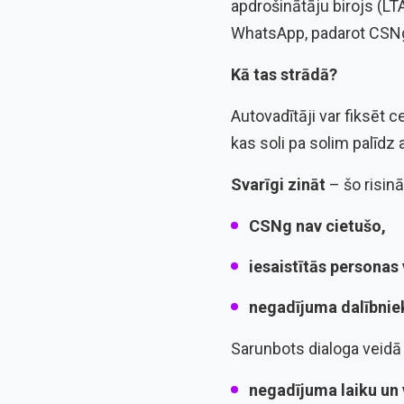
apdrošinātāju birojs (LT
WhatsApp, padarot CSNg
Kā tas strādā?
Autovadītāji var fiksēt
kas soli pa solim palīdz
Svarīgi zināt
– šo risinā
CSNg nav cietušo,
iesaistītās personas 
negadījuma dalībniek
Sarunbots dialoga veidā
negadījuma laiku un 