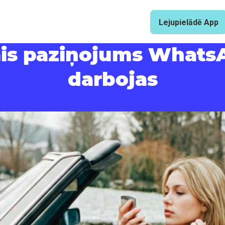
Lejupielādē App
is paziņojums WhatsA
darbojas