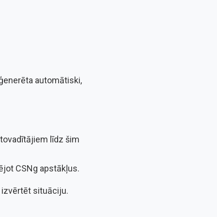
 ģenerēta automātiski,
ovadītājiem līdz šim
ksējot CSNg apstākļus.
izvērtēt situāciju.