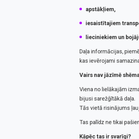
apstākļiem,
iesaistītajiem trans
lieciniekiem un bojā
Daļa informācijas, piemē
kas ievērojami samazina
Vairs nav jāzīmē shēm
Viena no lielākajām iz
bijusi sarežģītākā daļa.
Tās vietā risinājums ļauj
Tas palīdz ne tikai pašie
Kāpēc tas ir svarīgi?