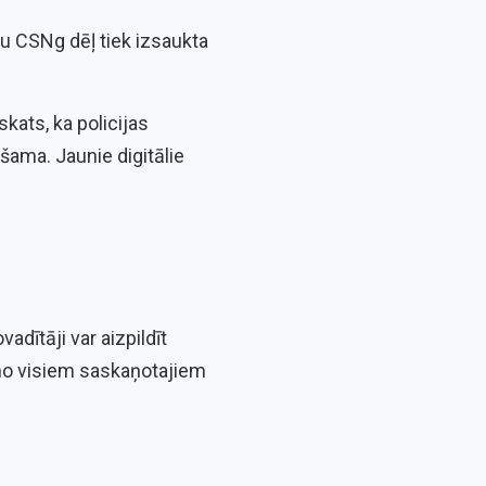
u CSNg dēļ tiek izsaukta
ats, ka policijas
šama. Jaunie digitālie
dītāji var aizpildīt
no visiem saskaņotajiem