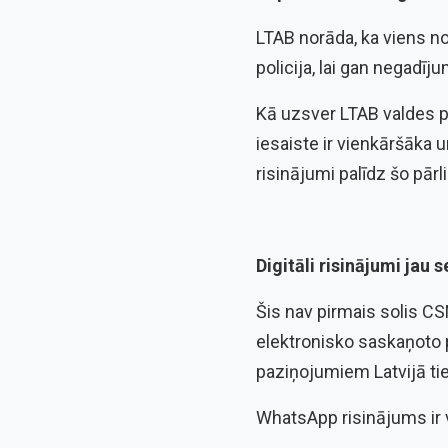
LTAB norāda, ka viens n
policija, lai gan negadīj
Kā uzsver LTAB valdes p
iesaiste ir vienkāršāka 
risinājumi palīdz šo pārl
Digitāli risinājumi jau s
Šis nav pirmais solis CS
elektronisko saskaņoto 
paziņojumiem Latvijā tie
WhatsApp risinājums ir 