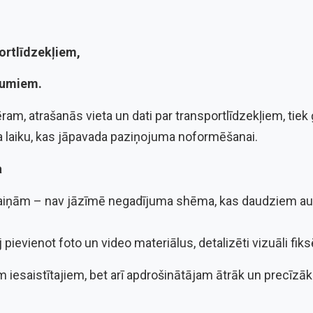
portlīdzekļiem,
jumiem.
ram, atrašanās vieta un dati par transportlīdzekļiem, tiek
 laiku, kas jāpavada paziņojuma noformēšanai.
a
maiņām – nav jāzīmē negadījuma shēma, kas daudziem aut
 pievienot foto un video materiālus, detalizēti vizuāli fi
m iesaistītajiem, bet arī apdrošinātājam ātrāk un precīzāk 