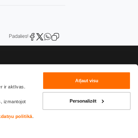
Padalies!
Atļaut visu
 ir aktīvas.
82222
sakies
Personalizēt
s, izmantojot
kdatņu politikā
.
ka
Sīkdatņu politika
Sūdzības un ierosinājumi
Piekļūstamības paziņojums