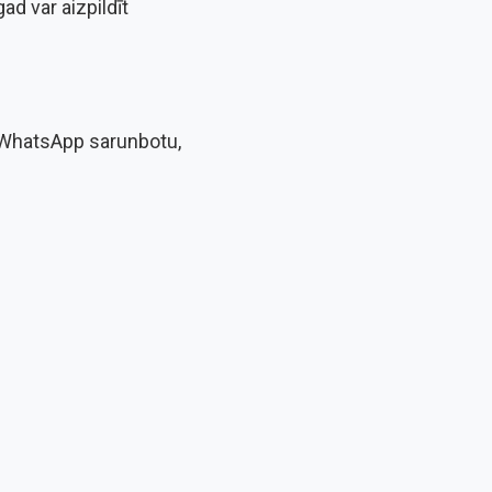
d var aizpildīt
t WhatsApp sarunbotu,