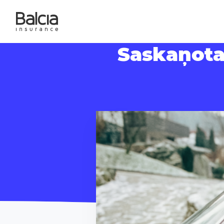
Saskaņota