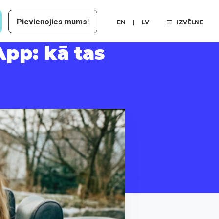
Pievienojies mums!
EN
LV
IZVĒLNE
pp: kā tas