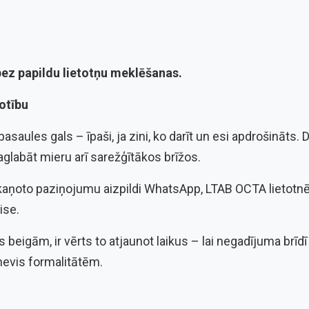
ez papildu lietotņu meklēšanas.
otību
saules gals – īpaši, ja zini, ko darīt un esi apdrošināts. D
glabāt mieru arī sarežģītākos brīžos.
skaņoto paziņojumu aizpildi WhatsApp, LTAB OCTA lietotnē 
ise.
beigām, ir vērts to atjaunot laikus – lai negadījuma brīdī
 nevis formalitātēm.