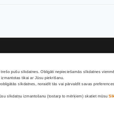
rešo pušu sīkdatnes. Obligāti nepieciešamās sīkdatnes vienmēr
Pie
 izmantotas tikai ar Jūsu piekrišanu.
obligātās sīkdatnes, noraidīt tās vai pārvaldīt savas preference
ūsu sīkdatņu izmantošanu (tostarp to mērķiem) skatiet mūsu
Sī
Privātuma politi