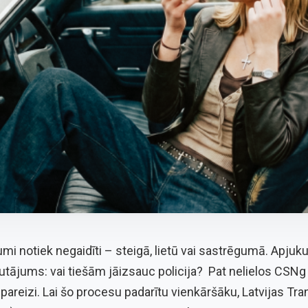
mi notiek negaidīti – steigā, lietū vai sastrēgumā. Apj
utājums: vai tiešām jāizsauc policija? Pat nelielos CSNg
 pareizi. Lai šo procesu padarītu vienkāršāku, Latvijas Tra