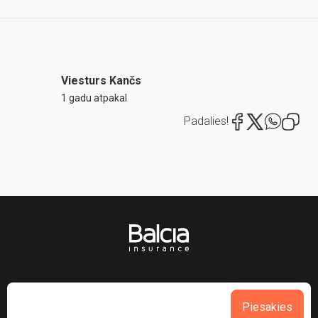
Viesturs Kančs
1 gadu atpakal
Padalies!
Piesakies