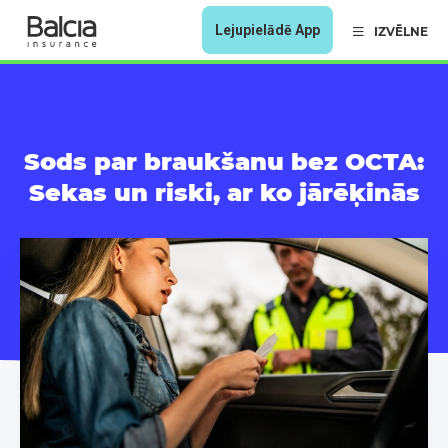
Lejupielādē App
IZVĒLNE
Sods par braukšanu bez OCTA:
Sekas un riski, ar ko jārēķinās