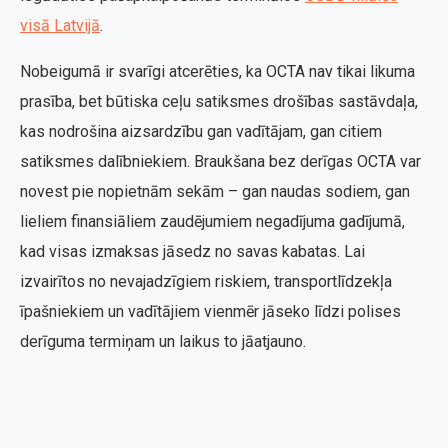
visā Latvijā
.
Nobeigumā ir svarīgi atcerēties, ka OCTA nav tikai likuma
prasība, bet būtiska ceļu satiksmes drošības sastāvdaļa,
kas nodrošina aizsardzību gan vadītājam, gan citiem
satiksmes dalībniekiem. Braukšana bez derīgas OCTA var
novest pie nopietnām sekām – gan naudas sodiem, gan
lieliem finansiāliem zaudējumiem negadījuma gadījumā,
kad visas izmaksas jāsedz no savas kabatas. Lai
izvairītos no nevajadzīgiem riskiem, transportlīdzekļa
īpašniekiem un vadītājiem vienmēr jāseko līdzi polises
derīguma termiņam un laikus to jāatjauno.