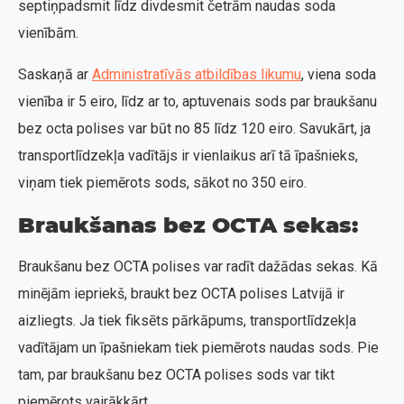
septiņpadsmit līdz divdesmit četrām naudas soda
vienībām.
Saskaņā ar
Administratīvās atbildības likumu
, viena soda
vienība ir 5 eiro, līdz ar to, aptuvenais sods par braukšanu
bez octa polises var būt no 85 līdz 120 eiro. Savukārt, ja
transportlīdzekļa vadītājs ir vienlaikus arī tā īpašnieks,
viņam tiek piemērots sods, sākot no 350 eiro.
Braukšanas bez OCTA sekas:
Braukšanu bez OCTA polises var radīt dažādas sekas. Kā
minējām iepriekš, braukt bez OCTA polises Latvijā ir
aizliegts. Ja tiek fiksēts pārkāpums, transportlīdzekļa
vadītājam un īpašniekam tiek piemērots naudas sods. Pie
tam, par braukšanu bez OCTA polises sods var tikt
piemērots vairākkārt.