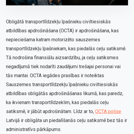
Obligātā transportlīdzekļu īpašnieku civiltiesiskās
atbildības apdrošināšana (OCTA) ir apdrošināšana, kas
nepieciešama katram motorizēto sauszemes
transportlīdzekļu īpašniekam, kas piedalās ceļu satiksmē.
Tā nodrošina finansiālu aizsardzību, ja ceļu satiksmes
negadījumā tiek nodarīti zaudējumi trešajai personai vai
tās mantai. OCTA iegādes prasības ir noteiktas
Sauszemes transportlīdzekļu īpašnieku civiltiesiskās
atbildības obligātās apdrošināšanas likumā, kas paredz,
ka ikvienam transportlīdzeklim, kas piedalās ceļu
satiksmē, ir jābūt apdrošinātam. Līdz ar to,
OCTA polise
Latvijā ir obligāta un piedalīšanās ceļu satiksmē bez tās ir
administratīvs pārkāpums.