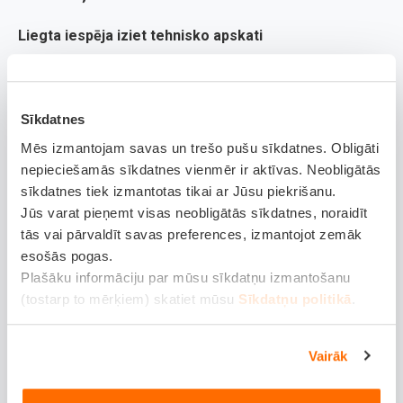
Liegta iespēja iziet tehnisko apskati
Tāpat svarīgi atcerēties, ka
OCTA likums
paredz, ka Ceļu
satiksmes drošības direkcijai (CSDD) pirms
Sīkdatnes
transportlīdzekļa tehniskās apskates jāpārbauda attiecīgā
Mēs izmantojam savas un trešo pušu sīkdatnes. Obligāti
transportlīdzekļa īpašnieka civiltiesiskās atbildības
nepieciešamās sīkdatnes vienmēr ir aktīvas. Neobligātās
obligātās apdrošināšanas līguma spēkā esamība. Ja
sīkdatnes tiek izmantotas tikai ar Jūsu piekrišanu.
transportlīdzeklis nav apdrošināts, tehniskā apskate
Jūs varat pieņemt visas neobligātās sīkdatnes, noraidīt
tās vai pārvaldīt savas preferences, izmantojot zemāk
netiek veikta, un transportlīdzekļa īpašniekam vispirms
esošās pogas.
jāiegādājas derīga OCTA polise. Tikai pēc tam ir iespējams
Plašāku informāciju par mūsu sīkdatņu izmantošanu
turpināt tehniskās apskates procesu. Savukārt bez
(tostarp to mērķiem) skatiet mūsu
Sīkdatņu politikā
.
tehniskās apskates piedalīties ceļu satiksmē ir aizliegts.
Vairāk
Kā OCTA pārkāpumi tiek
konstatēti: tehnoloģijas un