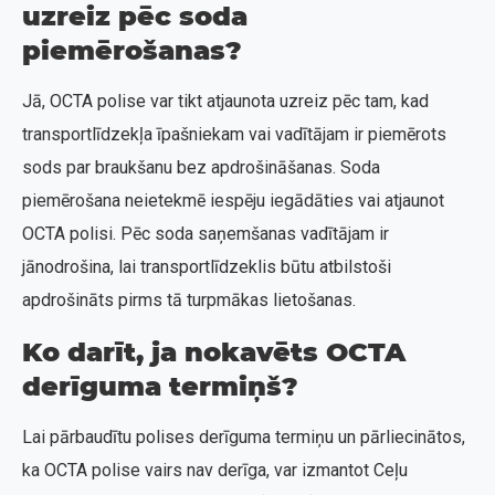
uzreiz pēc soda
piemērošanas?
Jā, OCTA polise var tikt atjaunota uzreiz pēc tam, kad
transportlīdzekļa īpašniekam vai vadītājam ir piemērots
sods par braukšanu bez apdrošināšanas. Soda
piemērošana neietekmē iespēju iegādāties vai atjaunot
OCTA polisi. Pēc soda saņemšanas vadītājam ir
jānodrošina, lai transportlīdzeklis būtu atbilstoši
apdrošināts pirms tā turpmākas lietošanas.
Ko darīt, ja nokavēts OCTA
derīguma termiņš?
Lai pārbaudītu polises derīguma termiņu un pārliecinātos,
ka OCTA polise vairs nav derīga, var izmantot Ceļu