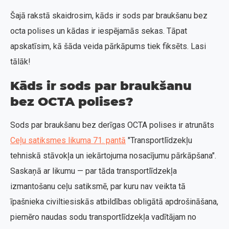
Šajā rakstā skaidrosim, kāds ir sods par braukšanu bez
octa polises un kādas ir iespējamās sekas. Tāpat
apskatīsim, kā šāda veida pārkāpums tiek fiksēts. Lasi
tālāk!
Kāds ir sods par braukšanu
bez OCTA polises?
Sods par braukšanu bez derīgas OCTA polises ir atrunāts
Ceļu satiksmes likuma 71. pantā
"Transportlīdzekļu
tehniskā stāvokļa un iekārtojuma nosacījumu pārkāpšana".
Saskaņā ar likumu — par tāda transportlīdzekļa
izmantošanu ceļu satiksmē, par kuru nav veikta tā
īpašnieka civiltiesiskās atbildības obligātā apdrošināšana,
piemēro naudas sodu transportlīdzekļa vadītājam no