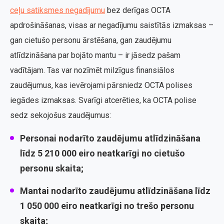
ceļu satiksmes negadījumu
bez derīgas OCTA
apdrošināšanas, visas ar negadījumu saistītās izmaksas –
gan cietušo personu ārstēšana, gan zaudējumu
atlīdzināšana par bojāto mantu – ir jāsedz pašam
vadītājam. Tas var nozīmēt milzīgus finansiālos
zaudējumus, kas ievērojami pārsniedz OCTA polises
iegādes izmaksas. Svarīgi atcerēties, ka OCTA polise
sedz sekojošus zaudējumus:
Personai nodarīto zaudējumu atlīdzināšana
līdz 5 210 000 eiro neatkarīgi no cietušo
personu skaita;
Mantai nodarīto zaudējumu atlīdzināšana līdz
1 050 000 eiro neatkarīgi no trešo personu
skaita;