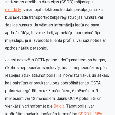
satiksmes drošības direkcijas (CSDD) mājaslapu
e.csdd.lv
, izmantojot elektronisko datu pakalpojumu, kur
būs jāievada transportlīdzekļa reģistrācijas numurs vai
šasijas numurs. Ja vēlaties informāciju iegūt no sava
apdrošinātāja, to var izdarīt, apmeklējot apdrošinātāja
mājaslapu, ja ir izveidots klienta profils, vai sazinoties ar
apdrošinātāju personīgi.
Ja esi nokavējis OCTA polises derīguma termiņa beigas,
rīkoties nepieciešams nekavējoties. Ir nepieciešams pēc
iespējas ātrāk atjaunot polisi, lai novērstu riskus un sekas,
kas saistītas ar braukšanu bez apdrošināšanas. OCTA
polisi var iegādāties uz 3 mēnešiem, 6 mēnešiem, 9
mēnešiem vai 12 mēnešiem. Jaunu OCTA polisi ātri un
vienkārši vari noformēt pie
Balcia
. Tāpat polisi var
iegādāties pašapkalpošanās terminālos
CSDD filiālēs