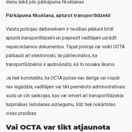
dienu laikā pēc pārkāpuma fiksēšanas.
Pārkāpuma fiksēšana, apturot transportlīdzekli
Valsts policijas darbiniekiem ir tiesības jebkurā brīdī
apturēt transportlīdzekli un pieprasīt vadītājam uzrādīt
nepieciešamos dokumentus. Tāpat policija var veikt OCTA
pārbaudi arī elektroniski, lai pārliecinātos, ka
transportlīdzeklis ir apdrošināts, kā to nosaka likums.
Ja tiek konstatēts, ka OCTA polise nav derīga vai vispār
nav iegādāta, vadītājam var tikt piemērots administratīvais
sods un citi sankcijas, kas var ietvert arī transportlīdzekļa
turpmākas lietošanas aizliegumu, līdz tiek nokārtotas
visas prasības.
Vai OCTA var tikt atjaunota