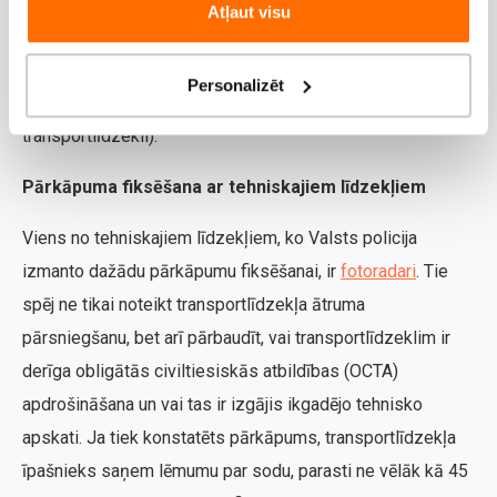
pārbaudes.
Atļaut visu
Pārkāpums par braukšanu bez octa polises var tikt fiksēts
Personalizēt
gan ar tehniskajiem līdzekļiem, gan policistu darbu (apturot
transportlīdzekli).
Pārkāpuma fiksēšana ar tehniskajiem līdzekļiem
Viens no tehniskajiem līdzekļiem, ko Valsts policija
izmanto dažādu pārkāpumu fiksēšanai, ir
fotoradari
. Tie
spēj ne tikai noteikt transportlīdzekļa ātruma
pārsniegšanu, bet arī pārbaudīt, vai transportlīdzeklim ir
derīga obligātās civiltiesiskās atbildības (OCTA)
apdrošināšana un vai tas ir izgājis ikgadējo tehnisko
apskati. Ja tiek konstatēts pārkāpums, transportlīdzekļa
īpašnieks saņem lēmumu par sodu, parasti ne vēlāk kā 45