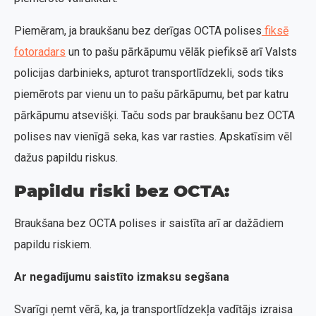
Piemēram, ja braukšanu bez derīgas OCTA polises
fiksē
fotoradars
un to pašu pārkāpumu vēlāk piefiksē arī Valsts
policijas darbinieks, apturot transportlīdzekli, sods tiks
piemērots par vienu un to pašu pārkāpumu, bet par katru
pārkāpumu atsevišķi. Taču sods par braukšanu bez OCTA
polises nav vienīgā seka, kas var rasties. Apskatīsim vēl
dažus papildu riskus.
Papildu riski bez OCTA:
Braukšana bez OCTA polises ir saistīta arī ar dažādiem
papildu riskiem.
Ar negadījumu saistīto izmaksu segšana
Svarīgi ņemt vērā, ka, ja transportlīdzekļa vadītājs izraisa