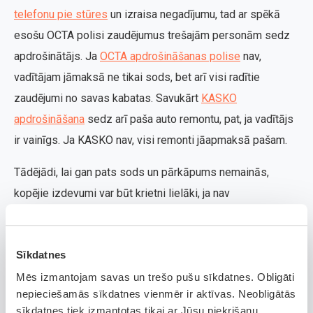
telefonu pie stūres
un izraisa negadījumu, tad ar spēkā
esošu OCTA polisi zaudējumus trešajām personām sedz
apdrošinātājs. Ja
OCTA apdrošināšanas polise
nav,
vadītājam jāmaksā ne tikai sods, bet arī visi radītie
zaudējumi no savas kabatas. Savukārt
KASKO
apdrošināšana
sedz arī paša auto remontu, pat, ja vadītājs
ir vainīgs. Ja KASKO nav, visi remonti jāapmaksā pašam.
Tādējādi, lai gan pats sods un pārkāpums nemainās,
kopējie izdevumi var būt krietni lielāki, ja nav
apdrošināšanas.
Biežākās kļūdas, kas padara
Sīkdatnes
situāciju vēl sliktāku
Mēs izmantojam savas un trešo pušu sīkdatnes. Obligāti
nepieciešamās sīkdatnes vienmēr ir aktīvas. Neobligātās
Kad notiek ceļu satiksmes negadījums, stress un
sīkdatnes tiek izmantotas tikai ar Jūsu piekrišanu.