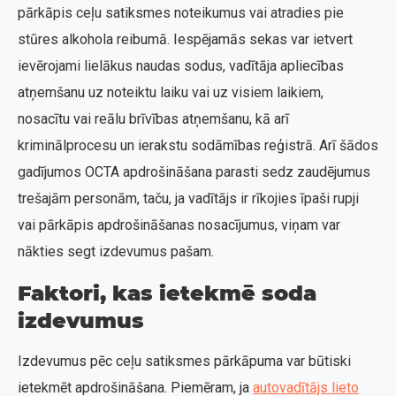
pārkāpis ceļu satiksmes noteikumus vai atradies pie
stūres alkohola reibumā. Iespējamās sekas var ietvert
ievērojami lielākus naudas sodus, vadītāja apliecības
atņemšanu uz noteiktu laiku vai uz visiem laikiem,
nosacītu vai reālu brīvības atņemšanu, kā arī
kriminālprocesu un ierakstu sodāmības reģistrā. Arī šādos
gadījumos OCTA apdrošināšana parasti sedz zaudējumus
trešajām personām, taču, ja vadītājs ir rīkojies īpaši rupji
vai pārkāpis apdrošināšanas nosacījumus, viņam var
nākties segt izdevumus pašam.
Faktori, kas ietekmē soda
izdevumus
Izdevumus pēc ceļu satiksmes pārkāpuma var būtiski
ietekmēt apdrošināšana. Piemēram, ja
autovadītājs lieto