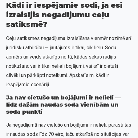
Kādi ir iespējamie sodi, ja esi
izraisījis negadījumu ceļu
satiksmē?
Ceļu satiksmes negadījuma izraisīšana vienmēr nozīmē arī
juridisku atbildību — jautājums ir tikai, cik lielu. Sodu
apmērs un veids atkarīgs no tā, kādas sekas radījis
notikušais: vai ir tikai nelieli bojājumi, vai arī ir cietuši
cilvēki un pārkāpti noteikumi. Apskatīsim, kādi ir
iespējamie scenāriji.
Ja nav cietušo un bojājumi ir nelieli —
līdz dažām naudas soda vienībām un
soda punkti
Ja negadījumā nav cietušo un bojājumi ir nelieli, parasti tas
ir naudas sods līdz 70 eiro, taču atkarībā no situācijas var