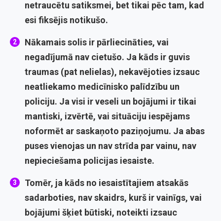
netraucētu satiksmei, bet tikai pēc tam, kad
esi fiksējis notikušo.
Nākamais solis ir pārliecināties, vai
negadījumā nav cietušo. Ja kāds ir guvis
traumas (pat nelielas), nekavējoties izsauc
neatliekamo medicīnisko palīdzību un
policiju. Ja visi ir veseli un bojājumi ir tikai
mantiski, izvērtē, vai situāciju iespējams
noformēt ar saskaņoto paziņojumu. Ja abas
puses vienojas un nav strīda par vainu, nav
nepieciešama policijas iesaiste.
Tomēr, ja kāds no iesaistītajiem atsakās
sadarboties, nav skaidrs, kurš ir vainīgs, vai
bojājumi šķiet būtiski, noteikti izsauc