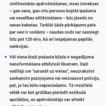
civiltiesiskās apdrošināšanas, visas izmaksas
– gan sava, gan citu personu bojātā īpašuma
vai veselības atlīdzināšana – būs jāsedz no
savas kabatas. Turklāt šāds pārkāpums pats
par sevi ir sodāms – naudas sods var sasniegt
līdz pat 120 eiro, kā arī iespējamas papildu
sankcijas.
Vēl viena bieži pieļauta kļūda ir negadījuma
nenoformēšana atbilstoši likumam. Daži
vadītāji cer "sarunāt uz vietas", neuzrakstot
saskaņoto paziņojumu vai neizsaucot policiju,
pat, ja tas būtu nepieciešams. Tā rezultātā
vēlāk var būt grūtības pierādīt notikušā
apstākļus, un apdrošinātājs var atteikt