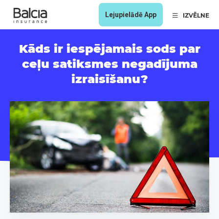
Lejupielādē App
IZVĒLNE
Kāds ir iespējamais sods par
ceļu satiksmes negadījuma
izraisīšanu?