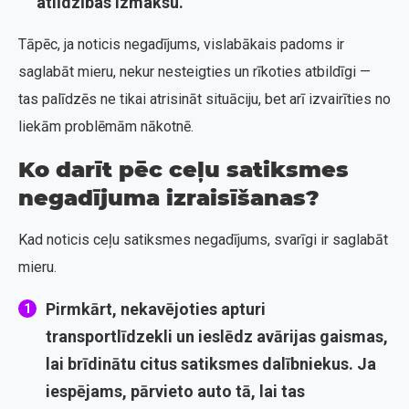
atlīdzības izmaksu.
Tāpēc, ja noticis negadījums, vislabākais padoms ir
saglabāt mieru, nekur nesteigties un rīkoties atbildīgi —
tas palīdzēs ne tikai atrisināt situāciju, bet arī izvairīties no
liekām problēmām nākotnē.
Ko darīt pēc ceļu satiksmes
negadījuma izraisīšanas?
Kad noticis ceļu satiksmes negadījums, svarīgi ir saglabāt
mieru.
Pirmkārt, nekavējoties apturi
transportlīdzekli un ieslēdz avārijas gaismas,
lai brīdinātu citus satiksmes dalībniekus. Ja
iespējams, pārvieto auto tā, lai tas