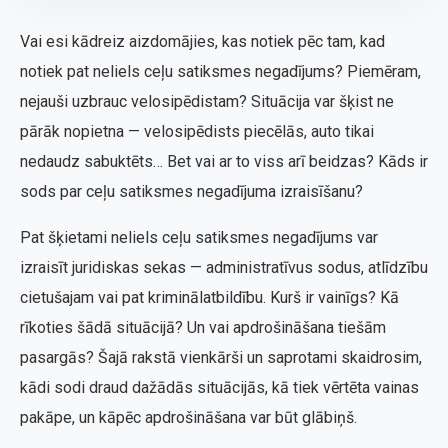
Vai esi kādreiz aizdomājies, kas notiek pēc tam, kad
notiek pat neliels ceļu satiksmes negadījums? Piemēram,
nejauši uzbrauc velosipēdistam? Situācija var šķist ne
pārāk nopietna — velosipēdists piecēlās, auto tikai
nedaudz sabuktēts… Bet vai ar to viss arī beidzas? Kāds ir
sods par ceļu satiksmes negadījuma izraisīšanu?
Pat šķietami neliels ceļu satiksmes negadījums var
izraisīt juridiskas sekas — administratīvus sodus, atlīdzību
cietušajam vai pat kriminālatbildību. Kurš ir vainīgs? Kā
rīkoties šādā situācijā? Un vai apdrošināšana tiešām
pasargās? Šajā rakstā vienkārši un saprotami skaidrosim,
kādi sodi draud dažādās situācijās, kā tiek vērtēta vainas
pakāpe, un kāpēc apdrošināšana var būt glābiņš.