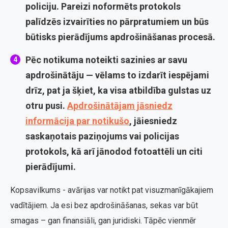
policiju. Pareizi noformēts protokols
palīdzēs izvairīties no pārpratumiem un būs
būtisks pierādījums apdrošināšanas procesā.
Pēc notikuma noteikti sazinies ar savu
apdrošinātāju — vēlams to izdarīt iespējami
drīz, pat ja šķiet, ka visa atbildība gulstas uz
otru pusi.
Apdrošinātājam jāsniedz
informācija par notikušo
, jāiesniedz
saskaņotais paziņojums vai policijas
protokols, kā arī jānodod fotoattēli un citi
pierādījumi.
Kopsavilkums - avārijas var notikt pat visuzmanīgākajiem
vadītājiem. Ja esi bez apdrošināšanas, sekas var būt
smagas – gan finansiāli, gan juridiski. Tāpēc vienmēr