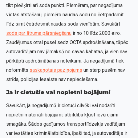
tikt piešķirti arī soda punkti. Piemēram, par negadījuma
vietas atstāšanu, piemēro naudas sodu no četrpadsmit
līdz simt četrdesmit naudas soda vienībām. Savukārt
sods par ātruma pārsniegšanu
ir no 10 līdz 2000 eiro.
Zaudējumus otrai pusei sedz OCTA apdrošināšana, tāpēc
autovadītājam nav jāmaksā no savas kabatas, ja vien nav
pārkāpti apdrošināšanas noteikumi. Ja negadījumā tiek
noformēts
saskaņotais paziņojums
un starp pusēm nav
strīda, policijas iesaiste nav nepieciešama.
Ja ir cietušie vai nopietni bojājumi
Savukārt, ja negadījumā ir cietuši cilvēki vai nodarīti
nopietni materiāli bojājumi, atbildība kļūst ievērojami
smagāka. Šādos gadījumos transportlīdzekļa vadītājam
var iestāties kriminālatbildība, īpaši tad, ja autovadītājs ir