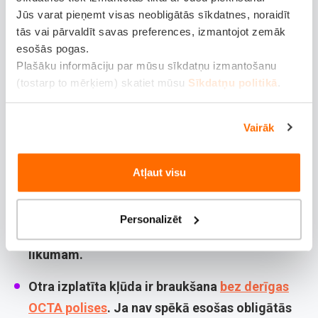
apjukums var novest pie rīcības, kas tikai pasliktina
Jūs varat pieņemt visas neobligātās sīkdatnes, noraidīt
situāciju.
tās vai pārvaldīt savas preferences, izmantojot zemāk
esošās pogas.
Viena no būtiskākajām kļūdām ir aizbraukšana
Plašāku informāciju par mūsu sīkdatņu izmantošanu
(tostarp to mērķiem) skatiet mūsu
Sīkdatņu politikā
.
no notikuma vietas. Pat, ja bojājumi šķiet
nenozīmīgi, tas vienmēr tiek traktēts kā
pārkāpums. Aizbraukšana var tikt uzskatīta
Vairāk
par bēgšanu no notikuma vietas, un šāda rīcība
bieži noved pie tiesību atņemšanas vai
Atļaut visu
kriminālatbildības. Tāpēc, vienmēr labāk ir
palikt notikuma vietā, vienoties ar otru pusi vai
Personalizēt
izsaukt policiju, un visu noformēt atbilstoši
likumam.
Otra izplatīta kļūda ir braukšana
bez derīgas
OCTA polises
. Ja nav spēkā esošas obligātās