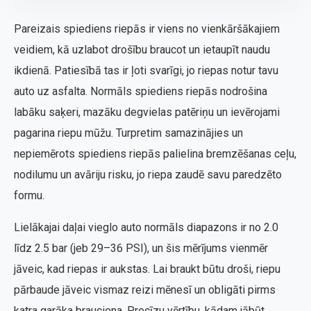
Pareizais spiediens riepās ir viens no vienkāršākajiem
veidiem, kā uzlabot drošību braucot un ietaupīt naudu
ikdienā. Patiesībā tas ir ļoti svarīgi, jo riepas notur tavu
auto uz asfalta. Normāls spiediens riepās nodrošina
labāku saķeri, mazāku degvielas patēriņu un ievērojami
pagarina riepu mūžu. Turpretim samazinājies un
nepiemērots spiediens riepās palielina bremzēšanas ceļu,
nodilumu un avāriju risku, jo riepa zaudē savu paredzēto
formu.
Lielākajai daļai vieglo auto normāls diapazons ir no 2.0
līdz 2.5 bar (jeb 29–36 PSI), un šis mērījums vienmēr
jāveic, kad riepas ir aukstas. Lai braukt būtu droši, riepu
pārbaude jāveic vismaz reizi mēnesī un obligāti pirms
katra garāka brauciena. Precīzu vērtību, kādam jābūt