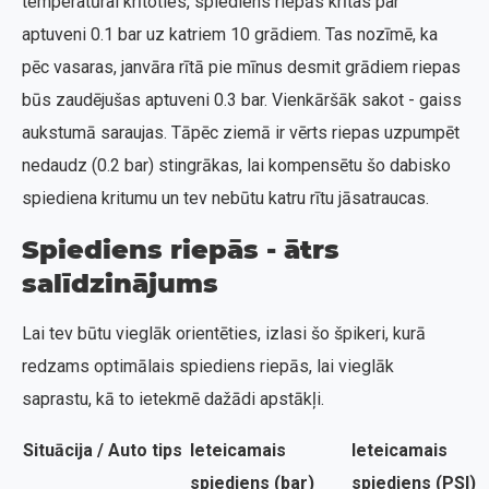
temperatūrai krītoties, spiediens riepās krītas par
aptuveni 0.1 bar uz katriem 10 grādiem. Tas nozīmē, ka
pēc vasaras, janvāra rītā pie mīnus desmit grādiem riepas
būs zaudējušas aptuveni 0.3 bar. Vienkāršāk sakot - gaiss
aukstumā saraujas. Tāpēc ziemā ir vērts riepas uzpumpēt
nedaudz (0.2 bar) stingrākas, lai kompensētu šo dabisko
spiediena kritumu un tev nebūtu katru rītu jāsatraucas.
Spiediens riepās - ātrs
salīdzinājums
Lai tev būtu vieglāk orientēties, izlasi šo špikeri, kurā
redzams optimālais spiediens riepās, lai vieglāk
saprastu, kā to ietekmē dažādi apstākļi.
Situācija / Auto tips
Ieteicamais
Ieteicamais
spiediens (bar)
spiediens (PSI)