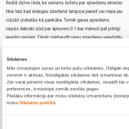
Reālā dzīve rāda, ka vairums šoferu par spiedienu atceras
tikai tad, kad iedegas dzeltenā lampiņa panelī vai riepa jau
vizuāli izskatās kā pankūka. Tomēr gaisa spiediens
riepās dabiski zūd par aptuveni 0.1 bar mēnesī pat pilnīgi
jaunām riepām. Tāpēc pārbaudīt riepu spiedienu vajadzētu
vismaz reizi mēnesī.
Papildus tam, obligāti dari to pirms garāka brauciena un
Sīkdatnes
pēc straujām temperatūras izmaiņām, piemēram, uznākot
Mēs izmantojam savas un trešo pušu sīkdatnes. Obligāti ne
vienmēr ir aktīvas. Neobligātās sīkdatnes tiek izmantotas tik
pirmajam salam. Ja braucot jūtama sliktāka vadāmība vai
Jūs varat pieņemt visas neobligātās sīkdatnes, noraidīt tās v
auto sāk "vilkt" uz vienu no sāniem, tā ir pirmā pazīme, ka
preferences, izmantojot zemāk esošās pogas.
spiediens ir nevienmērīgs. Labākais padoms: izmanto
Plašāku informāciju par mūsu sīkdatņu izmantošanu (tostarp
savu personīgo manometru, nevis uzticies nolietotajiem
mūsu
Sīkdatņu politikā
.
degvielas uzpildes staciju aparātiem, kas bieži vien melo.
Svarīgi atcerēties - praktiski