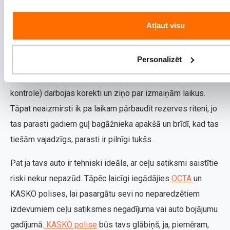
padomi
Atļaut visu
Nekad nepārbaudi karstas riepas, ja esi tikko nobraucis
simts kilometrus pa šoseju, nogaidi vismaz stundu, līdz
Personalizēt
riepas ir atdzisušas. Iegādājies savu manometru vai
pārliecinies, ka tava TPMS sistēma (riepu spiediena
kontrole) darbojas korekti un ziņo par izmaiņām laikus.
Tāpat neaizmirsti ik pa laikam pārbaudīt rezerves riteni, jo
tas parasti gadiem guļ bagāžnieka apakšā un brīdī, kad tas
tiešām vajadzīgs, parasti ir pilnīgi tukšs.
Pat ja tavs auto ir tehniski ideāls, ar ceļu satiksmi saistītie
riski nekur nepazūd. Tāpēc laicīgi iegādājies
OCTA
un
KASKO polises, lai pasargātu sevi no neparedzētiem
izdevumiem ceļu satiksmes negadījuma vai auto bojājumu
gadījumā.
KASKO polise
būs tavs glābiņš, ja, piemēram,