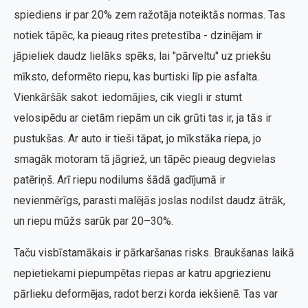
spiediens ir par 20% zem ražotāja noteiktās normas. Tas
notiek tāpēc, ka pieaug rites pretestība - dzinējam ir
jāpieliek daudz lielāks spēks, lai "pārveltu" uz priekšu
mīksto, deformēto riepu, kas burtiski līp pie asfalta.
Vienkāršāk sakot: iedomājies, cik viegli ir stumt
velosipēdu ar cietām riepām un cik grūti tas ir, ja tās ir
pustukšas. Ar auto ir tieši tāpat, jo mīkstāka riepa, jo
smagāk motoram tā jāgriež, un tāpēc pieaug degvielas
patēriņš. Arī riepu nodilums šādā gadījumā ir
nevienmērīgs, parasti malējās joslas nodilst daudz ātrāk,
un riepu mūžs sarūk par 20–30%.
Taču visbīstamākais ir pārkaršanas risks. Braukšanas laikā
nepietiekami piepumpētas riepas ar katru apgriezienu
pārlieku deformējas, radot berzi korda iekšienē. Tas var