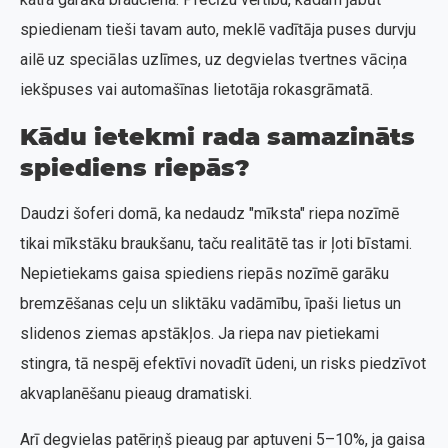
spiedienam tieši tavam auto, meklē vadītāja puses durvju
ailē uz speciālas uzlīmes, uz degvielas tvertnes vāciņa
iekšpuses vai automašīnas lietotāja rokasgrāmatā.
Kādu ietekmi rada samazināts
spiediens riepās?
Daudzi šoferi domā, ka nedaudz "mīksta" riepa nozīmē
tikai mīkstāku braukšanu, taču realitātē tas ir ļoti bīstami.
Nepietiekams gaisa spiediens riepās nozīmē garāku
bremzēšanas ceļu un sliktāku vadāmību, īpaši lietus un
slidenos ziemas apstākļos. Ja riepa nav pietiekami
stingra, tā nespēj efektīvi novadīt ūdeni, un risks piedzīvot
akvaplanēšanu pieaug dramatiski.
Arī degvielas patēriņš pieaug par aptuveni 5–10%, ja gaisa