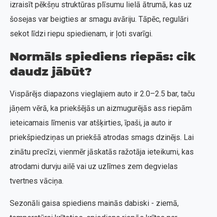
izraisīt pēkšņu struktūras plīsumu lielā ātrumā, kas uz
šosejas var beigties ar smagu avāriju. Tāpēc, regulāri
sekot līdzi riepu spiedienam, ir ļoti svarīgi.
Normāls spiediens riepās: cik
daudz jābūt?
Vispārējs diapazons vieglajiem auto ir 2.0–2.5 bar, taču
jāņem vērā, ka priekšējās un aizmugurējās ass riepām
ieteicamais līmenis var atšķirties, īpaši, ja auto ir
priekšpiedziņas un priekšā atrodas smags dzinējs. Lai
zinātu precīzi, vienmēr jāskatās ražotāja ieteikumi, kas
atrodami durvju ailē vai uz uzlīmes zem degvielas
tvertnes vāciņa.
Sezonāli gaisa spiediens mainās dabiski - ziemā,