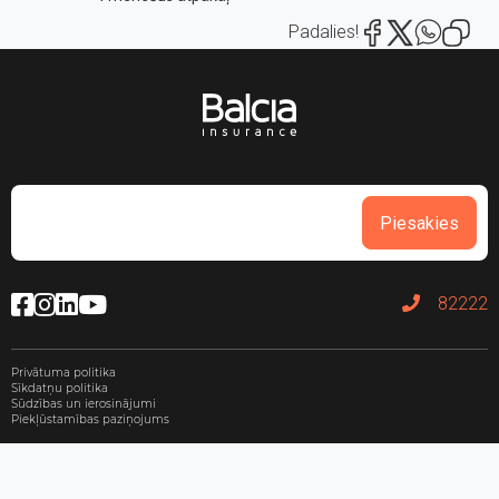
Padalies!
Piesakies
82222
Privātuma politika
Sīkdatņu politika
Sūdzības un ierosinājumi
Piekļūstamības paziņojums