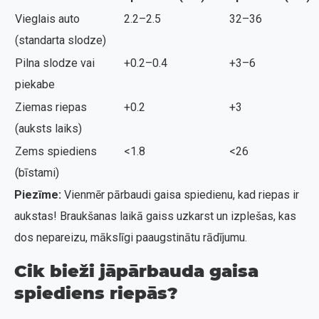
Vieglais auto
2.2–2.5
32–36
(standarta slodze)
Pilna slodze vai
+0.2–0.4
+3–6
piekabe
Ziemas riepas
+0.2
+3
(auksts laiks)
Zems spiediens
<1.8
<26
(bīstami)
Piezīme:
Vienmēr pārbaudi gaisa spiedienu, kad riepas ir
aukstas! Braukšanas laikā gaiss uzkarst un izplešas, kas
dos nepareizu, mākslīgi paaugstinātu rādījumu.
Cik bieži jāpārbauda gaisa
spiediens riepās?