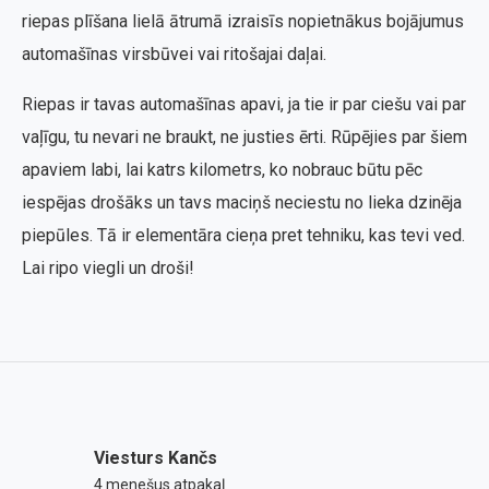
riepas plīšana lielā ātrumā izraisīs nopietnākus bojājumus
automašīnas virsbūvei vai ritošajai daļai.
Riepas ir tavas automašīnas apavi, ja tie ir par ciešu vai par
vaļīgu, tu nevari ne braukt, ne justies ērti. Rūpējies par šiem
apaviem labi, lai katrs kilometrs, ko nobrauc būtu pēc
iespējas drošāks un tavs maciņš neciestu no lieka dzinēja
piepūles. Tā ir elementāra cieņa pret tehniku, kas tevi ved.
Lai ripo viegli un droši!
Viesturs Kančs
4 menešus atpakaļ