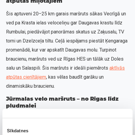
atpūtas mīļotājiem
Šis aptuveni 20–25 km garais maršruts sākas Vecrīgā un
ved pa Krasta ielas veloceliņu gar Daugavas krastu līdz
Rumbulai, piedāvājot panorāmas skatus uz Zaķusalu, TV
torni un Dzelzceļa tiltu. Ceļā iespējams piestāt Ķengaraga
promenādē, kur var apskatīt Daugavas molu. Turpinot
braucienu, maršruts ved uz Rīgas HES un tālāk uz Doles
salu un Salaspili. Šis maršruts ir ideāli piemērots
aktīvās
atpūtas cienītājiem
, kas vēlas baudīt garāku un
dinamiskāku braucienu.
Jūrmalas velo maršruts – no Rīgas līdz
pludmalei
Rīga–Jūrmala veloceliņš ir aptuveni 20–25 km garš un
sākas Imantā, vedot cauri mežiem un piepilsētai līdz
Sīkdatnes