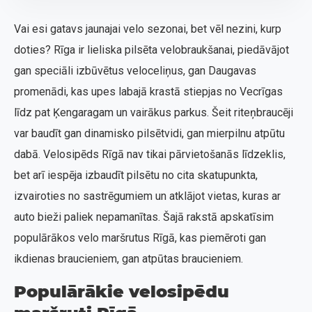
Vai esi gatavs jaunajai velo sezonai, bet vēl nezini, kurp
doties? Rīga ir lieliska pilsēta velobraukšanai, piedāvājot
gan speciāli izbūvētus veloceliņus, gan Daugavas
promenādi, kas upes labajā krastā stiepjas no Vecrīgas
līdz pat Ķengaragam un vairākus parkus. Šeit riteņbraucēji
var baudīt gan dinamisko pilsētvidi, gan mierpilnu atpūtu
dabā. Velosipēds Rīgā nav tikai pārvietošanās līdzeklis,
bet arī iespēja izbaudīt pilsētu no cita skatupunkta,
izvairoties no sastrēgumiem un atklājot vietas, kuras ar
auto bieži paliek nepamanītas. Šajā rakstā apskatīsim
populārākos velo maršrutus Rīgā, kas piemēroti gan
ikdienas braucieniem, gan atpūtas braucieniem.
Populārākie velosipēdu