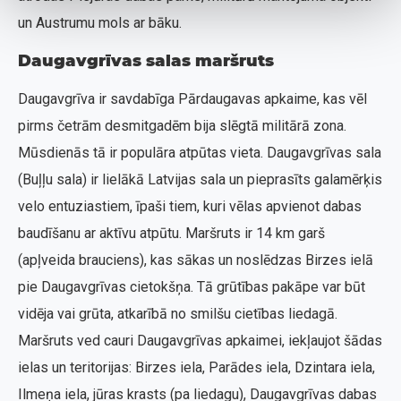
un Austrumu mols ar bāku.
Daugavgrīvas salas maršruts
Daugavgrīva ir savdabīga Pārdaugavas apkaime, kas vēl
pirms četrām desmitgadēm bija slēgtā militārā zona.
Mūsdienās tā ir populāra atpūtas vieta. Daugavgrīvas sala
(Buļļu sala) ir lielākā Latvijas sala un pieprasīts galamērķis
velo entuziastiem, īpaši tiem, kuri vēlas apvienot dabas
baudīšanu ar aktīvu atpūtu. Maršruts ir 14 km garš
(apļveida brauciens), kas sākas un noslēdzas Birzes ielā
pie Daugavgrīvas cietokšņa. Tā grūtības pakāpe var būt
vidēja vai grūta, atkarībā no smilšu cietības liedagā.
Maršruts ved cauri Daugavgrīvas apkaimei, iekļaujot šādas
ielas un teritorijas: Birzes iela, Parādes iela, Dzintara iela,
Ilmeņa iela, jūras krasts (pa liedagu), Daugavgrīvas dabas