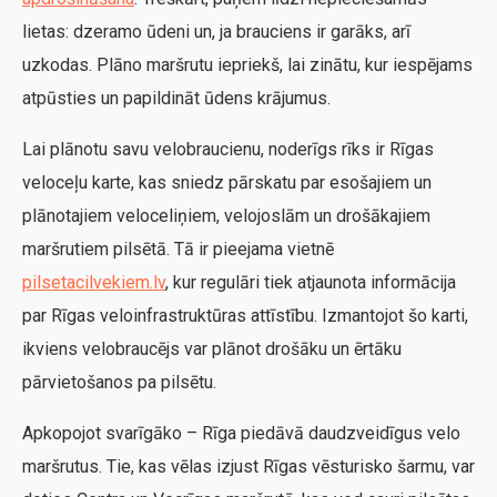
lietas: dzeramo ūdeni un, ja brauciens ir garāks, arī
uzkodas. Plāno maršrutu iepriekš, lai zinātu, kur iespējams
atpūsties un papildināt ūdens krājumus.
Lai plānotu savu velobraucienu, noderīgs rīks ir Rīgas
veloceļu karte, kas sniedz pārskatu par esošajiem un
plānotajiem veloceliņiem, velojoslām un drošākajiem
maršrutiem pilsētā. Tā ir pieejama vietnē
pilsetacilvekiem.lv
, kur regulāri tiek atjaunota informācija
par Rīgas veloinfrastruktūras attīstību. Izmantojot šo karti,
ikviens velobraucējs var plānot drošāku un ērtāku
pārvietošanos pa pilsētu.
Apkopojot svarīgāko – Rīga piedāvā daudzveidīgus velo
maršrutus. Tie, kas vēlas izjust Rīgas vēsturisko šarmu, var