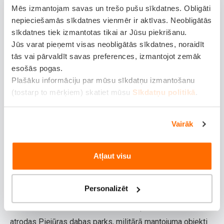
Majoriem. Šis maršruts ir lieliski piemērots gan
Mēs izmantojam savas un trešo pušu sīkdatnes. Obligāti
sportiskiem braucējiem, gan tiem, kas vēlas nesteidzīgi
nepieciešamās sīkdatnes vienmēr ir aktīvas. Neobligātās
nokļūt līdz jūrai un baudīt atpūtu pludmalē. Nonākot
sīkdatnes tiek izmantotas tikai ar Jūsu piekrišanu.
Jūs varat pieņemt visas neobligātās sīkdatnes, noraidīt
Jūrmalā, iespējams turpināt ceļu gar piekrasti vai
tās vai pārvaldīt savas preferences, izmantojot zemāk
atpūsties kafejnīcās un baudīt kūrorta atmosfēru.
esošās pogas.
Plašāku informāciju par mūsu sīkdatņu izmantošanu
Vecāķu velomaršruts – no Mežaparka līdz
(tostarp to mērķiem) skatiet mūsu
Sīkdatņu politikā
.
jūrai
Šis maršruts piedāvā aizraujošu braucienu no Mežaparka
Vairāk
līdz Vecāķiem, atklājot gan Rīgas arhitektūras mantojumu,
gan dabas skaistumu. No Mežaparka ceļš ved uz
Atļaut visu
Vecmīlgrāvi, kur vērts piestāt pie kultūras pils
"Ziemeļblāzma". Tālāk velomaršruts turpinās uz Vecāķiem
Personalizēt
– iecienītu atpūtas vietu ar baltu smilšu pludmali.
Izturīgākie var doties tālāk uz Mangaļu pussalu, kur
atrodas Piejūras dabas parks, militārā mantojuma objekti