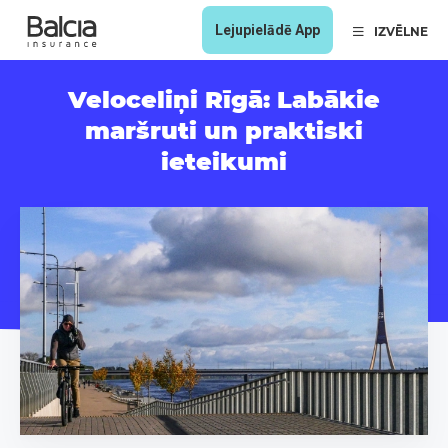
Lejupielādē App
IZVĒLNE
Veloceliņi Rīgā: Labākie
maršruti un praktiski
ieteikumi