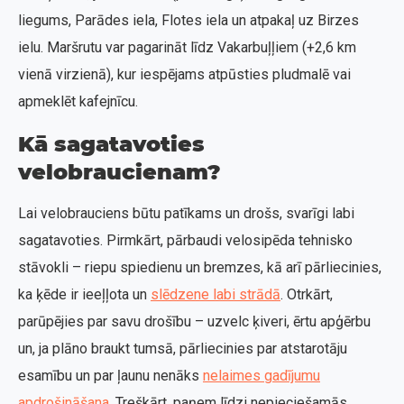
liegums, Parādes iela, Flotes iela un atpakaļ uz Birzes
ielu. Maršrutu var pagarināt līdz Vakarbuļļiem (+2,6 km
vienā virzienā), kur iespējams atpūsties pludmalē vai
apmeklēt kafejnīcu.
Kā sagatavoties
velobraucienam?
Lai velobrauciens būtu patīkams un drošs, svarīgi labi
sagatavoties. Pirmkārt, pārbaudi velosipēda tehnisko
stāvokli – riepu spiedienu un bremzes, kā arī pārliecinies,
ka ķēde ir ieeļļota un
slēdzene labi strādā
. Otrkārt,
parūpējies par savu drošību – uzvelc ķiveri, ērtu apģērbu
un, ja plāno braukt tumsā, pārliecinies par atstarotāju
esamību un par ļaunu nenāks
nelaimes gadījumu
apdrošināšana
. Treškārt, paņem līdzi nepieciešamās