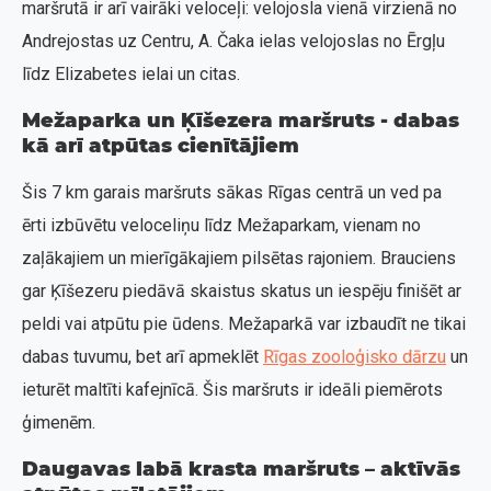
maršrutā ir arī vairāki veloceļi: velojosla vienā virzienā no
Andrejostas uz Centru, A. Čaka ielas velojoslas no Ērgļu
līdz Elizabetes ielai un citas.
Mežaparka un Ķīšezera maršruts - dabas
kā arī atpūtas cienītājiem
Šis 7 km garais maršruts sākas Rīgas centrā un ved pa
ērti izbūvētu veloceliņu līdz Mežaparkam, vienam no
zaļākajiem un mierīgākajiem pilsētas rajoniem. Brauciens
gar Ķīšezeru piedāvā skaistus skatus un iespēju finišēt ar
peldi vai atpūtu pie ūdens. Mežaparkā var izbaudīt ne tikai
dabas tuvumu, bet arī apmeklēt
Rīgas zooloģisko dārzu
un
ieturēt maltīti kafejnīcā. Šis maršruts ir ideāli piemērots
ģimenēm.
Daugavas labā krasta maršruts – aktīvās