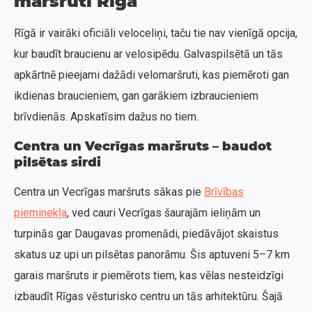
maršruti Rīgā
Rīgā ir vairāki oficiāli veloceliņi, taču tie nav vienīgā opcija,
kur baudīt braucienu ar velosipēdu. Galvaspilsētā un tās
apkārtnē pieejami dažādi velomaršruti, kas piemēroti gan
ikdienas braucieniem, gan garākiem izbraucieniem
brīvdienās. Apskatīsim dažus no tiem.
Centra un Vecrīgas maršruts – baudot
pilsētas sirdi
Centra un Vecrīgas maršruts sākas pie
Brīvības
pieminekļa
, ved cauri Vecrīgas šaurajām ieliņām un
turpinās gar Daugavas promenādi, piedāvājot skaistus
skatus uz upi un pilsētas panorāmu. Šis aptuveni 5–7 km
garais maršruts ir piemērots tiem, kas vēlas nesteidzīgi
izbaudīt Rīgas vēsturisko centru un tās arhitektūru. Šajā