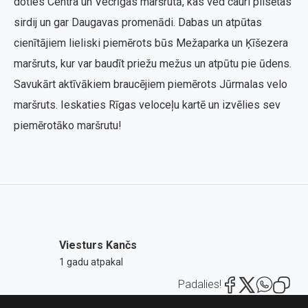
doties Centra un Vecrīgas maršrutā, kas ved cauri pilsētas
sirdij un gar Daugavas promenādi. Dabas un atpūtas
cienītājiem lieliski piemērots būs Mežaparka un Ķīšezera
maršruts, kur var baudīt priežu mežus un atpūtu pie ūdens.
Savukārt aktīvākiem braucējiem piemērots Jūrmalas velo
maršruts. Ieskaties Rīgas veloceļu kartē un izvēlies sev
piemērotāko maršrutu!
Viesturs Kančs
1 gadu atpakal
Padalies!