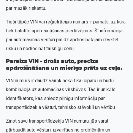
par mazāk riskantu.
Tieši tāpēc VIN vai reģistrācijas numurs ir pamats, uz kura
tiek balstīts apdrošināšanas piedāvājums. Šī informācija
par automašīnas vēsturi palīdz apdrošinātājam izvērtēt
risku un nodrošināt taisnīgu cenu.
Pareizs VIN - drošs auto, precīza
apdrošināšana un mierīgs prāts uz ceļa.
VIN numurs ir daudz vairāk nekā tikai ciparu un burtu
kombinācija uz automašīnas virsbūves. Tas ir unikāls
identifikators, kas sniedz pilnīgu informāciju par
transportlīdzekļa vēsturi, tehnisko stāvokli un vērtību.
Zinot savu transportlīdzekļa VIN numuru, jūs varat
pārbaudīt auto vēsturi, izvairīties no problēmām un