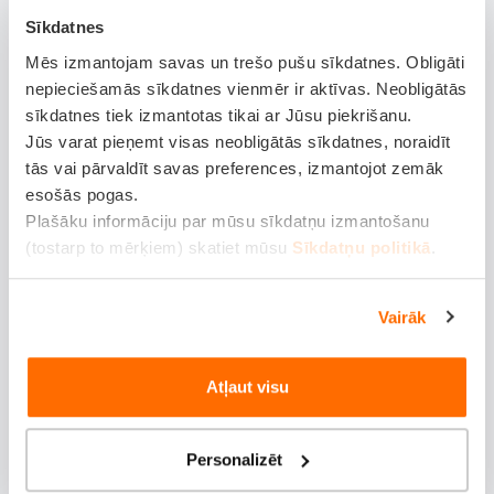
pirkuma, izvairīties no krāpšanas un izvēlēties drošāku
Sīkdatnes
transportlīdzekli.
Mēs izmantojam savas un trešo pušu sīkdatnes. Obligāti
VIN numuru var izmantot arī pēc automašīnas iegādes –
nepieciešamās sīkdatnes vienmēr ir aktīvas. Neobligātās
sīkdatnes tiek izmantotas tikai ar Jūsu piekrišanu.
tas palīdz pārbaudīt apdrošināšanas vēsturi, servisa
Jūs varat pieņemt visas neobligātās sīkdatnes, noraidīt
remontu ierakstus un precīzi noteikt auto tehnisko
tās vai pārvaldīt savas preferences, izmantojot zemāk
konfigurāciju.
esošās pogas.
Plašāku informāciju par mūsu sīkdatņu izmantošanu
VIN kods un apdrošināšana
(tostarp to mērķiem) skatiet mūsu
Sīkdatņu politikā
.
VIN kods ir būtisks elements gan OCTA, gan KASKO
Vairāk
apdrošināšanā. Kad tiek noformēta OCTA polise vai
KASKO polise
, apdrošinātājs izmanto VIN numuru, lai
Atļaut visu
identificētu konkrēto transportlīdzekli un noteiktu tā
vērtību, modeli, izlaiduma gadu un tehniskos parametrus.
Personalizēt
Tieši šī informācija par transportlīdzekļa VIN palīdz