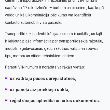
katram transportlīdzeklim ražošanas brīdī. VIN numurs
sastāv no 17 rakstzīmēm – burtiem un cipariem, kas kopā
veido unikālu kombināciju, pēc kuras var identificēt
konkrēto automobili visā pasaulē.
Transportlīdzekļa identifikācijas numurs ir unikāls, un tajā
ir iekļauta plaša informācija par transportlīdzekļa ražotāju,
modeli, izgatavošanas gadu, ražotnes valsti, virsbūves
tipu, motoru un citiem tehniskiem datiem.
Parasti VIN numurs ir norādīts vairākās vietās:
uz vadītāja puses durvju statnes,
uz paneļa aiz priekšējā stikla,
reģistrācijas apliecībā un citos dokumentos.