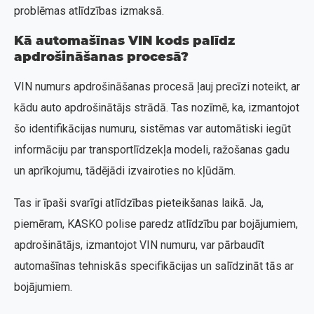
problēmas atlīdzības izmaksā.
Kā automašīnas VIN kods palīdz
apdrošināšanas procesā?
VIN numurs apdrošināšanas procesā ļauj precīzi noteikt, ar
kādu auto apdrošinātājs strādā. Tas nozīmē, ka, izmantojot
šo identifikācijas numuru, sistēmas var automātiski iegūt
informāciju par transportlīdzekļa modeli, ražošanas gadu
un aprīkojumu, tādējādi izvairoties no kļūdām.
Tas ir īpaši svarīgi atlīdzības pieteikšanas laikā. Ja,
piemēram, KASKO polise paredz atlīdzību par bojājumiem,
apdrošinātājs, izmantojot VIN numuru, var pārbaudīt
automašīnas tehniskās specifikācijas un salīdzināt tās ar
bojājumiem.