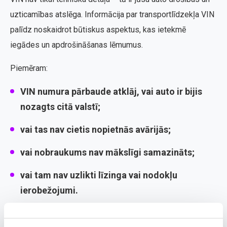
uzticamības atslēga. Informācija par transportlīdzekļa VIN
palīdz noskaidrot būtiskus aspektus, kas ietekmē
iegādes un apdrošināšanas lēmumus.
Piemēram:
VIN numura pārbaude atklāj, vai auto ir bijis
nozagts citā valstī
;
vai tas nav cietis
nopietnās avārijās
;
vai nobraukums nav
mākslīgi samazināts
;
vai tam nav uzlikti
līzinga vai nodokļu
ierobežojumi
.
Šī informācija ļauj pieņemt pārdomātu lēmumu pirms