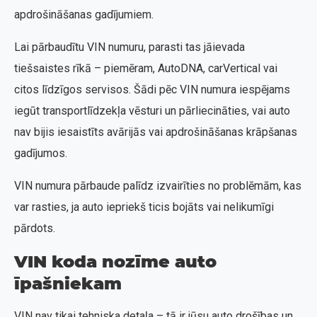
apdrošināšanas gadījumiem.
Lai pārbaudītu VIN numuru, parasti tas jāievada
tiešsaistes rīkā – piemēram, AutoDNA, carVertical vai
citos līdzīgos servisos. Šādi pēc VIN numura iespējams
iegūt transportlīdzekļa vēsturi un pārliecināties, vai auto
nav bijis iesaistīts avārijās vai apdrošināšanas krāpšanas
gadījumos.
VIN numura pārbaude palīdz izvairīties no problēmām, kas
var rasties, ja auto iepriekš ticis bojāts vai nelikumīgi
pārdots.
VIN koda nozīme auto
īpašniekam
VIN nav tikai tehniska detaļa – tā ir jūsu auto drošības un