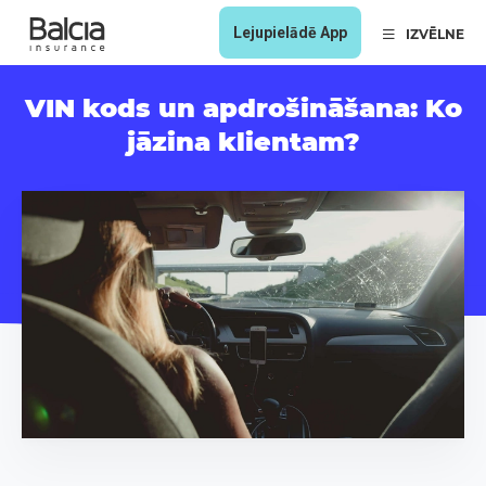
Lejupielādē App
IZVĒLNE
VIN kods un apdrošināšana: Ko
jāzina klientam?