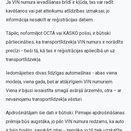
Ja VIN numura ievadīšanas brīdī ir kļūda, tas var radīt
kavēšanos vai pat atteikumu atlīdzības izmaksai, jo
informācija nesakrīt ar reģistrācijas datiem.
Tāpēc, noformējot OCTA vai KASKO polisi, ir būtiski
pārliecināties, ka transportlīdzekļa VIN numurs ir norādīts
precīzi - tieši tā, kā tas ir reģistrācijas apliecībā un uz
transportlīdzekļa.
Iedomājieties divas līdzīgas automašīnas - abas viena
modeļa, viena gada, bet ar atšķirīgiem VIN numuriem.
Viena ir bijusi iesaistīta smagā avārijā ārzemēs, otra – ar
nevainojamu transportlīdzekļa vēsturi.
Apdrošinātājam šie dati ir būtiski. Pirmajai apdrošināšanas
prēmija būs augstāka, jo pēc VIN numura redzams, ka auto
ir bijis bojāts, savukārt otrai - zemāka, jo tā tiek uzskatīta