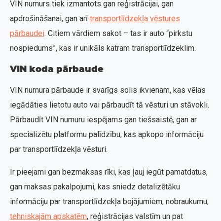
VIN numurs tiek izmantots gan reģistrācijai, gan
apdrošināšanai, gan arī
transportlīdzekļa vēstures
pārbaudei
. Citiem vārdiem sakot – tas ir auto “pirkstu
nospiedums”, kas ir unikāls katram transportlīdzeklim.
VIN koda pārbaude
VIN numura pārbaude ir svarīgs solis ikvienam, kas vēlas
iegādāties lietotu auto vai pārbaudīt tā vēsturi un stāvokli.
Pārbaudīt VIN numuru iespējams gan tiešsaistē, gan ar
specializētu platformu palīdzību, kas apkopo informāciju
par transportlīdzekļa vēsturi.
Ir pieejami gan bezmaksas rīki, kas ļauj iegūt pamatdatus,
gan maksas pakalpojumi, kas sniedz detalizētāku
informāciju par transportlīdzekļa bojājumiem, nobraukumu,
tehniskajām apskatēm
, reģistrācijas valstīm un pat