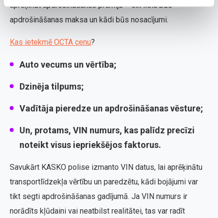
aprēķināt apdrošināšanas prēmiju – cik liela būs
apdrošināšanas maksa un kādi būs nosacījumi.
Kas ietekmē OCTA cenu
?
Auto vecums un vērtība;
Dzinēja tilpums;
Vadītāja pieredze un apdrošināšanas vēsture;
Un, protams, VIN numurs, kas palīdz precīzi
noteikt visus iepriekšējos faktorus.
Savukārt KASKO polise izmanto VIN datus, lai aprēķinātu
transportlīdzekļa vērtību un paredzētu, kādi bojājumi var
tikt segti apdrošināšanas gadījumā. Ja VIN numurs ir
norādīts kļūdaini vai neatbilst realitātei, tas var radīt