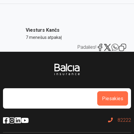
Viesturs Kančs
7 menešus atpakaļ
Padalies!
Piesakies
82222