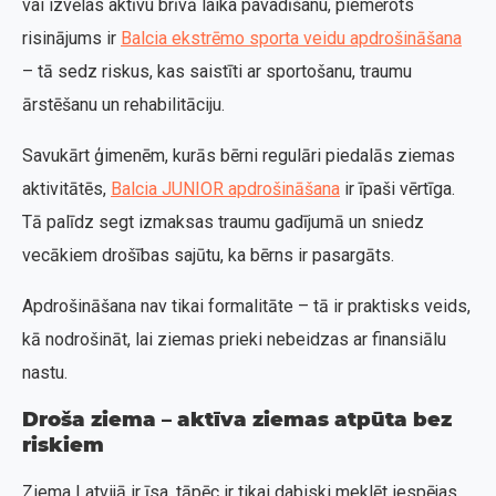
vai izvēlas aktīvu brīvā laika pavadīšanu, piemērots
risinājums ir
Balcia ekstrēmo sporta veidu apdrošināšana
– tā sedz riskus, kas saistīti ar sportošanu, traumu
ārstēšanu un rehabilitāciju.
Savukārt ģimenēm, kurās bērni regulāri piedalās ziemas
aktivitātēs,
Balcia JUNIOR apdrošināšana
ir īpaši vērtīga.
Tā palīdz segt izmaksas traumu gadījumā un sniedz
vecākiem drošības sajūtu, ka bērns ir pasargāts.
Apdrošināšana nav tikai formalitāte – tā ir praktisks veids,
kā nodrošināt, lai ziemas prieki nebeidzas ar finansiālu
nastu.
Droša ziema – aktīva ziemas atpūta bez
riskiem
Ziema Latvijā ir īsa, tāpēc ir tikai dabiski meklēt iespējas