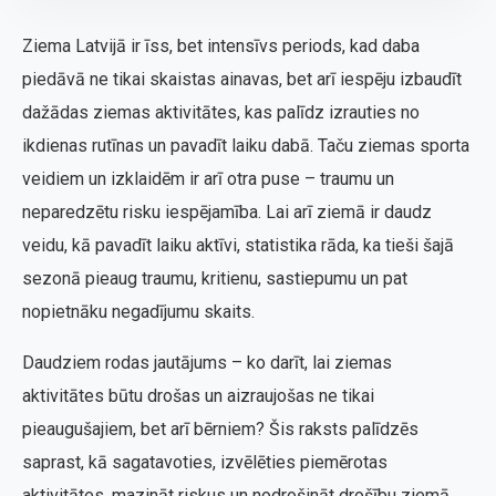
Ziema Latvijā ir īss, bet intensīvs periods, kad daba
piedāvā ne tikai skaistas ainavas, bet arī iespēju izbaudīt
dažādas ziemas aktivitātes, kas palīdz izrauties no
ikdienas rutīnas un pavadīt laiku dabā. Taču ziemas sporta
veidiem un izklaidēm ir arī otra puse – traumu un
neparedzētu risku iespējamība. Lai arī ziemā ir daudz
veidu, kā pavadīt laiku aktīvi, statistika rāda, ka tieši šajā
sezonā pieaug traumu, kritienu, sastiepumu un pat
nopietnāku negadījumu skaits.
Daudziem rodas jautājums – ko darīt, lai ziemas
aktivitātes būtu drošas un aizraujošas ne tikai
pieaugušajiem, bet arī bērniem? Šis raksts palīdzēs
saprast, kā sagatavoties, izvēlēties piemērotas
aktivitātes, mazināt riskus un nodrošināt drošību ziemā.