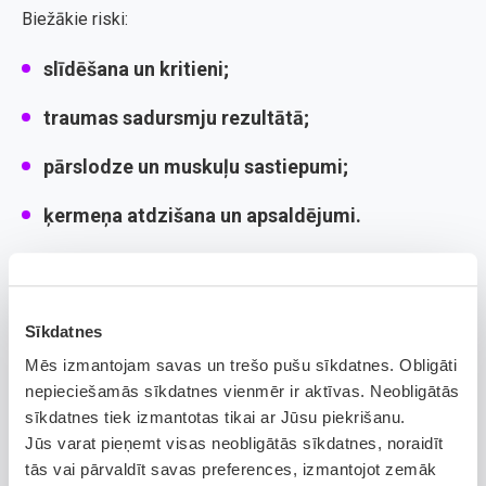
Biežākie riski:
slīdēšana un kritieni;
traumas sadursmju rezultātā;
pārslodze un muskuļu sastiepumi;
ķermeņa atdzišana un apsaldējumi.
Lai no šiem riskiem izvairītos, ir svarīgi:
izmantot ķiveri, ceļgalu un elkoņu aizsargus;
Sīkdatnes
regulāri pārbaudīt aprīkojumu;
Mēs izmantojam savas un trešo pušu sīkdatnes. Obligāti
nepieciešamās sīkdatnes vienmēr ir aktīvas. Neobligātās
izvēlēties vietas, kur nav pārāk daudz cilvēku;
sīkdatnes tiek izmantotas tikai ar Jūsu piekrišanu.
Jūs varat pieņemt visas neobligātās sīkdatnes, noraidīt
ievērot trases noteikumus un būt uzmanīgam
tās vai pārvaldīt savas preferences, izmantojot zemāk