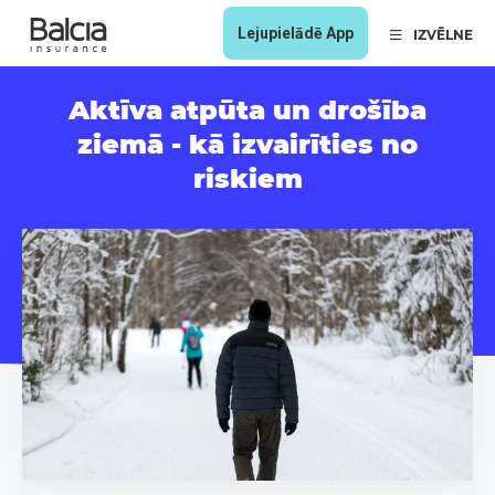
Lejupielādē App
IZVĒLNE
Aktīva atpūta un drošība
ziemā - kā izvairīties no
riskiem