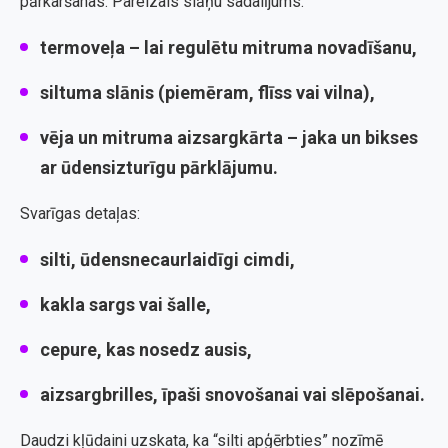
pārkaršanas. Pareizais slāņu sadalījums:
termoveļa – lai regulētu mitruma novadīšanu,
siltuma slānis (piemēram, flīss vai vilna),
vēja un mitruma aizsargkārta – jaka un bikses
ar ūdensizturīgu pārklājumu.
Svarīgas detaļas:
silti, ūdensnecaurlaidīgi cimdi,
kakla sargs vai šalle,
cepure, kas nosedz ausis,
aizsargbrilles, īpaši snovošanai vai slēpošanai.
Daudzi kļūdaini uzskata, ka “silti apģērbties” nozīmē