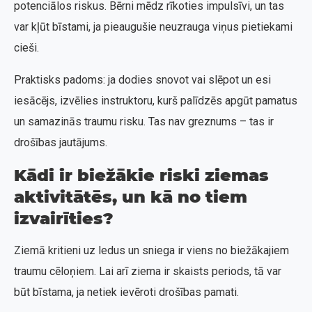
potenciālos riskus. Bērni mēdz rīkoties impulsīvi, un tas
var kļūt bīstami, ja pieaugušie neuzrauga viņus pietiekami
cieši.
Praktisks padoms: ja dodies snovot vai slēpot un esi
iesācējs, izvēlies instruktoru, kurš palīdzēs apgūt pamatus
un samazinās traumu risku. Tas nav greznums – tas ir
drošības jautājums.
Kādi ir biežākie riski ziemas
aktivitātēs, un kā no tiem
izvairīties?
Ziemā kritieni uz ledus un sniega ir viens no biežākajiem
traumu cēloņiem. Lai arī ziema ir skaists periods, tā var
būt bīstama, ja netiek ievēroti drošības pamati.