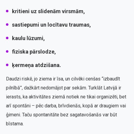
kritieni uz slidenām virsmām,
sastiepumi un locītavu traumas,
kaulu lūzumi,
fiziska pārslodze,
ķermeņa atdzišana.
Daudzi riskē, jo ziema ir īsa, un cilvēki cenšas “izbaudīt
pilnībā”, dažkārt nedomājot par sekām. Turklāt Latvijā ir
ierasts, ka aktivitātes ziemā notiek ne tikai organizēti, bet
arī spontāni – pēc darba, brīvdienās, kopā ar draugiem vai
ģimeni. Taču spontanitāte bez sagatavošanās var būt
bīstama.