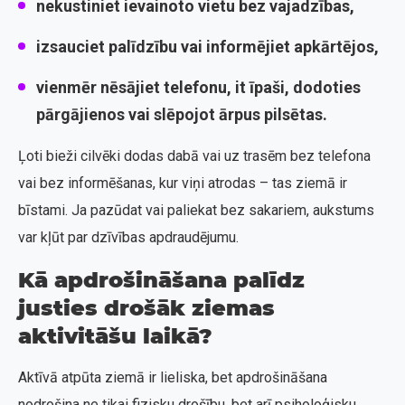
nekustiniet ievainoto vietu bez vajadzības,
izsauciet palīdzību vai informējiet apkārtējos,
vienmēr nēsājiet telefonu, it īpaši, dodoties
pārgājienos vai slēpojot ārpus pilsētas.
Ļoti bieži cilvēki dodas dabā vai uz trasēm bez telefona
vai bez informēšanas, kur viņi atrodas – tas ziemā ir
bīstami. Ja pazūdat vai paliekat bez sakariem, aukstums
var kļūt par dzīvības apdraudējumu.
Kā apdrošināšana palīdz
justies drošāk ziemas
aktivitāšu laikā?
Aktīvā atpūta ziemā ir lieliska, bet apdrošināšana
nodrošina ne tikai fizisku drošību, bet arī psiholoģisku