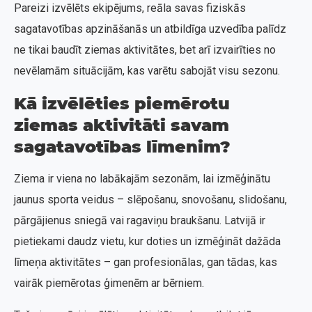
Pareizi izvēlēts ekipējums, reāla savas fiziskās
sagatavotības apzināšanās un atbildīga uzvedība palīdz
ne tikai baudīt ziemas aktivitātes, bet arī izvairīties no
nevēlamām situācijām, kas varētu sabojāt visu sezonu.
Kā izvēlēties piemērotu
ziemas aktivitāti savam
sagatavotības līmenim?
Ziema ir viena no labākajām sezonām, lai izmēģinātu
jaunus sporta veidus – slēpošanu, snovošanu, slidošanu,
pārgājienus sniegā vai ragaviņu braukšanu. Latvijā ir
pietiekami daudz vietu, kur doties un izmēģināt dažāda
līmeņa aktivitātes – gan profesionālas, gan tādas, kas
vairāk piemērotas ģimenēm ar bērniem.