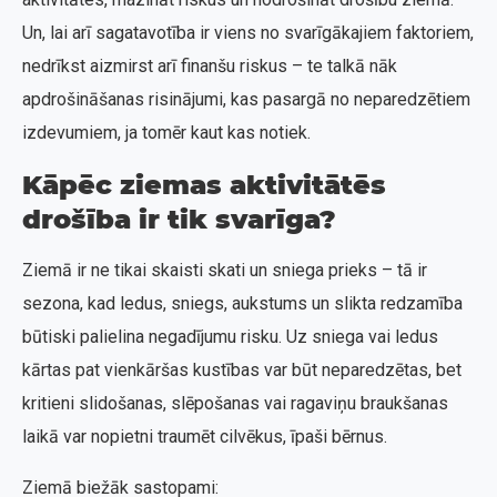
Un, lai arī sagatavotība ir viens no svarīgākajiem faktoriem,
nedrīkst aizmirst arī finanšu riskus – te talkā nāk
apdrošināšanas risinājumi, kas pasargā no neparedzētiem
izdevumiem, ja tomēr kaut kas notiek.
Kāpēc ziemas aktivitātēs
drošība ir tik svarīga?
Ziemā ir ne tikai skaisti skati un sniega prieks – tā ir
sezona, kad ledus, sniegs, aukstums un slikta redzamība
būtiski palielina negadījumu risku. Uz sniega vai ledus
kārtas pat vienkāršas kustības var būt neparedzētas, bet
kritieni slidošanas, slēpošanas vai ragaviņu braukšanas
laikā var nopietni traumēt cilvēkus, īpaši bērnus.
Ziemā biežāk sastopami: