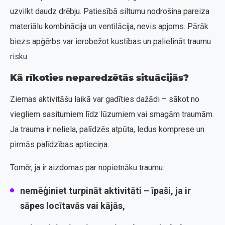
uzvilkt daudz drēbju. Patiesībā siltumu nodrošina pareiza
materiālu kombinācija un ventilācija, nevis apjoms. Pārāk
biezs apģērbs var ierobežot kustības un palielināt traumu
risku.
Kā rīkoties neparedzētās situācijās?
Ziemas aktivitāšu laikā var gadīties dažādi – sākot no
viegliem sasitumiem līdz lūzumiem vai smagām traumām.
Ja trauma ir neliela, palīdzēs atpūta, ledus komprese un
pirmās palīdzības aptieciņa.
Tomēr, ja ir aizdomas par nopietnāku traumu:
nemēģiniet turpināt aktivitāti – īpaši, ja ir
sāpes locītavās vai kājās,