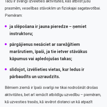
Taču ir svarīgi izvēlēties aktivitātes, kas atbilst jūsu
prasmēm, veselības stāvoklim un fiziskajai sagatavotībai.
Piemēram:
ja slēpošana ir jauna pieredze – ņemiet
instruktoru;
pārgājienus nesāciet ar sarežģītiem
maršrutiem, īpaši, ja tie ietver stāvākus
kāpumus vai apledojušas takas;
slidojot, izvēlieties vietas, kur ledus ir
pārbaudīts un uzraudzīts.
Bērniem ziemā ir īpaši svarīgi ne tikai nodrošināt drošas
aktivitātes, bet arī iemācīt atbildīgu uzvedību – piemēram,
kā uzvesties trasēs, kā ievērot distanci un kā atpazīt