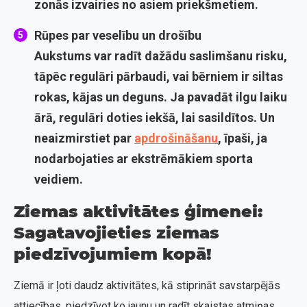
zonās izvairies no asiem priekšmetiem.
Rūpes par veselību un drošību
Aukstums var radīt dažādu saslimšanu risku,
tāpēc regulāri pārbaudi, vai bērniem ir siltas
rokas, kājas un deguns. Ja pavadāt ilgu laiku
ārā, regulāri doties iekšā, lai sasildītos. Un
neaizmirstiet par
apdrošināšanu
, īpaši, ja
nodarbojaties ar ekstrēmākiem sporta
veidiem.
Ziemas aktivitātes ģimenei:
Sagatavojieties ziemas
piedzīvojumiem kopā!
Ziemā ir ļoti daudz aktivitātes, kā stiprināt savstarpējās
attiecības, piedzīvot ko jaunu un radīt skaistas atmiņas.