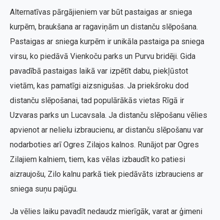
Alternatīvas pārgājieniem var būt pastaigas ar sniega
kurpēm, braukšana ar ragaviņām un distanču slēpošana.
Pastaigas ar sniega kurpēm ir unikāla pastaiga pa sniega
virsu, ko piedāvā Vienkoču parks un Purvu bridēji. Gida
pavadībā pastaigas laikā var izpētīt dabu, piekļūstot
vietām, kas pamatīgi aizsnigušas. Ja priekšroku dod
distanču slēpošanai, tad populārākās vietas Rīgā ir
Uzvaras parks un Lucavsala. Ja distanču slēpošanu vēlies
apvienot ar nelielu izbraucienu, ar distanču slēpošanu var
nodarboties arī Ogres Zilajos kalnos. Runājot par Ogres
Zilajiem kalniem, tiem, kas vēlas izbaudīt ko patiesi
aizraujošu, Zilo kalnu parkā tiek piedāvāts izbrauciens ar
sniega suņu pajūgu.
Ja vēlies laiku pavadīt nedaudz mierīgāk, varat ar ģimeni