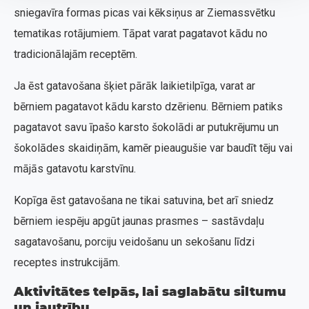
sniegavīra formas picas vai kēksiņus ar Ziemassvētku
tematikas rotājumiem. Tāpat varat pagatavot kādu no
tradicionālajām receptēm.
Ja ēst gatavošana šķiet pārāk laikietilpīga, varat ar
bērniem pagatavot kādu karsto dzērienu. Bērniem patiks
pagatavot savu īpašo karsto šokolādi ar putukrējumu un
šokolādes skaidiņām, kamēr pieaugušie var baudīt tēju vai
mājās gatavotu karstvīnu.
Kopīga ēst gatavošana ne tikai satuvina, bet arī sniedz
bērniem iespēju apgūt jaunas prasmes – sastāvdaļu
sagatavošanu, porciju veidošanu un sekošanu līdzi
receptes instrukcijām.
Aktivitātes telpās, lai saglabātu siltumu
un jautrību