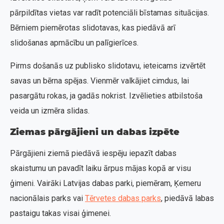
pārpildītas vietas var radīt potenciāli bīstamas situācijas.
Bērniem piemērotas slidotavas, kas piedāvā arī
slidošanas apmācību un palīgierīces.
Pirms došanās uz publisko slidotavu, ieteicams izvērtēt
savas un bērna spējas. Vienmēr valkājiet cimdus, lai
pasargātu rokas, ja gadās nokrist. Izvēlieties atbilstoša
veida un izmēra slidas.
Ziemas pārgājieni un dabas izpēte
Pārgājieni ziemā piedāvā iespēju iepazīt dabas
skaistumu un pavadīt laiku ārpus mājas kopā ar visu
ģimeni. Vairāki Latvijas dabas parki, piemēram, Ķemeru
nacionālais parks vai
Tērvetes dabas parks
, piedāvā labas
pastaigu takas visai ģimenei.