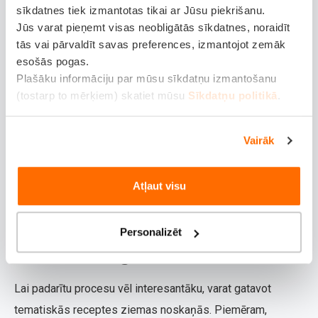
Kad ārā ir pārāk auksts, dažādas radošās aktivitātes ir
sīkdatnes tiek izmantotas tikai ar Jūsu piekrišanu.
lieliska alternatīva. Varat kopā zīmēt, veidot papīra
Jūs varat pieņemt visas neobligātās sīkdatnes, noraidīt
tās vai pārvaldīt savas preferences, izmantojot zemāk
sniegpārsliņas vai pat celt sniega vīrus no plastilīna. Šīs
esošās pogas.
aktivitātes stimulē bērnu iztēli un radošumu, kā arī
Plašāku informāciju par mūsu sīkdatņu izmantošanu
motorikas prasmes.
(tostarp to mērķiem) skatiet mūsu
Sīkdatņu politikā
.
Tāpat varat veidot paši savus Ziemassvētku rotājumus,
Vairāk
piemēram, adventes vainagu no dabas materiāliem vai
papīra eglīšu rotājumus, kas piešķirs mājai svētku noskaņu
un mājīgumu. Varat izgatavot arī personalizētas
Atļaut visu
apsveikumu kartiņas. Šīs aktivitātes ne tikai radīs prieku
un kopības sajūtu, bet arī svētku gaidīšanas sajūtu.
Personalizēt
Ziemas ēdienu gatavošana
Lai padarītu procesu vēl interesantāku, varat gatavot
tematiskās receptes ziemas noskaņās. Piemēram,