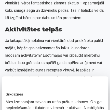
vienkārši vērot fantastiskos ziemas skatus – apsarmojuši
koki, sniega sega un dzīvnieku pēdas. Tas ir lielisks veids
kā izglītot bērnus par dabu un tās procesiem.
Aktivitātes telpās
Ja laikapstākļi nelutina vai vienkārši dod priekšroku palikt
mājās, kāpēc gan neizmantot šo laiku, lai nodotos
radošām aktivitātēm? Esot mājās var izbaudīt mierpilnu
brīdi ar labu grāmatu, uzspēlēt galda spēles ar ģimeni vai
varbūt izmēģināt jaunas receptes virtuvē. Iespējas ir
gandrīz neierobežotas, ja vien ļausiet vaļu iztēlei. Kuru no
šīm aktivitātēm izvēlēsies?
Sīkdatnes
Radošās aktivitātes: ģimenes izklaide
mājās
Mēs izmantojam savas un trešo pušu sīkdatnes. Obligāti
nepieciešamās sīkdatnes vienmēr ir aktīvas. Neobligātās