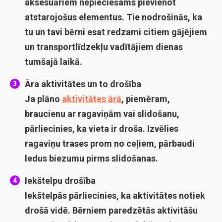
aksesuāriem nepieciešams pievienot
atstarojošus elementus. Tie nodrošinās, ka
tu un tavi bērni esat redzami citiem gājējiem
un transportlīdzekļu vadītājiem dienas
tumšajā laikā.
Āra aktivitātes un to drošība
Ja plāno
aktivitātes ārā
, piemēram,
braucienu ar ragaviņām vai slidošanu,
pārliecinies, ka vieta ir droša. Izvēlies
ragaviņu trases prom no ceļiem, pārbaudi
ledus biezumu pirms slidošanas.
Iekštelpu drošība
Iekštelpās pārliecinies, ka aktivitātes notiek
drošā vidē. Bērniem paredzētās aktivitāšu