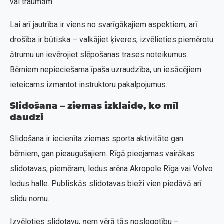
vai traumām.
Lai arī jautrība ir viens no svarīgākajiem aspektiem, arī
drošība ir būtiska – valkājiet ķiveres, izvēlieties piemērotu
ātrumu un ievērojiet slēpošanas trases noteikumus.
Bērniem nepieciešama īpaša uzraudzība, un iesācējiem
ieteicams izmantot instruktoru pakalpojumus.
Slidošana – ziemas izklaide, ko mīl
daudzi
Slidošana ir iecienīta ziemas sporta aktivitāte gan
bērniem, gan pieaugušajiem. Rīgā pieejamas vairākas
slidotavas, piemēram, ledus arēna Akropole Rīga vai Volvo
ledus halle. Publiskās slidotavas bieži vien piedāvā arī
slidu nomu.
Izvēloties slidotavu, ņem vērā tās noslogotību –