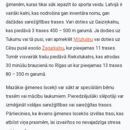
ģimenēm, kuras tikai sāk iepazīt šo sporta veidu. Latvijā ir
vairāki kalni, kas nodrošina gan inventāra nomu, gan
dažādas sarežģītības trases. Vari doties uz Gaiziņkalnu,
kas piedāvā 3 trases 450 – 500 m garumā. Ja dodies uz
Tukumu vai tā pusi, vari apmeklēt
Milzkalnu
vai doties uz
Cēsu pusē esošo
Žagarkalnu
, kur pieejamas 11 trases.
Tomēr visvairāk trašu piedāvā Riekstukalns, kas atrodas
30 minūšu braucienā no Rīgas un kur pieejamas 13 trases
80 – 350 m garumā.
Mazākie ģimenes locekļi var sākt ar speciālām bērnu
trasēm vai mācību laukumiem. Pieredzējušāki slēpotāji var
izmēģināt vidējas sarežģītības vai sarežģītas trases.
Pārliecinies, ka ikviens ģimenes loceklis izvēlas trasi, kas
atbilst viņa prasmēm, lai izvairītos no nevajadzīga stresa