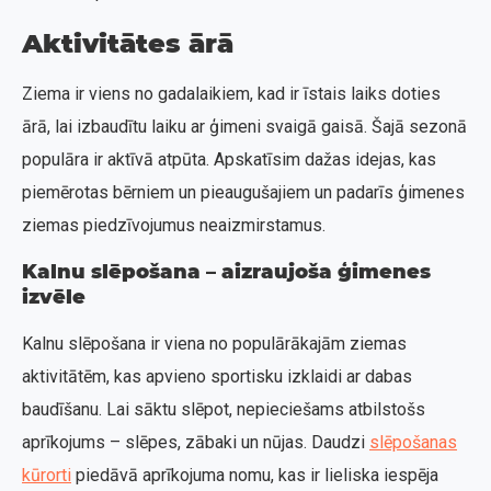
Aktivitātes ārā
Ziema ir viens no gadalaikiem, kad ir īstais laiks doties
ārā, lai izbaudītu laiku ar ģimeni svaigā gaisā. Šajā sezonā
populāra ir aktīvā atpūta. Apskatīsim dažas idejas, kas
piemērotas bērniem un pieaugušajiem un padarīs ģimenes
ziemas piedzīvojumus neaizmirstamus.
Kalnu slēpošana – aizraujoša ģimenes
izvēle
Kalnu slēpošana ir viena no populārākajām ziemas
aktivitātēm, kas apvieno sportisku izklaidi ar dabas
baudīšanu. Lai sāktu slēpot, nepieciešams atbilstošs
aprīkojums – slēpes, zābaki un nūjas. Daudzi
slēpošanas
kūrorti
piedāvā aprīkojuma nomu, kas ir lieliska iespēja