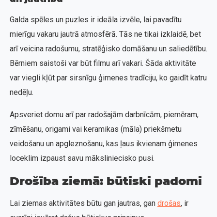
Galda spēles un puzles ir ideāla izvēle, lai pavadītu
mierīgu vakaru jautrā atmosfērā. Tās ne tikai izklaidē, bet
arī veicina radošumu, stratēģisko domāšanu un saliedētību.
Bērniem saistoši var būt filmu arī vakari. Šāda aktivitāte
var viegli kļūt par sirsnīgu ģimenes tradīciju, ko gaidīt katru
nedēļu.
Apsveriet domu arī par radošajām darbnīcām, piemēram,
zīmēšanu, origami vai keramikas (māla) priekšmetu
veidošanu un apgleznošanu, kas ļaus ikvienam ģimenes
loceklim izpaust savu māksliniecisko pusi.
Drošība ziemā: būtiski padomi
Lai ziemas aktivitātes būtu gan jautras, gan
drošas
, ir