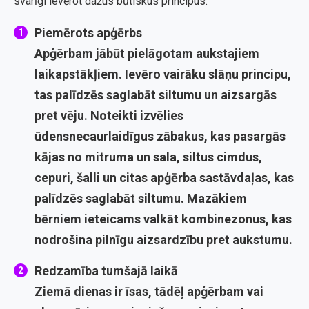
svarīgi ievērot dažus būtiskus principus.
Piemērots apģērbs
Apģērbam jābūt pielāgotam aukstajiem
laikapstākļiem. Ievēro vairāku slāņu principu,
tas palīdzēs saglabāt siltumu un aizsargās
pret vēju. Noteikti izvēlies
ūdensnecaurlaidīgus zābakus, kas pasargās
kājas no mitruma un sala, siltus cimdus,
cepuri, šalli un citas apģērba sastāvdaļas, kas
palīdzēs saglabāt siltumu. Mazākiem
bērniem ieteicams valkāt kombinezonus, kas
nodrošina pilnīgu aizsardzību pret aukstumu.
Redzamība tumšajā laikā
Ziemā dienas ir īsas, tādēļ apģērbam vai