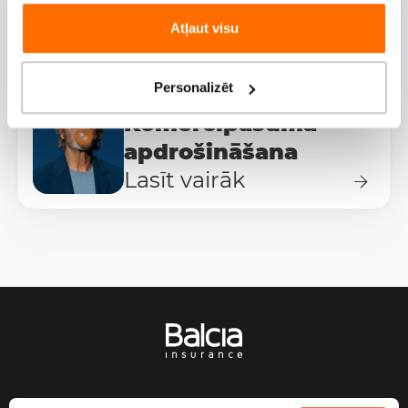
Saules paneļu
apdrošināšana
Atļaut visu
Lasīt vairāk
Personalizēt
Komercīpašuma
apdrošināšana
Lasīt vairāk