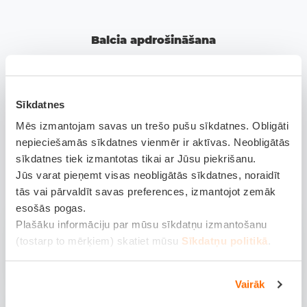
Balcia apdrošināšana
Uzzini vairāk par Balcia apdrošināšana produktiem: biļešu
apdrošināšanu, saules paneļu apdrošināšanu un
Sīkdatnes
komercīpašumu apdrošināšanu.
Mēs izmantojam savas un trešo pušu sīkdatnes. Obligāti
nepieciešamās sīkdatnes vienmēr ir aktīvas. Neobligātās
sīkdatnes tiek izmantotas tikai ar Jūsu piekrišanu.
Jūs varat pieņemt visas neobligātās sīkdatnes, noraidīt
tās vai pārvaldīt savas preferences, izmantojot zemāk
esošās pogas.
Biļešu
Plašāku informāciju par mūsu sīkdatņu izmantošanu
apdrošināšana
(tostarp to mērķiem) skatiet mūsu
Sīkdatņu politikā
.
Lasīt vairāk
Vairāk