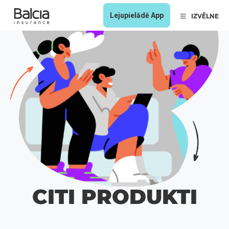
Lejupielādē App
IZVĒLNE
CITI PRODUKTI