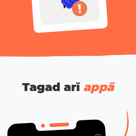
Tagad arī
appā