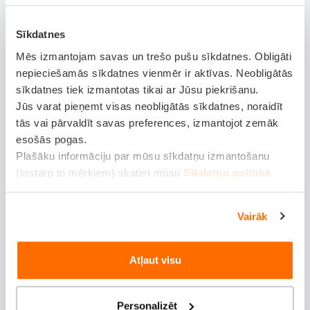
Sīkdatnes
Mēs izmantojam savas un trešo pušu sīkdatnes. Obligāti
nepieciešamās sīkdatnes vienmēr ir aktīvas. Neobligātās
sīkdatnes tiek izmantotas tikai ar Jūsu piekrišanu.
Jūs varat pieņemt visas neobligātās sīkdatnes, noraidīt
tās vai pārvaldīt savas preferences, izmantojot zemāk
esošās pogas.
Plašāku informāciju par mūsu sīkdatņu izmantošanu
(tostarp to mērķiem) skatiet mūsu
Sīkdatņu politikā
.
Vairāk
Dokumenti
Atļaut visu
Noteikumi
Personalizēt