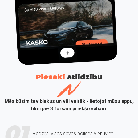
Piesaki
atlīdzību
Mēs būsim tev blakus un vēl vairāk - lietojot mūsu appu,
tiksi pie 3 foršām priekšrocībām:
01
Redzēsi visas savas polises vienuviet