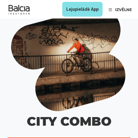
Lejupielādē App
IZVĒLNE
CITY COMBO