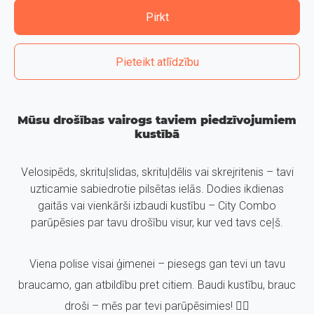
Pirkt
Pieteikt atlīdzību
Mūsu drošības vairogs taviem piedzīvojumiem
kustībā
Velosipēds, skrituļslidas, skrituļdēlis vai skrejritenis – tavi
uzticamie sabiedrotie pilsētas ielās. Dodies ikdienas
gaitās vai vienkārši izbaudi kustību – City Combo
parūpēsies par tavu drošību visur, kur ved tavs ceļš.
Viena polise visai ģimenei – piesegs gan tevi un tavu
braucamo, gan atbildību pret citiem. Baudi kustību, brauc
droši – mēs par tevi parūpēsimies! 🚴‍♀️