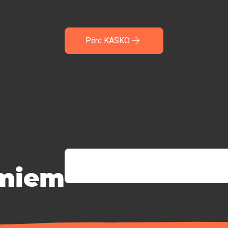
Pērc KASKO
miem