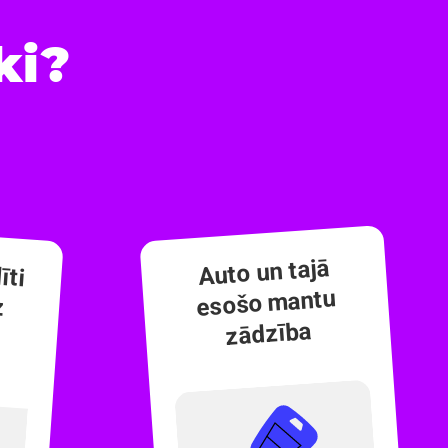
ki?
īti
ez
Auto un tajā
esošo mantu
zādzība