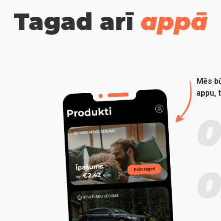
Tagad arī
appā
Mēs bū
appu, 
0
0