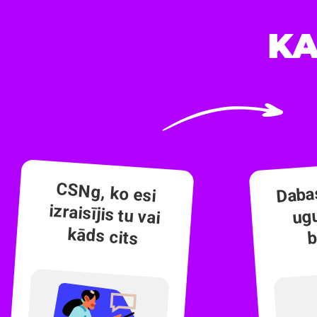
KA
Dabas
CSNg, ko esi
izraisījis tu vai
ugu
kāds cits
b