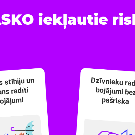
SKO iekļautie ris
 stihiju un
Dzīvnieku rad
bojājumi b
ns radīti
ojājumi
pašriska