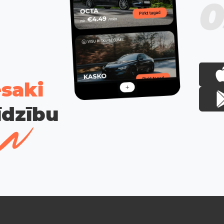
0
esaki
īdzību