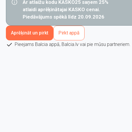
Ar atlaižu kodu KASKO25 saņem 25%
atlaidi aprēķinātajai KASKO cenai.
Piedāvājums spēkā līdz 20.09.2026
Aprēķināt un pirkt
Pirkt appā
Pieejams Balcia appā, Balcia.lv vai pie mūsu partneriem.