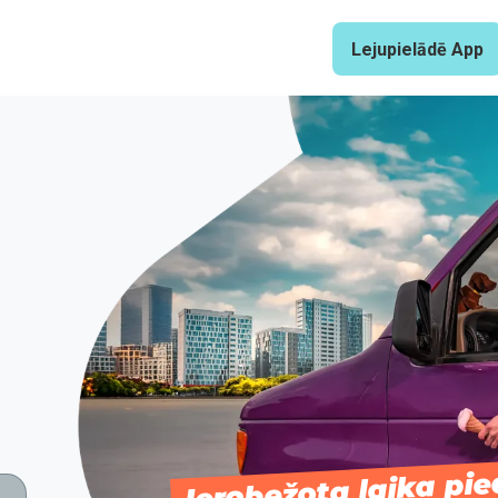
Lejupielādē App
Ierobežota laika pi