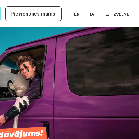
Pievienojies mums!
EN
LV
IZVĒLNE
edāvājums!