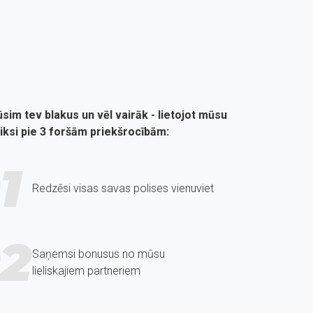
sim tev blakus un vēl vairāk - lietojot mūsu
tiksi pie 3 foršām priekšrocībām:
1
Redzēsi visas savas polises vienuviet
2
Saņemsi bonusus no mūsu
lieliskajiem partneriem