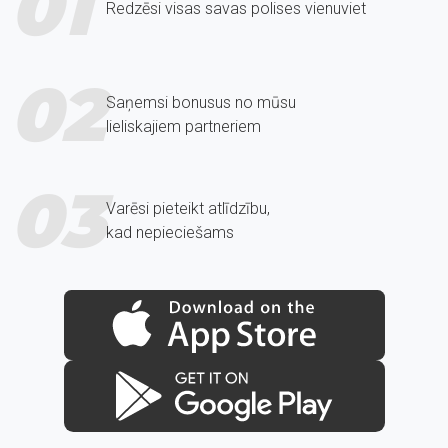
01
Redzēsi visas savas polises vienuviet
02
Saņemsi bonusus no mūsu
lieliskajiem partneriem
03
Varēsi pieteikt atlīdzību,
kad nepieciešams