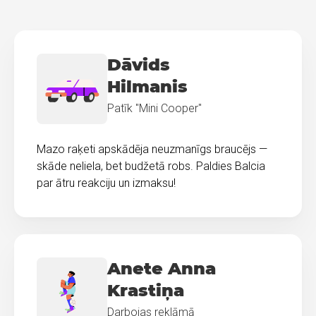
Dāvids
Hilmanis
Patīk "Mini Cooper"
Mazo raķeti apskādēja neuzmanīgs braucējs —
skāde neliela, bet budžetā robs. Paldies Balcia
par ātru reakciju un izmaksu!
Anete Anna
Krastiņa
Darbojas reklāmā