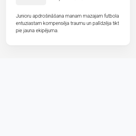
Junioru apdrošināšana manam mazajam futbola
entuziastam kompensēja traumu un palīdzēja tikt
pie jauna ekipējuma.
Piesakies
jaunumiem
Piesakies