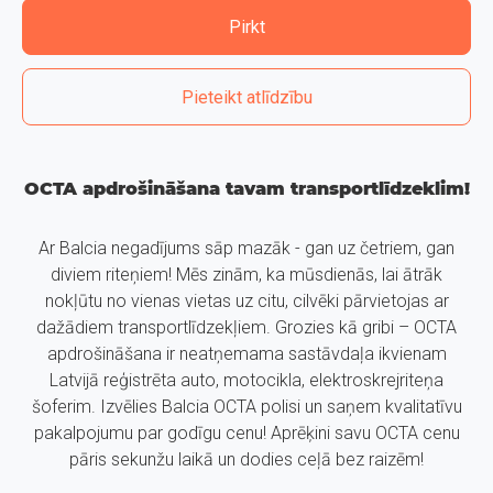
Pirkt
Pieteikt atlīdzību
OCTA apdrošināšana tavam transportlīdzeklim!
Ar Balcia negadījums sāp mazāk - gan uz četriem, gan
diviem riteņiem! Mēs zinām, ka mūsdienās, lai ātrāk
nokļūtu no vienas vietas uz citu, cilvēki pārvietojas ar
dažādiem transportlīdzekļiem. Grozies kā gribi – OCTA
apdrošināšana ir neatņemama sastāvdaļa ikvienam
Latvijā reģistrēta auto, motocikla, elektroskrejriteņa
šoferim. Izvēlies Balcia OCTA polisi un saņem kvalitatīvu
pakalpojumu par godīgu cenu! Aprēķini savu OCTA cenu
pāris sekunžu laikā un dodies ceļā bez raizēm!