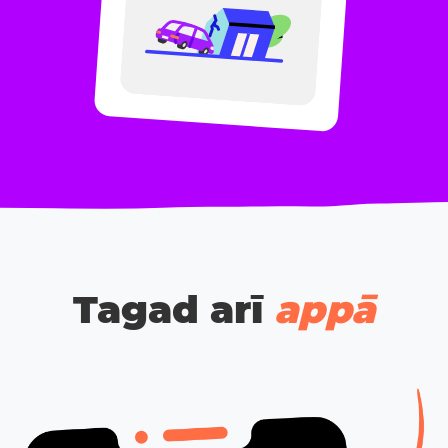
Tagad arī
appā