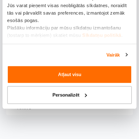
Jūs varat pieņemt visas neobligātās sīkdatnes, noraidīt
tās vai pārvaldīt savas preferences, izmantojot zemāk
esošās pogas.
Plašāku informāciju par mūsu sīkdatņu izmantošanu
(tostarp to mērķiem) skatiet mūsu
Sīkdatņu politikā
.
Vairāk
Dokumenti
Atļaut visu
Noteikumi
Personalizēt
Arhīvs