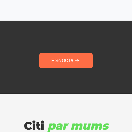
Pērc OCTA
Citi
par mums