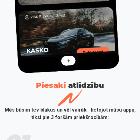
Piesaki
atlīdzību
Mēs būsim tev blakus un vēl vairāk - lietojot mūsu appu,
tiksi pie 3 foršām priekšrocībām: