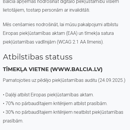
Balcia apņemas nodrošināt digitālo piekļūstamību visiem
lietotājiem, tostarp personām ar invaliditāti.
Mēs cenšamies nodrošināt, lai mūsu pakalpojumi atbilstu
Eiropas piekļūstamības aktam (EAA) un tīmekļa satura
piekļūstamības vadlīnijām (WCAG 2.1 AA līmenis).
Atbilstības statuss
TĪMEKĻA VIETNE (WWW.BALCIA.LV)
Pamatojoties uz pēdējo piekļūstamības auditu (24.09.2025.)
• Daļēji atbilst Eiropas piekļūstamības aktam.
• 70% no pārbaudītajiem kritērijiem atbilst prasībām.
• 30% no pārbaudītajiem kritērijiem neatbilst piekļūstamības
prasībām.