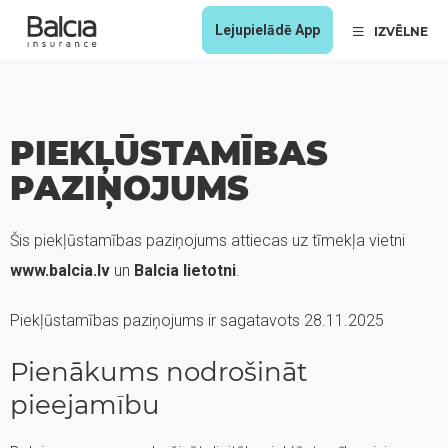
Lejupielādē App
IZVĒLNE
PIEKĻŪSTAMĪBAS
PAZIŅOJUMS
Šis piekļūstamības paziņojums attiecas uz tīmekļa vietni
www.balcia.lv
un
Balcia lietotni
.
Piekļūstamības paziņojums ir sagatavots 28.11.2025
Pienākums nodrošināt
pieejamību