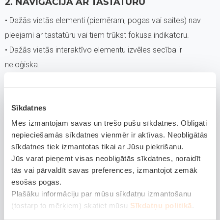
2. NAVIGĀCIJA AR TASTATŪRU
• Dažās vietās elementi (piemēram, pogas vai saites) nav
pieejami ar tastatūru vai tiem trūkst fokusa indikatoru.
• Dažās vietās interaktīvo elementu izvēles secība ir
neloģiska.
• Trūkst mehānismu, lai apietu atkārtotus satura blokus
(Tīmekļa vietne).
Sīkdatnes
3. EKRĀNA LASĪTĀJA ATBALSTS
Mēs izmantojam savas un trešo pušu sīkdatnes. Obligāti
• Vairākiem interaktīviem elementiem un kļūdu ziņojumiem
nepieciešamās sīkdatnes vienmēr ir aktīvas. Neobligātās
sīkdatnes tiek izmantotas tikai ar Jūsu piekrišanu.
trūkst atbilstošas koda atzīmes, lai tos varētu interpretēt
Jūs varat pieņemt visas neobligātās sīkdatnes, noraidīt
palīgtehnoloģijas.
tās vai pārvaldīt savas preferences, izmantojot zemāk
• Dažās vietās attēliem nav alternatīvā teksta.
esošās pogas.
• Dažās vietās satura lasīšanas secība ir neloģiska.
Plašāku informāciju par mūsu sīkdatņu izmantošanu
(tostarp to mērķiem) skatiet mūsu
Sīkdatņu politikā
.
4. KĻŪDU IDENTIFICĒŠANA UN IETEIKUMI