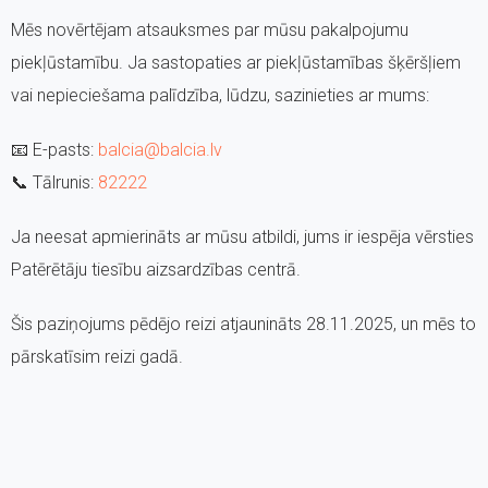
Mēs novērtējam atsauksmes par mūsu pakalpojumu
piekļūstamību. Ja sastopaties ar piekļūstamības šķēršļiem
vai nepieciešama palīdzība, lūdzu, sazinieties ar mums:
📧 E-pasts:
balcia@balcia.lv
📞 Tālrunis:
82222
Ja neesat apmierināts ar mūsu atbildi, jums ir iespēja vērsties
Patērētāju tiesību aizsardzības centrā.
Šis paziņojums pēdējo reizi atjaunināts 28.11.2025, un mēs to
pārskatīsim reizi gadā.