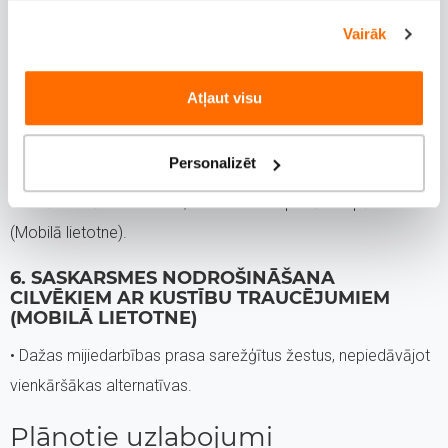
• Dažiem veidlapu laukiem trūkst skaidru kļūdu ziņojumu un
Vairāk
ieteikumu to labošanai.
Atļaut visu
5. SAMAZINĀTAS KUSTĪBAS ATBALSTS
• Dažās vietās ir automātiski atskaņojami fona video, kurus
Personalizēt
nevar apturēt vai pārtraukt (Tīmekļa vietne).
• Dažās vietās ir kustības, kuras nevar apturēt vai pārtraukt
(Mobilā lietotne).
6. SASKARSMES NODROŠINĀŠANA
CILVĒKIEM AR KUSTĪBU TRAUCĒJUMIEM
(MOBILĀ LIETOTNE)
• Dažas mijiedarbības prasa sarežģītus žestus, nepiedāvājot
vienkāršākas alternatīvas.
Plānotie uzlabojumi