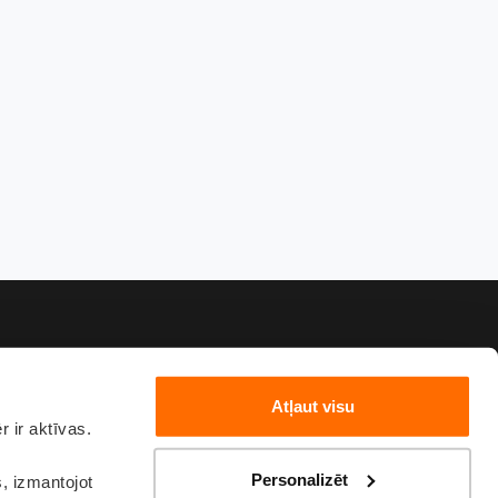
Atļaut visu
 ir aktīvas.
82222
sakies
Personalizēt
s, izmantojot