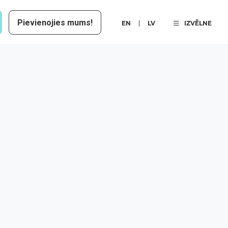
Pievienojies mums!
EN
LV
IZVĒLNE