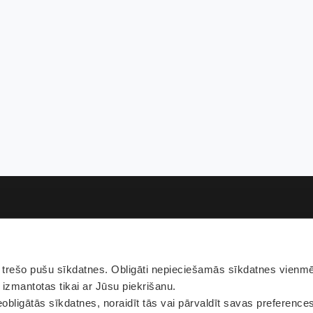
rešo pušu sīkdatnes. Obligāti nepieciešamās sīkdatnes vienmēr
Pie
 izmantotas tikai ar Jūsu piekrišanu.
obligātās sīkdatnes, noraidīt tās vai pārvaldīt savas preference