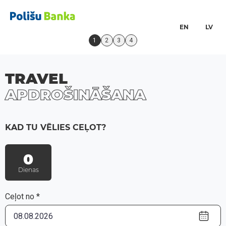
EN
LV
1
2
3
4
TRAVEL
APDROŠINĀŠANA
KAD TU VĒLIES CEĻOT?
0
Dienas
Ceļot no *