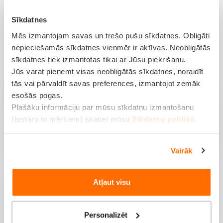
Pasaule
Sīkdatnes
Mēs izmantojam savas un trešo pušu sīkdatnes. Obligāti
nepieciešamās sīkdatnes vienmēr ir aktīvas. Neobligātās
KĀDA VEIDA CEĻOJUMS TAS BŪS?
sīkdatnes tiek izmantotas tikai ar Jūsu piekrišanu.
Jūs varat pieņemt visas neobligātās sīkdatnes, noraidīt
tās vai pārvaldīt savas preferences, izmantojot zemāk
esošās pogas.
Plašāku informāciju par mūsu sīkdatņu izmantošanu
(tostarp to mērķiem) skatiet mūsu
Sīkdatņu politikā
.
Tūrisma brauciens vai
Fizisks darbs
komandējums
Vairāk
Atļaut visu
Personalizēt