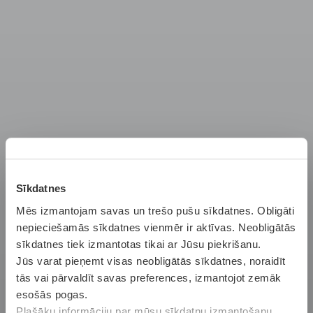
APDROŠINĀŠANA
Sīkdatnes
TAVAM
Mēs izmantojam savas un trešo pušu sīkdatnes. Obligāti
nepieciešamās sīkdatnes vienmēr ir aktīvas. Neobligātās
DZĪVESSTILAM
sīkdatnes tiek izmantotas tikai ar Jūsu piekrišanu.
Jūs varat pieņemt visas neobligātās sīkdatnes, noraidīt
tās vai pārvaldīt savas preferences, izmantojot zemāk
KASKO
esošās pogas.
Plašāku informāciju par mūsu sīkdatņu izmantošanu