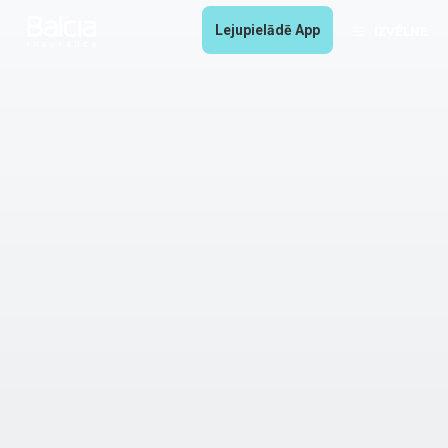
Lejupielādē App
IZVĒLNE