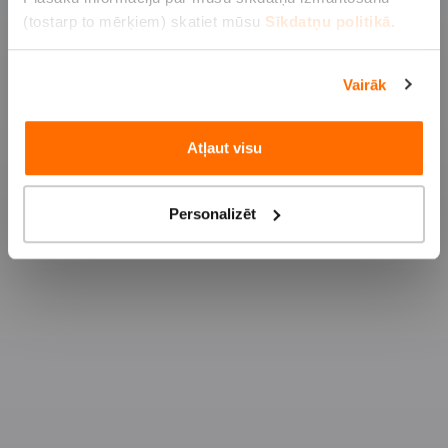
OCTA
(tostarp to mērķiem) skatiet mūsu
Sīkdatņu politikā
.
CITY COMBO
Vairāk
Pirkt
Atļaut visu
Pieteikt atlīdzību
Personalizēt