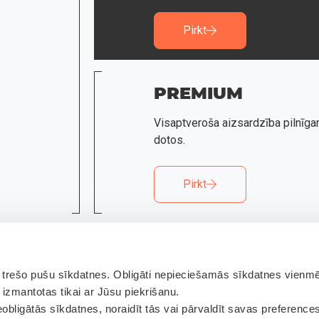
Pirkt
PREMIUM
Visaptveroša aizsardzība pilnīgam
dotos.
Pirkt
šināšanas prēmijas. Prēmijas gala maksājums tiks noteikts pēc p
Minimālā apdrošināšanas prēmija vienai personai ir 5 EUR.
**Promo koda atlaides tiks piemērotas 3. solī
rešo pušu sīkdatnes. Obligāti nepieciešamās sīkdatnes vienmēr
 izmantotas tikai ar Jūsu piekrišanu.
obligātās sīkdatnes, noraidīt tās vai pārvaldīt savas preference