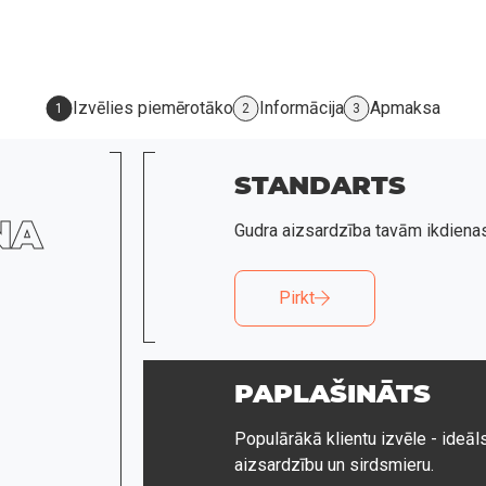
Izvēlies piemērotāko
Informācija
Apmaksa
1
2
3
STANDARTS
NA
Gudra aizsardzība tavām ikdiena
Pirkt
PAPLAŠINĀTS
Populārākā klientu izvēle - ideāl
aizsardzību un sirdsmieru.