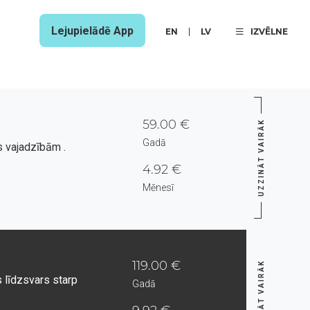
Lejupielādē App
EN
LV
IZVĒLNE
59.00 €
UZZINĀT VAIRĀK
Gadā
s vajadzībām .
4.92 €
Mēnesī
119.00 €
UZZINĀT VAIRĀK
s līdzsvars starp
Gadā