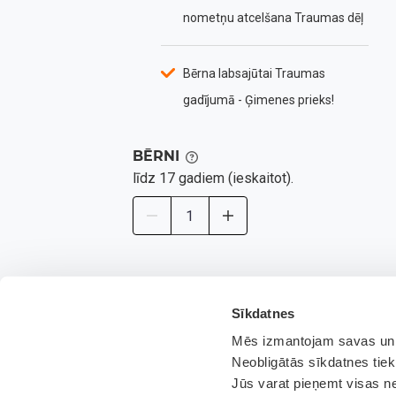
nometņu atcelšana Traumas dēļ
Bērna labsajūtai Traumas
gadījumā - Ģimenes prieks!
BĒRNI
līdz 17 gadiem (ieskaitot).
* Šajā solī mēs nodrošinām tikai aptuvenās apdro
Sīkdatnes
Mēs izmantojam savas un t
Neobligātās sīkdatnes tiek
Jūs varat pieņemt visas ne