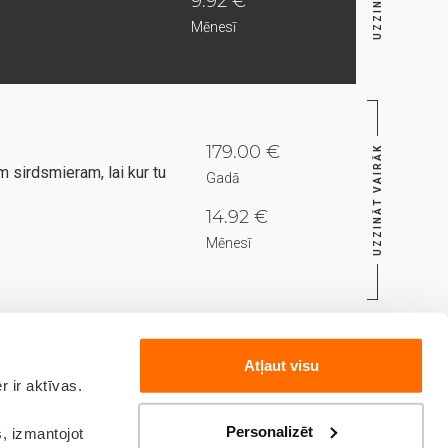
9.92 €
Mēnesī
179.00 €
UZZINĀT VAIRĀK
 sirdsmieram, lai kur tu
Gadā
14.92 €
Mēnesī
ersonas informācijas ievadīšanas (nākamajā solī).
Atļaut visu
 ir aktīvas.
Personalizēt
s, izmantojot