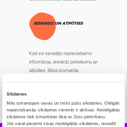
IESNIEDZ UN ATPŪTIES
Kad esi savadījis nepieciešamo
informāciju, iesniedz pieteikumu un
atpūties. Mūsu komanda
parūpēsies par pārējo un tu varēsi
ērti sekot līdzi lietas procesam
Sīkdatnes
turpat aplikācijā.
Mēs izmantojam savas un trešo pušu sīkdatnes. Obligāti
nepieciešamās sīkdatnes vienmēr ir aktīvas. Neobligātās
sīkdatnes tiek izmantotas tikai ar Jūsu piekrišanu.
Jūs varat pieņemt visas neobligātās sīkdatnes, noraidīt