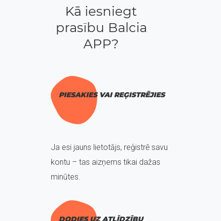
Kā iesniegt
prasību Balcia
APP?
PIESAKIES VAI REĢISTRĒJIES
Ja esi jauns lietotājs, reģistrē savu
kontu – tas aizņems tikai dažas
minūtes.
DODIES UZ ATLĪDZĪBU