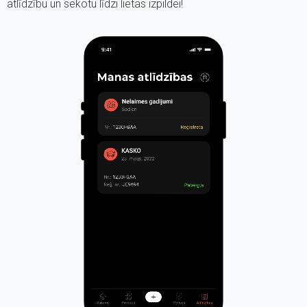
atlīdzību un sekotu līdzi lietas izpildei!