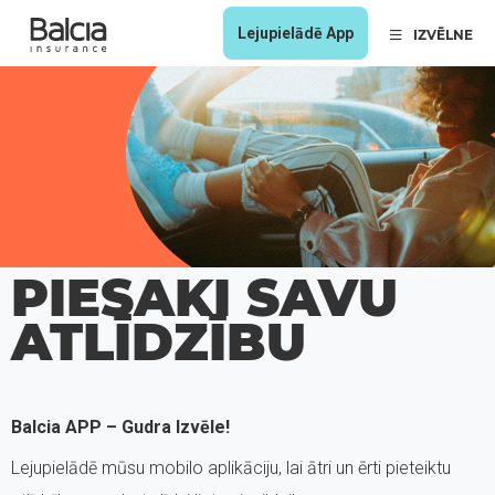
Lejupielādē App
IZVĒLNE
PIESAKI SAVU
ATLĪDZĪBU
Balcia APP – Gudra Izvēle!
Lejupielādē mūsu mobilo aplikāciju, lai ātri un ērti pieteiktu