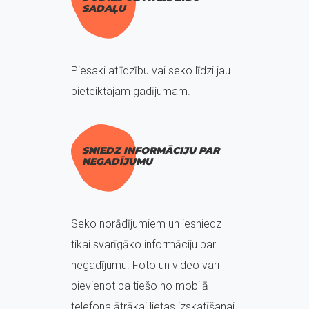
SADAĻU
Piesaki atlīdzību vai seko līdzi jau
pieteiktajam gadījumam.
SNIEDZ INFORMĀCIJU PAR
NEGADĪJUMU
Seko norādījumiem un iesniedz
tikai svarīgāko informāciju par
negadījumu. Foto un video vari
pievienot pa tiešo no mobilā
telefona ātrākai lietas izskatīšanai.