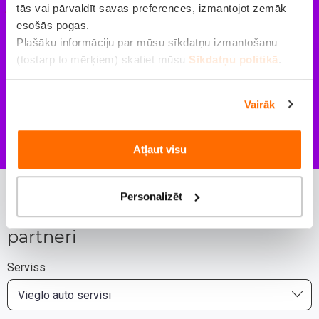
tās vai pārvaldīt savas preferences, izmantojot zemāk
esošās pogas.
Plašāku informāciju par mūsu sīkdatņu izmantošanu
(tostarp to mērķiem) skatiet mūsu
Sīkdatņu politikā
.
Vairāk
Atļaut visu
Personalizēt
Mūsu
partneri
Serviss
Vieglo auto servisi