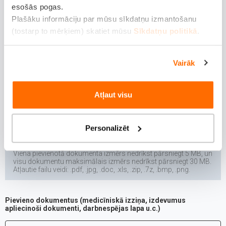
Uzvārds*
esošās pogas.
Plašāku informāciju par mūsu sīkdatņu izmantošanu
(tostarp to mērķiem) skatiet mūsu
Sīkdatņu politikā
.
Bankas konts*
Vairāk
Atļaut visu
APLIECINOŠIE DOKUMENTI
Personalizēt
Viena pievienotā dokumenta izmērs nedrīkst pārsniegt 5 MB, un
visu dokumentu maksimālais izmērs nedrīkst pārsniegt 30 MB.
Atļautie failu veidi: .pdf, .jpg, .doc, .xls, .zip, .7z, .bmp, .png.
Pievieno dokumentus (medicīniskā izziņa, izdevumus
apliecinoši dokumenti, darbnespējas lapa u.c.)