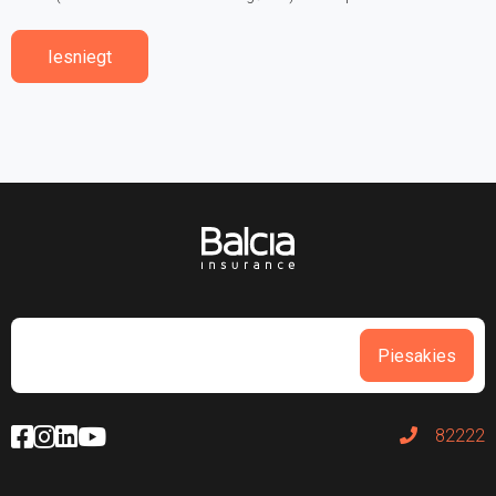
Iesniegt
Piesakies
82222