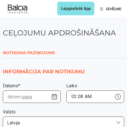
Lejupielādē App
IZVĒLNE
CEĻOJUMU APDROŠINĀŠANA
NOTIKUMA PAZIŅOJUMS
INFORMĀCIJA PAR NOTIKUMU
Datums*
Laiks
Valsts
Latvija