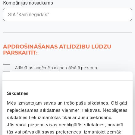
Kompānijas nosaukums
APDROŠINĀŠANAS ATLĪDZĪBU LŪDZU
PĀRSKAITĪT:
Atlīdzības saņēmējs ir apdrošīnātā persona
Personas kods*
Sīkdatnes
Mēs izmantojam savas un trešo pušu sīkdatnes. Obligāti
Vārds
nepieciešamās sīkdatnes vienmēr ir aktīvas. Neobligātās
sīkdatnes tiek izmantotas tikai ar Jūsu piekrišanu.
Jūs varat pieņemt visas neobligātās sīkdatnes, noraidīt
tās vai pārvaldīt savas preferences, izmantojot zemāk