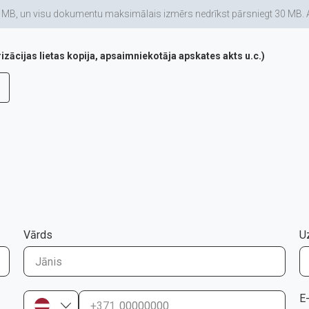
 un visu dokumentu maksimālais izmērs nedrīkst pārsniegt 30 MB. Atļautie f
ācijas lietas kopija, apsaimniekotāja apskates akts u.c.)
Vārds
U
E
+371