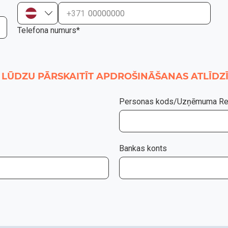
+371
Telefona numurs*
LŪDZU PĀRSKAITĪT APDROŠINĀŠANAS ATLĪDZĪ
Personas kods/Uzņēmuma Reģ
Bankas konts