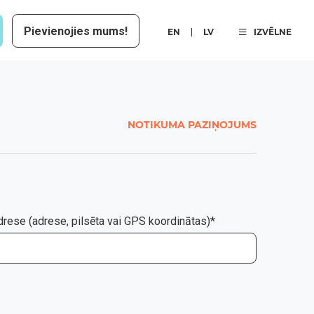
Pievienojies mums!
EN
LV
IZVĒLNE
NOTIKUMA PAZIŅOJUMS
drese (adrese, pilsēta vai GPS koordinātas)*