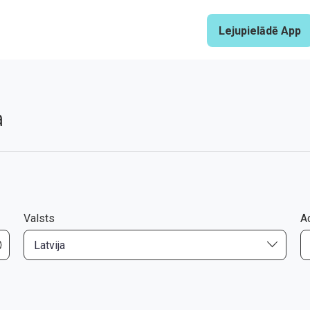
Lejupielādē App
a
Valsts
A
Latvija