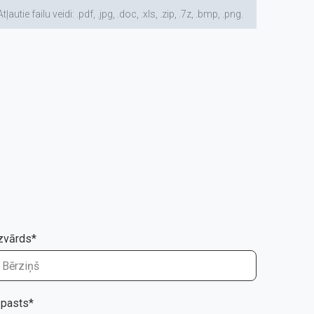
ailu veidi: .pdf, .jpg, .doc, .xls, .zip, .7z, .bmp, .png.
zvārds*
-pasts*