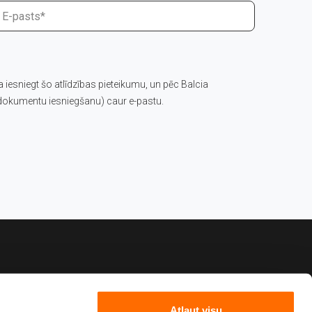
 iesniegt šo atlīdzības pieteikumu, un pēc Balcia
 dokumentu iesniegšanu) caur e-pastu.
Atļaut visu