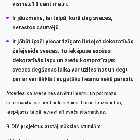
vismaz 10 centimetri.
Ir jāuzmana, lai telpā, kurā deg sveces,
nerastos caurvējš.
Ir jābūt īpaši piesardzīgam lietojot dekoratīvās
želejveida sveces. To iekšpusē esošās
dekoratīvās lapu un ziedu kompozīcijas
sveces degšanas laikā var uzliesmot un degt
par ar vairākkārt augstāku liesmu nekā parasti.
Atceries, ka svece nes atvērtu liesmu, un pat maza
neuzmanība var nest lielu nelaimi. Lai no tā izvairītos,
iespējams telpā ieviest arī sveču alternatīvas.
8. DIY projektus atstāj mākslas stundām