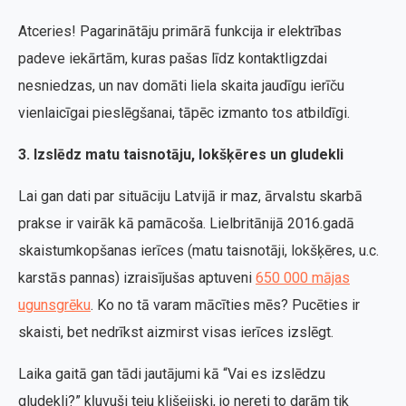
Atceries! Pagarinātāju primārā funkcija ir elektrības
padeve iekārtām, kuras pašas līdz kontaktligzdai
nesniedzas, un nav domāti liela skaita jaudīgu ierīču
vienlaicīgai pieslēgšanai, tāpēc izmanto tos atbildīgi.
3. Izslēdz matu taisnotāju, lokšķēres un gludekli
Lai gan dati par situāciju Latvijā ir maz, ārvalstu skarbā
prakse ir vairāk kā pamācoša. Lielbritānijā 2016.gadā
skaistumkopšanas ierīces (matu taisnotāji, lokšķēres, u.c.
karstās pannas) izraisījušas aptuveni
650 000 mājas
ugunsgrēku
. Ko no tā varam mācīties mēs? Pucēties ir
skaisti, bet nedrīkst aizmirst visas ierīces izslēgt.
Laika gaitā gan tādi jautājumi kā “Vai es izslēdzu
gludekli?” kļuvuši teju klišejiski, jo nereti to darām tik