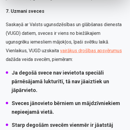
7. Uzmani sveces
Saskaņā ar Valsts ugunsdzēsības un glābšanas dienesta
(VUGD) datiem, sveces ir viens no biežākajiem
ugunsgrēku iemesliem mājokļos, īpaši svētku laikā.
Vienlaikus, VUGD uzskaita
vairākus drošības apsvērumus
dažāda veida svecēm, piemēram:
Ja degošā svece nav ievietota speciāli
pārnēsājamā lukturītī, tā nav jāaiztiek un
jāpārvieto.
Sveces jānovieto bērniem un mājdzīvniekiem
nepieejamā vietā.
Starp degošām svecēm vienmēr ir jāatstāj