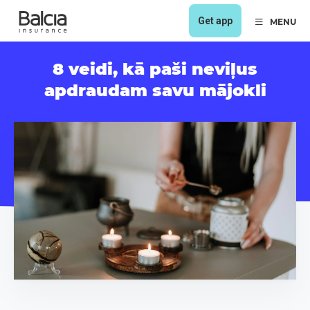
Get app
MENU
8 veidi, kā paši neviļus
apdraudam savu mājokli