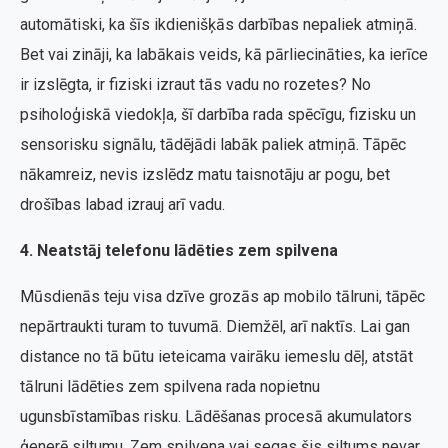
automātiski, ka šīs ikdienišķās darbības nepaliek atmiņā.
Bet vai zināji, ka labākais veids, kā pārliecināties, ka ierīce
ir izslēgta, ir fiziski izraut tās vadu no rozetes? No
psiholoģiskā viedokļa, šī darbība rada spēcīgu, fizisku un
sensorisku signālu, tādējādi labāk paliek atmiņā. Tāpēc
nākamreiz, nevis izslēdz matu taisnotāju ar pogu, bet
drošības labad izrauj arī vadu.
4. Neatstāj telefonu lādēties zem spilvena
Mūsdienās teju visa dzīve grozās ap mobilo tālruni, tāpēc
nepārtraukti turam to tuvumā. Diemžēl, arī naktīs. Lai gan
distance no tā būtu ieteicama vairāku iemeslu dēļ, atstāt
tālruni lādēties zem spilvena rada nopietnu
ugunsbīstamības risku. Lādēšanas procesā akumulators
ģenerē siltumu. Zem spilvena vai segas šis siltums nevar