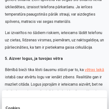
izkliedēties, izraisot telefona pārkaršanu. Ja ierīces
temperatūra paaugstinās pārāk strauji, var aizdegties
spilvens, matracis vai segas materiāls.
Lai izvairītos no šādiem riskiem, ieteicams lādēt telefonu
uz cietas, līdzenas virsmas, piemēram, uz naktsgaldiņa, un
pārliecināties, ka tam ir pietiekama gaisa cirkulācija.
5. Aizver logus, ja tuvojas vētra
Bērnībā bieži tika lēsti šausmu stāsti par to, ka
vētras laikā
istabā caur atvērtu logu var ienākt zibens. Realitāte gan ir
mazliet citāda. Logus joprojām ir ieteicams aizvērt, bet ne
tāpēc, ka pa tiem varētu ielidot lodveida zibens. Negaisa
laikā piedzīvojam arī spēcīgu un brāzmainu vēju, kas var
strauji mainīt virzienu un ienākt telpā, apgāžot vieglākas
Cookies