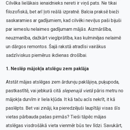
Cilvēka lielākais ienaidnieks nereti ir viņš pats. Ne tikai
filozofiskā, bet arī ļoti reālā izpratnē. Balcia praksē bieži
saskaramies ar gadījumiem, kad cilvēki neviļus paši bijuši
par iemeslu nelaimes gadījumam mājās. Aizmāršība,
neuzmanība, dažkārt vieglprātība, kas kulminējas nelaimē
un dārgos remontos. Šajā rakstā atradīsi vairākus
sadzīviskus piemērus ikdienas drošībai.
1. Neslēp mājokļa atslēgu zem paklāja
Atstāt mājas atslēgas zem ārdurvju paklājiņa, puķupoda,
pastkastītē, vai jebkurā citā
slepenajā vietā
pāris metru no
mājokļa durvīm ir liela kļūda. It kā taču acīs nekrīt, it kā
paslēpts. Bet vai zināji, ka pieredzējuši laupītāji visas šīs
vietas pārbauda pašas pirmās? Tieši tāpēc mājas
atslēgas visdrošākā vieta vienmēr būs tev līdzi. Savukārt,