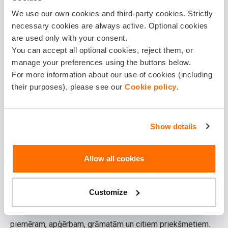
konstrukcijas, vai ienesot telpās lietu, vai krusu. Turklāt
We use our own cookies and third-party cookies. Strictly
jāņem vērā, ka
negaisu uz zibens
izlāžu daudzums 20
necessary cookies are always active. Optional cookies
are used only with your consent.
gadu laikā Latvijā ir
trīskāršojies
, padarot šādu mazu
You can accept all optional cookies, reject them, or
aizmāršību par bīstamu.
manage your preferences using the buttons below.
For more information about our use of cookies (including
6. Ļauj apkures kaltam un elektriskajam sildītājam
their purposes), please see our
Cookie policy
.
elpot
Tā pati vecā dziesma citā formātā. Gan apkures katla, gan
Show details
elektriskā sildītāja vai jebkuras citas siltumu ģenerējošas
iekārtas
smacēšana
ir bīstama. Šīs iekārtas ir paredzētas
Allow all cookies
noteiktas siltuma daudzuma ģenerēšanai, bet, ja tās ir
pārklātas ar lielu daudzumu priekšmetu, siltumam nav kur
Customize
izkliedēties un tas uzkrājas. Tas var izraisīt pārkaršanu un
aizdegšanās risku blakus esošajiem priekšmetiem,
piemēram, apģērbam, grāmatām un citiem priekšmetiem.