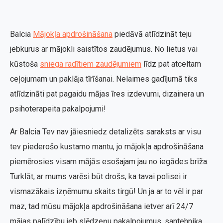
Balcia
Mājokļa apdrošināšana
piedāvā atlīdzināt teju
jebkurus ar mājokli saistītos zaudējumus. No lietus vai
kūstoša
sniega radītiem zaudējumiem
līdz pat atceltam
ceļojumam un paklāja tīrīšanai. Nelaimes gadījumā tiks
atlīdzināti pat pagaidu mājas īres izdevumi, dizainera un
psihoterapeita pakalpojumi!
Ar Balcia Tev nav jāiesniedz detalizēts saraksts ar visu
tev piederošo kustamo mantu, jo mājokļa apdrošināšana
piemērosies visam mājās esošajam jau no iegādes brīža.
Turklāt, ar mums varēsi būt drošs, ka tavai polisei ir
vismazākais izņēmumu skaits tirgū! Un ja ar to vēl ir par
maz, tad mūsu mājokļa apdrošināšana ietver arī 24/7
mājas palīdzību jeb slēdzeņu pakalpojumus, santehniķa