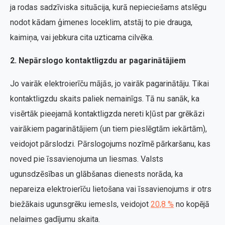
ja rodas sadzīviska situācija, kurā nepieciešams atslēgu
nodot kādam ģimenes loceklim, atstāj to pie drauga,
kaimiņa, vai jebkura cita uzticama cilvēka.
2. Nepārslogo kontaktligzdu ar pagarinātājiem
Jo vairāk elektroierīču mājās, jo vairāk pagarinātāju. Tikai
kontaktligzdu skaits paliek nemainīgs. Tā nu sanāk, ka
visērtāk pieejamā kontaktligzda nereti kļūst par grēkāzi
vairākiem pagarinātājiem (un tiem pieslēgtām iekārtām),
veidojot pārslodzi. Pārslogojums nozīmē pārkaršanu, kas
noved pie īssavienojuma un liesmas. Valsts
ugunsdzēsības un glābšanas dienests norāda, ka
nepareiza elektroierīču lietošana vai īssavienojums ir otrs
biežākais ugunsgrēku iemesls, veidojot
20,8 %
no kopējā
nelaimes gadījumu skaita.