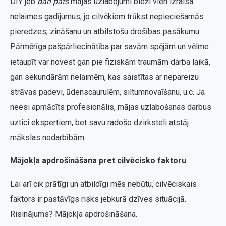
DIY jeb
dari pats
mājas uzlabojumi bieži vien izraisa
nelaimes gadījumus, jo cilvēkiem trūkst nepieciešamās
pieredzes, zināšanu un atbilstošu drošības pasākumu.
Pārmērīga pašpārliecinātība par savām spējām un vēlme
ietaupīt var novest gan pie fiziskām traumām darba laikā,
gan sekundārām nelaimēm, kas saistītas ar nepareizu
strāvas padevi, ūdenscaurulēm, siltumnovaīšanu, u.c. Ja
neesi apmācīts profesionālis, mājas uzlabošanas darbus
uztici ekspertiem, bet savu radošo dzirksteli atstāj
mākslas nodarbībām.
Mājokļa apdrošināšana pret cilvēcisko faktoru
Lai arī cik prātīgi un atbildīgi mēs nebūtu, cilvēciskais
faktors ir pastāvīgs risks jebkurā dzīves situācijā.
Risinājums? Mājokļa apdrošināšana.