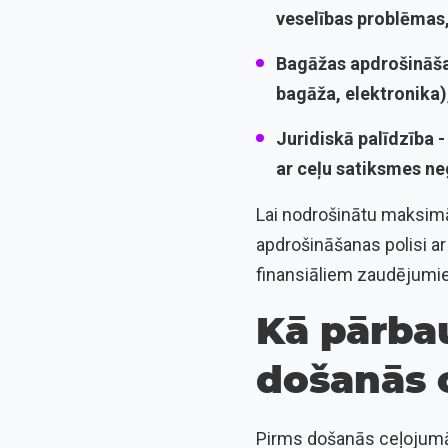
veselības problēmas,
Bagāžas apdrošināš
bagāža, elektronika)
Juridiskā palīdzība 
ar ceļu satiksmes n
Lai nodrošinātu maksimā
apdrošināšanas polisi ar
finansiāliem zaudējumiem
Kā pārba
došanās 
Pirms došanās ceļojumā i