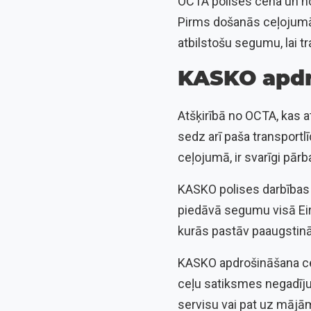
OCTA polises cena un nos
Pirms došanās ceļojumā 
atbilstošu segumu, lai tr
KASKO apdr
Atšķirībā no OCTA, kas 
sedz arī paša transportl
ceļojumā, ir svarīgi pār
KASKO polises darbības t
piedāvā segumu visā Eir
kurās pastāv paaugstināt
KASKO apdrošināšana ceļ
ceļu satiksmes negadīju
servisu vai pat uz mājā