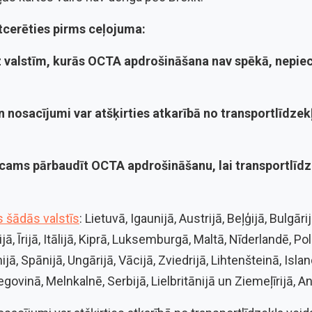
atcerēties pirms ceļojuma:
z valstīm, kurās
OCTA apdrošināšana
nav spēkā, nepie
 nosacījumi var atšķirties atkarībā no transportlīdzek
icams pārbaudīt
OCTA apdrošināšanu
, lai transportlīd
 šādās valstīs
: Lietuvā, Igaunijā, Austrijā, Beļģijā, Bulgāri
ijā, Īrijā, Itālijā, Kiprā, Luksemburgā, Maltā, Nīderlandē, Po
jā, Spānijā, Ungārijā, Vācijā, Zviedrijā, Lihtenšteinā, Islan
ovinā, Melnkalnē, Serbijā, Lielbritānijā un Ziemeļīrijā, A