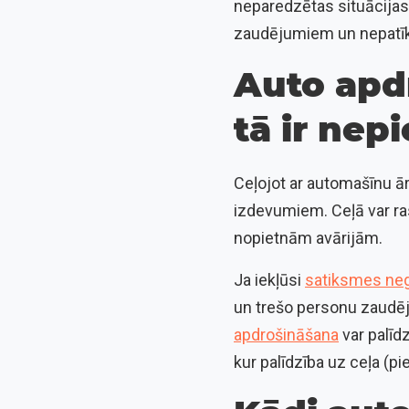
neparedzētas situācijas,
zaudējumiem un nepatī
Auto apd
tā ir nep
Ceļojot ar automašīnu ār
izdevumiem. Ceļā var ra
nopietnām avārijām.
Ja iekļūsi
satiksmes ne
un trešo personu zaudēj
apdrošināšana
var palīd
kur palīdzība uz ceļa (pi