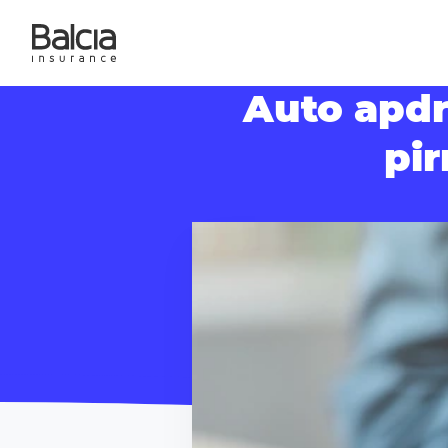
Auto apdr
pir