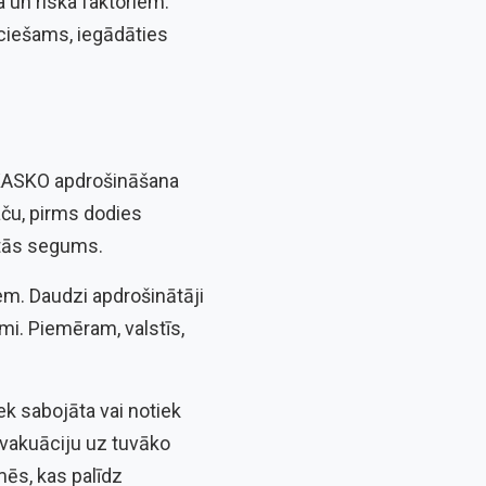
 un riska faktoriem.
ciešams, iegādāties
, KASKO apdrošināšana
aču, pirms dodies
r tās segums.
em. Daudzi apdrošinātāji
i. Piemēram, valstīs,
k sabojāta vai notiek
evakuāciju uz tuvāko
ēs, kas palīdz