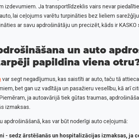
em izdevumiem. Ja transportlīdzeklis vairs nevar piedalīt
uto, lai ceļojums varētu turpināties bez lieliem sarežģī
nāties ar savu apdrošinātāju un precizēt, kāds ir KASK
pdrošināšana un auto apdro
tarpēji papildina viena otru
a
var segt negadījumus, kas saistīti ar auto, taču tā attiec
miem, bet gan uz vadītāja un pasažieru veselību, kā arī c
Piemēram, ja autoavārijā tiek gūtas traumas, apdrošināš
ās izmaksas.
 apdrošināšanā, kas var būt noderīgi auto ceļojumā:
mi -
sedz ārstēšanās un hospitalizācijas izmaksas, ja c