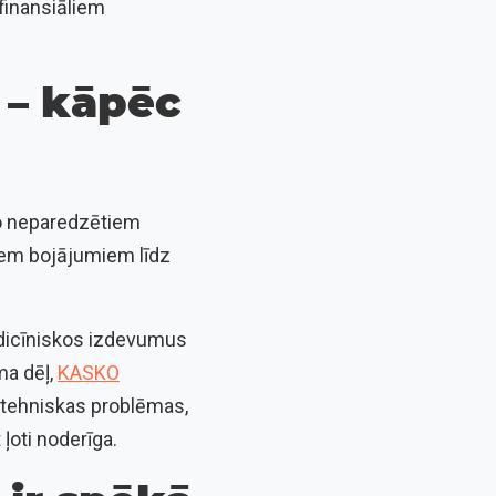
 finansiāliem
 – kāpēc
 no neparedzētiem
iem bojājumiem līdz
edicīniskos izdevumus
ma dēļ,
KASKO
ī tehniskas problēmas,
ļoti noderīga.