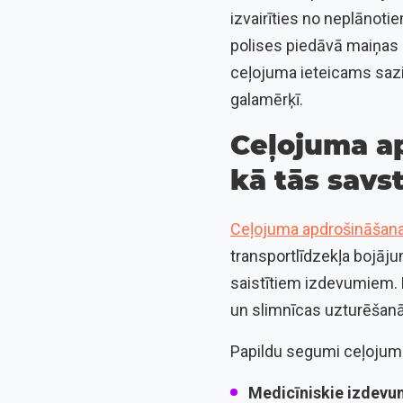
izvairīties no neplānoti
polises piedāvā maiņas a
ceļojuma ieteicams sazi
galamērķī.
Ceļojuma a
kā tās savs
Ceļojuma apdrošināšan
transportlīdzekļa bojāju
saistītiem izdevumiem. 
un slimnīcas uzturēšan
Papildu segumi ceļojumu
Medicīniskie izdevu