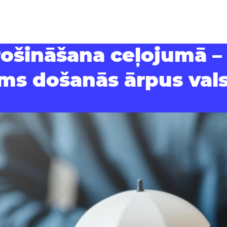
ošināšana ceļojumā – 
ms došanās ārpus val