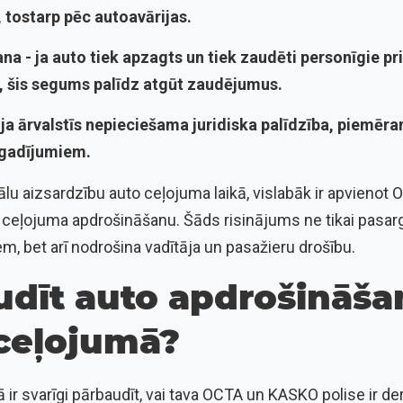
 tostarp pēc autoavārijas.
ana -
ja auto tiek apzagts un tiek zaudēti personīgie 
, šis segums palīdz atgūt zaudējumus.
-
ja ārvalstīs nepieciešama juridiska palīdzība, piemēram
egadījumiem.
lu aizsardzību auto ceļojuma laikā, vislabāk ir apvieno
 ceļojuma apdrošināšanu. Šāds risinājums ne tikai pasarg
, bet arī nodrošina vadītāja un pasažieru drošību.
udīt auto apdrošināša
ceļojumā?
r svarīgi pārbaudīt, vai tava OCTA un KASKO polise ir der