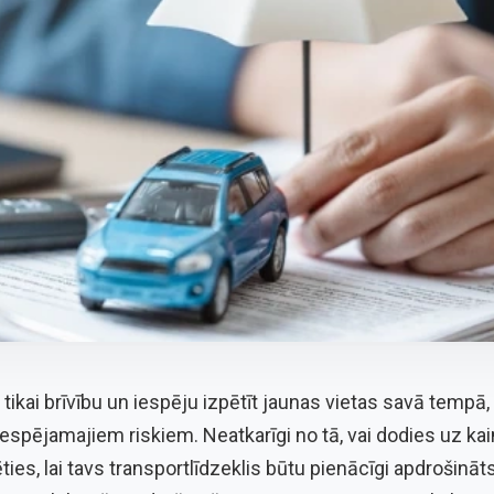
ikai brīvību un iespēju izpētīt jaunas vietas savā tempā, b
iespējamajiem riskiem. Neatkarīgi no tā, vai dodies uz kai
ties, lai tavs transportlīdzeklis būtu pienācīgi apdrošināt