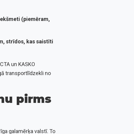
priekšmeti (piemēram,
, strīdos, kas saistīti
t OCTA un KASKO
ā transportlīdzekli no
nu pirms
īga galamērķa valstī. To