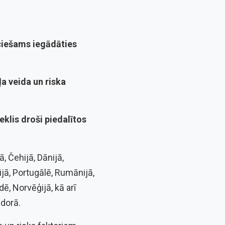
ciešams iegādāties
ļa veida un riska
zeklis droši
piedalītos
jā, Čehijā, Dānijā,
lijā, Portugālē, Rumānijā,
dē, Norvēģijā, kā arī
ndorā.