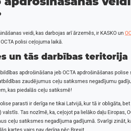
 apdrošināšanas veidi
?
šināšanas veidi, kas darbojas arī ārzemēs, ir KASKO un
O
OCTA polisi ceļojuma laikā.
s un tās darbības teritorija
atbildības apdrošināšana jeb OCTA apdrošināšanas polise 
s atbildības zaudējumus ceļu satiksmes negadījumu gadīj
em, kas piedalās ceļu satiksmē!
ise parasti ir derīga ne tikai Latvijā, kur tā ir obligāta, bet
valstīs. Tas nozīmē, ka, ceļojot pa lielāko daļu Eiropas
s ceļu satiksmes negadījuma gadījumā. Svarīgi zināt, ka 
ās kartes vairs nav derīga pēc Brexit.