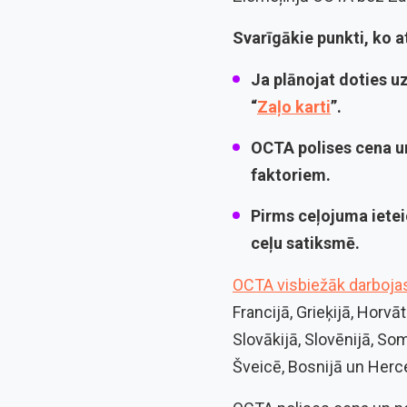
Svarīgākie punkti, ko 
Ja plānojat doties u
“
Zaļo karti
”.
OCTA polises cena
un
faktoriem.
Pirms ceļojuma iete
ceļu satiksmē
.
OCTA visbiežāk darbojas
Francijā, Grieķijā, Horvāt
Slovākijā, Slovēnijā, Somi
Šveicē, Bosnijā un Herceg