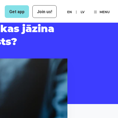
Get app
Join us!
EN
LV
MENU
kas jāzina
sts?