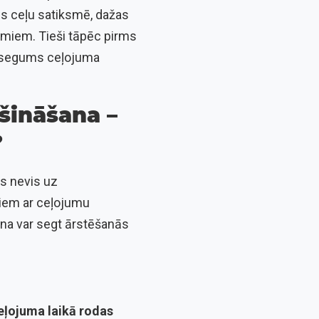
ies ceļu satiksmē, dažas
jumiem. Tieši tāpēc pirms
O segums ceļojuma
šināšana –
?
as nevis uz
itiem ar ceļojumu
ana var segt ārstēšanās
eļojuma laikā rodas