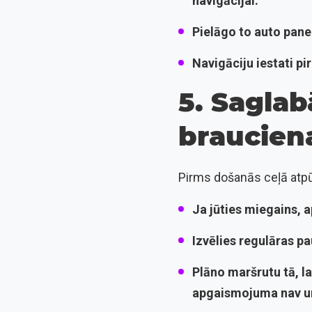
navigācijai.
Pielāgo to auto pane
Navigāciju iestati p
5. Sagla
braucien
Pirms došanās ceļā atpūti
Ja jūties miegains, 
Izvēlies regulāras p
Plāno maršrutu tā, l
apgaismojuma nav un