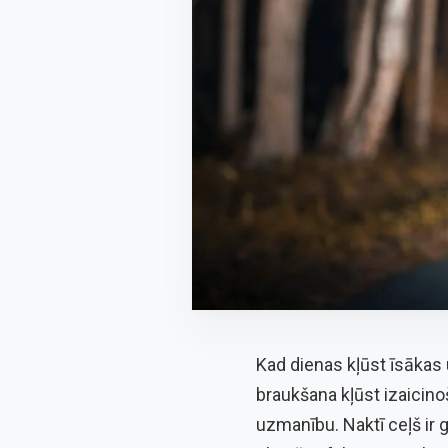
Kad dienas kļūst īsākas 
braukšana kļūst izaicin
uzmanību. Naktī ceļš ir 