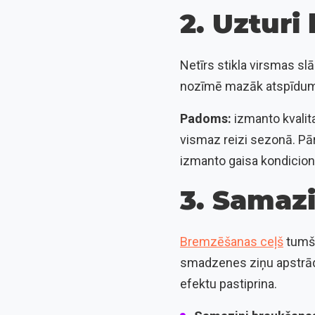
2. Uzturi
Netīrs stikla virsmas sl
nozīmē mazāk atspīdumu 
Padoms:
izmanto kvalit
vismaz reizi sezonā. Pārb
izmanto gaisa kondicionēt
3. Samazi
Bremzēšanas ceļš
tumšā
smadzenes ziņu apstrādā
efektu pastiprina.