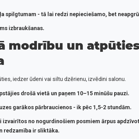
ļa spilgtumam - tā lai redzi nepieciešamo, bet neapgrū
irms izbraukšanas.
bā modrību un atpūtie
a
es, iedzer ūdeni vai siltu dzērienu, izvēdini salonu.
apstājies drošā vietā un paņem 10–15 minūšu pauzi.
auzes garākos pārbraucienos - ik pēc 1,5-2 stundām.
ai izvairītos no nogurdinošiem posmiem ārpus apdzīvo
 redzamība ir sliktāka.