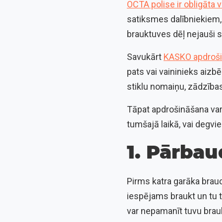
OCTA polise ir obligāta 
satiksmes dalībniekiem,
brauktuves dēļ nejauši 
Savukārt
KASKO apdroš
pats vai vaininieks aiz
stiklu nomaiņu, zādzības
Tāpat apdrošināšana var 
tumšajā laikā, vai degvie
1. Pārbau
Pirms katra garāka brau
iespējams braukt un tu ti
var nepamanīt tuvu brau