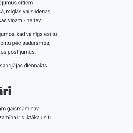
dējumus citiem
, miglas vai slidenas
as viņam - ne tev.
ījumos, kad vainīgs esi tu
emontu pēc sadursmes,
ītos postījumus.
o sabojājas diennakts
ri
ajām gaismām nav
zamība ir sliktāka un tu