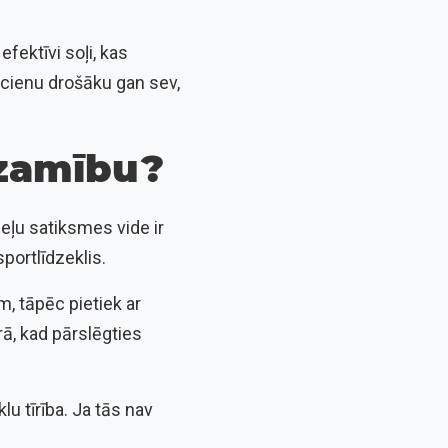
fektīvi soļi, kas
ucienu drošāku gan sev,
zamību?
ceļu satiksmes vide ir
portlīdzeklis.
m, tāpēc pietiek ar
ā, kad pārslēgties
lu tīrība. Ja tās nav