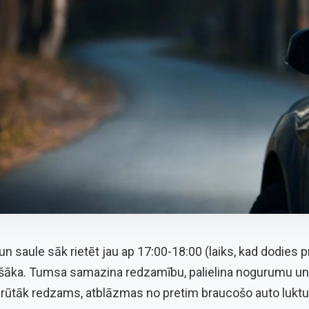
un saule sāk rietēt jau ap 17:00-18:00 (laiks, kad dodies 
ošāka. Tumsa samazina redzamību, palielina nogurumu un 
grūtāk redzams, atblāzmas no pretim braucošo auto luktur