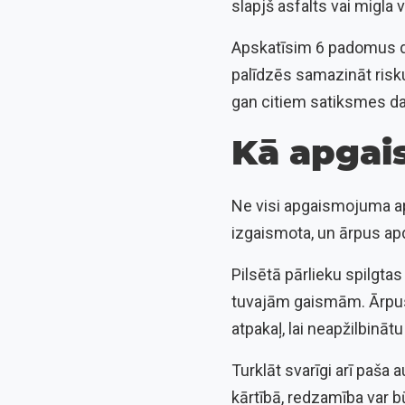
slapjš asfalts vai migla 
Apskatīsim 6 padomus dro
palīdzēs samazināt risku
gan citiem satiksmes da
Kā apgai
Ne visi apgaismojuma apst
izgaismota, un ārpus apd
Pilsētā pārlieku spilgta
tuvajām gaismām. Ārpus p
atpakaļ, lai neapžilbināt
Turklāt svarīgi arī paša a
kārtībā, redzamība var bū