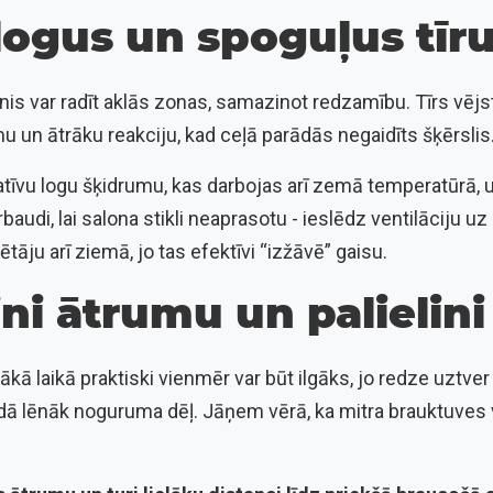
 logus un spoguļus tīr
ānis var radīt aklās zonas, samazinot redzamību. Tīrs vējs
un ātrāku reakciju, kad ceļā parādās negaidīts šķērslis
atīvu logu šķidrumu, kas darbojas arī zemā temperatūrā, 
audi, lai salona stikli neaprasotu - ieslēdz ventilāciju uz
āju arī ziemā, jo tas efektīvi “izžāvē” gaisu.
ni ātrumu un palielini
kā laikā praktiski vienmēr var būt ilgāks, jo redze uztve
 lēnāk noguruma dēļ. Jāņem vērā, ka mitra brauktuves v