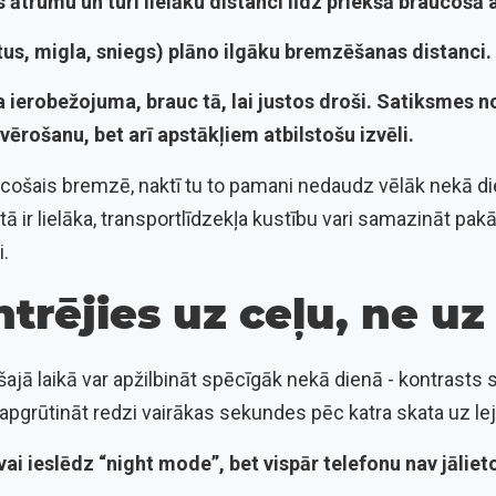
ātrumu un turi lielāku distanci līdz priekšā braucošā 
tus, migla, sniegs) plāno ilgāku bremzēšanas distanci.
 ierobežojuma, brauc tā, lai justos droši. Satiksmes 
evērošanu, bet arī apstākļiem atbilstošu izvēli.
ucošais bremzē, naktī tu to pamani nedaudz vēlāk nekā di
a tā ir lielāka, transportlīdzekļa kustību vari samazināt pak
i.
trējies uz ceļu, ne u
jā laikā var apžilbināt spēcīgāk nekā dienā - kontrasts 
 apgrūtināt redzi vairākas sekundes pēc katra skata uz lej
i ieslēdz “night mode”, bet vispār telefonu nav jālieto 