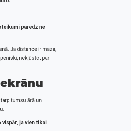
auto.
noteikumi paredz ne
enā. Ja distance ir maza,
āpeniski, nekļūstot par
z ekrānu
starp tumsu ārā un
u.
vispār, ja vien tikai