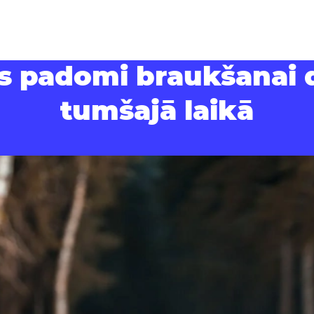
as padomi braukšanai 
tumšajā laikā