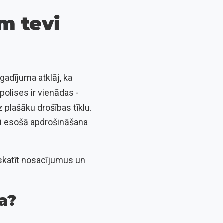
m tevi
egadījuma atklāj, ka
olises ir vienādas -
z plašāku drošības tīklu.
 vai esošā apdrošināšana
rskatīt nosacījumus un
a?