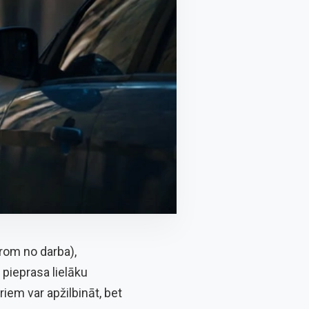
prom no darba),
pieprasa lielāku
iem var apžilbināt, bet