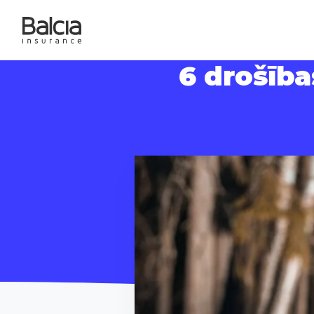
6 drošīb