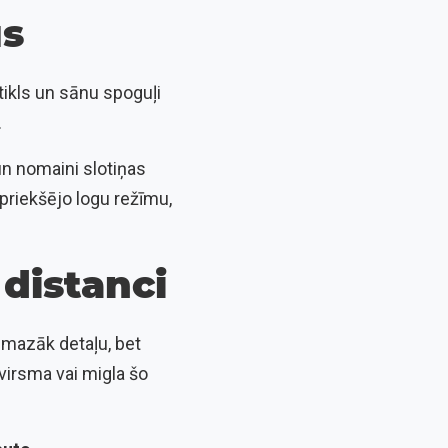
us
tikls un sānu spoguļi
.
un nomaini slotiņas
 priekšējo logu režīmu,
 distanci
r mazāk detaļu, bet
irsma vai migla šo