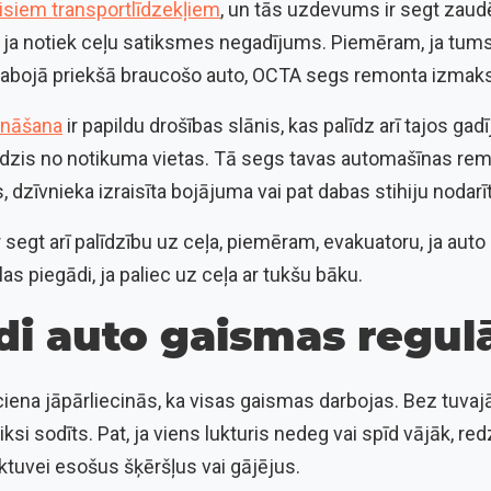
visiem transportlīdzekļiem
, un tās uzdevums ir segt zau
 ja notiek ceļu satiksmes negadījums. Piemēram, ja tumsā
sabojā priekšā braucošo auto, OCTA segs remonta izmaks
ināšana
ir papildu drošības slānis, kas palīdz arī tajos gad
bēdzis no notikuma vietas. Tā segs tavas automašīnas r
, dzīvnieka izraisīta bojājuma vai pat dabas stihiju nodar
segt arī palīdzību uz ceļa, piemēram, evakuatoru, ja aut
las piegādi, ja paliec uz ceļa ar tukšu bāku.
di auto gaismas regulā
ciena jāpārliecinās, ka visas gaismas darbojas. Bez tuv
ksi sodīts. Pat, ja viens lukturis nedeg vai spīd vājāk, red
ktuvei esošus šķēršļus vai gājējus.