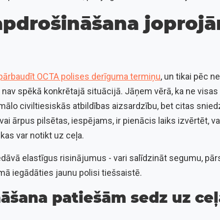
apdrošināšana joprojā
pārbaudīt OCTA polises derīguma termiņu
, un tikai pēc n
nav spēkā konkrētajā situācijā. Jāņem vērā, ka ne visas p
ālo civiltiesiskās atbildības aizsardzību, bet citas snied
s vai ārpus pilsētas, iespējams, ir pienācis laiks izvērtēt,
kas var notikt uz ceļa.
edāvā elastīgus risinājumus - vari salīdzināt segumu, pā
ā iegādāties jaunu polisi tiešsaistē.
āšana patiešām sedz uz ceļ