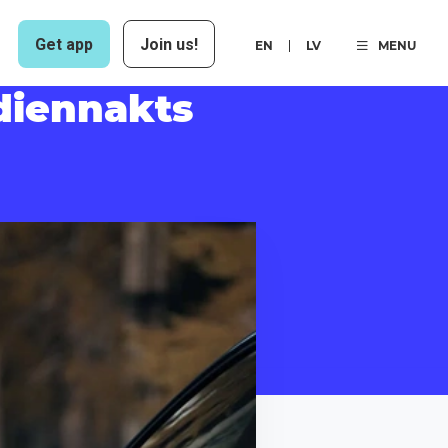
Get app
Join us!
EN
LV
MENU
diennakts