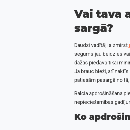
Vai tava 
sargā?
Daudzi vadītāji aizmirst
segums jau beidzies vai 
dažas piedāvā tikai minim
Ja brauc bieži, arī naktī
patiešām pasargā no tā, 
Balcia apdrošināšana pi
nepieciešamības gadījum
Ko apdrošin