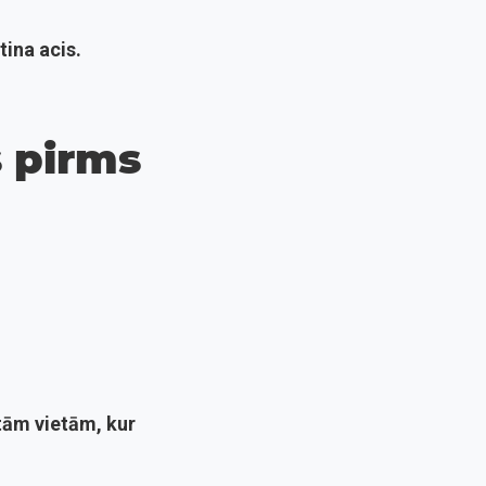
tina acis.
s pirms
tām vietām, kur