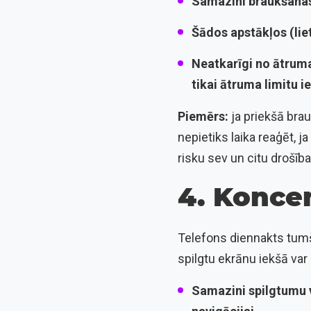
Samazini braukšanas 
Šādos apstākļos (lie
Neatkarīgi no ātruma
tikai ātruma limitu i
Piemērs:
ja priekšā bra
nepietiks laika reaģēt, j
risku sev un citu drošība
4. Koncen
Telefons diennakts tumša
spilgtu ekrānu iekšā var
Samazini spilgtumu va