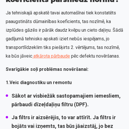
Ja tehniskajā apskatē tavai automašīnai tiek konstatēts
paaugstināts dūmainības koeficients, tas nozīmē, ka
izplūdes gāzēs ir pārāk daudz kvēpu un cieto daļiņu. Šādā
gadījumā tehnisko apskati iziet nebūs iespējams, jo
transportlīdzeklim tiks piešķirts 2. vērtējums, tas nozīmē,
ka būs jāveic
atkārota pārbaude
pēc defektu novēršanas.
Svarīgākie soļi problēmas novēršanai:
1.Veic diagnostiku un remontu
Sākot ar visbiežāk sastopamajiem iemesliem,
pārbaudi dīzeļdaļiņu filtru (DPF).
Ja filtrs ir aizsērējis, to var attīrīt. Ja filtrs ir
bojāts vai izņemts, tas būs jāaizstāj, jo bez