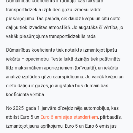
Dūmainības koeficients ir rādītājs, kas raksturo
transportlīdzekļa izplūdes gāzu izmešu radīto
piesārņojumu. Tas parāda, cik daudz kvēpu un citu cieto
daļiņu tiek izvadītas atmosfērā. Jo augstāka šī vērtība, jo
vairāk piesārņojuma transportlīdzeklis rada.
Dūmainības koeficients tiek noteikts izmantojot īpašu
iekārtu – opacimetru. Testa laikā dzinējs tiek paātrināts
līdz maksimāliem apgriezieniem (brīvgaitā), un iekārta
analizē izplūdes gāzu caurspīdīgumu. Jo vairāk kvēpu un
cieto daļiņu ir gāzēs, jo augstāka būs dūmainības
koeficienta vērtība.
No 2025. gada 1. janvāra dīzeļdzinēja automobiļus, kas
atbilst Euro 5 un
Euro 6 emisijas standartiem
, pārbaudīs,
izmantojot jaunu aprīkojumu. Euro 5 un Euro 6 emisijas