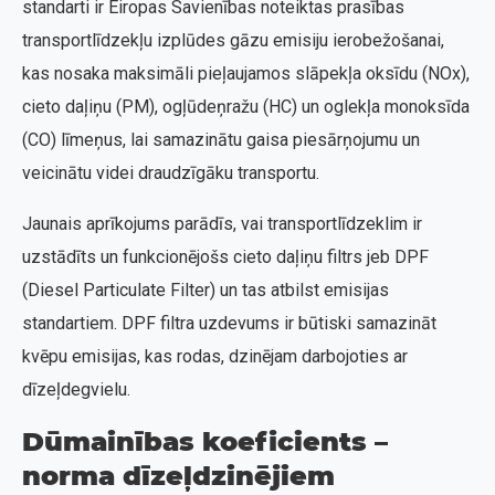
standarti ir Eiropas Savienības noteiktas prasības
transportlīdzekļu izplūdes gāzu emisiju ierobežošanai,
kas nosaka maksimāli pieļaujamos slāpekļa oksīdu (NOx),
cieto daļiņu (PM), ogļūdeņražu (HC) un oglekļa monoksīda
(CO) līmeņus, lai samazinātu gaisa piesārņojumu un
veicinātu videi draudzīgāku transportu.
Jaunais aprīkojums parādīs, vai transportlīdzeklim ir
uzstādīts un funkcionējošs cieto daļiņu filtrs jeb DPF
(Diesel Particulate Filter) un tas atbilst emisijas
standartiem. DPF filtra uzdevums ir būtiski samazināt
kvēpu emisijas, kas rodas, dzinējam darbojoties ar
dīzeļdegvielu.
Dūmainības koeficients –
norma dīzeļdzinējiem