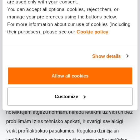
veselību.
are used only with your consent.
You can accept all optional cookies, reject them, or
Pēdējos gados atgāzu normām tiek pievērsta pastiprināta
manage your preferences using the buttons below.
For more information about our use of cookies (including
uzmanība, jo pilsētās gaisa piesārņojums kļūst par
their purposes), please see our
Cookie policy
.
nopietnu problēmu. Tāpat arī vides regulatori nosaka
arvien stingrākus ierobežojumus.
Show details
Kā sagatavoties tehniskajai
apskatei, lai nepārsniegtu
Allow all cookies
pieļaujamo dūmainības
koeficientu?
Customize
Lai nodrošinātu, ka jūsu transportlīdzeklis atbilst
noteiktajām atgāzu normām, nerada ietekmi uz vidi un bez
problēmām izies tehnisko apskati, ir svarīgi savlaicīgi
veikt profilaktiskus pasākumus. Regulāra dzinēja un