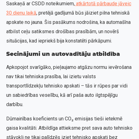
Saskaņā ar CSDD noteikumiem,
atkārtotā pārbaude jāveic
30 dienu laikā
, pretējā gadījumā būs jāiziet pilna tehniskā
apskate no jauna. Šis pasākums nodrošina, ka automašīna
atbilst ceļu satiksmes drošības prasībām, un novērš
situācijas, kad iepriekš bija konstatēti pārkāpumi.
Secinājumi un autovadītāju atbildība
Apkopojot svarīgāko, pieļaujamo atgāzu normu ievērošana
nav tikai tehniska prasība, lai izietu valsts
transportlīdzekļu tehnisko apskati – tās ir rūpes par vidi
un sabiedrības veselību, kā arī paša auto ilgtspējīgu
darbību.
Dūmainības koeficients un CO₂ emisijas tieši ietekmē
gaisa kvalitāti. Atbildīga attieksme pret sava auto tehnisko
stāvokli ne tikai palīdzēs iziet tehnisko apskati bez