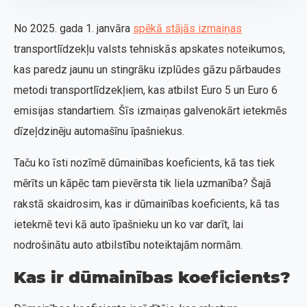
No 2025. gada 1. janvāra
spēkā stājās izmaiņas
transportlīdzekļu valsts tehniskās apskates noteikumos,
kas paredz jaunu un stingrāku izplūdes gāzu pārbaudes
metodi transportlīdzekļiem, kas atbilst Euro 5 un Euro 6
emisijas standartiem. Šīs izmaiņas galvenokārt ietekmēs
dīzeļdzinēju automašīnu īpašniekus.
Taču ko īsti nozīmē dūmainības koeficients, kā tas tiek
mērīts un kāpēc tam pievērsta tik liela uzmanība? Šajā
rakstā skaidrosim, kas ir dūmainības koeficients, kā tas
ietekmē tevi kā auto īpašnieku un ko var darīt, lai
nodrošinātu auto atbilstību noteiktajām normām.
Kas ir dūmainības koeficients?