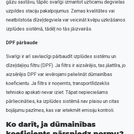
gāzu sastāvu, tāpēc svarīgi izmantot uzticamu degvielas
uzpildes staciju pakalpojumus. Zemas kvalitātes vai
neatbilstoša dīzeļdegviela var veicināt kvēpu uzkrāšanos
izplūdes sistēmā, tādēļ no tās jāizvairās.
DPF pārbaude
Svarīgi ir arī savlaicīgi pārbaudīt izplūdes sistēmu un
dīzeļdaļiņu filtru (DPF). Ja filtrs ir aizsērējis, tas jāattīra, jo
aizsērējis DPF var ievērojami palielināt dūmainības
koeficientu. Ja filtrs ir noņemts, transportlīdzeklis
tehnisko apskati nevar iziet. Tāpat nepieciešams
pārliecināties, ka izplūdes sistēmā nav plaisu un citas
bojājumu pazīmes, kas var ietekmēt emisiju kontroli.
Ko darīt, ja dūmainības
koeficients pārsniedz normu?