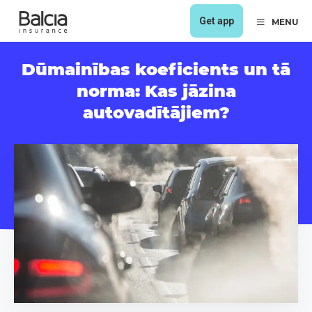
Get app
MENU
Dūmainības koeficients un tā
norma: Kas jāzina
autovadītājiem?