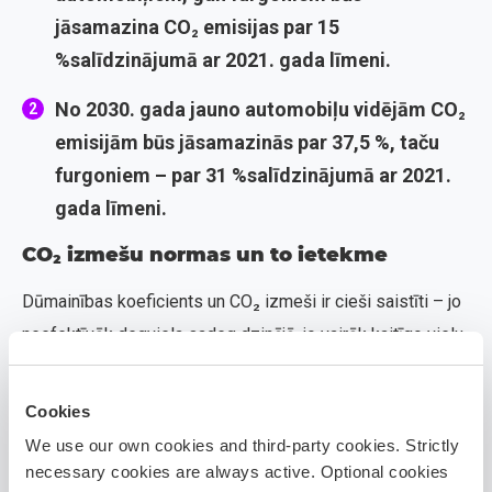
jāsamazina CO₂ emisijas par 15
%salīdzinājumā ar 2021. gada līmeni.
No 2030. gada jauno automobiļu vidējām CO₂
emisijām būs jāsamazinās par 37,5 %, taču
furgoniem – par 31 %salīdzinājumā ar 2021.
gada līmeni.
CO₂ izmešu normas un to ietekme
Dūmainības koeficients un CO₂ izmeši ir cieši saistīti – jo
neefektīvāk degviela sadeg dzinējā, jo vairāk kaitīgo vielu
nokļūst atmosfērā un nodara kaitējumu uz vidi. Kamēr CO₂
ir siltumnīcefekta gāze, kas veicina klimata pārmaiņas,
Cookies
dūmainības koeficients ataino kvēpu un cieto daļiņu
We use our own cookies and third-party cookies. Strictly
piesārņojumu, kas tieši ietekmē gaisa kvalitāti un cilvēku
necessary cookies are always active. Optional cookies