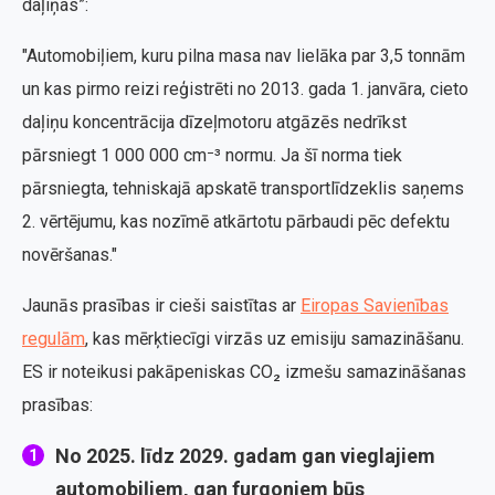
daļiņas”:
"Automobiļiem, kuru pilna masa nav lielāka par 3,5 tonnām
un kas pirmo reizi reģistrēti no 2013. gada 1. janvāra, cieto
daļiņu koncentrācija dīzeļmotoru atgāzēs nedrīkst
pārsniegt 1 000 000 cm⁻³ normu. Ja šī norma tiek
pārsniegta, tehniskajā apskatē transportlīdzeklis saņems
2. vērtējumu, kas nozīmē atkārtotu pārbaudi pēc defektu
novēršanas."
Jaunās prasības ir cieši saistītas ar
Eiropas Savienības
regulām
, kas mērķtiecīgi virzās uz emisiju samazināšanu.
ES ir noteikusi pakāpeniskas CO₂ izmešu samazināšanas
prasības:
No 2025. līdz 2029. gadam gan vieglajiem
automobiļiem, gan furgoniem būs