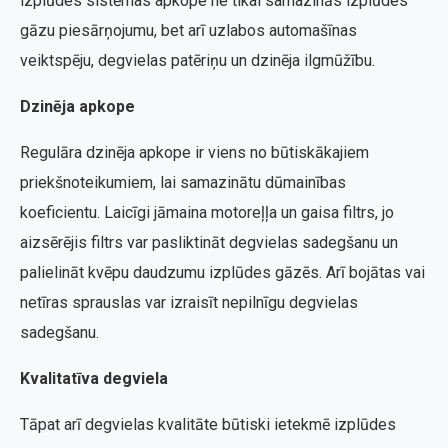
izplūdes sistēmas apkope ne tikai samazinās izplūdes
gāzu piesārņojumu, bet arī uzlabos automašīnas
veiktspēju, degvielas patēriņu un dzinēja ilgmūžību.
Dzinēja apkope
Regulāra dzinēja apkope ir viens no būtiskākajiem
priekšnoteikumiem, lai samazinātu dūmainības
koeficientu. Laicīgi jāmaina motoreļļa un gaisa filtrs, jo
aizsērējis filtrs var pasliktināt degvielas sadegšanu un
palielināt kvēpu daudzumu izplūdes gāzēs. Arī bojātas vai
netīras sprauslas var izraisīt nepilnīgu degvielas
sadegšanu.
Kvalitatīva degviela
Tāpat arī degvielas kvalitāte būtiski ietekmē izplūdes