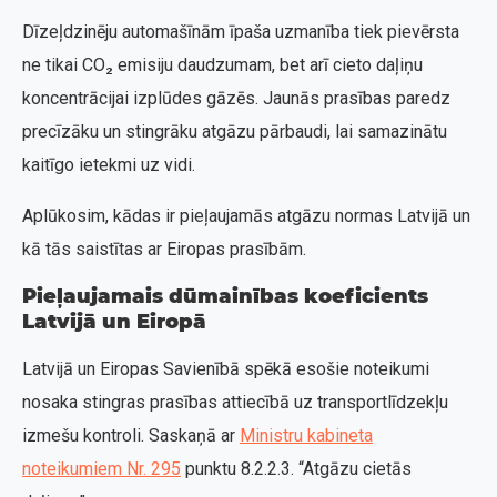
Dīzeļdzinēju automašīnām īpaša uzmanība tiek pievērsta
ne tikai CO₂ emisiju daudzumam, bet arī cieto daļiņu
koncentrācijai izplūdes gāzēs. Jaunās prasības paredz
precīzāku un stingrāku atgāzu pārbaudi, lai samazinātu
kaitīgo ietekmi uz vidi.
Aplūkosim, kādas ir pieļaujamās atgāzu normas Latvijā un
kā tās saistītas ar Eiropas prasībām.
Pieļaujamais dūmainības koeficients
Latvijā un Eiropā
Latvijā un Eiropas Savienībā spēkā esošie noteikumi
nosaka stingras prasības attiecībā uz transportlīdzekļu
izmešu kontroli. Saskaņā ar
Ministru kabineta
noteikumiem Nr. 295
punktu 8.2.2.3. “Atgāzu cietās