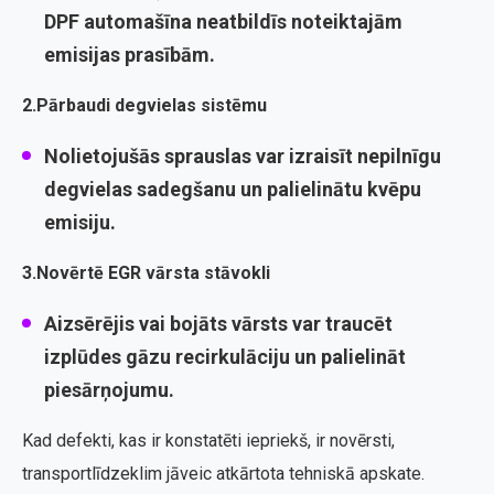
DPF automašīna neatbildīs noteiktajām
emisijas prasībām.
2.Pārbaudi degvielas sistēmu
Nolietojušās sprauslas var izraisīt nepilnīgu
degvielas sadegšanu un palielinātu kvēpu
emisiju.
3.Novērtē EGR vārsta stāvokli
Aizsērējis vai bojāts vārsts var traucēt
izplūdes gāzu recirkulāciju un palielināt
piesārņojumu.
Kad defekti, kas ir konstatēti iepriekš, ir novērsti,
transportlīdzeklim jāveic atkārtota tehniskā apskate.