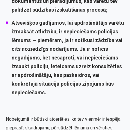
dokumentus un pierādījumus
, kas varētu tev
palīdzēt sūdzības izskatīšanas procesā;
Atsevišķos gadījumos, lai apdrošinātājs varētu
izmaksāt atlīdzību, ir nepieciešams policijas
lēmums – piemēram, ja ir notikusi zādzība vai
cits noziedzīgs nodarījums. Ja ir noticis
negadījums, bet nesaproti, vai nepieciešams
izsaukt policiju, ieteicams uzreiz
konsultēties
ar apdrošinātāju
, kas paskaidros, vai
konkrētajā situācijā policijas ziņojums būs
nepieciešams.
Nobeigumā ir būtiski atcerēties, ka tev vienmēr ir iespēja
pieprasīt skaidrojumu, pārsūdzēt lēmumu un vērsties