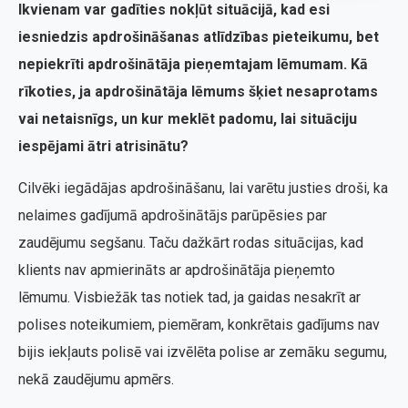
Ikvienam var gadīties nokļūt situācijā, kad esi
iesniedzis apdrošināšanas atlīdzības pieteikumu, bet
nepiekrīti apdrošinātāja pieņemtajam lēmumam. Kā
rīkoties, ja apdrošinātāja lēmums šķiet nesaprotams
vai netaisnīgs, un kur meklēt padomu, lai situāciju
iespējami ātri atrisinātu?
Cilvēki iegādājas apdrošināšanu, lai varētu justies droši, ka
nelaimes gadījumā apdrošinātājs parūpēsies par
zaudējumu segšanu. Taču dažkārt rodas situācijas, kad
klients nav apmierināts ar apdrošinātāja pieņemto
lēmumu. Visbiežāk tas notiek tad, ja gaidas nesakrīt ar
polises noteikumiem, piemēram, konkrētais gadījums nav
bijis iekļauts polisē vai izvēlēta polise ar zemāku segumu,
nekā zaudējumu apmērs.