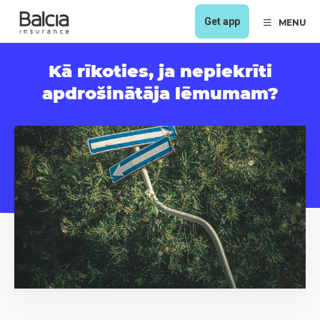
Get app
MENU
Kā rīkoties, ja nepiekrīti
apdrošinātāja lēmumam?