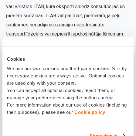
vari vērsties LTAB, kura eksperti sniedz konsultācijas un
pieņem sūdzības. LTAB var palīdzēt, piemēram, ja ceļu
satiksmes negadījumu izraisījis neapdrošināts
transportlīdzeklis vai nepiekrīti apdrošinātāja lēmumam
OCTA lietā.
Cookies
We use our own cookies and third-party cookies. Strictly
Sūdzību LTAB var iesniegt
šeit
.
necessary cookies are always active. Optional cookies
are used only with your consent.
You can accept all optional cookies, reject them, or
manage your preferences using the buttons below.
3. Latvijas Banka
– uzrauga apdrošināšanas uzņēmumu
For more information about our use of cookies (including
darbību un normatīvo aktu ievērošanu. Lai gan banka
their purposes), please see our
Cookie policy
.
nerisina strīdus starp klientu un apdrošinātāju, tā var
izvērtēt pārkāpumus un piemērot sankcijas, ja tiek
konstatēta rīcība, kas neatbilst likumam. Piemēram,
Show details