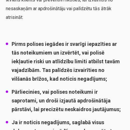
nesaskaņām ar apdrošinātāju vai palīdzētu tās ātrāk
atrisināt:
Pirms polises iegādes ir svarīgi iepazīties ar
tās noteikumiem
un izvērtēt, vai polisē
iekļautie riski un atlīdzību limiti atbilst tavām
vajadzībām. Tas palīdzēs izvairīties no
vilšanās brīžos, kad noticis negadījums;
Pārliecinies, vai polises noteikumi ir
saprotami
, un droši izjautā apdrošinātāja
pārstāvi, lai precizētu neskaidros jautājumus;
Ja ir noticis negadījums,
saglabā visus