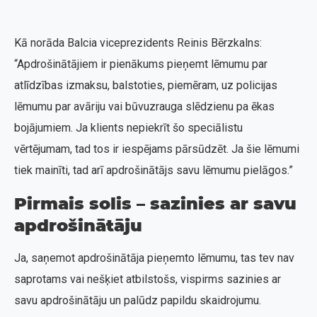
Kā norāda Balcia viceprezidents Reinis Bērzkalns:
“Apdrošinātājiem ir pienākums pieņemt lēmumu par
atlīdzības izmaksu, balstoties, piemēram, uz policijas
lēmumu par avāriju vai būvuzrauga slēdzienu pa ēkas
bojājumiem. Ja klients nepiekrīt šo speciālistu
vērtējumam, tad tos ir iespējams pārsūdzēt. Ja šie lēmumi
tiek mainīti, tad arī apdrošinātājs savu lēmumu pielāgos.”
Pirmais solis – sazinies ar savu
apdrošinātāju
Ja, saņemot apdrošinātāja pieņemto lēmumu, tas tev nav
saprotams vai nešķiet atbilstošs, vispirms sazinies ar
savu apdrošinātāju un palūdz papildu skaidrojumu.