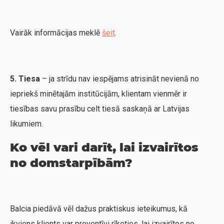
Vairāk informācijas meklē
šeit
.
5. Tiesa
– ja strīdu nav iespējams atrisināt nevienā no
iepriekš minētajām institūcijām, klientam vienmēr ir
tiesības savu prasību celt tiesā saskaņā ar Latvijas
likumiem.
Ko vēl vari darīt, lai izvairītos
no domstarpībām?
Balcia piedāvā vēl dažus praktiskus ieteikumus, kā
ikviens klients var preventīvi rīkoties, lai izvairītos no