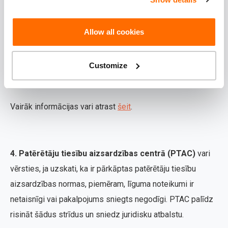
gadījumos, kad apdrošināšanas līgums neatbilst likuma
prasībām, apdrošinātājs nesniedz klientam informāciju,
Allow all cookies
kas tam pienākas, vai nepieņem lēmumu noteiktajā
termiņā.
Customize
Vairāk informācijas vari atrast
šeit
.
4. Patērētāju tiesību aizsardzības centrā (PTAC)
vari
vērsties, ja uzskati, ka ir pārkāptas patērētāju tiesību
aizsardzības normas, piemēram, līguma noteikumi ir
netaisnīgi vai pakalpojums sniegts negodīgi. PTAC palīdz
risināt šādus strīdus un sniedz juridisku atbalstu.